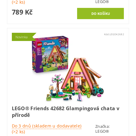
LEGO®
(>2 ks)
789 Kč
Kód:
LEGO42682
Novinka
LEGO® Friends 42682 Glampingová chata v
přírodě
Do 3 dnů (skladem u dodavatele)
Značka:
LEGO®
(>2 ks)