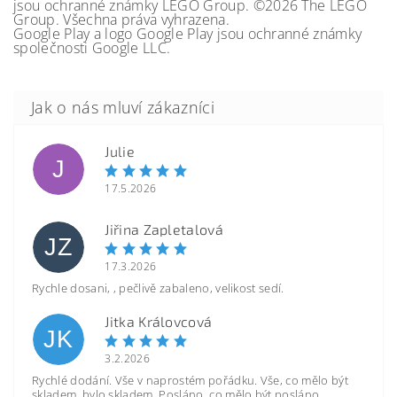
jsou ochranné známky LEGO Group. ©2026 The LEGO
Group. Všechna práva vyhrazena.
Google Play a logo Google Play jsou ochranné známky
společnosti Google LLC.
Julie
J
17.5.2026
Jiřina Zapletalová
JZ
17.3.2026
Rychle dosani, , pečlivě zabaleno, velikost sedí.
Jitka Královcová
JK
3.2.2026
Rychlé dodání. Vše v naprostém pořádku. Vše, co mělo být
skladem, bylo skladem. Posláno, co mělo být posláno.