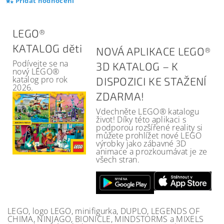
Přidat hodnocení
LEGO®
KATALOG děti
NOVÁ APLIKACE LEGO®
Podívejte se na
3D KATALOG – K
nový LEGO®
katalog pro rok
DISPOZICI KE STAŽENÍ
2026.
ZDARMA!
Vdechněte LEGO® katalogu
život! Díky této aplikaci s
podporou rozšířené reality si
můžete prohlížet nové LEGO
výrobky jako zábavné 3D
animace a prozkoumávat je ze
všech stran.
LEGO, logo LEGO, minifigurka, DUPLO, LEGENDS OF
CHIMA, NINJAGO, BIONICLE, MINDSTORMS a MIXELS