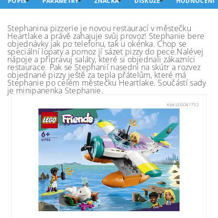
POPIS
PARAMETRY
ZNAČKA
DISKUZE
HODNOCENÍ
Stephanina pizzerie je novou restaurací v městečku
Heartlake a právě zahajuje svůj provoz! Stephanie bere
objednávky jak po telefonu, tak u okénka. Chop se
speciální lopaty a pomoz jí sázet pizzy do pece.Nalévej
nápoje a připravuj saláty, které si objednali zákazníci
restaurace. Pak se Stephanií nasedni na skútr a rozvez
objednané pizzy ještě za tepla přátelům, které má
Stephanie po celém městečku Heartlake. Součástí sady
je minipanenka Stephanie.
Kód:
LEGO41752