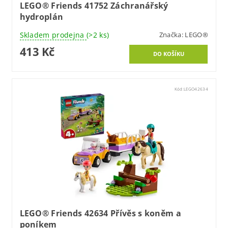
LEGO® Friends 41752 Záchranářský
hydroplán
Skladem prodejna
(>2 ks)
Značka:
LEGO®
413 Kč
Kód:
LEGO42634
LEGO® Friends 42634 Přívěs s koněm a
poníkem