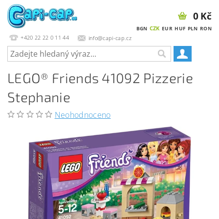
0 Kč
CZK
BGN
EUR
HUF
PLN
RON
+420 22 22 0 11 44
info@capi-cap.cz
LEGO® Friends 41092 Pizzerie
Stephanie
Neohodnoceno