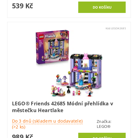
539 Kč
Kód:
LEGO42685
LEGO® Friends 42685 Módní přehlídka v
městečku Heartlake
Do 3 dnů (skladem u dodavatele)
Značka:
LEGO®
(>2 ks)
989 Kč