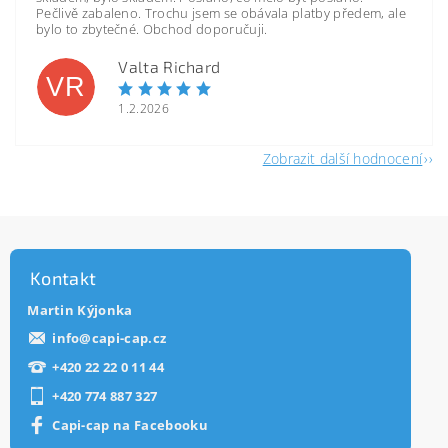
Pečlivě zabaleno. Trochu jsem se obávala platby předem, ale
bylo to zbytečné. Obchod doporučuji.
Valta Richard
VR
1.2.2026
Zobrazit další hodnocení
Kontakt
Martin Kýjonka
info
@
capi-cap.cz
+420 22 22 0 11 44
+420 774 887 327
Capi-cap na Facebooku