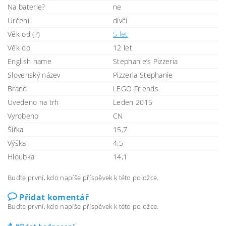
Na baterie?
ne
Určení
dívčí
Věk od (?)
5 let
Věk do
12 let
English name
Stephanie’s Pizzeria
Slovenský název
Pizzeria Stephanie
Brand
LEGO Friends
Uvedeno na trh
Leden 2015
Vyrobeno
CN
Šířka
15,7
Výška
4,5
Hloubka
14,1
Buďte první, kdo napíše příspěvek k této položce.
Přidat komentář
Buďte první, kdo napíše příspěvek k této položce.