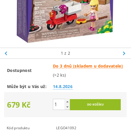
1
z 2
Do 3 dnů (skladem u dodavatele)
Dostupnost
(>2 ks)
Může být u Vás už:
14.8.2026
679 Kč
Kód produktu
LEGO41092