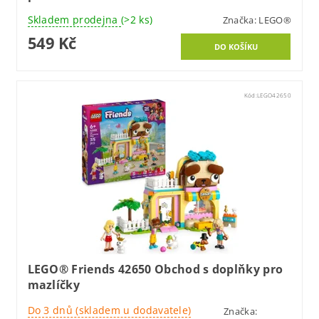
Skladem prodejna
(>2 ks)
Značka:
LEGO®
549 Kč
Kód:
LEGO42650
LEGO® Friends 42650 Obchod s doplňky pro
mazlíčky
Do 3 dnů (skladem u dodavatele)
Značka: