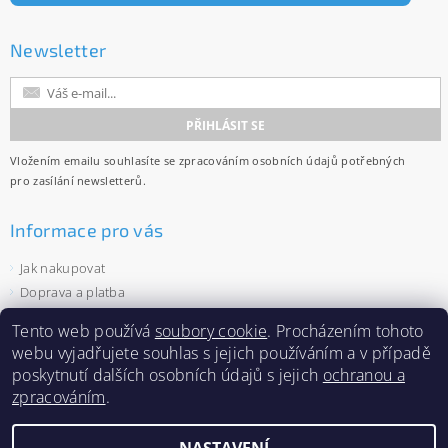
Newsletter
Vložením emailu souhlasíte se
zpracováním osobních údajů
potřebných
pro zasílání newsletterů.
Informace pro vás
Jak nakupovat
Doprava a platba
Obchodní podmínky
Tento web používá
soubory cookie
. Procházením tohoto
Ochrana osobních údajů
webu vyjadřujete souhlas s jejich používáním a v případě
Velkoobchod
poskytnutí dalších osobních údajů s jejich
ochranou a
Zásady používání souborů cookies
zpracováním
.