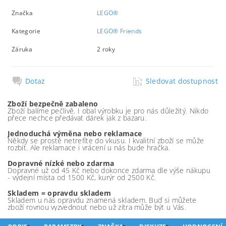
Značka
LEGO®
Kategorie
LEGO® Friends
Záruka
2 roky
Dotaz
Sledovat dostupnost
Zboží bezpečně zabaleno
Zboží balíme pečlivě. I obal výrobku je pro nás důležitý. Nikdo
přece nechce předávat dárek jak z bazaru.
Jednoduchá výměna nebo reklamace
Někdy se prostě netrefíte do vkusu. I kvalitní zboží se může
rozbít. Ale reklamace i vrácení u nás bude hračka.
Dopravné nízké nebo zdarma
Dopravné už od 45 Kč nebo dokonce zdarma dle výše nákupu
- výdejní místa od 1500 Kč, kurýr od 2500 Kč.
Skladem = opravdu skladem
Skladem u nás opravdu znamená skladem. Buď si můžete
zboží rovnou vyzvednout nebo už zítra může být u Vás.