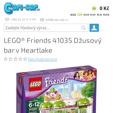
0 Kč
CZK
BGN
EUR
HUF
PLN
RON
+420 22 22 0 11 44
info@capi-cap.cz
LEGO® Friends 41035 Džusový
bar v Heartlake
Neohodnoceno