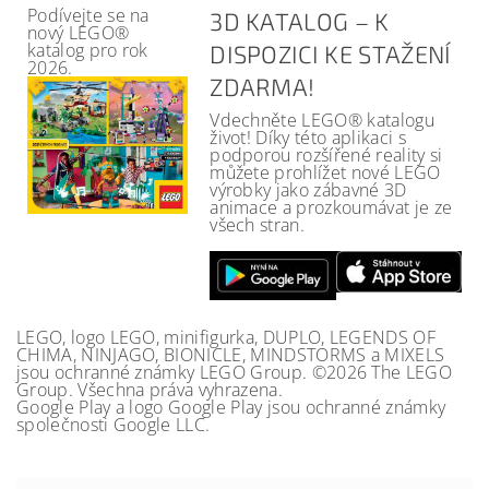
Podívejte se na
3D KATALOG – K
nový LEGO®
katalog pro rok
DISPOZICI KE STAŽENÍ
2026.
ZDARMA!
Vdechněte LEGO® katalogu
život! Díky této aplikaci s
podporou rozšířené reality si
můžete prohlížet nové LEGO
výrobky jako zábavné 3D
animace a prozkoumávat je ze
všech stran.
LEGO, logo LEGO, minifigurka, DUPLO, LEGENDS OF
CHIMA, NINJAGO, BIONICLE, MINDSTORMS a MIXELS
jsou ochranné známky LEGO Group. ©2026 The LEGO
Group. Všechna práva vyhrazena.
Google Play a logo Google Play jsou ochranné známky
společnosti Google LLC.