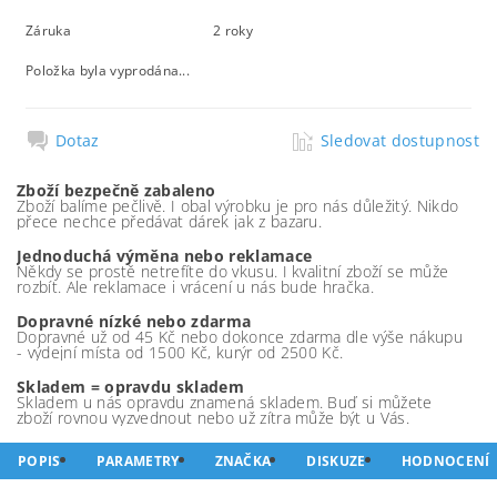
Záruka
2 roky
Položka byla vyprodána...
Dotaz
Sledovat dostupnost
Zboží bezpečně zabaleno
Zboží balíme pečlivě. I obal výrobku je pro nás důležitý. Nikdo
přece nechce předávat dárek jak z bazaru.
Jednoduchá výměna nebo reklamace
Někdy se prostě netrefíte do vkusu. I kvalitní zboží se může
rozbít. Ale reklamace i vrácení u nás bude hračka.
Dopravné nízké nebo zdarma
Dopravné už od 45 Kč nebo dokonce zdarma dle výše nákupu
- výdejní místa od 1500 Kč, kurýr od 2500 Kč.
Skladem = opravdu skladem
Skladem u nás opravdu znamená skladem. Buď si můžete
zboží rovnou vyzvednout nebo už zítra může být u Vás.
POPIS
PARAMETRY
ZNAČKA
DISKUZE
HODNOCENÍ