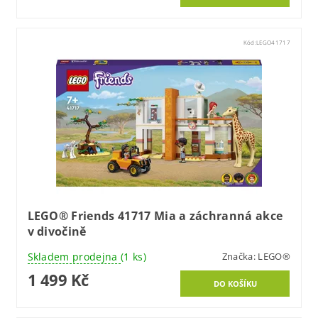
Kód:
LEGO41717
LEGO® Friends 41717 Mia a záchranná akce
v divočině
Skladem prodejna
(1 ks)
Značka:
LEGO®
1 499 Kč