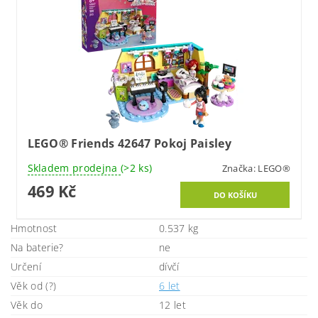
LEGO® Friends 42647 Pokoj Paisley
Skladem prodejna
(>2 ks)
Značka:
LEGO®
469 Kč
Hmotnost
0.537 kg
Na baterie?
ne
Určení
dívčí
Věk od (?)
6 let
Věk do
12 let