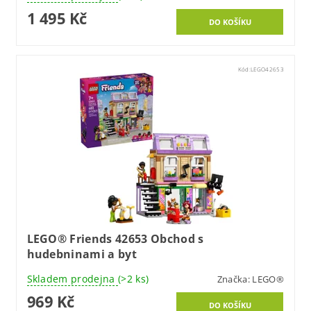
1 495 Kč
Kód:
LEGO42653
LEGO® Friends 42653 Obchod s
hudebninami a byt
Skladem prodejna
(>2 ks)
Značka:
LEGO®
969 Kč