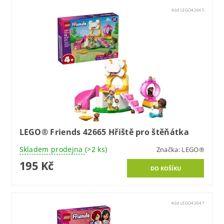
Kód:
LEGO42665
LEGO® Friends 42665 Hřiště pro štěňátka
Skladem prodejna
(>2 ks)
Značka:
LEGO®
195 Kč
Kód:
LEGO42647