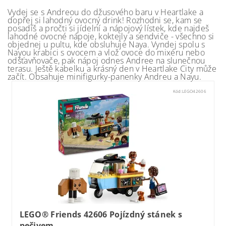
Vydej se s Andreou do džusového baru v Heartlake a
dopřej si lahodný ovocný drink! Rozhodni se, kam se
posadíš a pročti si jídelní a nápojový lístek, kde najdeš
lahodné ovocné nápoje, koktejly a sendviče - všechno si
objednej u pultu, kde obsluhuje Naya. Vyndej spolu s
Nayou krabici s ovocem a vlož ovoce do mixéru nebo
odšťavňovače, pak nápoj odnes Andree na slunečnou
terasu. Ještě kabelku a krásný den v Heartlake City může
začít. Obsahuje minifigurky-panenky Andreu a Nayu.
Kód:
LEGO42606
LEGO® Friends 42606 Pojízdný stánek s
pečivem