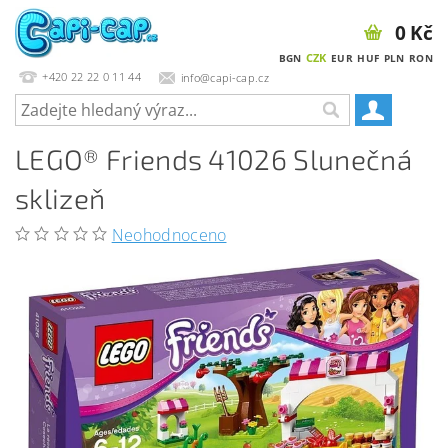
0 Kč
CZK
BGN
EUR
HUF
PLN
RON
+420 22 22 0 11 44
info@capi-cap.cz
LEGO® Friends 41026 Slunečná
sklizeň
Neohodnoceno