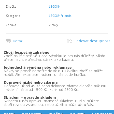
Značka
LEGO®
Kategorie
LEGO® Friends
Záruka
2 roky
Dotaz
Sledovat dostupnost
Zboží bezpečně zabaleno
Zboží balíme pečlivě. I obal výrobku je pro nás důležitý. Nikdo
přece nechce předávat dárek jak z bazaru.
Jednoduchá výměna nebo reklamace
Někdy se prostě netrefíte do vkusu. I kvalitní zboží se může
rozbít. Ale reklamace i vrácení u nás bude hračka.
Dopravné nízké nebo zdarma
Dopravné už od 45 Kč nebo dokonce zdarma dle výše nákupu
- výdejní místa od 1500 Kč, kurýr od 2500 Kč.
Skladem = opravdu skladem
Skladem u nás opravdu znamená skladem. Buď si můžete
zboží rovnou vyzvednout nebo už zítra může být u Vás.