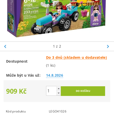
1
z 2
Do 3 dnů (skladem u dodavatele)
Dostupnost
(1 ks)
Může být u Vás už:
14.8.2026
909 Kč
Kód produktu
LEGO41026