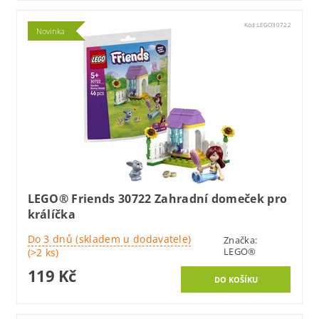
Kód:
LEGO30722
Novinka
LEGO® Friends 30722 Zahradní domeček pro
králíčka
Do 3 dnů (skladem u dodavatele)
Značka:
LEGO®
(>2 ks)
119 Kč