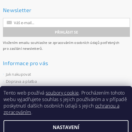
Newsletter
Vložením emailu souhlasíte se
zpracováním osobních údajů
potřebných
pro zasílání newsletterů.
Informace pro vás
Jak nakupovat
Doprava a platba
Obchodní podmínky
Tento web používá
soubory cookie
. Procházením tohoto
Ochrana osobních údajů
webu vyjadřujete souhlas s jejich používáním a v případě
Velkoobchod
poskytnutí dalších osobních údajů s jejich
ochranou a
Zásady používání souborů cookies
zpracováním
.
NASTAVENÍ