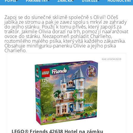
POPIS
PARAMETRY
ZNAČKA
DISKUZE
HODNOCENÍ
Zapoj se do slunečné sklizně společně s Olivií! Očeš
jablka ze stromu a pak je zavez spolu s mrkví ze zahrady
do jejího stánku. Použij k tomu přívěs, který zapojíš za
traktor. Jakmile Olivia dorazí na trh, pomoz jí naaranžovat
ovoce do stánku. Nezapomeň pohladit Charlieho,
roztomilého malého psíka, který vítá každého zákazníka.
Obsahuje minifigurku-panenku Olivie a jejího psíka
Charlieho.
Kód:
LEGO42638
LEGO® Friends 42638 Hotel na zámku