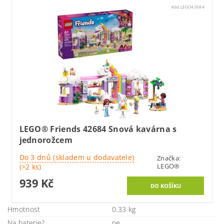
Kód:
LEGO42684
LEGO® Friends 42684 Snová kavárna s
jednorožcem
Do 3 dnů (skladem u dodavatele)
Značka:
LEGO®
(>2 ks)
939 Kč
Hmotnost
0.33 kg
Na baterie?
ne