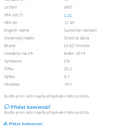
Určení
dívčí
Věk od (?)
6 let
Věk do
12 let
English name
Sunshine Harvest
Slovenský název
Slnečná žatva
Brand
LEGO Friends
Uvedeno na trh
leden 2014
Vyrobeno
CN
Šířka
26,2
Výška
6,1
Hloubka
19,1
Buďte první, kdo napíše příspěvek k této položce.
Přidat komentář
Buďte první, kdo napíše příspěvek k této položce.
Přidat hodnocení