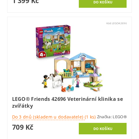
1 399 Kč
Kód:
LEGO42696
LEGO® Friends 42696 Veterinární klinika se
zvířátky
Do 3 dnů (skladem u dodavatele)
(1 ks)
Značka:
LEGO®
709 Kč