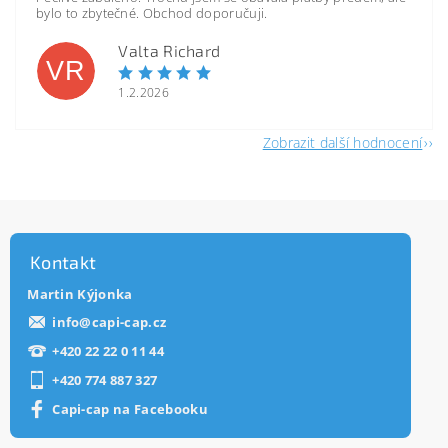
bylo to zbytečné. Obchod doporučuji.
Valta Richard
VR
1.2.2026
Zobrazit další hodnocení
Kontakt
Martin Kýjonka
info
@
capi-cap.cz
+420 22 22 0 11 44
+420 774 887 327
Capi-cap na Facebooku