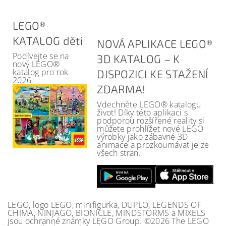
LEGO®
KATALOG děti
NOVÁ APLIKACE LEGO®
Podívejte se na
3D KATALOG – K
nový LEGO®
katalog pro rok
DISPOZICI KE STAŽENÍ
2026.
ZDARMA!
Vdechněte LEGO® katalogu
život! Díky této aplikaci s
podporou rozšířené reality si
můžete prohlížet nové LEGO
výrobky jako zábavné 3D
animace a prozkoumávat je ze
všech stran.
LEGO, logo LEGO, minifigurka, DUPLO, LEGENDS OF
CHIMA, NINJAGO, BIONICLE, MINDSTORMS a MIXELS
jsou ochranné známky LEGO Group. ©2026 The LEGO