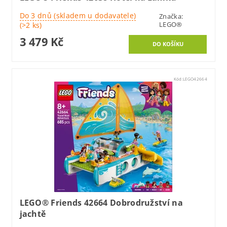
Do 3 dnů (skladem u dodavatele)
Značka:
LEGO®
(>2 ks)
3 479 Kč
Kód:
LEGO42664
LEGO® Friends 42664 Dobrodružství na
jachtě