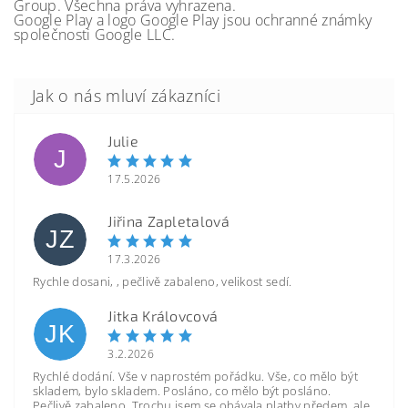
Group. Všechna práva vyhrazena.
Google Play a logo Google Play jsou ochranné známky
společnosti Google LLC.
Julie
J
17.5.2026
Jiřina Zapletalová
JZ
17.3.2026
Rychle dosani, , pečlivě zabaleno, velikost sedí.
Jitka Královcová
JK
3.2.2026
Rychlé dodání. Vše v naprostém pořádku. Vše, co mělo být
skladem, bylo skladem. Posláno, co mělo být posláno.
Pečlivě zabaleno. Trochu jsem se obávala platby předem, ale