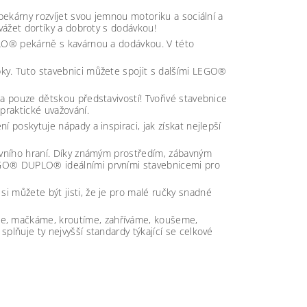
pekárny rozvíjet svou jemnou motoriku a sociální a
vážet dortíky a dobroty s dodávkou!
PLO® pekárně s kavárnou a dodávkou. V této
ky. Tuto stavebnici můžete spojit s dalšími LEGO®
na pouze dětskou představivostí! Tvořivé stavebnice
praktické uvažování.
 poskytuje nápady a inspiraci, jak získat nejlepší
tivního hraní. Díky známým prostředím, zábavným
EGO® DUPLO® ideálními prvními stavebnicemi pro
i můžete být jisti, že je pro malé ručky snadné
e, mačkáme, kroutíme, zahříváme, koušeme,
plňuje ty nejvyšší standardy týkající se celkové