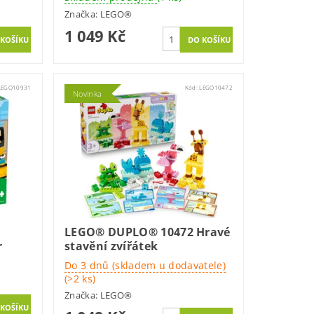
Značka:
LEGO®
1 049 Kč
LEGO10931
Kód:
LEGO10472
Novinka
LEGO® DUPLO® 10472 Hravé
r
stavění zvířátek
Do 3 dnů (skladem u dodavatele)
(>2 ks)
Značka:
LEGO®