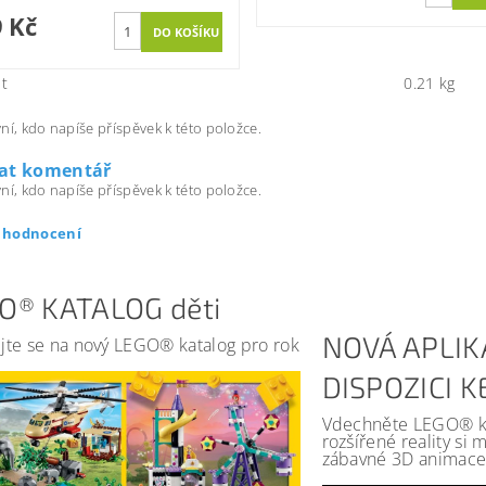
 Kč
t
0.21 kg
ní, kdo napíše příspěvek k této položce.
dat komentář
ní, kdo napíše příspěvek k této položce.
t hodnocení
O® KATALOG děti
NOVÁ APLIK
jte se na nový LEGO® katalog pro rok
DISPOZICI 
Vdechněte LEGO® kat
rozšířené reality si
zábavné 3D animace 