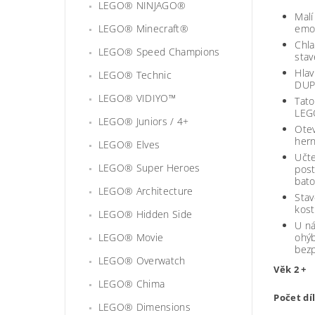
LEGO® NINJAGO®
Malí
LEGO® Minecraft®
emoč
Chla
LEGO® Speed Champions
stav
Hlav
LEGO® Technic
DUPL
LEGO® VIDIYO™
Tato
LEGO
LEGO® Juniors / 4+
Otev
hern
LEGO® Elves
Učte
LEGO® Super Heroes
post
bato
LEGO® Architecture
Stav
kost
LEGO® Hidden Side
U n
LEGO® Movie
ohýb
bezp
LEGO® Overwatch
Věk 2 +
LEGO® Chima
Počet dí
LEGO® Dimensions