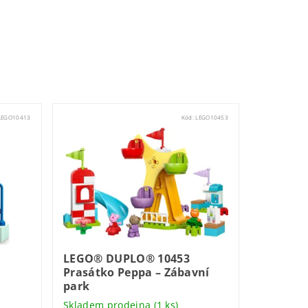
LEGO10413
Kód:
LEGO10453
LEGO® DUPLO® 10453
Prasátko Peppa – Zábavní
park
Skladem prodejna
(1 ks)