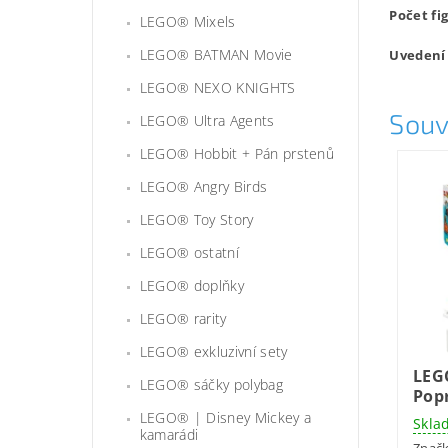
Počet fi
LEGO® Mixels
LEGO® BATMAN Movie
Uvedení 
LEGO® NEXO KNIGHTS
Souv
LEGO® Ultra Agents
LEGO® Hobbit + Pán prstenů
LEGO® Angry Birds
LEGO® Toy Story
LEGO® ostatní
LEGO® doplňky
LEGO® rarity
LEGO® exkluzivní sety
LEG
LEGO® sáčky polybag
Popr
LEGO® | Disney Mickey a
Skla
kamarádi