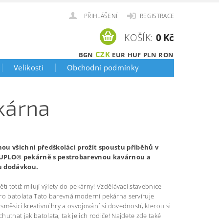
PŘIHLÁŠENÍ
REGISTRACE
KOŠÍK:
0 Kč
CZK
BGN
EUR
HUF
PLN
RON
Velikosti
Obchodní podmínky
kárna
ou všichni předškoláci prožít spoustu příběhů v
PLO® pekárně s pestrobarevnou kavárnou a
u dodávkou.
ti totiž milují výlety do pekárny! Vzdělávací stavebnice
ro batolata Tato barevná moderní pekárna servíruje
měsici kreativní hry a osvojování si dovedností, kterou si
utnat jak batolata, tak jejich rodiče! Najdete zde také