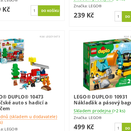
ka:
LEGO®
Značka:
LEGO®
 Kč
239 Kč
Kód:
LEGO10473
Kód:
O® DUPLO® 10473
LEGO® DUPLO® 10931
čské auto s hadicí a
Náklaďák a pásový bag
ičem
Skladem prodejna
(>2 ks)
 dnů (skladem u dodavatele)
Značka:
LEGO®
s)
499 Kč
ka:
LEGO®