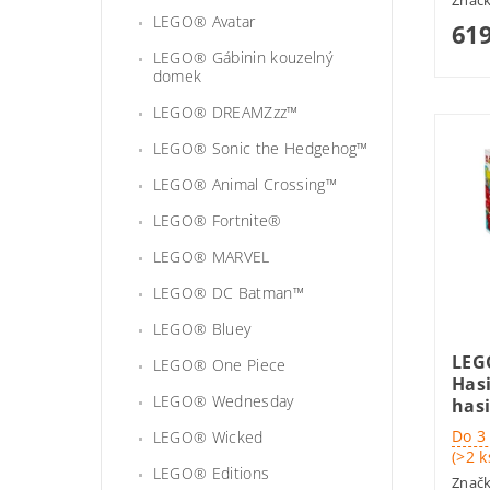
Znač
LEGO® Avatar
619
LEGO® Gábinin kouzelný
domek
LEGO® DREAMZzz™
LEGO® Sonic the Hedgehog™
LEGO® Animal Crossing™
LEGO® Fortnite®
LEGO® MARVEL
LEGO® DC Batman™
LEGO® Bluey
LEG
LEGO® One Piece
Hasi
LEGO® Wednesday
has
Do 3
LEGO® Wicked
(>2 k
LEGO® Editions
Znač