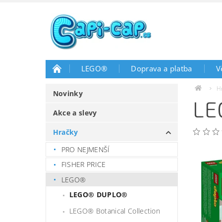
LEGO®
Doprava a platba
V
H
Novinky
LE
Akce a slevy
Hračky
PRO NEJMENŠÍ
FISHER PRICE
LEGO®
LEGO® DUPLO®
LEGO® Botanical Collection