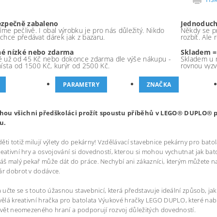
ezpečně zabaleno
Jednoduch
íme pečlivě. I obal výrobku je pro nás důležitý. Nikdo
Někdy se pr
chce předávat dárek jak z bazaru.
rozbít. Ale
é nízké nebo zdarma
Skladem =
 už od 45 Kč nebo dokonce zdarma dle výše nákupu -
Skladem u 
místa od 1500 Kč, kurýr od 2500 Kč.
rovnou vyzv
PARAMETRY
ZNAČKA
hou všichni předškoláci prožít spoustu příběhů v LEGO® DUPLO®
u.
ěti totiž milují výlety do pekárny! Vzdělávací stavebnice pekárny pro ba
reativní hry a osvojování si dovedností, kterou si mohou vychutnat jak batol
váš malý pekař může dát do práce. Nechybí ani zákazníci, kterým můžete n
ár dobrot v dodávce.
 a učte se s touto úžasnou stavebnicí, která představuje ideální způsob, j
kvělá kreativní hračka pro batolata Výukové hračky LEGO DUPLO, které na
 svět neomezeného hraní a podporují rozvoj důležitých dovedností.