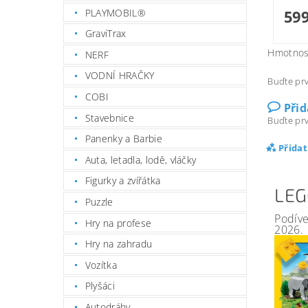
PLAYMOBIL®
599
GraviTrax
Hmotnos
NERF
VODNÍ HRAČKY
Buďte prv
COBI
Při
Stavebnice
Buďte prv
Panenky a Barbie
Přida
Auta, letadla, lodě, vláčky
Figurky a zvířátka
LEG
Puzzle
Podíve
Hry na profese
2026.
Hry na zahradu
Vozítka
Plyšáci
Autodráhy