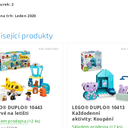
gurek: 2
na trh: Leden 2020
isející produkty
Kód:
LEGO10443
Kód:
O® DUPLO® 10443
LEGO® DUPLO® 10413
vé na letišti
Každodenní
aktivity: Koupání
dem prodejna
(>2 ks)
Skladem prodejna
(>2 ks)