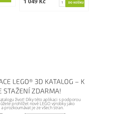
1 049 Kč
ACE LEGO® 3D KATALOG – K
KE STAŽENÍ ZDARMA!
alogu život! Díky této aplikaci s podporou
 můžete prohlížet nové LEGO výrobky jako
a prozkoumávat je ze všech stran.