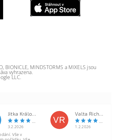
GO, BIONICLE, MINDSTORMS a MIXELS jsou
va vyhrazena.
ogle LLC.
Jitka Královcová
Valta Richard
VR
3.2.2026
1.2.2026
odání. Vše v
m pořádku. Vše,