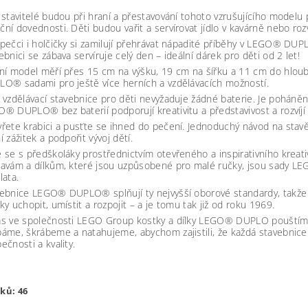
 stavitelé budou při hraní a přestavování tohoto vzrušujícího modelu 
ní dovednosti. Děti budou vařit a servírovat jídlo v kavárně nebo roz
pečci i holčičky si zamilují přehrávat nápadité příběhy v LEGO® DU
ebnici se zábava servíruje celý den – ideální dárek pro děti od 2 let!
ní model měří přes 15 cm na výšku, 19 cm na šířku a 11 cm do hloub
O® sadami pro ještě více herních a vzdělávacích možností.
 vzdělávací stavebnice pro děti nevyžaduje žádné baterie. Je poháně
® DUPLO® bez baterií podporují kreativitu a představivost a rozvíjí 
řete krabici a pusťte se ihned do pečení. Jednoduchý návod na stavění
í zážitek a podpořit vývoj dětí.
 se s předškoláky prostřednictvím otevřeného a inspirativního krea
avám a dílkům, které jsou uzpůsobené pro malé ručky, jsou sady L
lata.
ebnice LEGO® DUPLO® splňují ty nejvyšší oborové standardy, takže s
ky uchopit, umístit a rozpojit – a je tomu tak již od roku 1969.
ás ve společnosti LEGO Group kostky a dílky LEGO® DUPLO pouštím
áme, škrábeme a natahujeme, abychom zajistili, že každá stavebnice s
ečnosti a kvality.
lků: 46