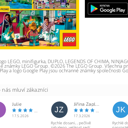
ogo LEGO, minifigurka, DUPLO, LEGENDS OF CHIMA, NINJA
é známky LEGO Group. ©2026 The LEGO Group. Všechna prá
Play a logo Google Play jsou ochranné známky společnosti Go
Julie
Jiřina Zapletalová
JZ
JK
17.5.2026
17.3.2026
Rychle dosani, , pečlivě
Rychlé d
zabaleno, velikost sedí.
naprosté