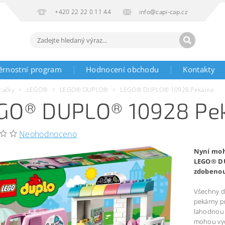
+420 22 22 0 11 44
info@capi-cap.cz
ěrnostní program
Hodnocení obchodu
Kontakty
račky
LEGO®
LEGO® DUPLO®
LEGO® DUPLO® 10928 Pekárna
GO® DUPLO® 10928 Pe
Neohodnoceno
Nyní moh
LEGO® DU
zdobeno
Všechny dě
pekárny p
lahodnou s
mohou vych