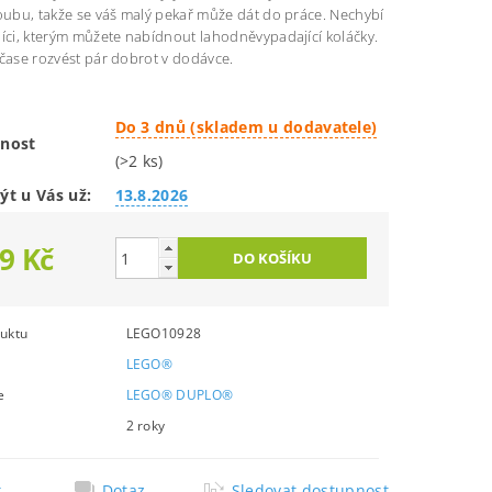
oubu, takže se váš malý pekař může dát do práce. Nechybí
níci, kterým můžete nabídnout lahodněvypadající koláčky.
ačase rozvést pár dobrot v dodávce.
Do 3 dnů (skladem u dodavatele)
nost
(>2 ks)
ýt u Vás už:
13.8.2026
9 Kč
uktu
LEGO10928
LEGO®
e
LEGO® DUPLO®
2 roky
k
Dotaz
Sledovat dostupnost