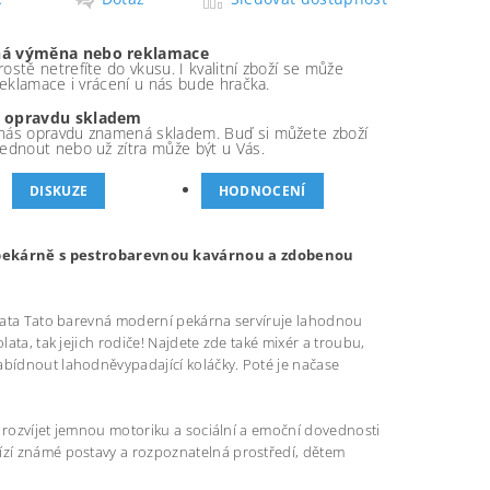
á výměna nebo reklamace
ostě netrefíte do vkusu. I kvalitní zboží se může
 reklamace i vrácení u nás bude hračka.
 opravdu skladem
nás opravdu znamená skladem. Buď si můžete zboží
ednout nebo už zítra může být u Vás.
DISKUZE
HODNOCENÍ
 pekárně s pestrobarevnou kavárnou a zdobenou
tolata Tato barevná moderní pekárna servíruje lahodnou
ata, tak jejich rodiče! Najdete zde také mixér a troubu,
abídnout lahodněvypadající koláčky. Poté je načase
ak rozvíjet jemnou motoriku a sociální a emoční dovednosti
bízí známé postavy a rozpoznatelná prostředí, dětem