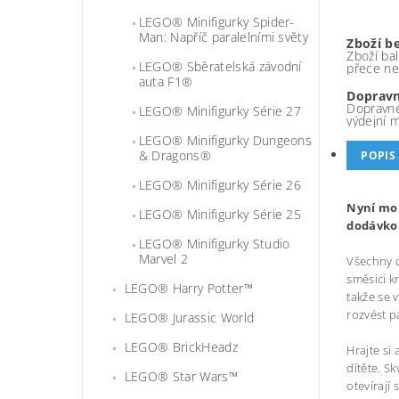
LEGO® Minifigurky Spider-
Man: Napříč paralelními světy
Zboží b
Zboží bal
LEGO® Sběratelská závodní
přece ne
auta F1®
Dopravn
Dopravné
LEGO® Minifigurky Série 27
výdejní 
LEGO® Minifigurky Dungeons
& Dragons®
POPIS
LEGO® Minifigurky Série 26
Nyní mo
LEGO® Minifigurky Série 25
dodávko
LEGO® Minifigurky Studio
Marvel 2
Všechny d
směsici k
LEGO® Harry Potter™
takže se 
rozvést p
LEGO® Jurassic World
LEGO® BrickHeadz
Hrajte si
dítěte. S
LEGO® Star Wars™
otevírají