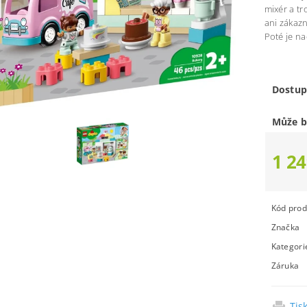
mixér a tr
ani zákaz
Poté je n
Dostup
Může b
1 24
Kód prod
Značka
Kategori
Záruka
Tis