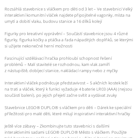
Rozsáhlá stavebnice s vláčkem pro děti od 3 let – Ve stavebnici Velký
interaktivní komunitní vláček najdete připojitelné vagonky, místa na
umytí a dobití vlaku, budovu stanice a 16 dílků kolejí
Figurky pro kreativní vyprávění – Součástí stavebnice jsou 4 různé
figurky, figurka kočky a ptáčka a řada nápaditých doplňků, se kterými
si užijete nekonečné herní možnosti
Fascinující vzdělávací hračka prohloubí schopnost řešení
problémů – Malí stavitelé se rozhodnou, kam vlak zamíří
z nástupiště, dobíjecí stanice, nakládací rampy nebo z myčky
Interaktivní vláček podněcuje představivost – 5 akčních kostek leží
na trati a vláček, který k funkci vyžaduje 4 baterie LR03 (AAA) (nejsou
součástí balení), po jejich přejetí začne svítit a vydávat zvuky
Stavebnice LEGO® DUPLO® s vláčkem pro děti – Dárek ke speciální
příležitosti pro malé děti, které milují inspirativní interaktivní hračky
Ještě více zábavy – Zkombinujte tuto stavebnici s dalšími
interaktivními sadami LEGO® DUPLO® Město s vláčkem. Použijte