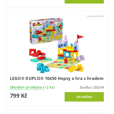
Kód:
LEGO10450
LEGO® DUPLO® 10450 Hopsy a hra s hradem
Skladem prodejna
(>2 ks)
Značka:
LEGO®
799 Kč