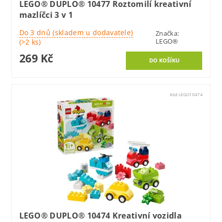
LEGO® DUPLO® 10477 Roztomilí kreativní
mazlíčci 3 v 1
Do 3 dnů (skladem u dodavatele)
Značka:
LEGO®
(>2 ks)
269 Kč
Kód:
LEGO10474
LEGO® DUPLO® 10474 Kreativní vozidla