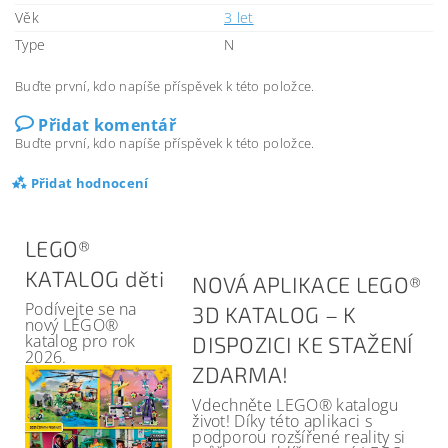
Věk
3 let
Type
N
Buďte první, kdo napíše příspěvek k této položce.
Přidat komentář
Buďte první, kdo napíše příspěvek k této položce.
Přidat hodnocení
LEGO®
KATALOG děti
NOVÁ APLIKACE LEGO®
Podívejte se na
3D KATALOG – K
nový LEGO®
katalog pro rok
DISPOZICI KE STAŽENÍ
2026.
ZDARMA!
Vdechněte LEGO® katalogu
život! Díky této aplikaci s
podporou rozšířené reality si