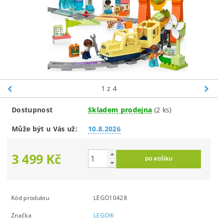
1
z 4
Dostupnost
Skladem prodejna
(2 ks)
Může být u Vás už:
10.8.2026
3 499 Kč
Kód produktu
LEGO10428
Značka
LEGO®