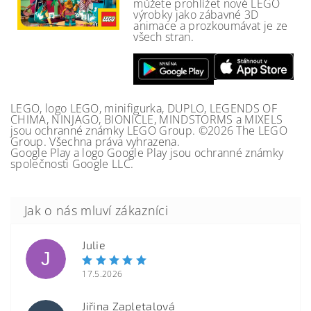
můžete prohlížet nové LEGO
výrobky jako zábavné 3D
animace a prozkoumávat je ze
všech stran.
LEGO, logo LEGO, minifigurka, DUPLO, LEGENDS OF
CHIMA, NINJAGO, BIONICLE, MINDSTORMS a MIXELS
jsou ochranné známky LEGO Group. ©2026 The LEGO
Group. Všechna práva vyhrazena.
Google Play a logo Google Play jsou ochranné známky
společnosti Google LLC.
Julie
J
17.5.2026
Jiřina Zapletalová