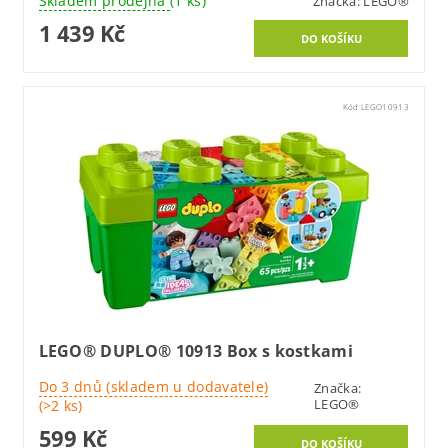
Skladem prodejna
(1 ks)
Značka:
LEGO®
1 439 Kč
Kód:
LEGO10913
LEGO® DUPLO® 10913 Box s kostkami
Do 3 dnů (skladem u dodavatele)
Značka:
LEGO®
(>2 ks)
599 Kč