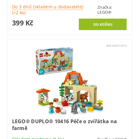
Do 3 dnů (skladem u dodavatele)
Značka:
LEGO®
(>2 ks)
399 Kč
Kód:
LEGO10416
LEGO® DUPLO® 10416 Péče o zvířátka na
farmě