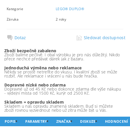
Kategorie
LEGO® DUPLO®
Záruka
2 roky
Dotaz
Sledovat dostupnost
Zboží bezpečně zabaleno
Zboží balíme pečlivě. I obal výrobku je pro nás důležitý. Nikdo
přece nechce předávat dárek jak z bazaru.
Jednoduchá výměna nebo reklamace
Někdy se prostě netrefíte do vkusu. I kvalitní zboží se může
rozbít. Ale reklamace i vrácení u nás bude hračka.
Dopravné nízké nebo zdarma
Dopravné už od 45 Kč nebo dokonce zdarma dle výše nákupu
- výdejní místa od 1500 Kč, kurýr od 2500 Kč.
Skladem = opravdu skladem
Skladem u nás opravdu znamená skladem. Buď si můžete
zboží rovnou vyzvednout nebo už zítra může být u Vás.
POPIS
PARAMETRY
ZNAČKA
DISKUZE
HODNOCENÍ