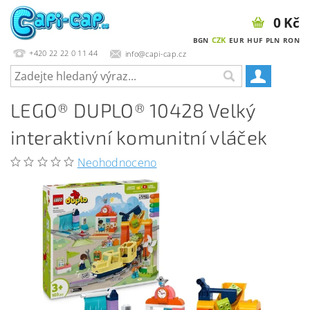
0 Kč
CZK
BGN
EUR
HUF
PLN
RON
+420 22 22 0 11 44
info@capi-cap.cz
LEGO® DUPLO® 10428 Velký
interaktivní komunitní vláček
Neohodnoceno