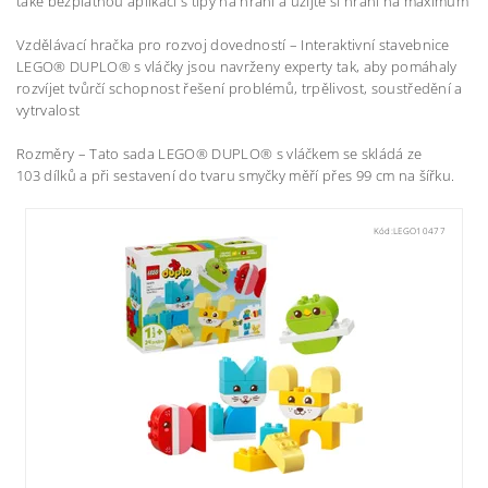
také bezplatnou aplikaci s tipy na hraní a užijte si hraní na maximum
Vzdělávací hračka pro rozvoj dovedností – Interaktivní stavebnice
LEGO® DUPLO® s vláčky jsou navrženy experty tak, aby pomáhaly
rozvíjet tvůrčí schopnost řešení problémů, trpělivost, soustředění a
vytrvalost
Rozměry – Tato sada LEGO® DUPLO® s vláčkem se skládá ze
103 dílků a při sestavení do tvaru smyčky měří přes 99 cm na šířku.
Kód:
LEGO10477