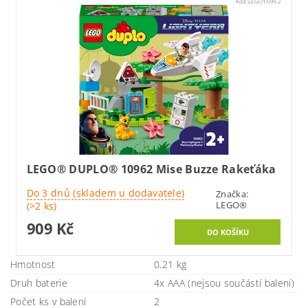
Kód:
LEGO10962
LEGO® DUPLO® 10962 Mise Buzze Rakeťáka
Do 3 dnů (skladem u dodavatele)
Značka:
LEGO®
(>2 ks)
909 Kč
Hmotnost
0.21 kg
Druh baterie
4x AAA (nejsou součástí balení)
Počet ks v balení
2