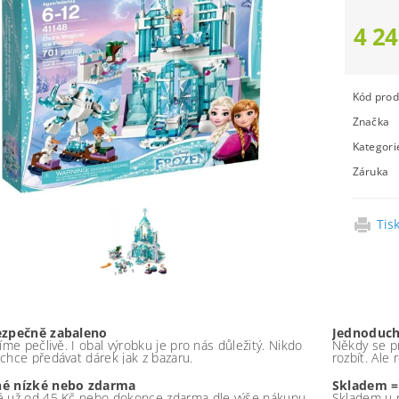
4 24
Kód prod
Značka
Kategori
Záruka
Tis
ezpečně zabaleno
Jednoduch
íme pečlivě. I obal výrobku je pro nás důležitý. Nikdo
Někdy se pr
chce předávat dárek jak z bazaru.
rozbít. Ale
é nízké nebo zdarma
Skladem =
 už od 45 Kč nebo dokonce zdarma dle výše nákupu -
Skladem u 