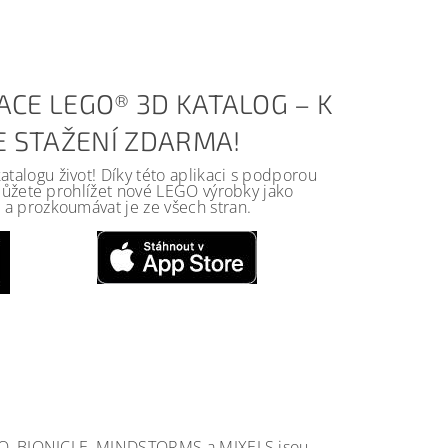
ACE LEGO® 3D KATALOG – K
KE STAŽENÍ ZDARMA!
alogu život! Díky této aplikaci s podporou
 můžete prohlížet nové LEGO výrobky jako
a prozkoumávat je ze všech stran.
GO, BIONICLE, MINDSTORMS a MIXELS jsou