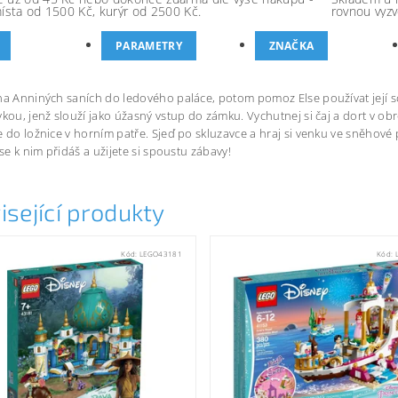
místa od 1500 Kč, kurýr od 2500 Kč.
rovnou vyzv
PARAMETRY
ZNAČKA
na Anniných saních do ledového paláce, potom pomoz Else používat její sc
vkou, jenž slouží jako úžasný vstup do zámku. Vychutnej si čaj a dort v o
e do ložnice v horním patře. Sjeď po skluzavce a hraj si venku ve sněhové 
 se k nim přidáš a užijete si spoustu zábavy!
isející produkty
Kód:
LEGO43181
Kód: