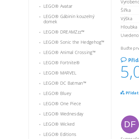
Vyroben
LEGO® Avatar
Šířka
LEGO® Gábinin kouzelný
Výška
domek
Hloubka
LEGO® DREAMZzz™
Uvedeno 
LEGO® Sonic the Hedgehog™
Buďte prv
LEGO® Animal Crossing™
Při
LEGO® Fortnite®
5,
LEGO® MARVEL
LEGO® DC Batman™
Přida
LEGO® Bluey
LEGO® One Piece
LEGO® Wednesday
DF
LEGO® Wicked
LEGO® Editions
Super vš