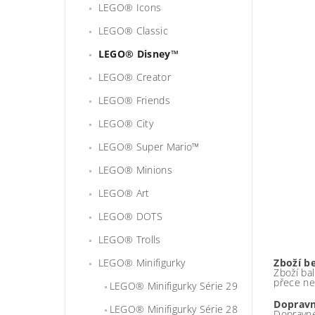
LEGO® Icons
LEGO® Classic
LEGO® Disney™
LEGO® Creator
LEGO® Friends
LEGO® City
LEGO® Super Mario™
LEGO® Minions
LEGO® Art
LEGO® DOTS
LEGO® Trolls
LEGO® Minifigurky
Zboží b
Zboží bal
přece ne
LEGO® Minifigurky Série 29
Dopravn
LEGO® Minifigurky Série 28
Dopravné