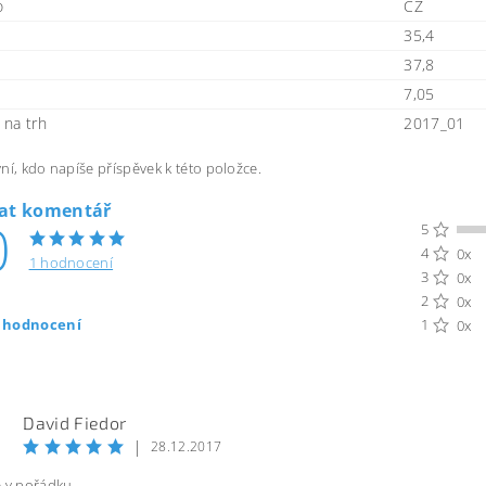
o
CZ
35,4
37,8
7,05
na trh
2017_01
ní, kdo napíše příspěvek k této položce.
dat komentář
0
5
4
0x
1 hodnocení
3
0x
2
0x
t hodnocení
1
0x
David Fiedor
|
28.12.2017
e v pořádku