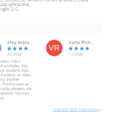
va vyhrazena.
ogle LLC.
Jitka Královcová
Valta Richard
VR
3.2.2026
1.2.2026
odání. Vše v
m pořádku. Vše,
být skladem, bylo
 Posláno, co mělo
no. Pečlivě
. Trochu jsem se
platby předem, ale
zbytečné. Obchod
ji.
Zobrazit další hodnocení