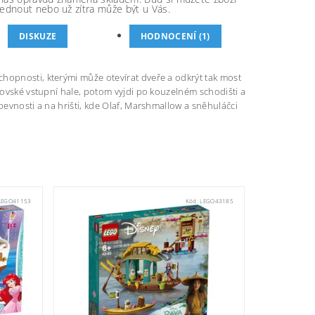
ednout nebo už zítra může být u Vás.
DISKUZE
HODNOCENÍ (1)
hopnosti, kterými může otevírat dveře a odkrýt tak most
brovské vstupní hale, potom vyjdi po kouzelném schodišti a
pevnosti a na hrišti, kde Olaf, Marshmallow a sněhuláčci
LEGO41153
Kód:
LEGO43185