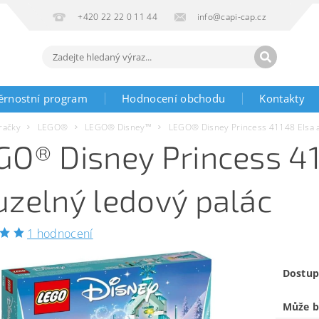
+420 22 22 0 11 44
info@capi-cap.cz
ěrnostní program
Hodnocení obchodu
Kontakty
račky
LEGO®
LEGO® Disney™
LEGO® Disney Princess 41148 Elsa a 
GO® Disney Princess 411
uzelný ledový palác
1 hodnocení
Dostup
Může b