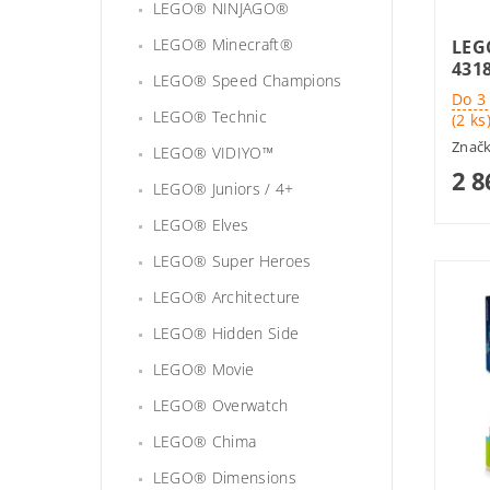
LEGO® NINJAGO®
LEGO® Minecraft®
LEG
4318
LEGO® Speed Champions
Do 3
LEGO® Technic
(2 ks
Znač
LEGO® VIDIYO™
2 8
LEGO® Juniors / 4+
LEGO® Elves
LEGO® Super Heroes
LEGO® Architecture
LEGO® Hidden Side
LEGO® Movie
LEGO® Overwatch
LEGO® Chima
LEGO® Dimensions