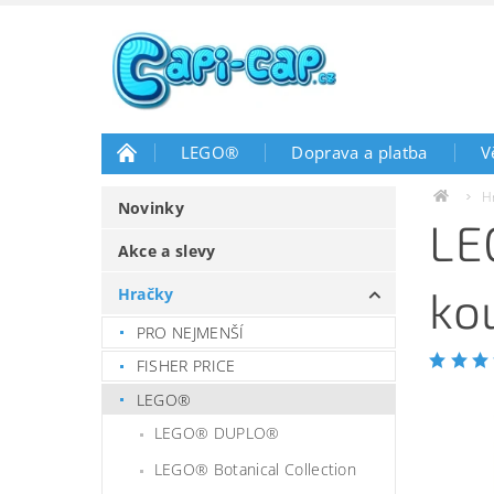
LEGO®
Doprava a platba
V
H
Novinky
LE
Akce a slevy
ko
Hračky
PRO NEJMENŠÍ
FISHER PRICE
LEGO®
LEGO® DUPLO®
LEGO® Botanical Collection