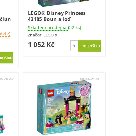
LEGO® Disney Princess
 člun
43185 Boun a loď
Skladem prodejna
(>2 ks)
tele)
Značka:
LEGO®
1 052 Kč
LEGO43259
Kód:
LEGO41151