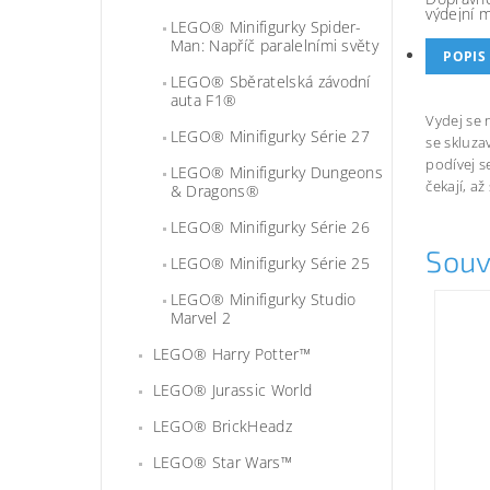
výdejní 
LEGO® Minifigurky Spider-
Man: Napříč paralelními světy
POPIS
LEGO® Sběratelská závodní
auta F1®
Vydej se 
LEGO® Minifigurky Série 27
se skluza
podívej s
LEGO® Minifigurky Dungeons
čekají, až
& Dragons®
LEGO® Minifigurky Série 26
Souv
LEGO® Minifigurky Série 25
LEGO® Minifigurky Studio
Marvel 2
LEGO® Harry Potter™
LEGO® Jurassic World
LEGO® BrickHeadz
LEGO® Star Wars™