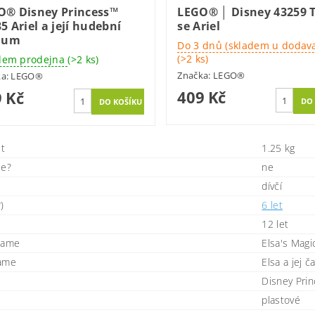
O® Disney Princess™
LEGO® │ Disney 43259 T
5 Ariel a její hudební
se Ariel
ium
Do 3 dnů (skladem u dodava
(>2 ks)
dem prodejna
(>2 ks)
Značka:
LEGO®
ka:
LEGO®
409 Kč
 Kč
t
1.25 kg
ie?
ne
dívčí
)
6 let
12 let
name
Elsa's Magi
name
Elsa a jej č
Disney Pri
plastové