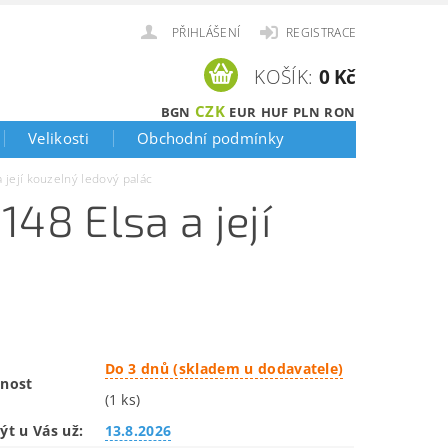
PŘIHLÁŠENÍ
REGISTRACE
KOŠÍK:
0 Kč
CZK
BGN
EUR
HUF
PLN
RON
Velikosti
Obchodní podmínky
její kouzelný ledový palác
48 Elsa a její
Do 3 dnů (skladem u dodavatele)
nost
(1 ks)
ýt u Vás už:
13.8.2026