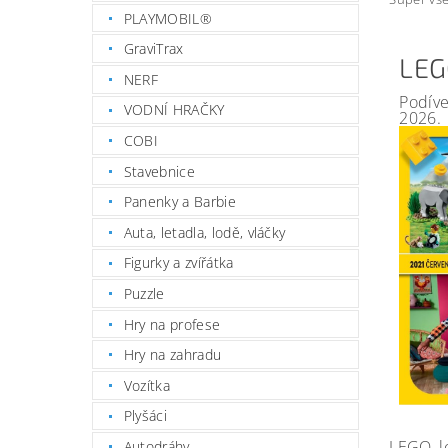
PLAYMOBIL®
GraviTrax
LEG
NERF
Podíve
VODNÍ HRAČKY
2026.
COBI
Stavebnice
Panenky a Barbie
Auta, letadla, lodě, vláčky
Figurky a zvířátka
Puzzle
Hry na profese
Hry na zahradu
Vozítka
Plyšáci
LEGO, l
Autodráhy