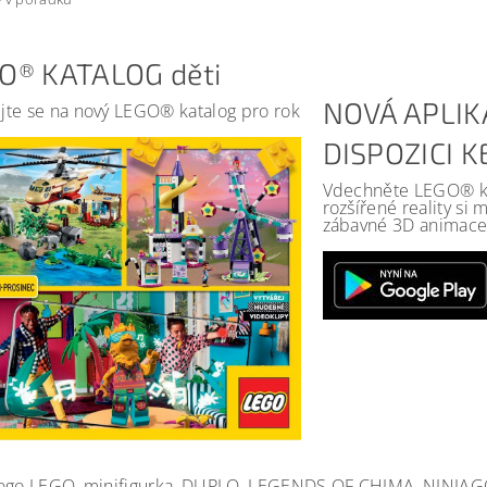
O® KATALOG děti
NOVÁ APLIK
jte se na nový LEGO® katalog pro rok
DISPOZICI 
Vdechněte LEGO® kat
rozšířené reality si
zábavné 3D animace 
ogo LEGO, minifigurka, DUPLO, LEGENDS OF CHIMA, NINJA