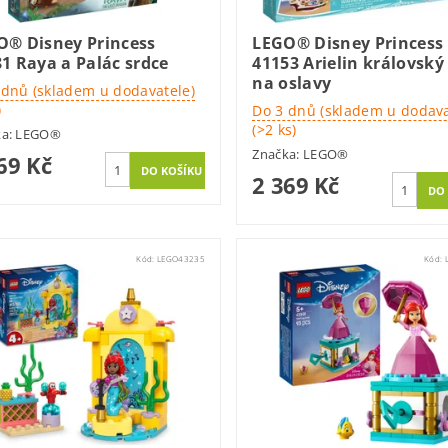
O® Disney Princess
LEGO® Disney Princess
1 Raya a Palác srdce
41153 Arielin královský
na oslavy
 dnů (skladem u dodavatele)
)
Do 3 dnů (skladem u dodava
(>2 ks)
ka:
LEGO®
Značka:
LEGO®
69 Kč
2 369 Kč
Kód:
LEGO43235
Kód: