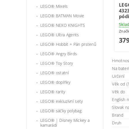
LEG
LEGO® Mixels
4323
LEGO® BATMAN Movie
pód
Skla
LEGO® NEXO KNIGHTS
Znač
LEGO® Ultra Agents
379
LEGO® Hobbit + Pán prstenů
LEGO® Angry Birds
Hmotnos
LEGO® Toy Story
Na bater
LEGO® ostatní
Určení
LEGO® doplňky
Věk od (?
LEGO® rarity
Věk do
English 
LEGO® exkluzivní sety
Slovak 
LEGO® sáčky polybag
Brand
LEGO® | Disney Mickey a
Druh
kamarádi