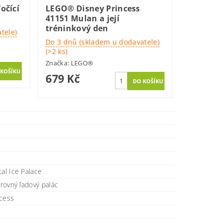
očící
LEGO® Disney Princess
41151 Mulan a její
tréninkový den
tele)
Do 3 dnů (skladem u dodavatele)
(>2 ks)
Značka:
LEGO®
679 Kč
cal Ice Palace
arovný ľadový palác
ncess