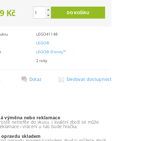
9 Kč
uktu
LEGO41148
LEGO®
e
LEGO® Disney™
2 roky
k
Dotaz
Sledovat dostupnost
á výměna nebo reklamace
ostě netrefíte do vkusu. I kvalitní zboží se může
 reklamace i vrácení u nás bude hračka.
 opravdu skladem
nás opravdu znamená skladem. Buď si můžete zboží