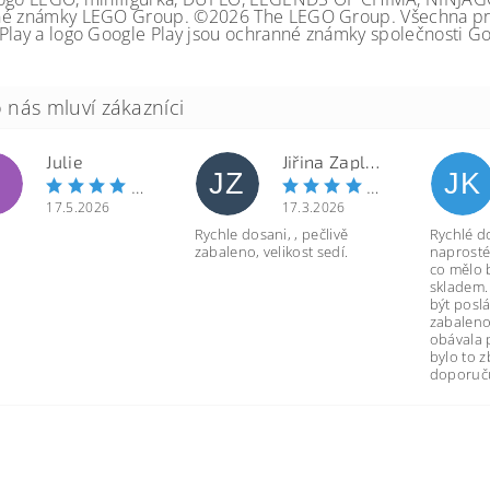
é známky LEGO Group. ©2026 The LEGO Group. Všechna prá
Play a logo Google Play jsou ochranné známky společnosti Go
Julie
Jiřina Zapletalová
JZ
JK
17.5.2026
17.3.2026
Rychle dosani, , pečlivě
Rychlé d
zabaleno, velikost sedí.
naprosté
co mělo 
skladem.
být poslá
zabaleno
obávala 
bylo to 
doporuču