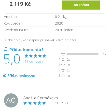
2 119 Kč
Hmotnost
0.21 kg
Rok uvedení
2020
Uvedeno na trh
2020 leden
Buďte první, kdo napíše příspěvek k této položce.
Přidat komentář
5,0
5
1x
4
0x
1 hodnocení
3
0x
2
0x
Přidat hodnocení
1
0x
Anděla Čermáková
AČ
|
17.12.2021