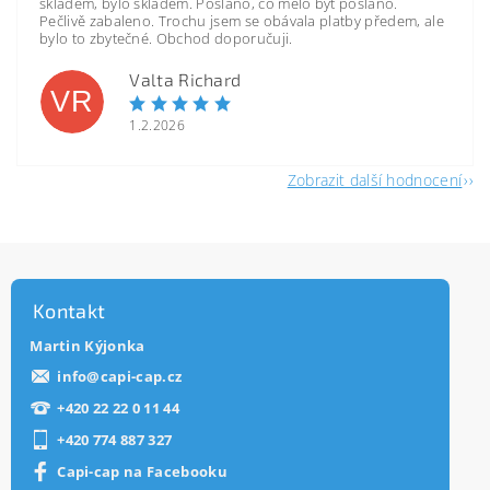
skladem, bylo skladem. Posláno, co mělo být posláno.
Pečlivě zabaleno. Trochu jsem se obávala platby předem, ale
bylo to zbytečné. Obchod doporučuji.
Valta Richard
VR
1.2.2026
Zobrazit další hodnocení
Kontakt
Martin Kýjonka
info
@
capi-cap.cz
+420 22 22 0 11 44
+420 774 887 327
Capi-cap na Facebooku