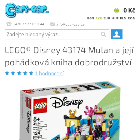
0 Kč
CZK
BGN
EUR
HUF
PLN
RON
+420 22 22 0 11 44
info@capi-cap.cz
LEGO® Disney 43174 Mulan a její
pohádková kniha dobrodružství
1 hodnocení