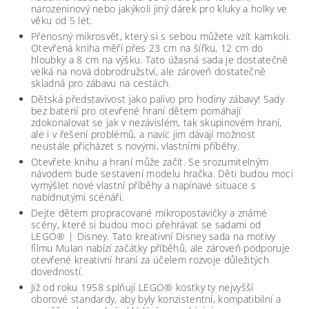
narozeninový nebo jakýkoli jiný dárek pro kluky a holky ve
věku od 5 let.
Přenosný mikrosvět, který si s sebou můžete vzít kamkoli.
Otevřená kniha měří přes 23 cm na šířku, 12 cm do
hloubky a 8 cm na výšku. Tato úžasná sada je dostatečně
velká na nová dobrodružství, ale zároveň dostatečně
skladná pro zábavu na cestách.
Dětská představivost jako palivo pro hodiny zábavy! Sady
bez baterií pro otevřené hraní dětem pomáhají
zdokonalovat se jak v nezávislém, tak skupinovém hraní,
ale i v řešení problémů, a navíc jim dávají možnost
neustále přicházet s novými, vlastními příběhy.
Otevřete knihu a hraní může začít. Se srozumitelným
návodem bude sestavení modelu hračka. Děti budou moci
vymýšlet nové vlastní příběhy a napínavé situace s
nabídnutými scénáři.
Dejte dětem propracované mikropostavičky a známé
scény, které si budou moci přehrávat se sadami od
LEGO® | Disney. Tato kreativní Disney sada na motivy
filmu Mulan nabízí začátky příběhů, ale zároveň podporuje
otevřené kreativní hraní za účelem rozvoje důležitých
dovedností.
Již od roku 1958 splňují LEGO® kostky ty nejvyšší
oborové standardy, aby byly konzistentní, kompatibilní a