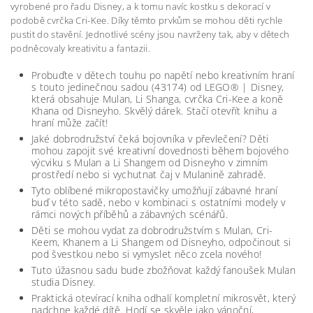
vyrobené pro řadu Disney, a k tomu navíc kostku s dekorací v
podobě cvrčka Cri-Kee. Díky těmto prvkům se mohou děti rychle
pustit do stavění. Jednotlivé scény jsou navrženy tak, aby v dětech
podněcovaly kreativitu a fantazii.
Probuďte v dětech touhu po napětí nebo kreativním hraní
s touto jedinečnou sadou (43174) od LEGO® | Disney,
která obsahuje Mulan, Li Shanga, cvrčka Cri-Kee a koně
Khana od Disneyho. Skvělý dárek. Stačí otevřít knihu a
hraní může začít!
Jaké dobrodružství čeká bojovníka v převlečení? Děti
mohou zapojit své kreativní dovednosti během bojového
výcviku s Mulan a Li Shangem od Disneyho v zimním
prostředí nebo si vychutnat čaj v Mulanině zahradě.
Tyto oblíbené mikropostavičky umožňují zábavné hraní
buď v této sadě, nebo v kombinaci s ostatními modely v
rámci nových příběhů a zábavných scénářů.
Děti se mohou vydat za dobrodružstvím s Mulan, Cri-
Keem, Khanem a Li Shangem od Disneyho, odpočinout si
pod švestkou nebo si vymyslet něco zcela nového!
Tuto úžasnou sadu bude zbožňovat každý fanoušek Mulan
studia Disney.
Praktická otevírací kniha odhalí kompletní mikrosvět, který
nadchne každé dítě. Hodí se skvěle jako vánoční,