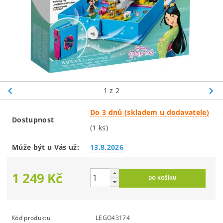
1
z 2
Do 3 dnů (skladem u dodavatele)
Dostupnost
(1 ks)
Může být u Vás už:
13.8.2026
1 249 Kč
Kód produktu
LEGO43174