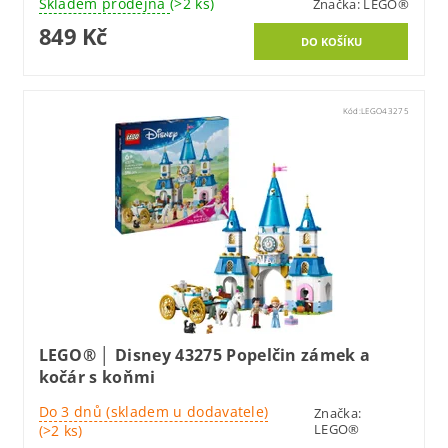
Skladem prodejna
(>2 ks)
Značka:
LEGO®
849 Kč
Kód:
LEGO43275
LEGO® │ Disney 43275 Popelčin zámek a
kočár s koňmi
Do 3 dnů (skladem u dodavatele)
Značka:
LEGO®
(>2 ks)