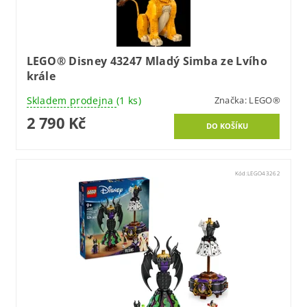
LEGO® Disney 43247 Mladý Simba ze Lvího
krále
Skladem prodejna
(1 ks)
Značka:
LEGO®
2 790 Kč
Kód:
LEGO43262