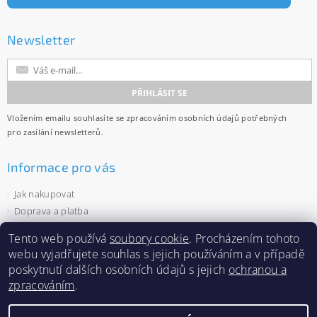
Newsletter
Vložením emailu souhlasíte se
zpracováním osobních údajů
potřebných
pro zasílání newsletterů.
Informace pro vás
Jak nakupovat
Doprava a platba
Obchodní podmínky
Tento web používá
soubory cookie
. Procházením tohoto
Ochrana osobních údajů
webu vyjadřujete souhlas s jejich používáním a v případě
Velkoobchod
poskytnutí dalších osobních údajů s jejich
ochranou a
Zásady používání souborů cookies
zpracováním
.