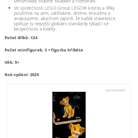
umožňovaly snadné skládání a rozebírání.
Ve společnosti LEGO Group LEGO® kostky a dílky
pouštíme na zem, zahříváme, drtíme, kroutíme a
analyzujeme, abychom zajistili, že každá stavebnice
splňuje ty nejvyšší globální standardy týkající se
bezpečnosti a kvality.
Počet dílků: 124
Počet minifigurek: 3 + figurka hříběte
Věk: 5+
Rok vydání: 2020
Kód:
LEGO43247