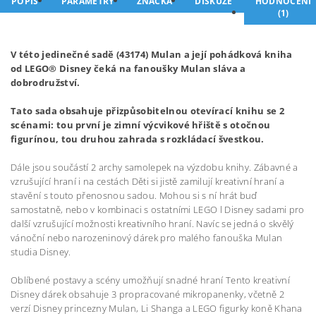
POPIS
PARAMETRY
ZNAČKA
DISKUZE
HODNOCENÍ
(1)
V této jedinečné sadě (43174) Mulan a její pohádková kniha
od LEGO® Disney čeká na fanoušky Mulan sláva a
dobrodružství.
Tato sada obsahuje přizpůsobitelnou otevírací knihu se 2
scénami: tou první je zimní výcvikové hřiště s otočnou
figurínou, tou druhou zahrada s rozkládací švestkou.
Dále jsou součástí 2 archy samolepek na výzdobu knihy. Zábavné a
vzrušující hraní i na cestách Děti si jistě zamilují kreativní hraní a
stavění s touto přenosnou sadou. Mohou si s ní hrát buď
samostatně, nebo v kombinaci s ostatními LEGO l Disney sadami pro
další vzrušující možnosti kreativního hraní. Navíc se jedná o skvělý
vánoční nebo narozeninový dárek pro malého fanouška Mulan
studia Disney.
Oblíbené postavy a scény umožňují snadné hraní Tento kreativní
Disney dárek obsahuje 3 propracované mikropanenky, včetně 2
verzí Disney princezny Mulan, Li Shanga a LEGO figurky koně Khana