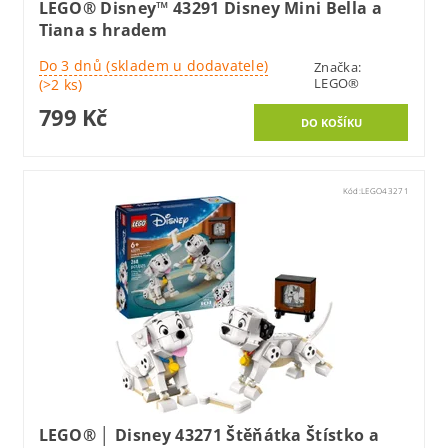
LEGO® Disney™ 43291 Disney Mini Bella a
Tiana s hradem
Do 3 dnů (skladem u dodavatele)
Značka:
LEGO®
(>2 ks)
799 Kč
Kód:
LEGO43271
LEGO® │ Disney 43271 Štěňátka Štístko a