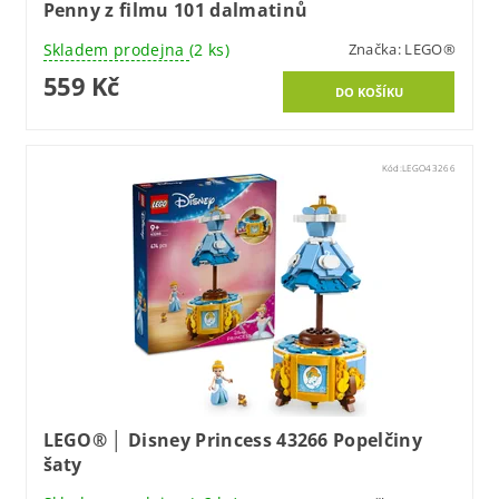
Penny z filmu 101 dalmatinů
Skladem prodejna
(2 ks)
Značka:
LEGO®
559 Kč
Kód:
LEGO43266
LEGO® │ Disney Princess 43266 Popelčiny
šaty