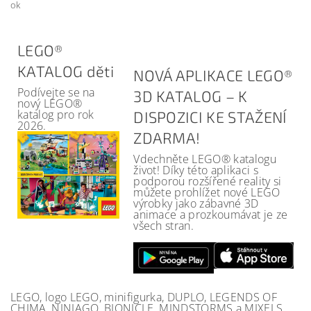
ok
LEGO®
KATALOG děti
NOVÁ APLIKACE LEGO®
Podívejte se na
3D KATALOG – K
nový LEGO®
katalog pro rok
DISPOZICI KE STAŽENÍ
2026.
ZDARMA!
Vdechněte LEGO® katalogu
život! Díky této aplikaci s
podporou rozšířené reality si
můžete prohlížet nové LEGO
výrobky jako zábavné 3D
animace a prozkoumávat je ze
všech stran.
LEGO, logo LEGO, minifigurka, DUPLO, LEGENDS OF
CHIMA, NINJAGO, BIONICLE, MINDSTORMS a MIXELS