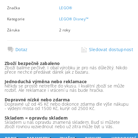
Značka
LEGO®
Kategorie
LEGO® Disney™
Záruka
2 roky
Dotaz
Sledovat dostupnost
Zboží bezpečně zabaleno
Zboží balíme pečlivě. I obal výrobku je pro nás důležitý. Nikdo
přece nechce předávat dárek jak z bazaru.
Jednoduchá výměna nebo reklamace
Někdy se prostě netrefíte do vkusu. I kvalitní zboží se může
rozbít. Ale reklamace i vrácení u nás bude hračka.
Dopravné nízké nebo zdarma
Dopravné už od 45 Kč nebo dokonce zdarma dle výše nákupu
- výdejní místa od 1500 Kč, kurýr od 2500 Kč.
Skladem = opravdu skladem
Skladem u nás opravdu znamená skladem. Buď si můžete
zboží rovnou vyzvednout nebo už zítra může být u Vás.