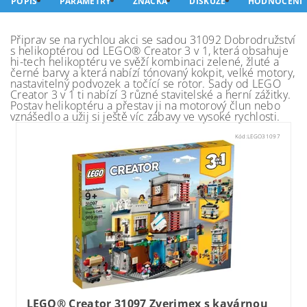
POPIS
PARAMETRY
ZNAČKA
DISKUZE
HODNOCENÍ
Připrav se na rychlou akci se sadou 31092 Dobrodružství
s helikoptérou od LEGO® Creator 3 v 1, která obsahuje
hi-tech helikoptéru ve svěží kombinaci zelené, žluté a
černé barvy a která nabízí tónovaný kokpit, velké motory,
nastavitelný podvozek a točící se rotor. Sady od LEGO
Creator 3 v 1 ti nabízí 3 různé stavitelské a herní zážitky.
Postav helikoptéru a přestav ji na motorový člun nebo
vznášedlo a užij si ještě víc zábavy ve vysoké rychlosti.
Kód:
LEGO31097
LEGO® Creator 31097 Zverimex s kavárnou