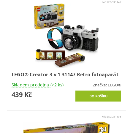
Kód:
LEGO31147
LEGO® Creator 3 v 1 31147 Retro fotoaparát
Skladem prodejna
(>2 ks)
Značka:
LEGO®
439 Kč
Kód:
LEGO31108