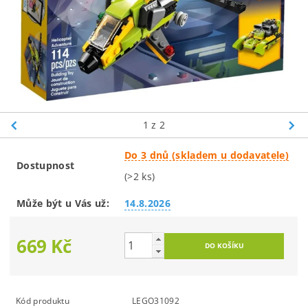
1
z 2
Do 3 dnů (skladem u dodavatele)
Dostupnost
(>2 ks)
Může být u Vás už:
14.8.2026
669 Kč
Kód produktu
LEGO31092