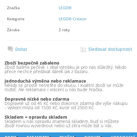
Značka
LEGO®
Kategorie
LEGO® Creator
Záruka
2 roky
Dotaz
Sledovat dostupnost
Zboží bezpečně zabaleno
Zboží balíme pečlivě. I obal výrobku je pro nás důležitý. Nikdo
přece nechce předávat dárek jak z bazaru.
Jednoduchá výměna nebo reklamace
Někdy se prostě netrefíte do vkusu. I kvalitní zboží se může
rozbít. Ale reklamace i vrácení u nás bude hračka.
Dopravné nízké nebo zdarma
Dopravné už od 45 Kč nebo dokonce zdarma dle výše nákupu
- výdejní místa od 1500 Kč, kurýr od 2500 Kč.
Skladem = opravdu skladem
Skladem u nás opravdu znamená skladem. Buď si můžete
zboží rovnou vyzvednout nebo už zítra může být u Vás.