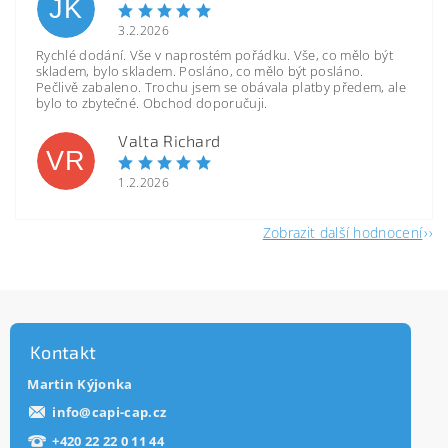
JK
3.2.2026
Rychlé dodání. Vše v naprostém pořádku. Vše, co mělo být
skladem, bylo skladem. Posláno, co mělo být posláno.
Pečlivě zabaleno. Trochu jsem se obávala platby předem, ale
bylo to zbytečné. Obchod doporučuji.
Valta Richard
VR
1.2.2026
Zobrazit další hodnocení
Kontakt
Martin Kýjonka
info
@
capi-cap.cz
+420 22 22 0 11 44