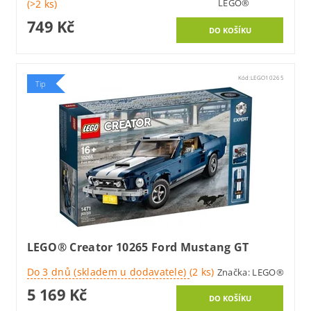
LEGO®
(>2 ks)
749 Kč
Kód:
LEGO10265
Tip
LEGO® Creator 10265 Ford Mustang GT
Do 3 dnů (skladem u dodavatele)
(2 ks)
Značka:
LEGO®
5 169 Kč