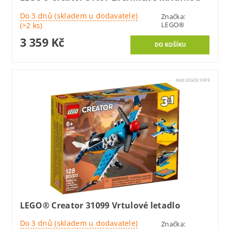
Do 3 dnů (skladem u dodavatele)
Značka:
LEGO®
(>2 ks)
3 359 Kč
Kód:
LEGO31099
LEGO® Creator 31099 Vrtulové letadlo
Do 3 dnů (skladem u dodavatele)
Značka: