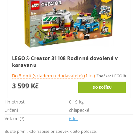
LEGO® Creator 31108 Rodinná dovolená v
karavanu
Do 3 dnů (skladem u dodavatele)
(1 ks)
Značka:
LEGO®
3 599 Kč
Hmotnost
0.19 kg
Určení
chlapecké
Věk od (?)
6 let
Buďte první, kdo napíše příspěvek k této položce.