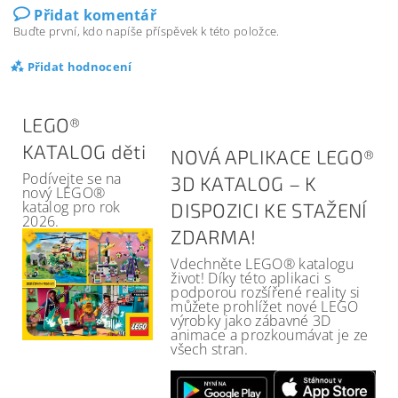
Přidat komentář
Buďte první, kdo napíše příspěvek k této položce.
Přidat hodnocení
LEGO®
KATALOG děti
NOVÁ APLIKACE LEGO®
Podívejte se na
3D KATALOG – K
nový LEGO®
katalog pro rok
DISPOZICI KE STAŽENÍ
2026.
ZDARMA!
Vdechněte LEGO® katalogu
život! Díky této aplikaci s
podporou rozšířené reality si
můžete prohlížet nové LEGO
výrobky jako zábavné 3D
animace a prozkoumávat je ze
všech stran.