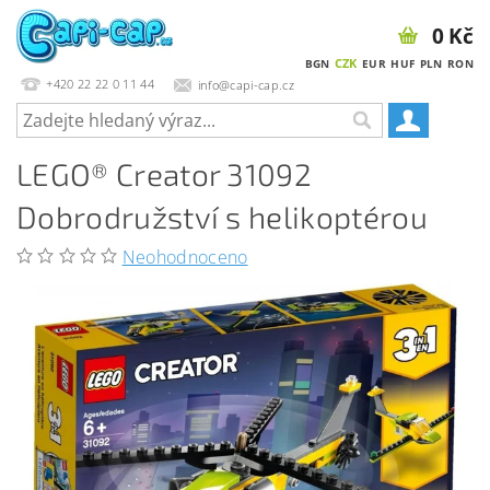
0 Kč
CZK
BGN
EUR
HUF
PLN
RON
+420 22 22 0 11 44
info@capi-cap.cz
LEGO® Creator 31092
Dobrodružství s helikoptérou
Neohodnoceno