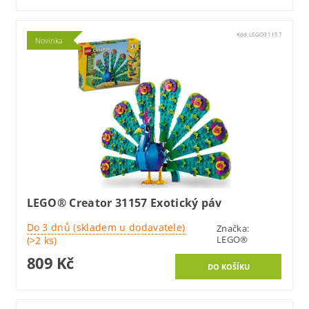
Kód:
LEGO31157
Novinka
LEGO® Creator 31157 Exotický páv
Do 3 dnů (skladem u dodavatele)
Značka:
LEGO®
(>2 ks)
809 Kč