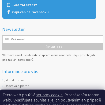
+420 774 887 327
Capi-cap na Facebooku
Newsletter
Vložením emailu souhlasíte se
zpracováním osobních údajů
potřebných
pro zasílání newsletterů.
Informace pro vás
Jak nakupovat
Doprava a platba
Obchodní podmínky
Tento web používá
soubory cookie
. Procházením tohoto
Ochrana osobních údajů
webu vyjadřujete souhlas s jejich používáním a v případě
Velkoobchod