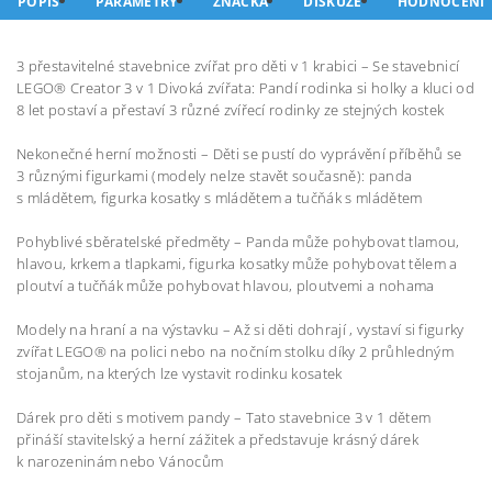
POPIS
PARAMETRY
ZNAČKA
DISKUZE
HODNOCENÍ
3 přestavitelné stavebnice zvířat pro děti v 1 krabici – Se stavebnicí
LEGO® Creator 3 v 1 Divoká zvířata: Pandí rodinka si holky a kluci od
8 let postaví a přestaví 3 různé zvířecí rodinky ze stejných kostek
Nekonečné herní možnosti – Děti se pustí do vyprávění příběhů se
3 různými figurkami (modely nelze stavět současně): panda
s mládětem, figurka kosatky s mládětem a tučňák s mládětem
Pohyblivé sběratelské předměty – Panda může pohybovat tlamou,
hlavou, krkem a tlapkami, figurka kosatky může pohybovat tělem a
ploutví a tučňák může pohybovat hlavou, ploutvemi a nohama
Modely na hraní a na výstavku – Až si děti dohrají , vystaví si figurky
zvířat LEGO® na polici nebo na nočním stolku díky 2 průhledným
stojanům, na kterých lze vystavit rodinku kosatek
Dárek pro děti s motivem pandy – Tato stavebnice 3 v 1 dětem
přináší stavitelský a herní zážitek a představuje krásný dárek
k narozeninám nebo Vánocům