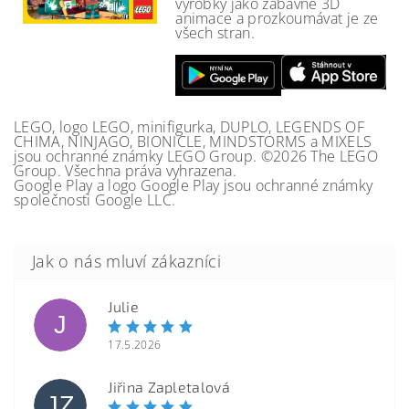
výrobky jako zábavné 3D
animace a prozkoumávat je ze
všech stran.
LEGO, logo LEGO, minifigurka, DUPLO, LEGENDS OF
CHIMA, NINJAGO, BIONICLE, MINDSTORMS a MIXELS
jsou ochranné známky LEGO Group. ©2026 The LEGO
Group. Všechna práva vyhrazena.
Google Play a logo Google Play jsou ochranné známky
společnosti Google LLC.
Julie
J
17.5.2026
Jiřina Zapletalová
JZ