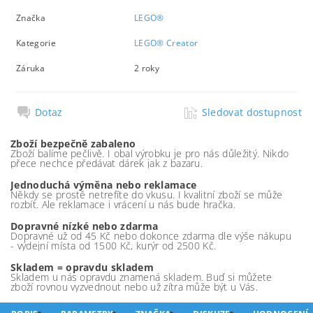
Značka
LEGO®
Kategorie
LEGO® Creator
Záruka
2 roky
Dotaz
Sledovat dostupnost
Zboží bezpečně zabaleno
Zboží balíme pečlivě. I obal výrobku je pro nás důležitý. Nikdo
přece nechce předávat dárek jak z bazaru.
Jednoduchá výměna nebo reklamace
Někdy se prostě netrefíte do vkusu. I kvalitní zboží se může
rozbít. Ale reklamace i vrácení u nás bude hračka.
Dopravné nízké nebo zdarma
Dopravné už od 45 Kč nebo dokonce zdarma dle výše nákupu
- výdejní místa od 1500 Kč, kurýr od 2500 Kč.
Skladem = opravdu skladem
Skladem u nás opravdu znamená skladem. Buď si můžete
zboží rovnou vyzvednout nebo už zítra může být u Vás.