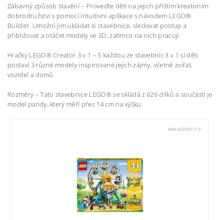
Zábavný způsob stavění – Proveďte děti na jejich příštím kreativním
dobrodružství s pomocí intuitivní aplikace s návodem LEGO®
Builder. Umožní jim ukládat si stavebnice, sledovat postup a
přibližovat a otáčet modely ve 3D, zatímco na nich pracují
Hračky LEGO® Creator 3 v 1 – S každou ze stavebnic 3 v 1 si děti
postaví 3 různé modely inspirované jejich zájmy, včetně zvířat,
vozidel a domů
Rozměry – Tato stavebnice LEGO® se skládá z 626 dílků a součástí je
model pandy, který měří přes 14 cm na výšku.
Kód:
LEGO31119