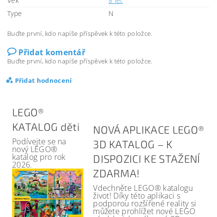
Věk
8 let
Type
N
Buďte první, kdo napíše příspěvek k této položce.
Přidat komentář
Buďte první, kdo napíše příspěvek k této položce.
Přidat hodnocení
LEGO®
KATALOG děti
NOVÁ APLIKACE LEGO®
Podívejte se na
3D KATALOG – K
nový LEGO®
katalog pro rok
DISPOZICI KE STAŽENÍ
2026.
ZDARMA!
Vdechněte LEGO® katalogu
život! Díky této aplikaci s
podporou rozšířené reality si
můžete prohlížet nové LEGO