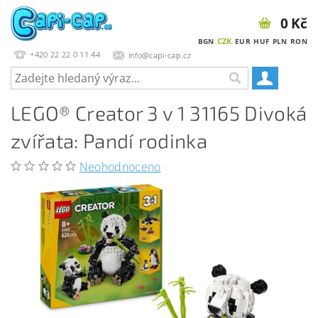
0 Kč
CZK
BGN
EUR
HUF
PLN
RON
+420 22 22 0 11 44
info@capi-cap.cz
LEGO® Creator 3 v 1 31165 Divoká
zvířata: Pandí rodinka
Neohodnoceno