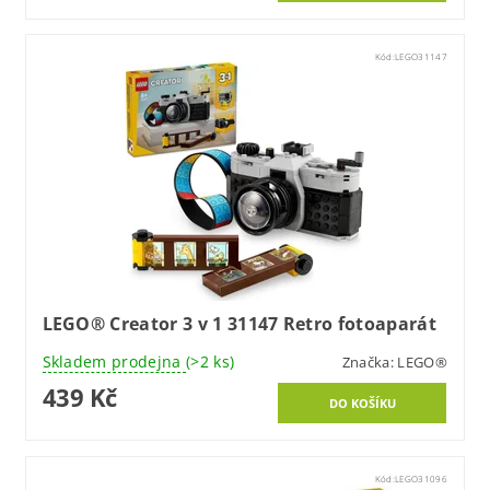
Kód:
LEGO31147
LEGO® Creator 3 v 1 31147 Retro fotoaparát
Skladem prodejna
(>2 ks)
Značka:
LEGO®
439 Kč
Kód:
LEGO31096