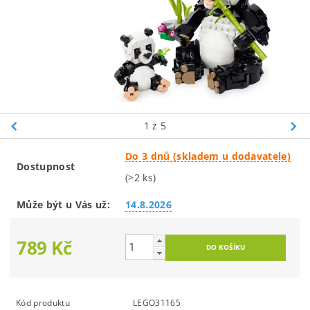
1
z 5
Do 3 dnů (skladem u dodavatele)
Dostupnost
(>2 ks)
Může být u Vás už:
14.8.2026
789 Kč
Kód produktu
LEGO31165