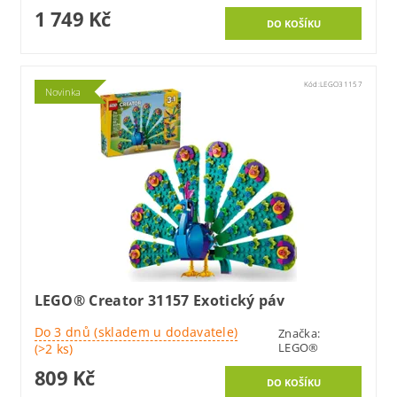
1 749 Kč
Kód:
LEGO31157
Novinka
LEGO® Creator 31157 Exotický páv
Do 3 dnů (skladem u dodavatele)
Značka:
LEGO®
(>2 ks)
809 Kč