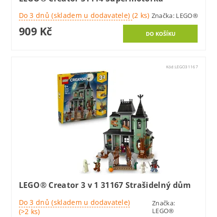
Do 3 dnů (skladem u dodavatele)
(2 ks)
Značka:
LEGO®
909 Kč
Kód:
LEGO31167
LEGO® Creator 3 v 1 31167 Strašidelný dům
Do 3 dnů (skladem u dodavatele)
Značka:
LEGO®
(>2 ks)