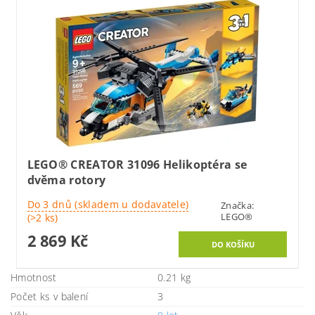
LEGO® CREATOR 31096 Helikoptéra se
dvěma rotory
Do 3 dnů (skladem u dodavatele)
Značka:
LEGO®
(>2 ks)
2 869 Kč
Hmotnost
0.21 kg
Počet ks v balení
3