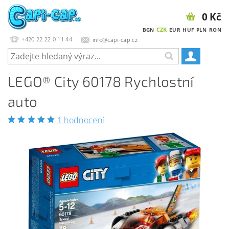
0 Kč
CZK
BGN
EUR
HUF
PLN
RON
+420 22 22 0 11 44
info@capi-cap.cz
LEGO® City 60178 Rychlostní
auto
1 hodnocení