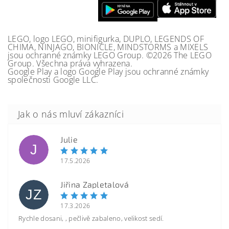
LEGO, logo LEGO, minifigurka, DUPLO, LEGENDS OF
CHIMA, NINJAGO, BIONICLE, MINDSTORMS a MIXELS
jsou ochranné známky LEGO Group. ©2026 The LEGO
Group. Všechna práva vyhrazena.
Google Play a logo Google Play jsou ochranné známky
společnosti Google LLC.
Julie
J
17.5.2026
Jiřina Zapletalová
JZ
17.3.2026
Rychle dosani, , pečlivě zabaleno, velikost sedí.