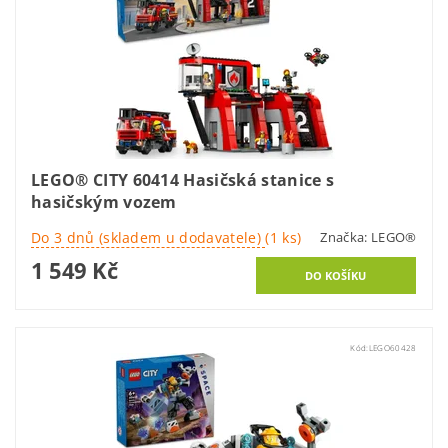
LEGO® CITY 60414 Hasičská stanice s
hasičským vozem
Do 3 dnů (skladem u dodavatele)
(1 ks)
Značka:
LEGO®
1 549 Kč
Kód:
LEGO60428