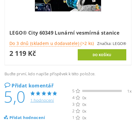
LEGO® City 60349 Lunární vesmírná stanice
Do 3 dnů (skladem u dodavatele)
(>2 ks)
Značka:
LEGO®
2 119 Kč
Buďte první, kdo napíše příspěvek k této položce.
Přidat komentář
5,0
5
1x
4
0x
1 hodnocení
3
0x
2
0x
Přidat hodnocení
1
0x