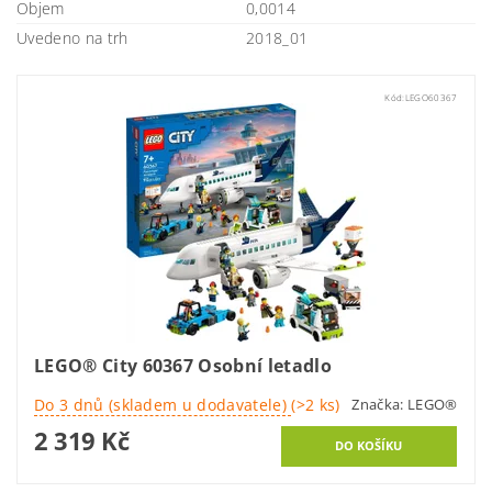
Objem
0,0014
Uvedeno na trh
2018_01
Kód:
LEGO60367
LEGO® City 60367 Osobní letadlo
Do 3 dnů (skladem u dodavatele)
(>2 ks)
Značka:
LEGO®
2 319 Kč