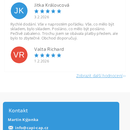
Jitka Královcová
JK
3.2.2026
Rychlé dodání. Vše v naprostém pořádku. Vše, co mělo být
skladem, bylo skladem. Posláno, co mělo být posláno.
Pečlivě zabaleno. Trochu jsem se obávala platby předem, ale
bylo to zbytečné. Obchod doporučuji.
Valta Richard
VR
1.2.2026
Zobrazit další hodnocení
Kontakt
Martin Kýjonka
info
@
capi-cap.cz