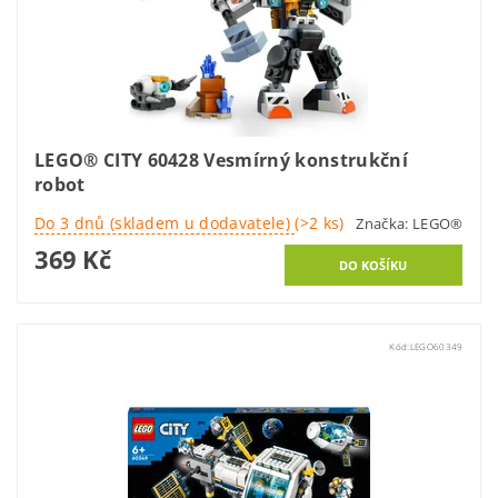
LEGO® CITY 60428 Vesmírný konstrukční
robot
Do 3 dnů (skladem u dodavatele)
(>2 ks)
Značka:
LEGO®
369 Kč
Kód:
LEGO60349