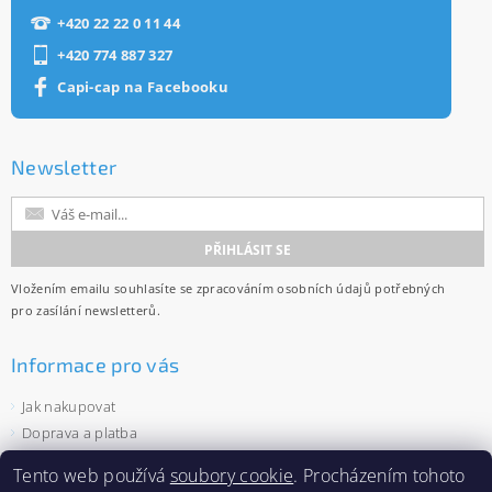
+420 22 22 0 11 44
+420 774 887 327
Capi-cap na Facebooku
Newsletter
Vložením emailu souhlasíte se
zpracováním osobních údajů
potřebných
pro zasílání newsletterů.
Informace pro vás
Jak nakupovat
Doprava a platba
Obchodní podmínky
Tento web používá
soubory cookie
. Procházením tohoto
Ochrana osobních údajů