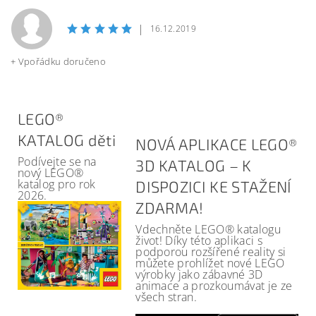
|
16.12.2019
+ Vpořádku doručeno
LEGO®
KATALOG děti
NOVÁ APLIKACE LEGO®
Podívejte se na
3D KATALOG – K
nový LEGO®
katalog pro rok
DISPOZICI KE STAŽENÍ
2026.
ZDARMA!
Vdechněte LEGO® katalogu
život! Díky této aplikaci s
podporou rozšířené reality si
můžete prohlížet nové LEGO
výrobky jako zábavné 3D
animace a prozkoumávat je ze
všech stran.