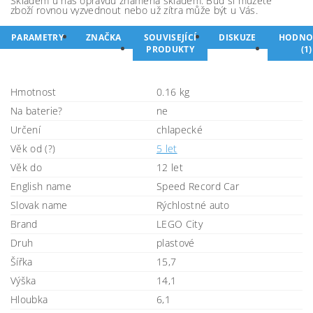
Skladem u nás opravdu znamená skladem. Buď si můžete
zboží rovnou vyzvednout nebo už zítra může být u Vás.
PARAMETRY
ZNAČKA
SOUVISEJÍCÍ
DISKUZE
HODNO
PRODUKTY
(1)
Hmotnost
0.16 kg
Na baterie?
ne
Určení
chlapecké
Věk od (?)
5 let
Věk do
12 let
English name
Speed Record Car
Slovak name
Rýchlostné auto
Brand
LEGO City
Druh
plastové
Šířka
15,7
Výška
14,1
Hloubka
6,1