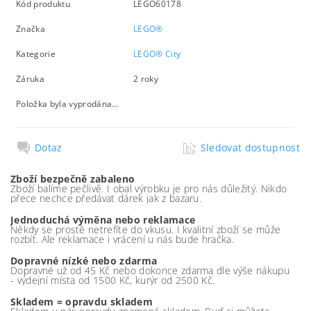
Kód produktu
LEGO60178
Značka
LEGO®
Kategorie
LEGO® City
Záruka
2 roky
Položka byla vyprodána...
Dotaz
Sledovat dostupnost
Zboží bezpečně zabaleno
Zboží balíme pečlivě. I obal výrobku je pro nás důležitý. Nikdo
přece nechce předávat dárek jak z bazaru.
Jednoduchá výměna nebo reklamace
Někdy se prostě netrefíte do vkusu. I kvalitní zboží se může
rozbít. Ale reklamace i vrácení u nás bude hračka.
Dopravné nízké nebo zdarma
Dopravné už od 45 Kč nebo dokonce zdarma dle výše nákupu
- výdejní místa od 1500 Kč, kurýr od 2500 Kč.
Skladem = opravdu skladem