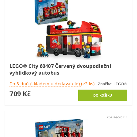
LEGO® City 60407 Červený dvoupodlažní
vyhlídkový autobus
Do 3 dnů (skladem u dodavatele)
(>2 ks)
Značka:
LEGO®
709 Kč
Kód:
LEGO60414