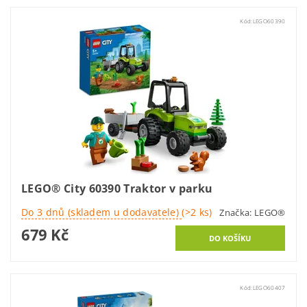
Kód:
LEGO60390
LEGO® City 60390 Traktor v parku
Do 3 dnů (skladem u dodavatele)
(>2 ks)
Značka:
LEGO®
679 Kč
Kód:
LEGO60407