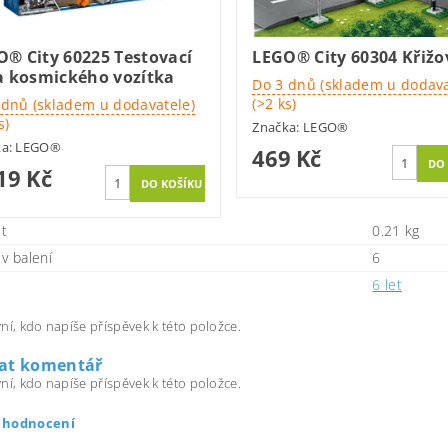
® City 60225 Testovací
LEGO® City 60304 Křižo
a kosmického vozítka
Do 3 dnů (skladem u dodava
(>2 ks)
 dnů (skladem u dodavatele)
s)
Značka:
LEGO®
ka:
LEGO®
469 Kč
19 Kč
t
0.21 kg
v balení
6
6 let
ní, kdo napíše příspěvek k této položce.
dat komentář
ní, kdo napíše příspěvek k této položce.
t hodnocení