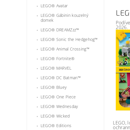
LEGO® Avatar
LEG
LEGO® Gábinin kouzelný
domek
Podíve
2026.
LEGO® DREAMZzz™
LEGO® Sonic the Hedgehog™
LEGO® Animal Crossing™
LEGO® Fortnite®
LEGO® MARVEL
LEGO® DC Batman™
LEGO® Bluey
LEGO® One Piece
LEGO® Wednesday
LEGO® Wicked
LEGO, l
LEGO® Editions
ochrann