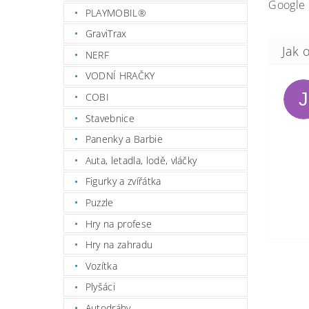
Google 
PLAYMOBIL®
GraviTrax
NERF
VODNÍ HRAČKY
J
COBI
Stavebnice
Panenky a Barbie
Auta, letadla, lodě, vláčky
Figurky a zvířátka
Puzzle
Hry na profese
Hry na zahradu
Vozítka
Plyšáci
Autodráhy