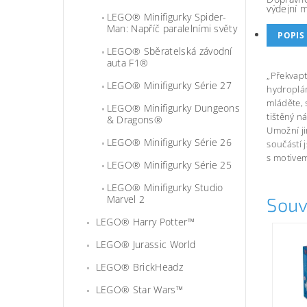
výdejní 
LEGO® Minifigurky Spider-
Man: Napříč paralelními světy
POPIS
LEGO® Sběratelská závodní
auta F1®
„Překvapt
LEGO® Minifigurky Série 27
hydroplán
mláděte, 
LEGO® Minifigurky Dungeons
tištěný n
& Dragons®
Umožní ji
LEGO® Minifigurky Série 26
součástí 
s motivem
LEGO® Minifigurky Série 25
LEGO® Minifigurky Studio
Marvel 2
Souv
LEGO® Harry Potter™
LEGO® Jurassic World
LEGO® BrickHeadz
LEGO® Star Wars™