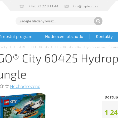
+420 22 22 0 11 44
info@capi-cap.cz
ěrnostní program
Hodnocení obchodu
Kontakty
račky
LEGO®
LEGO® City
LEGO® City 60425 Hydroplán na průzku
GO® City 60425 Hydro
ungle
Neohodnoceno
Dostup
1 24