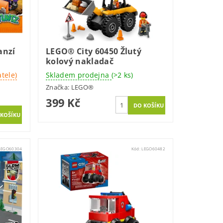
anzí
LEGO® City 60450 Žlutý
kolový nakladač
tele)
Skladem prodejna
(>2 ks)
Značka:
LEGO®
399 Kč
LEGO60304
Kód:
LEGO60482