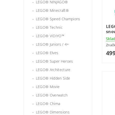
LEGO® NINJAGO®
LEGO® Minecraft®
LEGO® Speed Champions
LEG
LEGO® Technic
sno
LEGO® VIDIYO™
Skla
LEGO® Juniors / 4+
Znač
499
LEGO® Elves
LEGO® Super Heroes
LEGO® Architecture
LEGO® Hidden Side
LEGO® Movie
LEGO® Overwatch
LEGO® Chima
LEGO® Dimensions