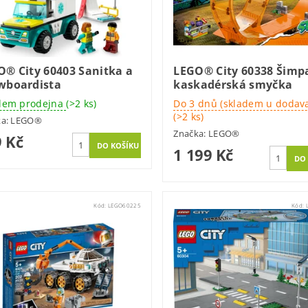
O® City 60403 Sanitka a
LEGO® City 60338 Šimp
wboardista
kaskadérská smyčka
dem prodejna
(>2 ks)
Do 3 dnů (skladem u dodava
(>2 ks)
ka:
LEGO®
Značka:
LEGO®
 Kč
1 199 Kč
Kód:
LEGO60225
Kód: