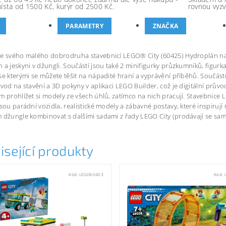
místa od 1500 Kč, kurýr od 2500 Kč.
rovnou vyzv
PARAMETRY
ZNAČKA
e svého malého dobrodruha stavebnicí LEGO® City (60425) Hydroplán na 
 a jeskyni v džungli. Součástí jsou také 2 minifigurky průzkumníků, figurk
se kterými se můžete těšit na nápadité hraní a vyprávění příběhů. Součá
ávod na stavění a 3D pokyny v aplikaci LEGO Builder, což je digitální průvod
m prohlížet si modely ze všech úhlů, zatímco na nich pracují. Stavebnice LE
jsou parádní vozidla, realistické modely a zábavné postavy, které inspiruj
 džungle kombinovat s dalšími sadami z řady LEGO City (prodávají se samos
isející produkty
Kód:
LEGO60403
Kód: