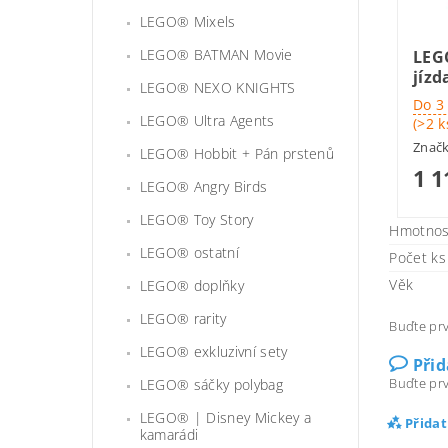
LEGO® Mixels
LEGO® BATMAN Movie
LEGO
jízd
LEGO® NEXO KNIGHTS
Do 3
LEGO® Ultra Agents
(>2 k
Znač
LEGO® Hobbit + Pán prstenů
1 1
LEGO® Angry Birds
LEGO® Toy Story
Hmotnos
LEGO® ostatní
Počet ks 
Věk
LEGO® doplňky
LEGO® rarity
Buďte prv
LEGO® exkluzivní sety
Při
Buďte prv
LEGO® sáčky polybag
LEGO® | Disney Mickey a
Přida
kamarádi