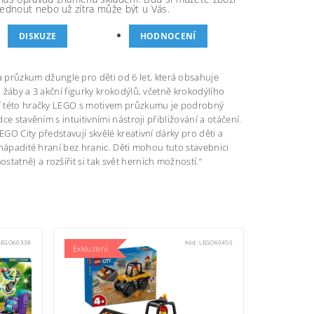
ednout nebo už zítra může být u Vás.
DISKUZE
HODNOCENÍ
průzkum džungle pro děti od 6 let, která obsahuje
a žáby a 3 akční figurky krokodýlů, včetně krokodýlího
stí této hračky LEGO s motivem průzkumu je podrobný
ce stavěním s intuitivními nástroji přibližování a otáčení.
GO City představují skvělé kreativní dárky pro děti a
í nápadité hraní bez hranic. Děti mohou tuto stavebnici
tatně) a rozšířit si tak svět herních možností.“
LEGO60338
Kód:
LEGO60450
Exkluzivní