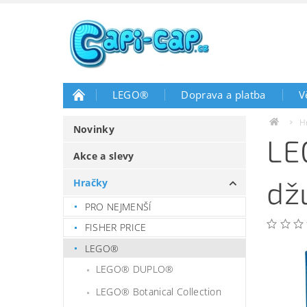
LEGO®
Doprava a platba
V
H
Novinky
LE
Akce a slevy
dž
Hračky
PRO NEJMENŠÍ
FISHER PRICE
LEGO®
LEGO® DUPLO®
LEGO® Botanical Collection