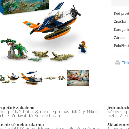
Kód prod
Značka
Kategori
Záruka
Položka 
Tis
ezpečně zabaleno
Jednoduch
íme pečlivě. I obal výrobku je pro nás důležitý. Nikdo
Někdy se pr
chce předávat dárek jak z bazaru.
rozbít. Ale
é nízké nebo zdarma
Skladem =
 už od 45 Kč nebo dokonce zdarma dle výše nákupu -
Skladem u 