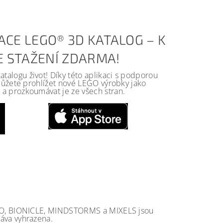
ACE LEGO® 3D KATALOG – K
KE STAŽENÍ ZDARMA!
alogu život! Díky této aplikaci s podporou
 můžete prohlížet nové LEGO výrobky jako
a prozkoumávat je ze všech stran.
GO, BIONICLE, MINDSTORMS a MIXELS jsou
va vyhrazena.