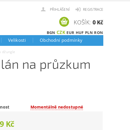
PŘIHLÁŠENÍ
REGISTRACE
KOŠÍK:
0 Kč
CZK
BGN
EUR
HUF
PLN
RON
Velikosti
Obchodní podmínky
m džungle
plán na průzkum
nost
Momentálně nedostupné
9 Kč