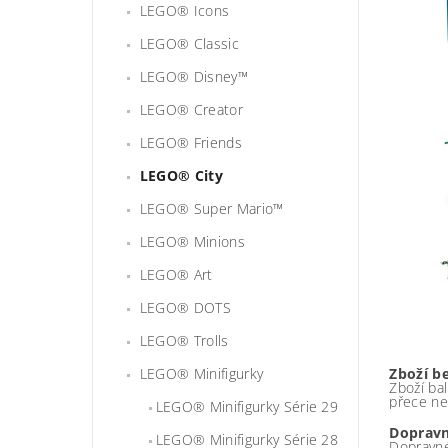
LEGO® Icons
LEGO® Classic
LEGO® Disney™
LEGO® Creator
LEGO® Friends
LEGO® City
LEGO® Super Mario™
LEGO® Minions
LEGO® Art
LEGO® DOTS
LEGO® Trolls
LEGO® Minifigurky
Zboží b
Zboží bal
přece ne
LEGO® Minifigurky Série 29
Dopravn
LEGO® Minifigurky Série 28
Dopravné