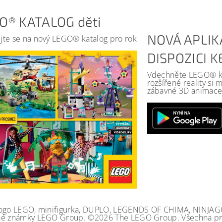
O® KATALOG děti
NOVÁ APLIK
jte se na nový LEGO® katalog pro rok
DISPOZICI 
Vdechněte LEGO® kat
rozšířené reality si
zábavné 3D animace 
ogo LEGO, minifigurka, DUPLO, LEGENDS OF CHIMA, NINJA
é známky LEGO Group. ©2026 The LEGO Group. Všechna prá