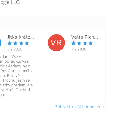
ogle LLC.
Jitka Královcová
Valta Richard
VR
3.2.2026
1.2.2026
odání. Vše v
m pořádku. Vše,
být skladem, bylo
 Posláno, co mělo
no. Pečlivě
. Trochu jsem se
platby předem, ale
zbytečné. Obchod
ji.
Zobrazit další hodnocení