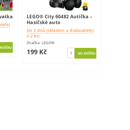
vatka
LEGO® City 60482 Autíčka –
Hasičské auto
tele)
Do 3 dnů (skladem u dodavatele)
(>2 ks)
Značka:
LEGO®
199 Kč