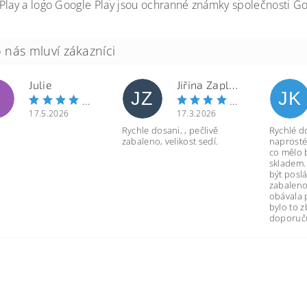
Play a logo Google Play jsou ochranné známky společnosti Go
Julie
Jiřina Zapletalová
JZ
JK
17.5.2026
17.3.2026
Rychle dosani, , pečlivě
Rychlé d
zabaleno, velikost sedí.
naprosté
co mělo 
skladem.
být poslá
zabaleno
obávala 
bylo to 
doporuču