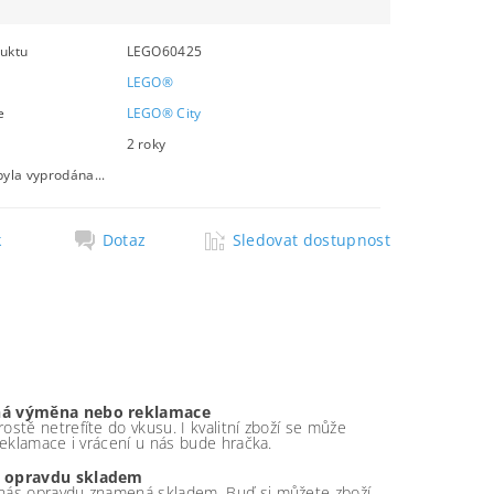
uktu
LEGO60425
LEGO®
e
LEGO® City
2 roky
byla vyprodána...
k
Dotaz
Sledovat dostupnost
á výměna nebo reklamace
ostě netrefíte do vkusu. I kvalitní zboží se může
 reklamace i vrácení u nás bude hračka.
 opravdu skladem
nás opravdu znamená skladem. Buď si můžete zboží