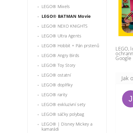
LEGO® Mixels
LEGO® BATMAN Movie
LEGO® NEXO KNIGHTS
LEGO® Ultra Agents
LEGO® Hobbit + Pán prstenů
LEGO, l
ochrann
LEGO® Angry Birds
Google 
LEGO® Toy Story
LEGO® ostatní
LEGO® doplňky
LEGO® rarity
J
LEGO® exkluzivní sety
LEGO® sáčky polybag
LEGO® | Disney Mickey a
kamarádi