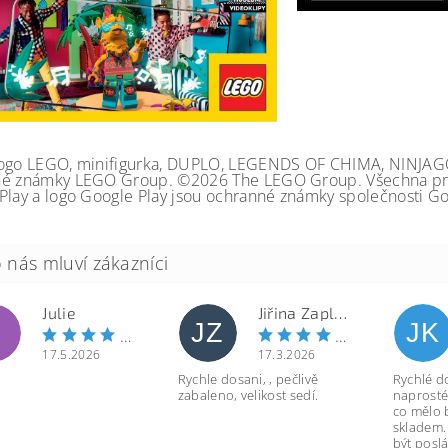
ogo LEGO, minifigurka, DUPLO, LEGENDS OF CHIMA, NINJA
é známky LEGO Group. ©2026 The LEGO Group. Všechna prá
Play a logo Google Play jsou ochranné známky společnosti Go
Julie
Jiřina Zapletalová
JZ
JK
17.5.2026
17.3.2026
Rychle dosani, , pečlivě
Rychlé d
zabaleno, velikost sedí.
naprosté
co mělo 
skladem.
být poslá