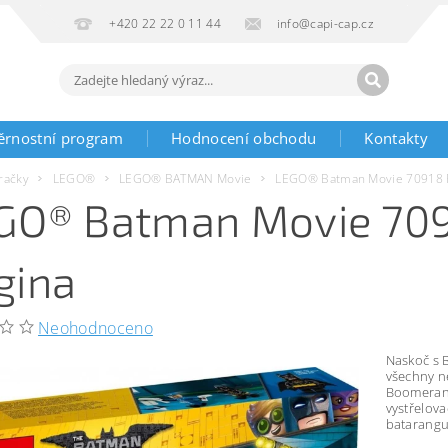
+420 22 22 0 11 44
info@capi-cap.cz
ěrnostní program
Hodnocení obchodu
Kontakty
račky
LEGO®
LEGO® BATMAN Movie
LEGO® Batman Movie 70918 P
GO® Batman Movie 709
gina
Neohodnoceno
Naskoč s 
všechny n
Boomerang
vystřelov
batarangu