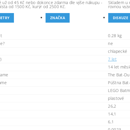
 už od 45 Kč nebo dokonce zdarma dle výše nákupu -
Skladem u 
místa od 1500 Kč, kurýr od 2500 Kč.
rovnou vyzv
ETRY
ZNAČKA
DISKUZE
t
0.28 kg
ie?
ne
chlapecké
)
7 let
14 let měsí
name
The Bat-Du
name
Púštna Bat
LEGO Batm
plastové
26,2
14,1
6,1
0,0023