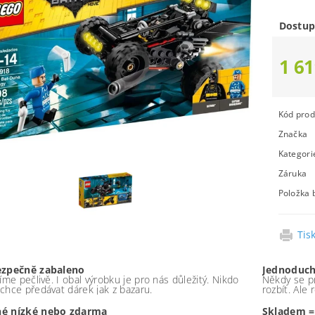
Dostup
1 61
Kód prod
Značka
Kategori
Záruka
Položka 
Tis
ezpečně zabaleno
Jednoduch
íme pečlivě. I obal výrobku je pro nás důležitý. Nikdo
Někdy se pr
chce předávat dárek jak z bazaru.
rozbít. Ale
é nízké nebo zdarma
Skladem =