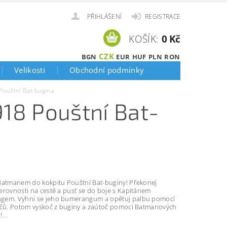
PŘIHLÁŠENÍ
REGISTRACE
KOŠÍK:
0 Kč
CZK
BGN
EUR
HUF
PLN
RON
Velikosti
Obchodní podmínky
ouštní Bat-bugina
18 Pouštní Bat-
Batmanem do kokpitu Pouštní Bat-buginy! Překonej
erovnosti na cestě a pusť se do boje s Kapitánem
em. Vyhni se jeho bumerangum a opětuj palbu pomocí
ačů. Potom vyskoč z buginy a zaútoč pomocí Batmanových
!
…