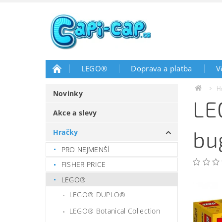
LEGO®
Doprava a platba
V
H
Novinky
LE
Akce a slevy
bu
Hračky
PRO NEJMENŠÍ
FISHER PRICE
LEGO®
LEGO® DUPLO®
LEGO® Botanical Collection