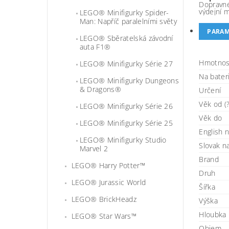
Dopravné
výdejní 
LEGO® Minifigurky Spider-
Man: Napříč paralelními světy
PARAM
LEGO® Sběratelská závodní
auta F1®
Hmotnos
LEGO® Minifigurky Série 27
Na bater
LEGO® Minifigurky Dungeons
& Dragons®
Určení
Věk od (?
LEGO® Minifigurky Série 26
Věk do
LEGO® Minifigurky Série 25
English 
LEGO® Minifigurky Studio
Slovak 
Marvel 2
Brand
LEGO® Harry Potter™
Druh
LEGO® Jurassic World
Šířka
LEGO® BrickHeadz
Výška
Hloubka
LEGO® Star Wars™
Objem