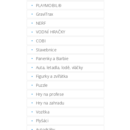
PLAYMOBIL®
GraviTrax
NERF
VODNÍ HRAČKY
COBI
Stavebnice
Panenky a Barbie
Auta, letadla, lodě, vláčky
Figurky a zvířátka
Puzzle
Hry na profese
Hry na zahradu
Vozítka
Plyšáci
Autodráhy