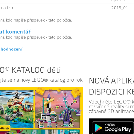
na trh
2018_01
ní, kdo napíše příspěvek k této položce.
dat komentář
ní, kdo napíše příspěvek k této položce.
t hodnocení
O® KATALOG děti
NOVÁ APLIK
jte se na nový LEGO® katalog pro rok
DISPOZICI 
Vdechněte LEGO® kat
rozšířené reality si
zábavné 3D animace 