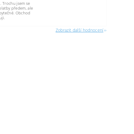
. Trochu jsem se
platby předem, ale
zbytečné. Obchod
ji.
Zobrazit další hodnocení