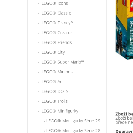
LEGO® Icons
LEGO® Classic
LEGO® Disney™
LEGO® Creator
LEGO® Friends
LEGO® City
LEGO® Super Mario™
LEGO® Minions
LEGO® Art
LEGO® DOTS
LEGO® Trolls
LEGO® Minifigurky
Zboží b
Zboží bal
LEGO® Minifigurky Série 29
přece ne
LEGO® Minifigurky Série 28
Dopravn