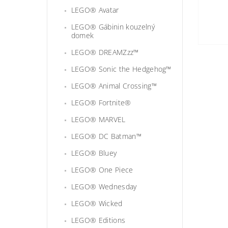
LEGO® Avatar
LEGO® Gábinin kouzelný
domek
LEGO® DREAMZzz™
LEGO® Sonic the Hedgehog™
LEGO® Animal Crossing™
LEGO® Fortnite®
LEGO® MARVEL
LEGO® DC Batman™
LEGO® Bluey
LEGO® One Piece
LEGO® Wednesday
LEGO® Wicked
LEGO® Editions