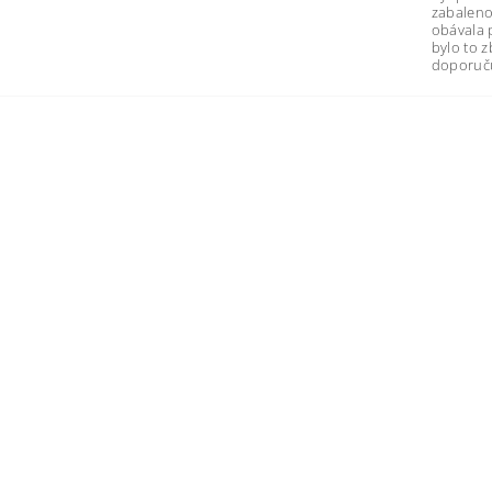
zabaleno
obávala 
bylo to 
doporuču