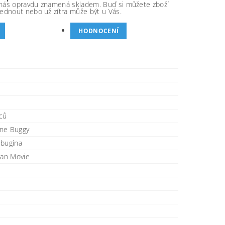
nás opravdu znamená skladem. Buď si můžete zboží
ednout nebo už zítra může být u Vás.
HODNOCENÍ
ců
ne Buggy
-bugina
an Movie