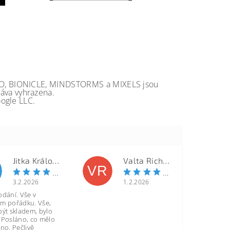
GO, BIONICLE, MINDSTORMS a MIXELS jsou
va vyhrazena.
ogle LLC.
Jitka Královcová
Valta Richard
VR
3.2.2026
1.2.2026
odání. Vše v
m pořádku. Vše,
být skladem, bylo
 Posláno, co mělo
no. Pečlivě