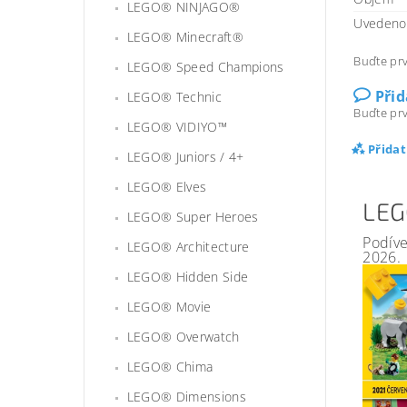
LEGO® NINJAGO®
Uvedeno 
LEGO® Minecraft®
Buďte prv
LEGO® Speed Champions
Při
LEGO® Technic
Buďte prv
LEGO® VIDIYO™
Přida
LEGO® Juniors / 4+
LEGO® Elves
LEG
LEGO® Super Heroes
Podíve
LEGO® Architecture
2026.
LEGO® Hidden Side
LEGO® Movie
LEGO® Overwatch
LEGO® Chima
LEGO® Dimensions