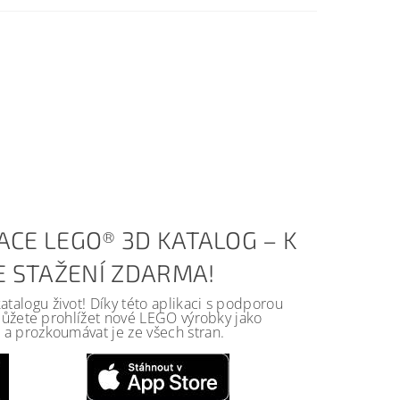
ACE LEGO® 3D KATALOG – K
KE STAŽENÍ ZDARMA!
alogu život! Díky této aplikaci s podporou
 můžete prohlížet nové LEGO výrobky jako
a prozkoumávat je ze všech stran.