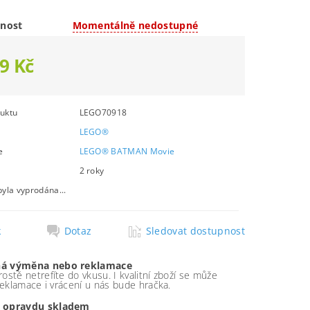
nost
Momentálně nedostupné
9 Kč
uktu
LEGO70918
LEGO®
e
LEGO® BATMAN Movie
2 roky
byla vyprodána...
k
Dotaz
Sledovat dostupnost
á výměna nebo reklamace
ostě netrefíte do vkusu. I kvalitní zboží se může
 reklamace i vrácení u nás bude hračka.
 opravdu skladem