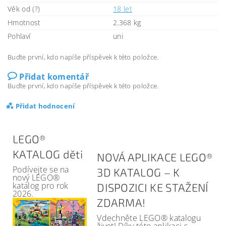
Věk od (?)
18 let
Hmotnost
2.368 kg
Pohlaví
uni
Buďte první, kdo napíše příspěvek k této položce.
Přidat komentář
Buďte první, kdo napíše příspěvek k této položce.
Přidat hodnocení
LEGO®
KATALOG děti
NOVÁ APLIKACE LEGO®
Podívejte se na
3D KATALOG – K
nový LEGO®
katalog pro rok
DISPOZICI KE STAŽENÍ
2026.
ZDARMA!
Vdechněte LEGO® katalogu