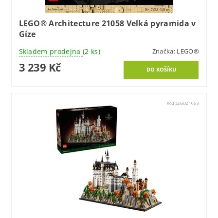
LEGO® Architecture 21058 Velká pyramida v
Gíze
Skladem prodejna
(2 ks)
Značka:
LEGO®
3 239 Kč
Kód:
LEGO21063