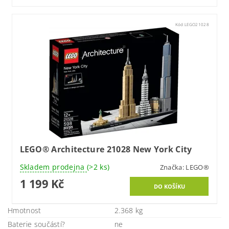
Kód:
LEGO21028
LEGO® Architecture 21028 New York City
Skladem prodejna
(>2 ks)
Značka:
LEGO®
1 199 Kč
Hmotnost
2.368 kg
Baterie součástí?
ne