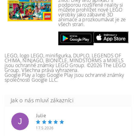
život! Díky této aplikaci s
podporou rozšířené reality si
můžete prohlížet nové LEGO
výrobky jako zábavné 3D
animace a prozkoumávat je ze
všech stran.
LEGO, logo LEGO, minifigurka, DUPLO, LEGENDS OF
CHIMA, NINJAGO, BIONICLE, MINDSTORMS a MIXELS
jsou ochranné známky LEGO Group. ©2026 The LEGO
Group. Všechna práva vyhrazena.
Google Play a logo Google Play jsou ochranné známky
společnosti Google LLC.
Julie
J
17.5.2026