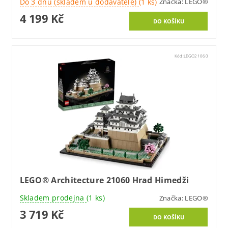
Do 3 dnů (skladem u dodavatele)
(1 ks)
Značka:
LEGO®
4 199 Kč
Kód:
LEGO21060
LEGO® Architecture 21060 Hrad Himedži
Skladem prodejna
(1 ks)
Značka:
LEGO®
3 719 Kč