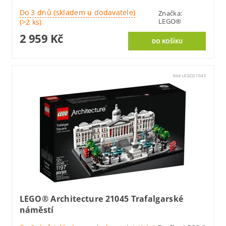
Do 3 dnů (skladem u dodavatele)
Značka:
LEGO®
(>2 ks)
2 959 Kč
Kód:
LEGO21045
LEGO® Architecture 21045 Trafalgarské
náměstí