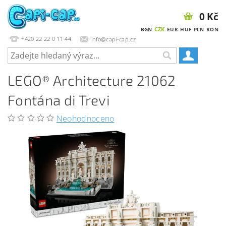
0 Kč
CZK
BGN
EUR
HUF
PLN
RON
+420 22 22 0 11 44
info@capi-cap.cz
LEGO® Architecture 21062
Fontána di Trevi
Neohodnoceno