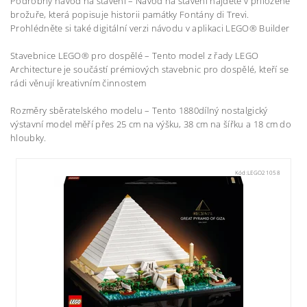
Podrobný návod na stavění – Návod na stavění najdete v přiložené
brožuře, která popisuje historii památky Fontány di Trevi.
Prohlédněte si také digitální verzi návodu v aplikaci LEGO® Builder
Stavebnice LEGO® pro dospělé – Tento model z řady LEGO
Architecture je součástí prémiových stavebnic pro dospělé, kteří se
rádi věnují kreativním činnostem
Rozměry sběratelského modelu – Tento 1880dílný nostalgický
výstavní model měří přes 25 cm na výšku, 38 cm na šířku a 18 cm do
hloubky.
Kód:
LEGO21058