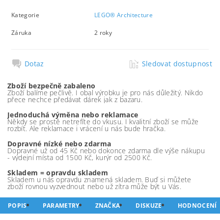
Kategorie
LEGO® Architecture
Záruka
2 roky
Dotaz
Sledovat dostupnost
Zboží bezpečně zabaleno
Zboží balíme pečlivě. I obal výrobku je pro nás důležitý. Nikdo
přece nechce předávat dárek jak z bazaru.
Jednoduchá výměna nebo reklamace
Někdy se prostě netrefíte do vkusu. I kvalitní zboží se může
rozbít. Ale reklamace i vrácení u nás bude hračka.
Dopravné nízké nebo zdarma
Dopravné už od 45 Kč nebo dokonce zdarma dle výše nákupu
- výdejní místa od 1500 Kč, kurýr od 2500 Kč.
Skladem = opravdu skladem
Skladem u nás opravdu znamená skladem. Buď si můžete
zboží rovnou vyzvednout nebo už zítra může být u Vás.
POPIS
PARAMETRY
ZNAČKA
DISKUZE
HODNOCENÍ