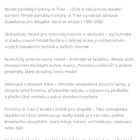
Model památky Fontány di Trevi – Užijte si celý proces stavění
barokní římské památky Fontány di Trevi v podobě dárkové
stavebnice pro dospělé, která se skládá z 1880 dílků
Sběratelský model pro milovníky historie a cestování – Vychutnejte
si stavbu slavné římské fontány v celé její kráse prostřednictvím
nových stavebních technik a dalších novinek
Autenticky propracovaný model – Kochejte se fasádou, detaily soch,
miniaturními mořskými koňmi, malou „Fontánou milenců“ a dalšími
předměty, které dotvářejí tento model
Dekorace s motivem Itálie – Umístěte sestavitelné pouliční lampy a
sloupky před fontánu, připevněte cedulku s názvem na podložku
v přední části modelu a pak si stavebnici vystavte
Fontána di Trevi z kostek LEGO® pro dospělé – Tato sběratelská
stavebnice LEGO představuje skvělý dárek pro vás nebo jiného
kreativního dospělého, který miluje historii, architekturu, cestování
nebo Itálii