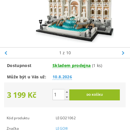
1
z 10
Dostupnost
Skladem prodejna
(1 ks)
Může být u Vás už:
10.8.2026
3 199 Kč
Kód produktu
LEGO21062
Značka
LEGO®