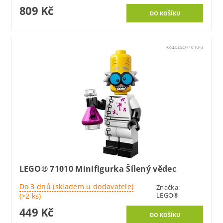
809 Kč
Kód:
LEGO71010-3
LEGO® 71010 Minifigurka Šílený vědec
Do 3 dnů (skladem u dodavatele)
Značka:
LEGO®
(>2 ks)
449 Kč