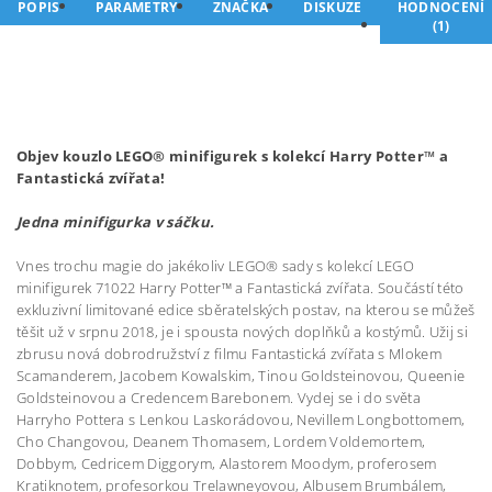
POPIS
PARAMETRY
ZNAČKA
DISKUZE
HODNOCENÍ
(1)
Objev kouzlo LEGO® minifigurek s kolekcí Harry Potter™ a
Fantastická zvířata!
Jedna minifigurka v sáčku.
Vnes trochu magie do jakékoliv LEGO® sady s kolekcí LEGO
minifigurek 71022 Harry Potter™ a Fantastická zvířata. Součástí této
exkluzivní limitované edice sběratelských postav, na kterou se můžeš
těšit už v srpnu 2018, je i spousta nových doplňků a kostýmů. Užij si
zbrusu nová dobrodružství z filmu Fantastická zvířata s Mlokem
Scamanderem, Jacobem Kowalskim, Tinou Goldsteinovou, Queenie
Goldsteinovou a Credencem Barebonem. Vydej se i do světa
Harryho Pottera s Lenkou Laskorádovou, Nevillem Longbottomem,
Cho Changovou, Deanem Thomasem, Lordem Voldemortem,
Dobbym, Cedricem Diggorym, Alastorem Moodym, proferosem
Kratiknotem, profesorkou Trelawneyovou, Albusem Brumbálem,