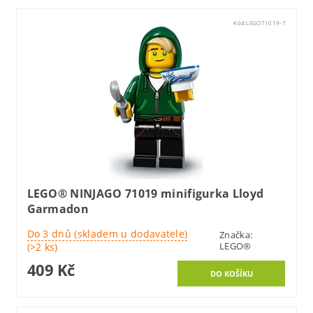
Kód:
LEGO71019-7
LEGO® NINJAGO 71019 minifigurka Lloyd
Garmadon
Do 3 dnů (skladem u dodavatele)
Značka:
LEGO®
(>2 ks)
409 Kč