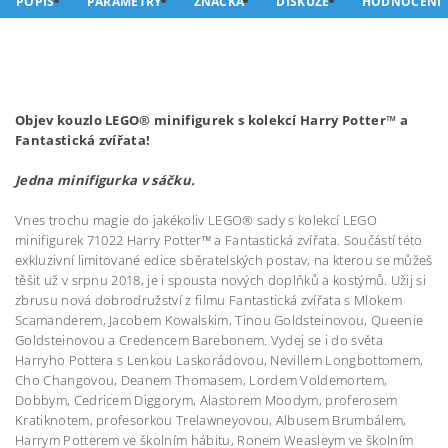
POPIS
PARAMETRY
ZNAČKA
DISKUZE
HODNOCENÍ
Objev kouzlo LEGO® minifigurek s kolekcí Harry Potter™ a
Fantastická zvířata!
Jedna minifigurka v sáčku.
Vnes trochu magie do jakékoliv LEGO® sady s kolekcí LEGO
minifigurek 71022 Harry Potter™ a Fantastická zvířata. Součástí této
exkluzivní limitované edice sběratelských postav, na kterou se můžeš
těšit už v srpnu 2018, je i spousta nových doplňků a kostýmů. Užij si
zbrusu nová dobrodružství z filmu Fantastická zvířata s Mlokem
Scamanderem, Jacobem Kowalskim, Tinou Goldsteinovou, Queenie
Goldsteinovou a Credencem Barebonem. Vydej se i do světa
Harryho Pottera s Lenkou Laskorádovou, Nevillem Longbottomem,
Cho Changovou, Deanem Thomasem, Lordem Voldemortem,
Dobbym, Cedricem Diggorym, Alastorem Moodym, proferosem
Kratiknotem, profesorkou Trelawneyovou, Albusem Brumbálem,
Harrym Potterem ve školním hábitu, Ronem Weasleym ve školním