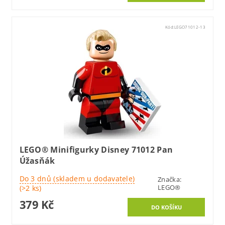
Kód:
LEGO71012-13
LEGO® Minifigurky Disney 71012 Pan
Úžasňák
Do 3 dnů (skladem u dodavatele)
Značka:
LEGO®
(>2 ks)
379 Kč