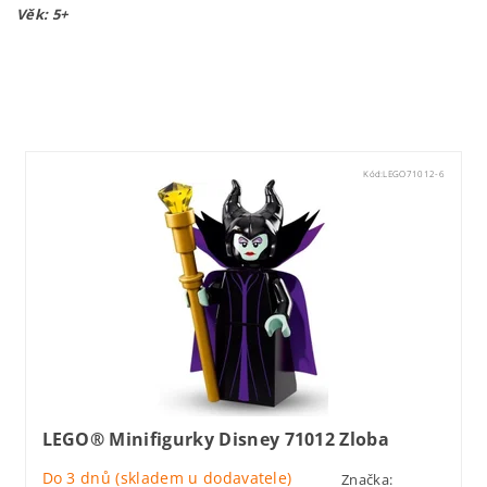
Věk: 5+
Lego71022
Kód:
LEGO71012-6
LEGO® Minifigurky Disney 71012 Zloba
Do 3 dnů (skladem u dodavatele)
Značka: