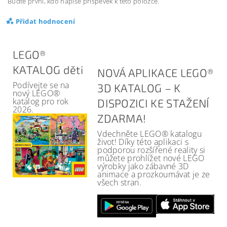
Buďte první, kdo napíše příspěvek k této položce.
Přidat hodnocení
LEGO®
KATALOG děti
NOVÁ APLIKACE LEGO®
Podívejte se na
3D KATALOG – K
nový LEGO®
katalog pro rok
DISPOZICI KE STAŽENÍ
2026.
ZDARMA!
Vdechněte LEGO® katalogu
život! Díky této aplikaci s
podporou rozšířené reality si
můžete prohlížet nové LEGO
výrobky jako zábavné 3D
animace a prozkoumávat je ze
všech stran.