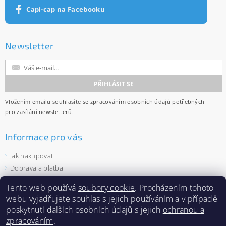
Capi-cap na Facebooku
Newsletter
Vložením emailu souhlasíte se
zpracováním osobních údajů
potřebných
pro zasílání newsletterů.
Informace pro vás
Jak nakupovat
Doprava a platba
Obchodní podmínky
Tento web používá
soubory cookie
. Procházením tohoto
Ochrana osobních údajů
webu vyjadřujete souhlas s jejich používáním a v případě
Velkoobchod
poskytnutí dalších osobních údajů s jejich
ochranou a
Zásady používání souborů cookies
zpracováním
.