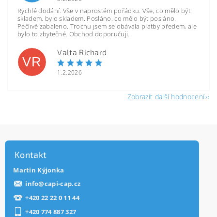
Rychlé dodání. Vše v naprostém pořádku. Vše, co mělo být
skladem, bylo skladem. Posláno, co mělo být posláno.
Pečlivě zabaleno. Trochu jsem se obávala platby předem, ale
bylo to zbytečné. Obchod doporučuji.
Valta Richard
VR
1.2.2026
Zobrazit další hodnocení
Kontakt
Martin Kýjonka
info
@
capi-cap.cz
+420 22 22 0 11 44
+420 774 887 327