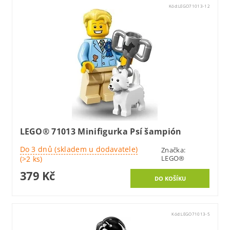
Kód:
LEGO71013-12
LEGO® 71013 Minifigurka Psí šampión
Do 3 dnů (skladem u dodavatele)
Značka:
LEGO®
(>2 ks)
379 Kč
Kód:
LEGO71013-5