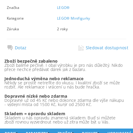
Značka
LEGO®
Kategorie
LEGO® Minifigurky
Záruka
2 roky
Dotaz
Sledovat dostupnost
Zboží bezpečně zabaleno
Zboží balíme pečlivě. I obal výrobku je pro nás důležitý. Nikdo
přece nechce předávat dárek jak z bazaru.
Jednoduchá výměna nebo reklamace
Někdy se prostě netrefíte do vkusu. I kvalitní zboží se může
rozbít. Ale reklamace i vrácení u nás bude hračka.
Dopravné nízké nebo zdarma
Dopravné už od 45 Kč nebo dokonce zdarma dle výše nákupu
- výdejní místa od 1500 Kč, kurýr od 2500 Kč.
Skladem = opravdu skladem
Skladem u nás opravdu znamená skladem. Buď si můžete
zboží rovnou vyzvednout nebo už zítra může být u Vás.