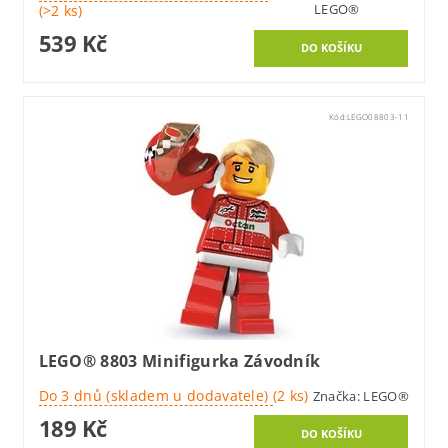
LEGO®
(>2 ks)
539 Kč
Kód:
LEGO08803-11
LEGO® 8803 Minifigurka Závodník
Do 3 dnů (skladem u dodavatele)
(2 ks)
Značka:
LEGO®
189 Kč