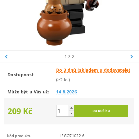
1
z 2
Do 3 dnů (skladem u dodavatele)
Dostupnost
(>2 ks)
Může být u Vás už:
14.8.2026
209 Kč
Kód produktu
LEGO71022-6