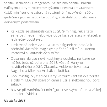
hábitu, Hermionou Grangerovou ve školním hábitu, Dracem
Malfoyem, Harrym Potterem v pyžamu a Percivalem Gravesem!
Každá minifigurka je zabalená v „tajuplném“ uzavřeném sáčku
společně s jedním nebo více doplňky, sběratelskou brožurkou a
jedinečným podstavcem.
Ke každé ze sběratelských LEGO® minifigurek z této
série patří jeden nebo více doplňků, sběratelský letáček a
jedinečný podstavec.
Limitovaná edice 22 LEGO® minifigurek na hraní a k
přehrání vlastních magických příběhů z filmů o Harrym
Potterovi a Fantastických zvířat!
Obsahuje zbrusu nové kostýmy a doplňky, na které se
můžeš těšit už od srpna 2018, včetně Harryho
neviditelného pláště, Zlatonky, Voldemortova hada
Naginiho a Mlokova Hrabáka a kufříku.
Spoj minifigurky z edice Harry Potter™ Fantastická zvířata
s dalšími LEGO® stavebnicemi a užij si nekonečnou porci
zábavy.
Bav se při vyměňování minifigurek se svými přáteli a získej
kompletní sbírku.
Novinka 2018