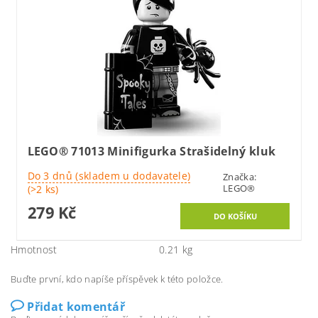
LEGO® 71013 Minifigurka Strašidelný kluk
Do 3 dnů (skladem u dodavatele)
Značka:
LEGO®
(>2 ks)
279 Kč
Hmotnost
0.21 kg
Buďte první, kdo napíše příspěvek k této položce.
Přidat komentář