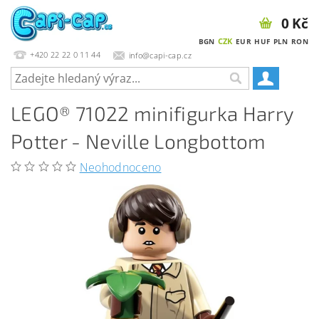
0 Kč
CZK
BGN
EUR
HUF
PLN
RON
+420 22 22 0 11 44
info@capi-cap.cz
LEGO® 71022 minifigurka Harry
Potter - Neville Longbottom
Neohodnoceno