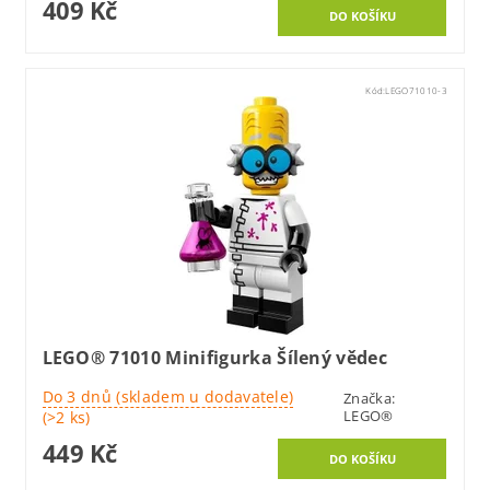
409 Kč
Kód:
LEGO71010-3
LEGO® 71010 Minifigurka Šílený vědec
Do 3 dnů (skladem u dodavatele)
Značka:
LEGO®
(>2 ks)
449 Kč