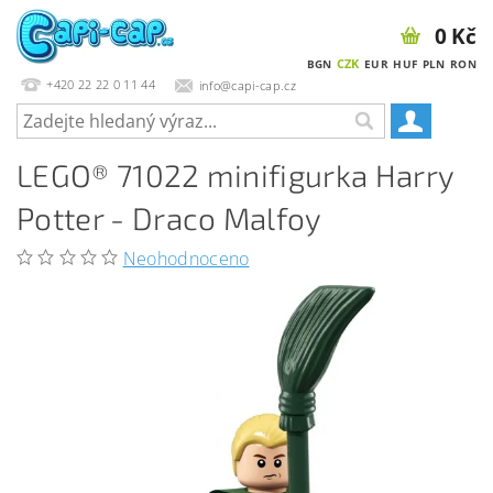
0 Kč
CZK
BGN
EUR
HUF
PLN
RON
+420 22 22 0 11 44
info@capi-cap.cz
LEGO® 71022 minifigurka Harry
Potter - Draco Malfoy
Neohodnoceno