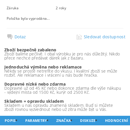
Záruka
2 roky
Položka byla vyprodána...
Dotaz
Sledovat dostupnost
Zboží bezpečně zabaleno
Zboží balíme pečlivě. I obal výrobku je pro nás důležitý. Nikdo
přece nechce předávat dárek jak z bazaru.
Jednoduchá výměna nebo reklamace
Někdy se prostě netrefíte do vkusu. I kvalitní zboží se může
rozbít. Ale reklamace i vrácení u nás bude hračka.
Dopravné nízké nebo zdarma
Dopravné už od 45 Kč nebo dokonce zdarma dle výše nákupu
- výdejní místa od 1500 Kč, kurýr od 2500 Kč.
Skladem = opravdu skladem
Skladem u nás opravdu znamená skladem. Buď si můžete
zboží rovnou vyzvednout nebo už zítra může být u Vás.
POPIS
PARAMETRY
ZNAČKA
DISKUZE
HODNOCENÍ