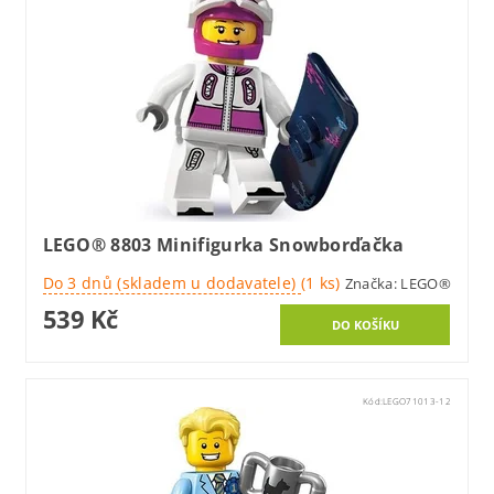
LEGO® 8803 Minifigurka Snowborďačka
Do 3 dnů (skladem u dodavatele)
(1 ks)
Značka:
LEGO®
539 Kč
Kód:
LEGO71013-12