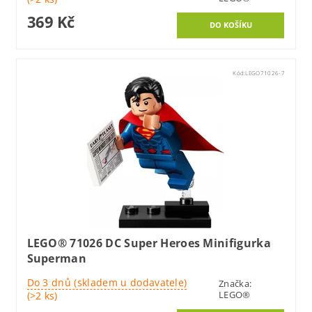
369 Kč
Kód:
LEGO71026-7
LEGO® 71026 DC Super Heroes Minifigurka
Superman
Do 3 dnů (skladem u dodavatele)
Značka:
LEGO®
(>2 ks)