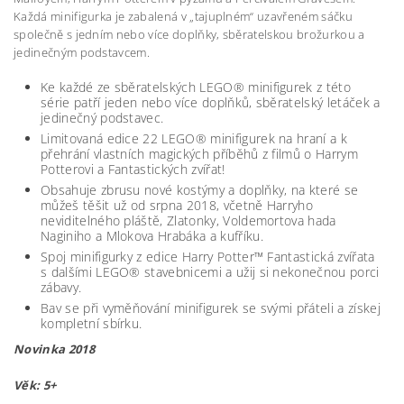
Každá minifigurka je zabalená v „tajuplném“ uzavřeném sáčku
společně s jedním nebo více doplňky, sběratelskou brožurkou a
jedinečným podstavcem.
Ke každé ze sběratelských LEGO® minifigurek z této
série patří jeden nebo více doplňků, sběratelský letáček a
jedinečný podstavec.
Limitovaná edice 22 LEGO® minifigurek na hraní a k
přehrání vlastních magických příběhů z filmů o Harrym
Potterovi a Fantastických zvířat!
Obsahuje zbrusu nové kostýmy a doplňky, na které se
můžeš těšit už od srpna 2018, včetně Harryho
neviditelného pláště, Zlatonky, Voldemortova hada
Naginiho a Mlokova Hrabáka a kufříku.
Spoj minifigurky z edice Harry Potter™ Fantastická zvířata
s dalšími LEGO® stavebnicemi a užij si nekonečnou porci
zábavy.
Bav se při vyměňování minifigurek se svými přáteli a získej
kompletní sbírku.
Novinka 2018
Věk: 5+