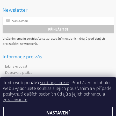
Newsletter
Vložením emailu souhlasíte se
zpracováním osobních údajů
potřebných
pro zasílání newsletterů.
Informace pro vás
Jak nakupovat
Doprava a platba
Obchodní podmínky
Tento web používá
soubory cookie
. Procházením tohoto
Ochrana osobních údajů
webu vyjadřujete souhlas s jejich používáním a v případě
Velkoobchod
poskytnutí dalších osobních údajů s jejich
ochranou a
Zásady používání souborů cookies
zpracováním
.
NASTAVENÍ