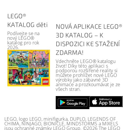
LEGO®
KATALOG děti
NOVÁ APLIKACE LEGO®
Podívejte se na
3D KATALOG – K
nový LEGO®
katalog pro rok
DISPOZICI KE STAŽENÍ
2026.
ZDARMA!
Vdechněte LEGO® katalogu
život! Díky této aplikaci s
podporou rozšířené reality si
můžete prohlížet nové LEGO
výrobky jako zábavné 3D
animace a prozkoumávat je ze
všech stran.
LEGO, logo LEGO, minifigurka, DUPLO, LEGENDS OF
CHIMA, NINJAGO, BIONICLE, MINDSTORMS a MIXELS
jsou ochranné známky LEGO Group. ©2026 The LEGO