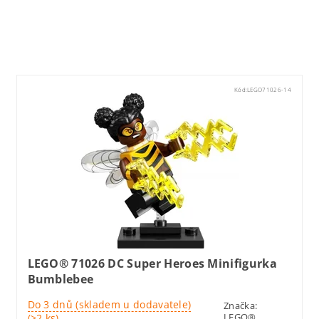
Lego71022
Kód:
LEGO71026-14
LEGO® 71026 DC Super Heroes Minifigurka
Bumblebee
Do 3 dnů (skladem u dodavatele)
Značka:
LEGO®
(>2 ks)