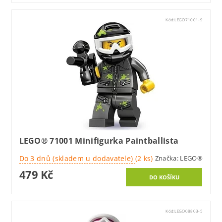
Kód:
LEGO71001-9
LEGO® 71001 Minifigurka Paintballista
Do 3 dnů (skladem u dodavatele)
(2 ks)
Značka:
LEGO®
479 Kč
Kód:
LEGO08803-5