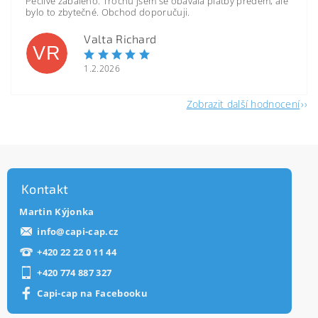
Pečlivě zabaleno. Trochu jsem se obávala platby předem, ale
bylo to zbytečné. Obchod doporučuji.
Valta Richard
VR
1.2.2026
Zobrazit další hodnocení
Kontakt
Martin Kýjonka
info
@
capi-cap.cz
+420 22 22 0 11 44
+420 774 887 327
Capi-cap na Facebooku