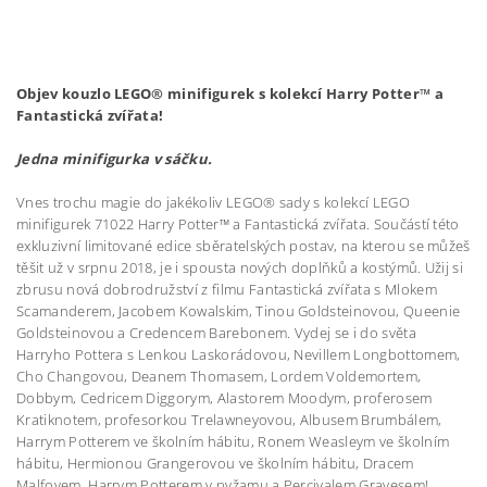
Objev kouzlo LEGO® minifigurek s kolekcí Harry Potter™ a
Fantastická zvířata!
Jedna minifigurka v sáčku.
Vnes trochu magie do jakékoliv LEGO® sady s kolekcí LEGO
minifigurek 71022 Harry Potter™ a Fantastická zvířata. Součástí této
exkluzivní limitované edice sběratelských postav, na kterou se můžeš
těšit už v srpnu 2018, je i spousta nových doplňků a kostýmů. Užij si
zbrusu nová dobrodružství z filmu Fantastická zvířata s Mlokem
Scamanderem, Jacobem Kowalskim, Tinou Goldsteinovou, Queenie
Goldsteinovou a Credencem Barebonem. Vydej se i do světa
Harryho Pottera s Lenkou Laskorádovou, Nevillem Longbottomem,
Cho Changovou, Deanem Thomasem, Lordem Voldemortem,
Dobbym, Cedricem Diggorym, Alastorem Moodym, proferosem
Kratiknotem, profesorkou Trelawneyovou, Albusem Brumbálem,
Harrym Potterem ve školním hábitu, Ronem Weasleym ve školním
hábitu, Hermionou Grangerovou ve školním hábitu, Dracem
Malfoyem, Harrym Potterem v pyžamu a Percivalem Gravesem!