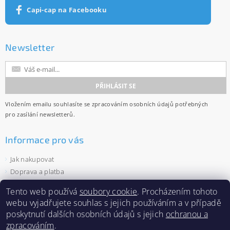
Capi-cap na Facebooku
Newsletter
Vložením emailu souhlasíte se
zpracováním osobních údajů
potřebných
pro zasílání newsletterů.
Informace pro vás
Jak nakupovat
Doprava a platba
Obchodní podmínky
Tento web používá
soubory cookie
. Procházením tohoto
Ochrana osobních údajů
webu vyjadřujete souhlas s jejich používáním a v případě
Velkoobchod
poskytnutí dalších osobních údajů s jejich
ochranou a
Zásady používání souborů cookies
zpracováním
.