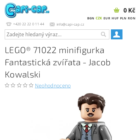
0 Kč
CZK
BGN
EUR
HUF
PLN
RON
+420 22 22 0 11 44
info@capi-cap.cz
LEGO® 71022 minifigurka
Fantastická zvířata - Jacob
Kowalski
Neohodnoceno