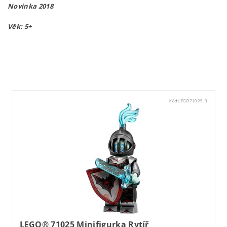
Novinka 2018
Věk: 5+
Lego71022
Kód:
LEGO71025-3
LEGO® 71025 Minifigurka Rytíř