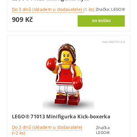
Do 3 dnů (skladem u dodavatele)
(1 ks)
Značka:
LEGO®
909 Kč
Kód:
LEGO71013-8
LEGO® 71013 Minifigurka Kick-boxerka
Do 3 dnů (skladem u dodavatele)
Značka:
LEGO®
(>2 ks)