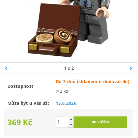
1
z 2
Do 3 dnů (skladem u dodavatele)
Dostupnost
(>2 ks)
Může být u Vás už:
13.8.2026
369 Kč