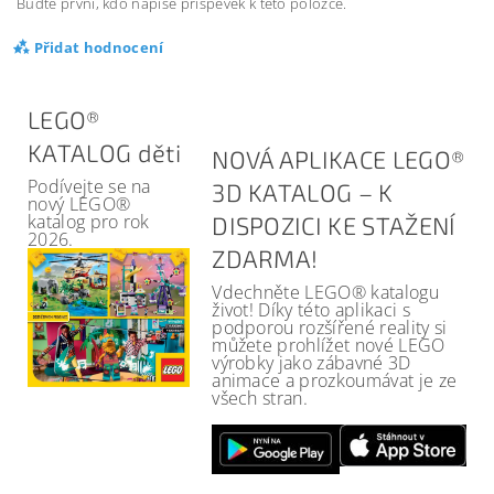
Buďte první, kdo napíše příspěvek k této položce.
Přidat hodnocení
LEGO®
KATALOG děti
NOVÁ APLIKACE LEGO®
Podívejte se na
3D KATALOG – K
nový LEGO®
katalog pro rok
DISPOZICI KE STAŽENÍ
2026.
ZDARMA!
Vdechněte LEGO® katalogu
život! Díky této aplikaci s
podporou rozšířené reality si
můžete prohlížet nové LEGO
výrobky jako zábavné 3D
animace a prozkoumávat je ze
všech stran.