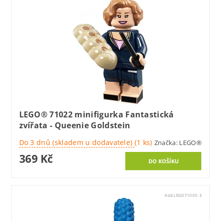
LEGO® 71022 minifigurka Fantastická
zvířata - Queenie Goldstein
Do 3 dnů (skladem u dodavatele)
(1 ks)
Značka:
LEGO®
369 Kč
Kód:
LEGO71005-3