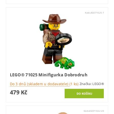
Kód:
LEGO71025-7
LEGO® 71025 Minifigurka Dobrodruh
Do 3 dnů (skladem u dodavatele)
(1 ks)
Značka:
LEGO®
479 Kč
Kód:
LEGO71022-20