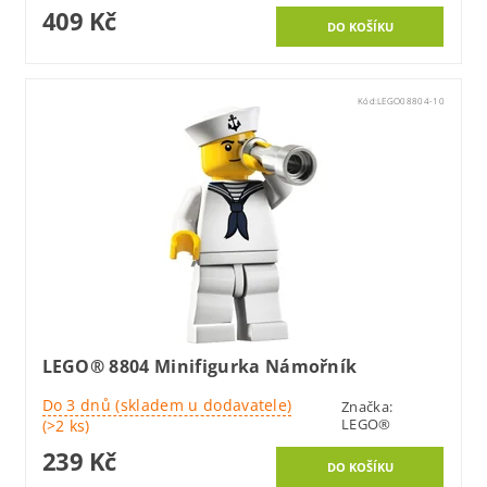
409 Kč
Kód:
LEGO08804-10
LEGO® 8804 Minifigurka Námořník
Do 3 dnů (skladem u dodavatele)
Značka:
LEGO®
(>2 ks)
239 Kč