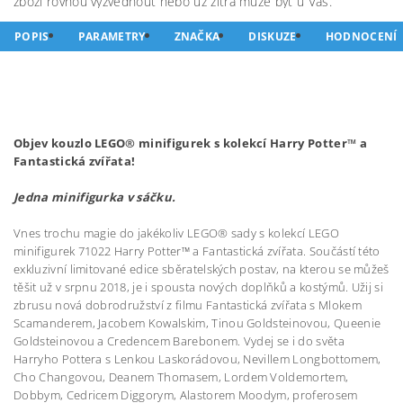
zboží rovnou vyzvednout nebo už zítra může být u Vás.
POPIS
PARAMETRY
ZNAČKA
DISKUZE
HODNOCENÍ
Objev kouzlo LEGO® minifigurek s kolekcí Harry Potter™ a
Fantastická zvířata!
Jedna minifigurka v sáčku.
Vnes trochu magie do jakékoliv LEGO® sady s kolekcí LEGO
minifigurek 71022 Harry Potter™ a Fantastická zvířata. Součástí této
exkluzivní limitované edice sběratelských postav, na kterou se můžeš
těšit už v srpnu 2018, je i spousta nových doplňků a kostýmů. Užij si
zbrusu nová dobrodružství z filmu Fantastická zvířata s Mlokem
Scamanderem, Jacobem Kowalskim, Tinou Goldsteinovou, Queenie
Goldsteinovou a Credencem Barebonem. Vydej se i do světa
Harryho Pottera s Lenkou Laskorádovou, Nevillem Longbottomem,
Cho Changovou, Deanem Thomasem, Lordem Voldemortem,
Dobbym, Cedricem Diggorym, Alastorem Moodym, proferosem