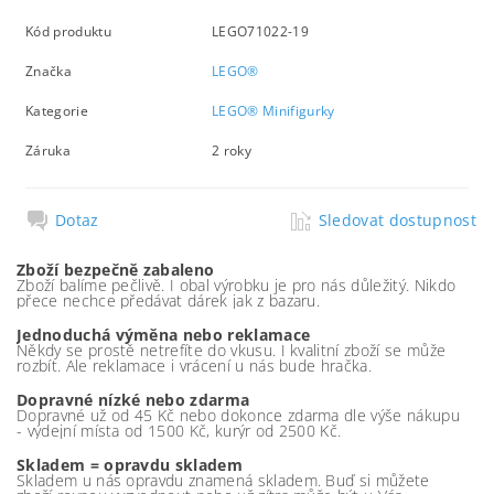
Kód produktu
LEGO71022-19
Značka
LEGO®
Kategorie
LEGO® Minifigurky
Záruka
2 roky
Dotaz
Sledovat dostupnost
Zboží bezpečně zabaleno
Zboží balíme pečlivě. I obal výrobku je pro nás důležitý. Nikdo
přece nechce předávat dárek jak z bazaru.
Jednoduchá výměna nebo reklamace
Někdy se prostě netrefíte do vkusu. I kvalitní zboží se může
rozbít. Ale reklamace i vrácení u nás bude hračka.
Dopravné nízké nebo zdarma
Dopravné už od 45 Kč nebo dokonce zdarma dle výše nákupu
- výdejní místa od 1500 Kč, kurýr od 2500 Kč.
Skladem = opravdu skladem
Skladem u nás opravdu znamená skladem. Buď si můžete