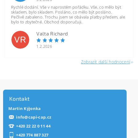
Rychlé dodání. Vše v naprostém pořádku. Vše, co mělo být
skladem, bylo skladem. Posláno, co mělo být posláno.
Pečlivě zabaleno. Trochu jsem se obávala platby předem, ale
bylo to zbytečné. Obchod doporučuji.
Valta Richard
VR
1.2.2026
Zobrazit další hodnocení
Kontakt
Martin Kýjonka
info
@
capi-cap.cz
+420 22 22 0 11 44
+420 774 887 327