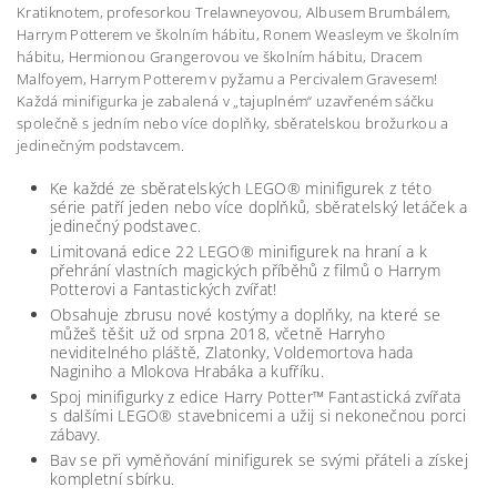
Kratiknotem, profesorkou Trelawneyovou, Albusem Brumbálem,
Harrym Potterem ve školním hábitu, Ronem Weasleym ve školním
hábitu, Hermionou Grangerovou ve školním hábitu, Dracem
Malfoyem, Harrym Potterem v pyžamu a Percivalem Gravesem!
Každá minifigurka je zabalená v „tajuplném“ uzavřeném sáčku
společně s jedním nebo více doplňky, sběratelskou brožurkou a
jedinečným podstavcem.
Ke každé ze sběratelských LEGO® minifigurek z této
série patří jeden nebo více doplňků, sběratelský letáček a
jedinečný podstavec.
Limitovaná edice 22 LEGO® minifigurek na hraní a k
přehrání vlastních magických příběhů z filmů o Harrym
Potterovi a Fantastických zvířat!
Obsahuje zbrusu nové kostýmy a doplňky, na které se
můžeš těšit už od srpna 2018, včetně Harryho
neviditelného pláště, Zlatonky, Voldemortova hada
Naginiho a Mlokova Hrabáka a kufříku.
Spoj minifigurky z edice Harry Potter™ Fantastická zvířata
s dalšími LEGO® stavebnicemi a užij si nekonečnou porci
zábavy.
Bav se při vyměňování minifigurek se svými přáteli a získej
kompletní sbírku.