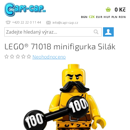
0 Kč
CZK
BGN
EUR
HUF
PLN
RON
+420 22 22 0 11 44
info@capi-cap.cz
LEGO® 71018 minifigurka Silák
Neohodnoceno