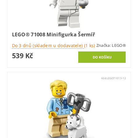
LEGO® 71008 Minifigurka Šermíř
Do 3 dnů (skladem u dodavatele)
(1 ks)
Značka:
LEGO®
539 Kč
Kód:
LEGO71013-12