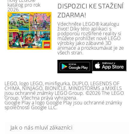
nový LEGO®
katalog pro rok
DISPOZICI KE STAŽENÍ
2026.
ZDARMA!
Vdechněte LEGO® katalogu
život! Díky této aplikaci s
podporou rozšířené reality si
můžete prohlížet nové LEGO
výrobky jako zábavné 3D
animace a prozkoumávat je ze
všech stran.
LEGO, logo LEGO, minifigurka, DUPLO, LEGENDS OF
CHIMA, NINJAGO, BIONICLE, MINDSTORMS a MIXELS
jsou ochranné známky LEGO Group. ©2026 The LEGO
Group. Všechna práva vyhrazena.
Google Play a logo Google Play jsou ochranné známky
společnosti Google LLC.