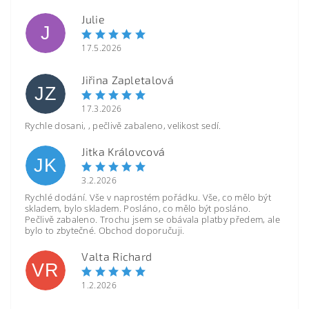
Julie
J
17.5.2026
Jiřina Zapletalová
JZ
17.3.2026
Rychle dosani, , pečlivě zabaleno, velikost sedí.
Jitka Královcová
JK
3.2.2026
Rychlé dodání. Vše v naprostém pořádku. Vše, co mělo být
skladem, bylo skladem. Posláno, co mělo být posláno.
Pečlivě zabaleno. Trochu jsem se obávala platby předem, ale
bylo to zbytečné. Obchod doporučuji.
Valta Richard
VR
1.2.2026