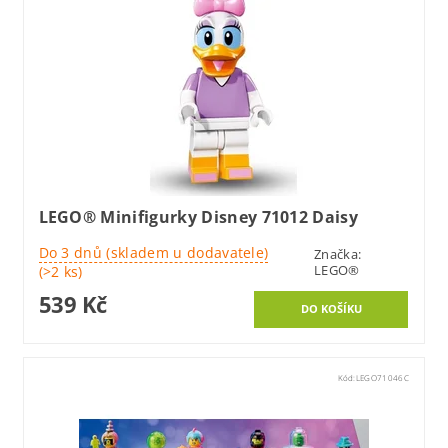
LEGO® Minifigurky Disney 71012 Daisy
Do 3 dnů (skladem u dodavatele)
Značka:
LEGO®
(>2 ks)
539 Kč
Kód:
LEGO71046C