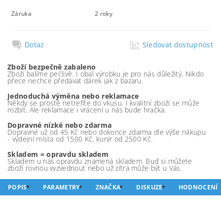
Záruka
2 roky
Dotaz
Sledovat dostupnost
Zboží bezpečně zabaleno
Zboží balíme pečlivě. I obal výrobku je pro nás důležitý. Nikdo
přece nechce předávat dárek jak z bazaru.
Jednoduchá výměna nebo reklamace
Někdy se prostě netrefíte do vkusu. I kvalitní zboží se může
rozbít. Ale reklamace i vrácení u nás bude hračka.
Dopravné nízké nebo zdarma
Dopravné už od 45 Kč nebo dokonce zdarma dle výše nákupu
- výdejní místa od 1500 Kč, kurýr od 2500 Kč.
Skladem = opravdu skladem
Skladem u nás opravdu znamená skladem. Buď si můžete
zboží rovnou vyzvednout nebo už zítra může být u Vás.
POPIS
PARAMETRY
ZNAČKA
DISKUZE
HODNOCENÍ