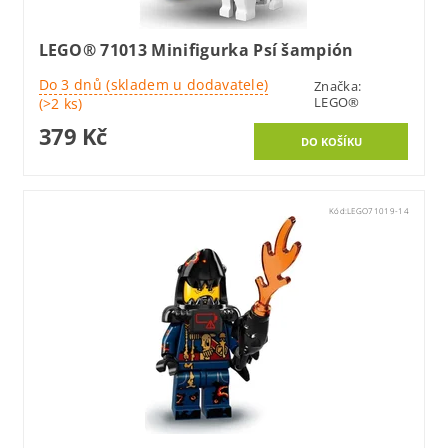
LEGO® 71013 Minifigurka Psí šampión
Do 3 dnů (skladem u dodavatele)
Značka:
LEGO®
(>2 ks)
379 Kč
Kód:
LEGO71019-14