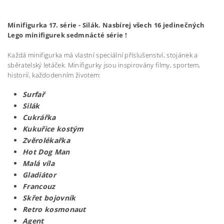
Minifigurka 17. série - Silák. Nasbírej všech 16 jedinečných
Lego minifigurek sedmnácté série !
Každá minifigurka má vlastní speciální příslušenství, stojánek a
sběratelský letáček. Minifigurky jsou inspirovány filmy, sportem,
historií, každodenním životem:
Surfař
Silák
Cukrářka
Kukuřice kostým
Zvěrolékařka
Hot Dog Man
Malá víla
Gladiátor
Francouz
Skřet bojovník
Retro kosmonaut
Agent