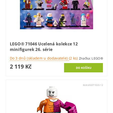
LEGO® 71046 Ucelená kolekce 12
minifigurek 26. série
Do 3 dnů (skladem u dodavatele)
(2 ks)
Značka:
LEGO®
2 119 Kč
Kód:
LEGO71026-12