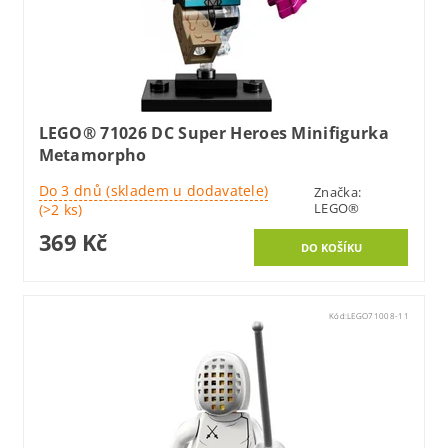
LEGO® 71026 DC Super Heroes Minifigurka
Metamorpho
Do 3 dnů (skladem u dodavatele)
Značka:
LEGO®
(>2 ks)
369 Kč
Kód:
LEGO71008-11