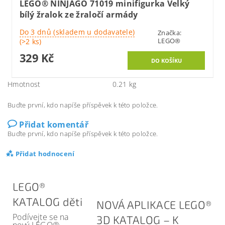
LEGO® NINJAGO 71019 minifigurka Velký
bílý žralok ze žraločí armády
Do 3 dnů (skladem u dodavatele)
Značka:
LEGO®
(>2 ks)
329 Kč
Hmotnost
0.21 kg
Buďte první, kdo napíše příspěvek k této položce.
Přidat komentář
Buďte první, kdo napíše příspěvek k této položce.
Přidat hodnocení
LEGO®
KATALOG děti
NOVÁ APLIKACE LEGO®
Podívejte se na
3D KATALOG – K