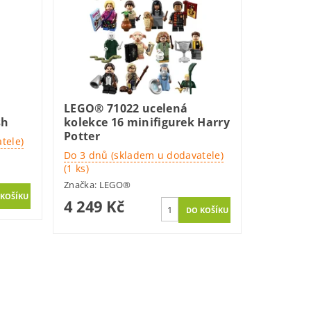
LEGO® 71022 ucelená
sh
kolekce 16 minifigurek Harry
Potter
tele)
Do 3 dnů (skladem u dodavatele)
(1 ks)
Značka:
LEGO®
4 249 Kč