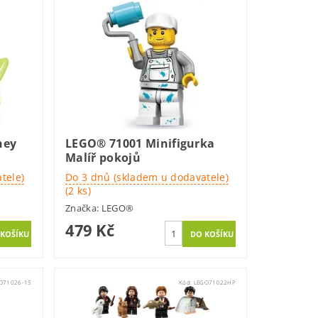
ney
LEGO® 71001 Minifigurka
Malíř pokojů
tele)
Do 3 dnů (skladem u dodavatele)
(2 ks)
Značka:
LEGO®
479 Kč
O71026-15
Kód:
LEGO71022HP