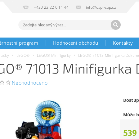
+420 22 22 0 11 44
info@capi-cap.cz
ěrnostní program
Hodnocení obchodu
Kontakty
račky
LEGO®
LEGO® Minifigurky
LEGO® 71013 Minifigurka Dokume
GO® 71013 Minifigurka
Neohodnoceno
Dostup
Může b
539