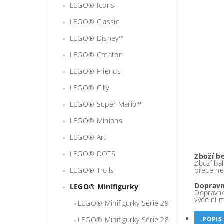
LEGO® Icons
LEGO® Classic
LEGO® Disney™
LEGO® Creator
LEGO® Friends
LEGO® City
LEGO® Super Mario™
LEGO® Minions
LEGO® Art
LEGO® DOTS
Zboží b
Zboží bal
LEGO® Trolls
přece ne
Dopravn
LEGO® Minifigurky
Dopravné
výdejní 
LEGO® Minifigurky Série 29
LEGO® Minifigurky Série 28
POPIS