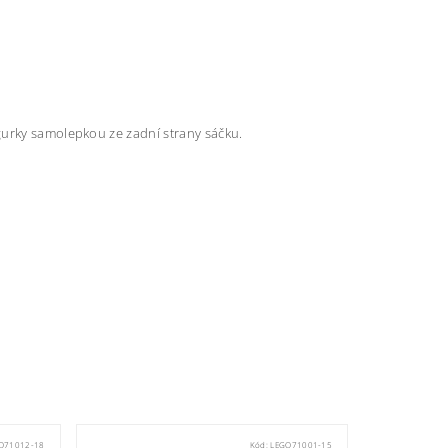
gurky samolepkou ze zadní strany sáčku.
O71012-18
Kód:
LEGO71001-15