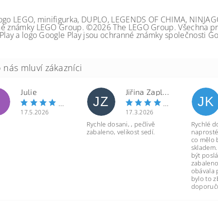
ogo LEGO, minifigurka, DUPLO, LEGENDS OF CHIMA, NINJA
é známky LEGO Group. ©2026 The LEGO Group. Všechna prá
Play a logo Google Play jsou ochranné známky společnosti Go
Julie
Jiřina Zapletalová
JZ
JK
17.5.2026
17.3.2026
Rychle dosani, , pečlivě
Rychlé d
zabaleno, velikost sedí.
naprosté
co mělo 
skladem.
být poslá
zabaleno
obávala 
bylo to 
doporuču