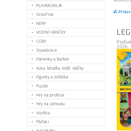
Buďte prv
PLAYMOBIL®
Přida
GraviTrax
NERF
LEG
VODNÍ HRAČKY
COBI
Podíve
2026.
Stavebnice
Panenky a Barbie
Auta, letadla, lodě, vláčky
Figurky a zvířátka
Puzzle
Hry na profese
Hry na zahradu
Vozítka
Plyšáci
Autodráhy