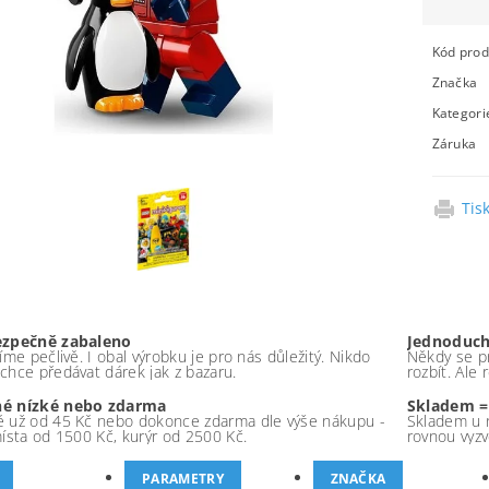
Kód prod
Značka
Kategori
Záruka
Tis
ezpečně zabaleno
Jednoduch
íme pečlivě. I obal výrobku je pro nás důležitý. Nikdo
Někdy se pr
chce předávat dárek jak z bazaru.
rozbít. Ale
é nízké nebo zdarma
Skladem =
 už od 45 Kč nebo dokonce zdarma dle výše nákupu -
Skladem u 
místa od 1500 Kč, kurýr od 2500 Kč.
rovnou vyzv
PARAMETRY
ZNAČKA