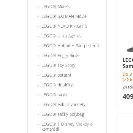
LEGO® Mixels
LEGO® BATMAN Movie
LEGO® NEXO KNIGHTS
LEGO® Ultra Agents
LEGO® Hobbit + Pán prstenů
LEGO® Angry Birds
LEG
LEGO® Toy Story
Sam
Do 3
LEGO® ostatní
(>2 k
LEGO® doplňky
Znač
LEGO® rarity
409
LEGO® exkluzivní sety
LEGO® sáčky polybag
LEGO® | Disney Mickey a
kamarádi