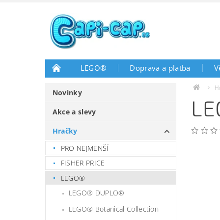
LEGO®
Doprava a platba
V
H
Novinky
LE
Akce a slevy
Hračky
PRO NEJMENŠÍ
FISHER PRICE
LEGO®
LEGO® DUPLO®
LEGO® Botanical Collection