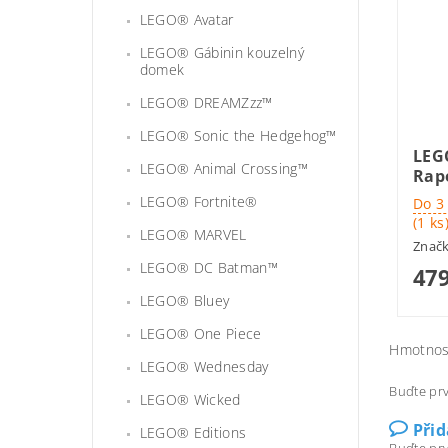
LEGO® Avatar
LEGO® Gábinin kouzelný
domek
LEGO® DREAMZzz™
LEGO® Sonic the Hedgehog™
LEG
LEGO® Animal Crossing™
Rap
LEGO® Fortnite®
Do 3
(1 ks
LEGO® MARVEL
Znač
LEGO® DC Batman™
479
LEGO® Bluey
LEGO® One Piece
Hmotnos
LEGO® Wednesday
Buďte prv
LEGO® Wicked
Při
LEGO® Editions