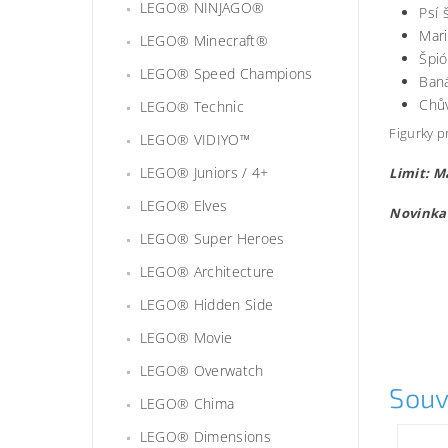
LEGO® NINJAGO®
Psí 
Mari
LEGO® Minecraft®
Špi
LEGO® Speed Champions
Ban
Chů
LEGO® Technic
Figurky p
LEGO® VIDIYO™
LEGO® Juniors / 4+
Limit: M
LEGO® Elves
Novinka
LEGO® Super Heroes
Lego710
LEGO® Architecture
LEGO® Hidden Side
LEGO® Movie
LEGO® Overwatch
Souv
LEGO® Chima
LEGO® Dimensions