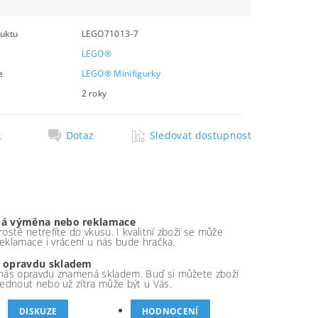
uktu
LEGO71013-7
LEGO®
e
LEGO® Minifigurky
2 roky
k
Dotaz
Sledovat dostupnost
á výměna nebo reklamace
ostě netrefíte do vkusu. I kvalitní zboží se může
 reklamace i vrácení u nás bude hračka.
 opravdu skladem
nás opravdu znamená skladem. Buď si můžete zboží
ednout nebo už zítra může být u Vás.
DISKUZE
HODNOCENÍ