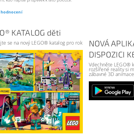
ní, kdo napíše příspěvek k této položce.
t hodnocení
O® KATALOG děti
NOVÁ APLIK
jte se na nový LEGO® katalog pro rok
DISPOZICI 
Vdechněte LEGO® kat
rozšířené reality si
zábavné 3D animace 