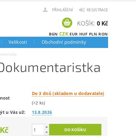
PŘIHLÁŠENÍ
REGISTRACE
KOŠÍK:
0 Kč
CZK
BGN
EUR
HUF
PLN
RON
Velikosti
Obchodní podmínky
ntaristka
 Dokumentaristka
Do 3 dnů (skladem u dodavatele)
nost
(>2 ks)
ýt u Vás už:
13.8.2026
 Kč