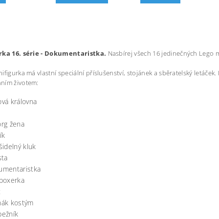
rka 16. série - Dokumentaristka.
Nasbírej všech 16 jedinečných Lego mi
figurka má vlastní speciální příslušenství, stojánek a sběratelský letáček. 
ním životem:
vá královna
rg žena
ík
šidelný kluk
sta
umentaristka
boxerka
t
ňák kostým
pežník