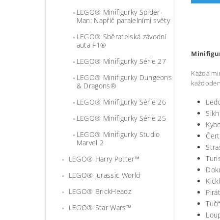
LEGO® Minifigurky Spider-
Man: Napříč paralelními světy
LEGO® Sběratelská závodní
auta F1®
Minifigu
LEGO® Minifigurky Série 27
Každá mini
LEGO® Minifigurky Dungeons
každoden
& Dragons®
LEGO® Minifigurky Série 26
Ledo
Sikh
LEGO® Minifigurky Série 25
Kybo
LEGO® Minifigurky Studio
Čert
Marvel 2
Stra
Turi
LEGO® Harry Potter™
Dok
LEGO® Jurassic World
Kick
LEGO® BrickHeadz
Pirá
Tuč
LEGO® Star Wars™
Lou