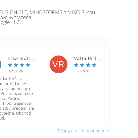
GO, BIONICLE, MINDSTORMS a MIXELS jsou
va vyhrazena.
ogle LLC.
Jitka Královcová
Valta Richard
VR
3.2.2026
1.2.2026
odání. Vše v
m pořádku. Vše,
být skladem, bylo
 Posláno, co mělo
no. Pečlivě
. Trochu jsem se
platby předem, ale
zbytečné. Obchod
ji.
Zobrazit další hodnocení