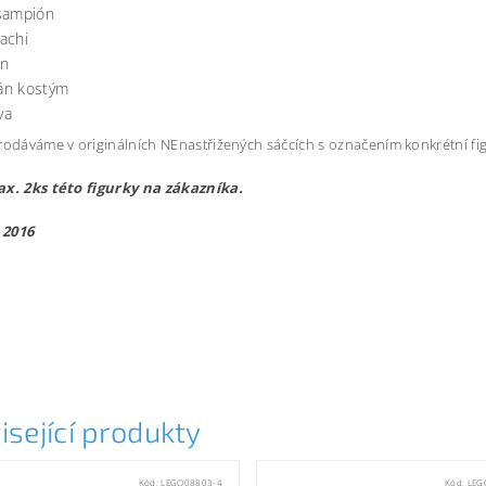
šampión
achi
ón
án kostým
va
rodáváme v originálních NEnastřižených sáčcích s označením konkrétní fi
ax. 2ks této figurky na zákazníka.
 2016
13
isející produkty
Kód:
LEGO08803-4
Kód:
LEG