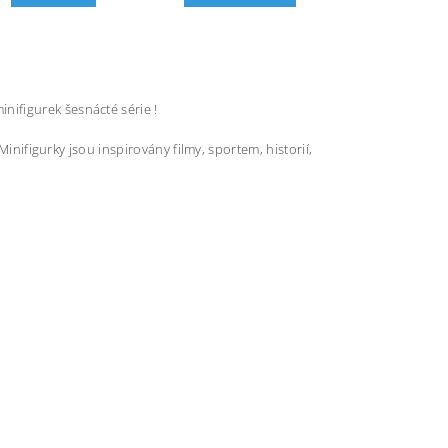
nifigurek šesnácté série !
Minifigurky jsou inspirovány filmy, sportem, historií,