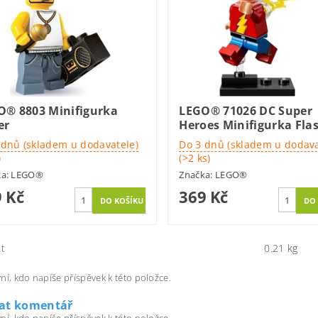
O® 8803 Minifigurka
LEGO® 71026 DC Super
er
Heroes Minifigurka Fla
 dnů (skladem u dodavatele)
Do 3 dnů (skladem u dodava
)
(>2 ks)
ka:
LEGO®
Značka:
LEGO®
 Kč
369 Kč
t
0.21 kg
ní, kdo napíše příspěvek k této položce.
dat komentář