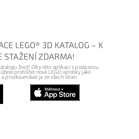
ACE LEGO® 3D KATALOG – K
KE STAŽENÍ ZDARMA!
alogu život! Díky této aplikaci s podporou
 můžete prohlížet nové LEGO výrobky jako
a prozkoumávat je ze všech stran.