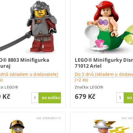
O® 8803 Minifigurka
LEGO® Minifigurky Dis
uraj
71012 Ariel
 dnů (skladem u dodavatele)
Do 3 dnů (skladem u dodava
s)
(>2 ks)
ka:
LEGO®
Značka:
LEGO®
 Kč
679 Kč
Kód:
LEGO08803-15
Kód:
LEG