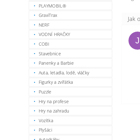
PLAYMOBIL®
GraviTrax
NERF
VODNÍ HRAČKY
J
COBI
Stavebnice
Panenky a Barbie
Auta, letadla, lodě, vláčky
Figurky a zvířátka
Puzzle
Hry na profese
Hry na zahradu
Vozítka
Plyšáci
Autodráhy