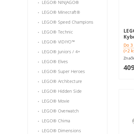
LEGO® NINJAGO®
LEGO® Minecraft®
LEGO® Speed Champions
LEG
LEGO® Technic
Kyb
LEGO® VIDIYO™
Do 3
(>2 k
LEGO® Juniors / 4+
Znač
LEGO® Elves
409
LEGO® Super Heroes
LEGO® Architecture
LEGO® Hidden Side
LEGO® Movie
LEGO® Overwatch
LEGO® Chima
LEGO® Dimensions