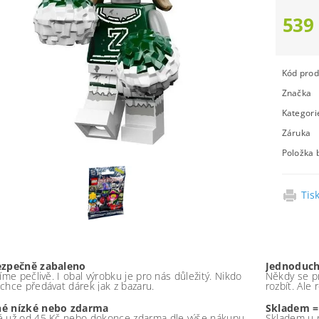
539
Kód prod
Značka
Kategori
Záruka
Položka 
Tis
ezpečně zabaleno
Jednoduch
íme pečlivě. I obal výrobku je pro nás důležitý. Nikdo
Někdy se pr
chce předávat dárek jak z bazaru.
rozbít. Ale
é nízké nebo zdarma
Skladem =
 už od 45 Kč nebo dokonce zdarma dle výše nákupu -
Skladem u 