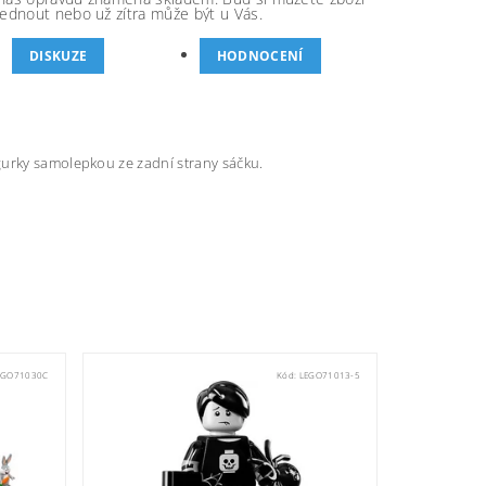
ednout nebo už zítra může být u Vás.
DISKUZE
HODNOCENÍ
gurky samolepkou ze zadní strany sáčku.
EGO71030C
Kód:
LEGO71013-5