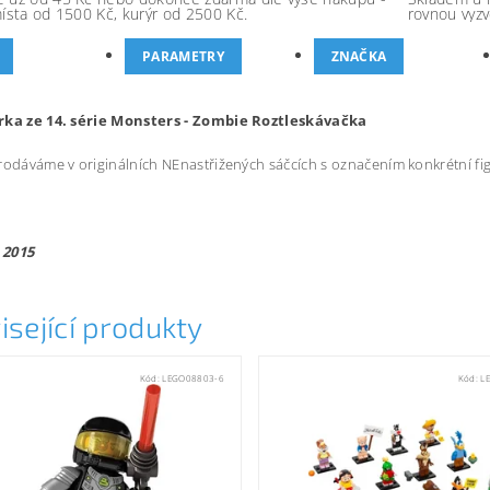
místa od 1500 Kč, kurýr od 2500 Kč.
rovnou vyzv
PARAMETRY
ZNAČKA
rka ze 14. série Monsters - Zombie Roztleskávačka
rodáváme v originálních NEnastřižených sáčcích s označením konkrétní fi
 2015
isející produkty
Kód:
LEGO08803-6
Kód:
L