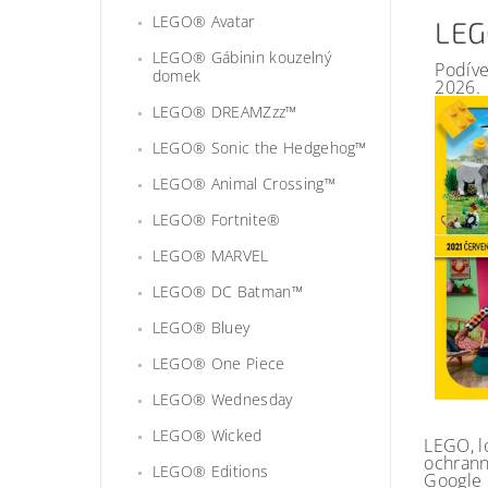
LEGO® Avatar
LEG
LEGO® Gábinin kouzelný
Podíve
domek
2026.
LEGO® DREAMZzz™
LEGO® Sonic the Hedgehog™
LEGO® Animal Crossing™
LEGO® Fortnite®
LEGO® MARVEL
LEGO® DC Batman™
LEGO® Bluey
LEGO® One Piece
LEGO® Wednesday
LEGO® Wicked
LEGO, l
ochrann
LEGO® Editions
Google 