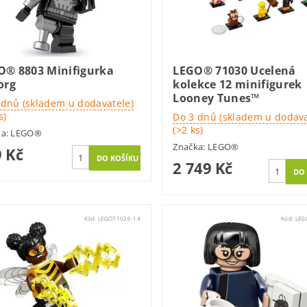
O® 8803 Minifigurka
LEGO® 71030 Ucelená
org
kolekce 12 minifigurek
Looney Tunes™
 dnů (skladem u dodavatele)
s)
Do 3 dnů (skladem u dodava
(>2 ks)
ka:
LEGO®
Značka:
LEGO®
 Kč
2 749 Kč
Kód:
LEGO71026-14
Kód:
LEG