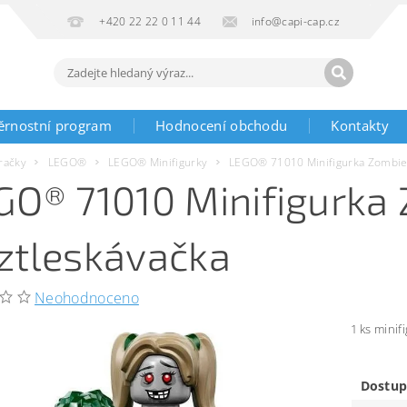
+420 22 22 0 11 44
info@capi-cap.cz
ěrnostní program
Hodnocení obchodu
Kontakty
račky
LEGO®
LEGO® Minifigurky
LEGO® 71010 Minifigurka Zombie
GO® 71010 Minifigurka
ztleskávačka
Neohodnoceno
1 ks minif
Dostup