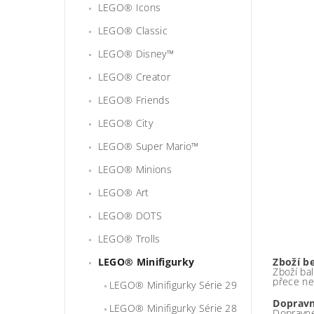
LEGO® Icons
LEGO® Classic
LEGO® Disney™
LEGO® Creator
LEGO® Friends
LEGO® City
LEGO® Super Mario™
LEGO® Minions
LEGO® Art
LEGO® DOTS
LEGO® Trolls
LEGO® Minifigurky
Zboží b
Zboží bal
přece ne
LEGO® Minifigurky Série 29
Dopravn
LEGO® Minifigurky Série 28
Dopravné