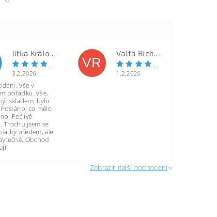
Jitka Královcová
Valta Richard
VR
3.2.2026
1.2.2026
odání. Vše v
m pořádku. Vše,
být skladem, bylo
 Posláno, co mělo
no. Pečlivě
. Trochu jsem se
platby předem, ale
zbytečné. Obchod
ji.
Zobrazit další hodnocení