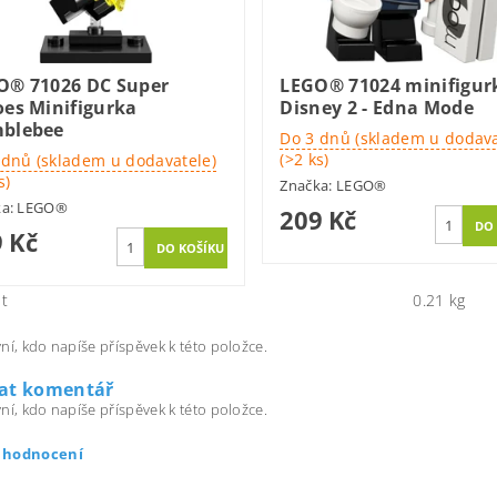
O® 71026 DC Super
LEGO® 71024 minifigur
oes Minifigurka
Disney 2 - Edna Mode
blebee
Do 3 dnů (skladem u dodava
(>2 ks)
 dnů (skladem u dodavatele)
s)
Značka:
LEGO®
ka:
LEGO®
209 Kč
 Kč
t
0.21 kg
ní, kdo napíše příspěvek k této položce.
dat komentář
ní, kdo napíše příspěvek k této položce.
t hodnocení