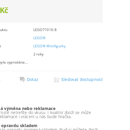
 Kč
uktu
LEGO71010-8
LEGO®
e
LEGO® Minifigurky
2 roky
byla vyprodána...
k
Dotaz
Sledovat dostupnost
á výměna nebo reklamace
ostě netrefíte do vkusu. I kvalitní zboží se může
 reklamace i vrácení u nás bude hračka.
 opravdu skladem
nás opravdu znamená skladem. Buď si můžete zboží