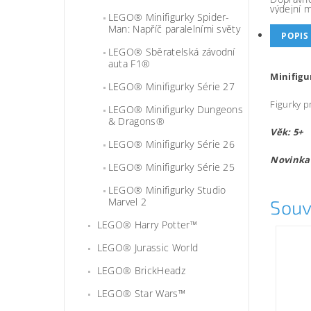
výdejní 
LEGO® Minifigurky Spider-
Man: Napříč paralelními světy
POPIS
LEGO® Sběratelská závodní
auta F1®
Minifigu
LEGO® Minifigurky Série 27
Figurky p
LEGO® Minifigurky Dungeons
& Dragons®
Věk: 5+
LEGO® Minifigurky Série 26
Novinka
LEGO® Minifigurky Série 25
LEGO® Minifigurky Studio
Marvel 2
Souv
LEGO® Harry Potter™
LEGO® Jurassic World
LEGO® BrickHeadz
LEGO® Star Wars™