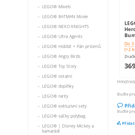
LEGO® Mixels
LEGO® BATMAN Movie
LEG
LEGO® NEXO KNIGHTS
Her
Bum
LEGO® Ultra Agents
Do 3
LEGO® Hobbit + Pán prstenů
(>2 k
LEGO® Angry Birds
Znač
369
LEGO® Toy Story
LEGO® ostatní
Hmotnos
LEGO® doplňky
Buďte prv
LEGO® rarity
Při
LEGO® exkluzivní sety
Buďte prv
LEGO® sáčky polybag
Přida
LEGO® | Disney Mickey a
kamarádi