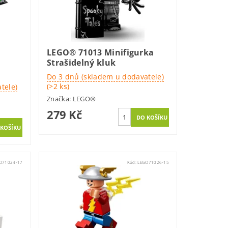
LEGO® 71013 Minifigurka
Strašidelný kluk
Do 3 dnů (skladem u dodavatele)
(>2 ks)
tele)
Značka:
LEGO®
279 Kč
O71024-17
Kód:
LEGO71026-15