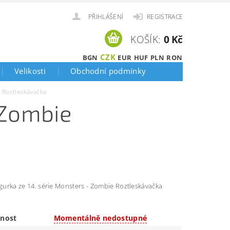
PŘIHLÁŠENÍ
REGISTRACE
KOŠÍK:
0 Kč
CZK
BGN
EUR
HUF
PLN
RON
Velikosti
Obchodní podmínky
 Roztleskávačka
 Zombie
igurka ze 14. série Monsters - Zombie Roztleskávačka
nost
Momentálně nedostupné