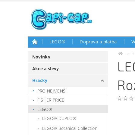
LEGO®
Doprava a platba
V
H
Novinky
LE
Akce a slevy
Ro
Hračky
PRO NEJMENŠÍ
FISHER PRICE
LEGO®
LEGO® DUPLO®
LEGO® Botanical Collection