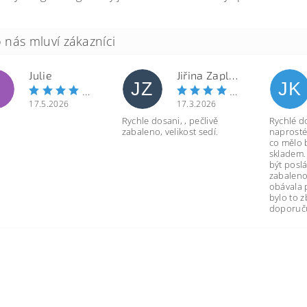
Julie
Jiřina Zapletalová
JZ
JK
17.5.2026
17.3.2026
Rychle dosani, , pečlivě
Rychlé d
zabaleno, velikost sedí.
naprosté
co mělo 
skladem.
být poslá
zabaleno
obávala 
bylo to 
doporuču