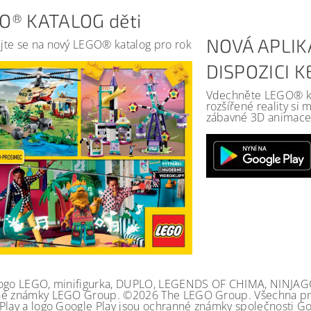
O® KATALOG děti
NOVÁ APLIK
jte se na nový LEGO® katalog pro rok
DISPOZICI 
Vdechněte LEGO® kat
rozšířené reality si
zábavné 3D animace 
ogo LEGO, minifigurka, DUPLO, LEGENDS OF CHIMA, NINJA
é známky LEGO Group. ©2026 The LEGO Group. Všechna prá
Play a logo Google Play jsou ochranné známky společnosti Go