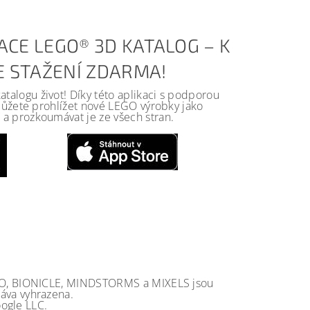
ACE LEGO® 3D KATALOG – K
KE STAŽENÍ ZDARMA!
alogu život! Díky této aplikaci s podporou
 můžete prohlížet nové LEGO výrobky jako
a prozkoumávat je ze všech stran.
GO, BIONICLE, MINDSTORMS a MIXELS jsou
va vyhrazena.
ogle LLC.