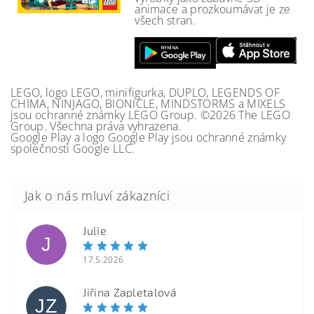
animace a prozkoumávat je ze
všech stran.
LEGO, logo LEGO, minifigurka, DUPLO, LEGENDS OF
CHIMA, NINJAGO, BIONICLE, MINDSTORMS a MIXELS
jsou ochranné známky LEGO Group. ©2026 The LEGO
Group. Všechna práva vyhrazena.
Google Play a logo Google Play jsou ochranné známky
společnosti Google LLC.
Julie
J
17.5.2026
Jiřina Zapletalová
JZ