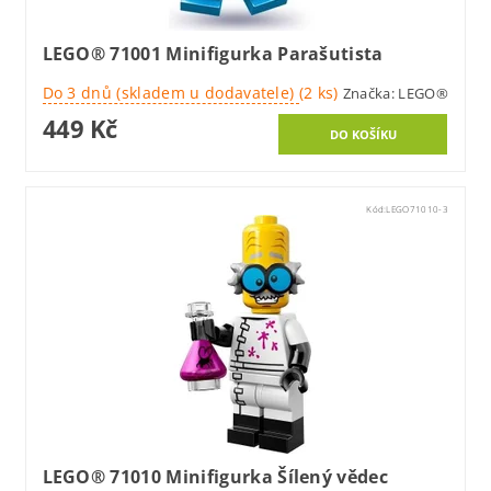
LEGO® 71001 Minifigurka Parašutista
Do 3 dnů (skladem u dodavatele)
(2 ks)
Značka:
LEGO®
449 Kč
Kód:
LEGO71010-3
LEGO® 71010 Minifigurka Šílený vědec