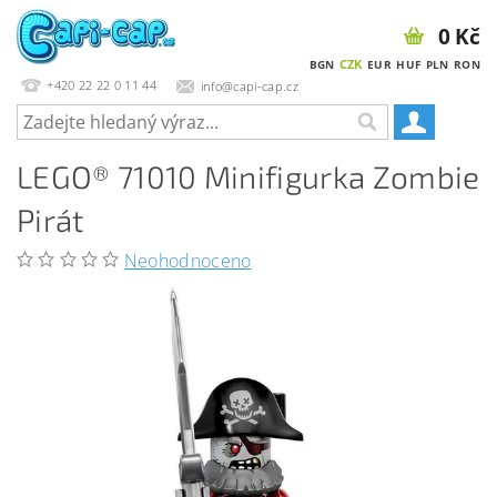
0 Kč
CZK
BGN
EUR
HUF
PLN
RON
+420 22 22 0 11 44
info@capi-cap.cz
LEGO® 71010 Minifigurka Zombie
Pirát
Neohodnoceno