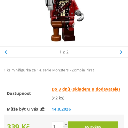
1
z 2
1 ks minifigurka ze 14. série Monsters - Zombie Pirát
Do 3 dnů (skladem u dodavatele)
Dostupnost
(>2 ks)
Může být u Vás už:
14.8.2026
339 Kč