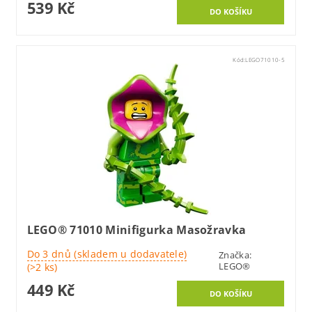
539 Kč
Kód:
LEGO71010-5
LEGO® 71010 Minifigurka Masožravka
Do 3 dnů (skladem u dodavatele)
Značka:
LEGO®
(>2 ks)
449 Kč