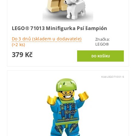
LEGO® 71013 Minifigurka Psí šampión
Do 3 dnů (skladem u dodavatele)
Značka:
LEGO®
(>2 ks)
379 Kč
Kód:
LEGO71001-6