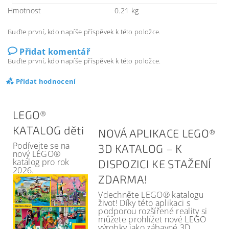
Hmotnost
0.21 kg
Buďte první, kdo napíše příspěvek k této položce.
Přidat komentář
Buďte první, kdo napíše příspěvek k této položce.
Přidat hodnocení
LEGO®
KATALOG děti
NOVÁ APLIKACE LEGO®
Podívejte se na
3D KATALOG – K
nový LEGO®
katalog pro rok
DISPOZICI KE STAŽENÍ
2026.
ZDARMA!
Vdechněte LEGO® katalogu
život! Díky této aplikaci s
podporou rozšířené reality si
můžete prohlížet nové LEGO
výrobky jako zábavné 3D