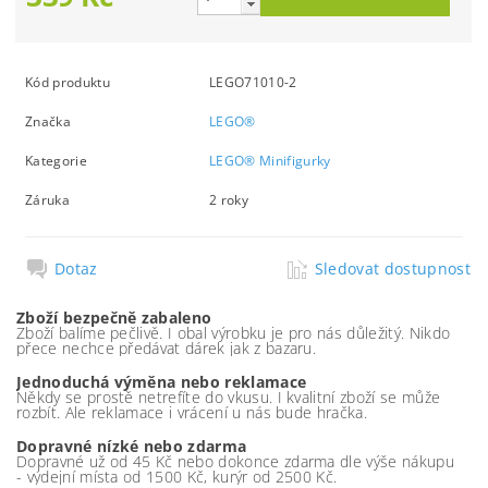
Kód produktu
LEGO71010-2
Značka
LEGO®
Kategorie
LEGO® Minifigurky
Záruka
2 roky
Dotaz
Sledovat dostupnost
Zboží bezpečně zabaleno
Zboží balíme pečlivě. I obal výrobku je pro nás důležitý. Nikdo
přece nechce předávat dárek jak z bazaru.
Jednoduchá výměna nebo reklamace
Někdy se prostě netrefíte do vkusu. I kvalitní zboží se může
rozbít. Ale reklamace i vrácení u nás bude hračka.
Dopravné nízké nebo zdarma
Dopravné už od 45 Kč nebo dokonce zdarma dle výše nákupu
- výdejní místa od 1500 Kč, kurýr od 2500 Kč.