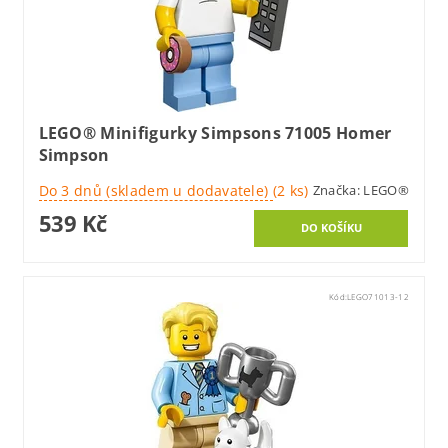
LEGO® Minifigurky Simpsons 71005 Homer
Simpson
Do 3 dnů (skladem u dodavatele)
(2 ks)
Značka:
LEGO®
539 Kč
Kód:
LEGO71013-12