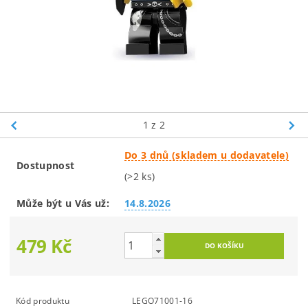
1
z 2
Do 3 dnů (skladem u dodavatele)
Dostupnost
(>2 ks)
Může být u Vás už:
14.8.2026
479 Kč
Kód produktu
LEGO71001-16