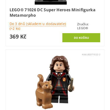
LEGO® 71026 DC Super Heroes Minifigurka
Metamorpho
Do 3 dnů (skladem u dodavatele)
Značka:
LEGO®
(>2 ks)
369 Kč
Kód:
LEGO71022-2