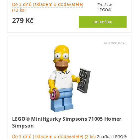
Do 3 dnů (skladem u dodavatele)
Značka:
LEGO®
(>2 ks)
279 Kč
Kód:
LEGO71005-1
LEGO® Minifigurky Simpsons 71005 Homer
Simpson
Do 3 dnů (skladem u dodavatele)
(2 ks)
Značka:
LEGO®