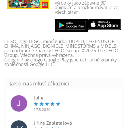
výrobky jako zábavné 3D
animace a prozkoumávat je ze
všech stran.
LEGO, logo LEGO, minifigurka, DUPLO, LEGENDS OF
CHIMA, NINJAGO, BIONICLE, MINDSTORMS a MIXELS
jsou ochranné známky LEGO Group. ©2026 The LEGO
Group. Všechna práva vyhrazena.
Google Play a logo Google Play jsou ochranné známky
společnosti Google LLC.
Julie
J
17.5.2026
Jiřina Zapletalová