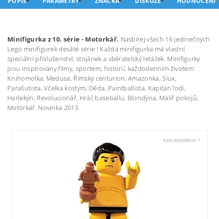
POPIS
PARAMETRY
ZNAČKA
DISKUZE
HODNOCENÍ
Minifigurka z 10. série - Motorkář.
Nasbírej všech 16 jedinečných
Lego minifigurek desáté série ! Každá minifigurka má vlastní
speciální příslušenství, stojánek a sběratelský letáček. Minifigurky
jsou inspirovány filmy, sportem, historií, každodenním životem:
Knihomolka, Medusa, Římský centurion, Amazonka, Siux,
Parašutista, Včelka kostým, Děda, Paintballista, Kapitán lodi,
Harlekýn, Revolucionář, Hráč baseballu, Blondýna, Malíř pokojů,
Motorkář. Novinka 2013
Kód:
LEGO08803-7