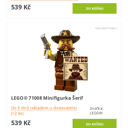
539 Kč
Kód:
LEGO71008-2
LEGO® 71008 Minifigurka Šerif
Do 3 dnů (skladem u dodavatele)
Značka:
LEGO®
(>2 ks)
539 Kč