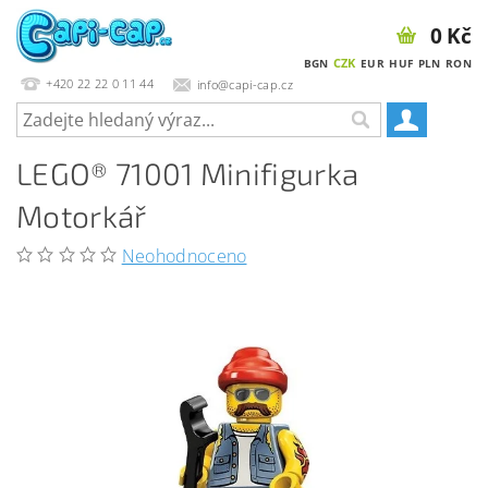
0 Kč
CZK
BGN
EUR
HUF
PLN
RON
+420 22 22 0 11 44
info@capi-cap.cz
LEGO® 71001 Minifigurka
Motorkář
Neohodnoceno