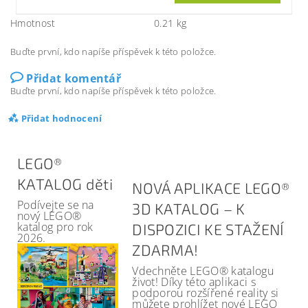
Hmotnost
0.21 kg
Buďte první, kdo napíše příspěvek k této položce.
Přidat komentář
Buďte první, kdo napíše příspěvek k této položce.
Přidat hodnocení
LEGO®
KATALOG děti
NOVÁ APLIKACE LEGO®
Podívejte se na
3D KATALOG – K
nový LEGO®
katalog pro rok
DISPOZICI KE STAŽENÍ
2026.
ZDARMA!
Vdechněte LEGO® katalogu
život! Díky této aplikaci s
podporou rozšířené reality si
můžete prohlížet nové LEGO