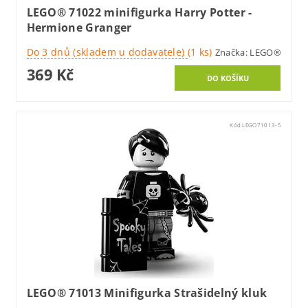
LEGO® 71022 minifigurka Harry Potter -
Hermione Granger
Do 3 dnů (skladem u dodavatele)
(1 ks)
Značka:
LEGO®
369 Kč
Kód:
LEGO71013-5
LEGO® 71013 Minifigurka Strašidelný kluk