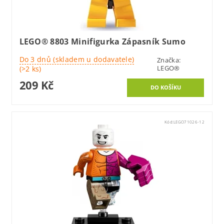
LEGO® 8803 Minifigurka Zápasník Sumo
Do 3 dnů (skladem u dodavatele)
Značka:
LEGO®
(>2 ks)
209 Kč
Kód:
LEGO71026-12