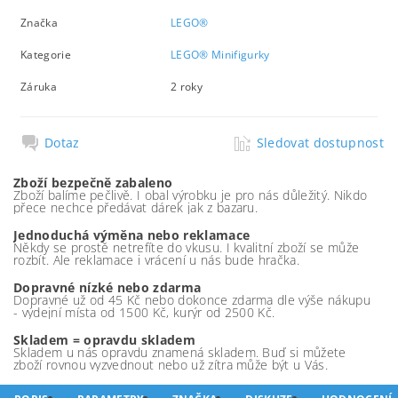
Značka
LEGO®
Kategorie
LEGO® Minifigurky
Záruka
2 roky
Dotaz
Sledovat dostupnost
Zboží bezpečně zabaleno
Zboží balíme pečlivě. I obal výrobku je pro nás důležitý. Nikdo
přece nechce předávat dárek jak z bazaru.
Jednoduchá výměna nebo reklamace
Někdy se prostě netrefíte do vkusu. I kvalitní zboží se může
rozbít. Ale reklamace i vrácení u nás bude hračka.
Dopravné nízké nebo zdarma
Dopravné už od 45 Kč nebo dokonce zdarma dle výše nákupu
- výdejní místa od 1500 Kč, kurýr od 2500 Kč.
Skladem = opravdu skladem
Skladem u nás opravdu znamená skladem. Buď si můžete
zboží rovnou vyzvednout nebo už zítra může být u Vás.