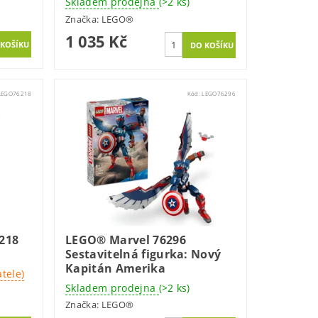
Skladem prodejna
(>2 ks)
Značka:
LEGO®
1 035 Kč
LEGO76218
Kód:
LEGO76296
218
LEGO® Marvel 76296
Sestavitelná figurka: Nový
Kapitán Amerika
tele)
Skladem prodejna
(>2 ks)
Značka:
LEGO®