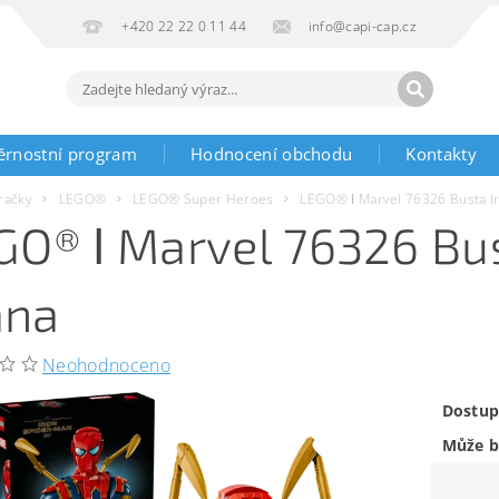
+420 22 22 0 11 44
info@capi-cap.cz
ěrnostní program
Hodnocení obchodu
Kontakty
račky
LEGO®
LEGO® Super Heroes
LEGO® ǀ Marvel 76326 Busta I
GO® ǀ Marvel 76326 Bus
na
Neohodnoceno
Dostup
Může b