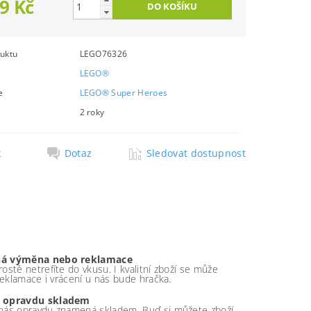
9 Kč
uktu
LEGO76326
LEGO®
e
LEGO® Super Heroes
2 roky
k
Dotaz
Sledovat dostupnost
á výměna nebo reklamace
ostě netrefíte do vkusu. I kvalitní zboží se může
 reklamace i vrácení u nás bude hračka.
 opravdu skladem
nás opravdu znamená skladem. Buď si můžete zboží