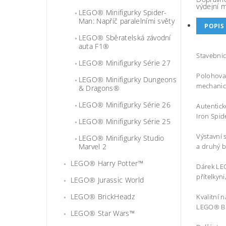
výdejní 
LEGO® Minifigurky Spider-
Man: Napříč paralelními světy
POPIS
LEGO® Sběratelská závodní
auta F1®
Stavebnic
LEGO® Minifigurky Série 27
Polohovat
LEGO® Minifigurky Dungeons
mechanic
& Dragons®
LEGO® Minifigurky Série 26
Autentick
Iron Spi
LEGO® Minifigurky Série 25
Výstavní 
LEGO® Minifigurky Studio
Marvel 2
a druhý b
LEGO® Harry Potter™
Dárek LEG
přítelkyn
LEGO® Jurassic World
LEGO® BrickHeadz
Kvalitní 
LEGO® Bui
LEGO® Star Wars™