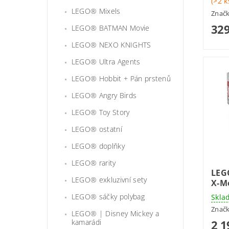
(>2 k
LEGO® Mixels
Znač
329
LEGO® BATMAN Movie
LEGO® NEXO KNIGHTS
LEGO® Ultra Agents
LEGO® Hobbit + Pán prstenů
LEGO® Angry Birds
LEGO® Toy Story
LEGO® ostatní
LEGO® doplňky
LEGO® rarity
LEG
LEGO® exkluzivní sety
X-Me
LEGO® sáčky polybag
Skla
Znač
LEGO® | Disney Mickey a
kamarádi
2 1