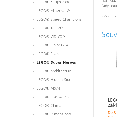
Další sta
LEGO® NINJAGO®
řady pou
LEGO® Minecraft®
379 dílků
LEGO® Speed Champions
LEGO® Technic
Souv
LEGO® VIDIYO™
LEGO® Juniors / 4+
LEGO® Elves
LEGO® Super Heroes
LEGO® Architecture
LEGO® Hidden Side
LEGO® Movie
LEGO® Overwatch
LEG
Zákl
LEGO® Chima
Do 3
LEGO® Dimensions