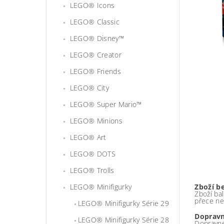
LEGO® Icons
LEGO® Classic
LEGO® Disney™
LEGO® Creator
LEGO® Friends
LEGO® City
LEGO® Super Mario™
LEGO® Minions
LEGO® Art
LEGO® DOTS
LEGO® Trolls
LEGO® Minifigurky
Zboží b
Zboží bal
přece ne
LEGO® Minifigurky Série 29
Dopravn
LEGO® Minifigurky Série 28
Dopravné