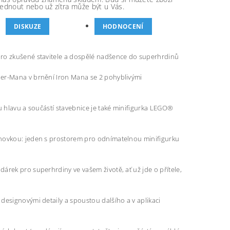
ednout nebo už zítra může být u Vás.
DISKUZE
HODNOCENÍ
pro zkušené stavitele a dospělé nadšence do superhrdinů
der-Mana v brnění Iron Mana se 2 pohyblivými
u hlavu a součástí stavebnice je také minifigurka LEGO®
enovkou: jeden s prostorem pro odnímatelnou minifigurku
árek pro superhrdiny ve vašem životě, ať už jde o přítele,
designovými detaily a spoustou dalšího a v aplikaci