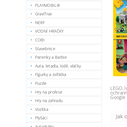
PLAYMOBIL®
GraviTrax
NERF
VODNÍ HRAČKY
COBI
Stavebnice
Panenky a Barbie
Auta, letadla, lodě, vláčky
Figurky a zvířátka
Puzzle
LEGO, l
Hry na profese
ochrann
Google 
Hry na zahradu
Vozítka
Plyšáci
Autodráhy