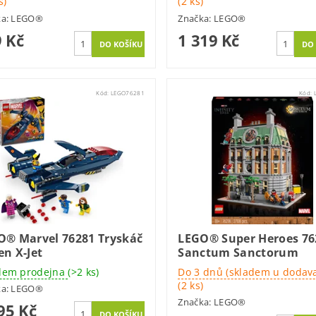
s)
(2 ks)
ka:
LEGO®
Značka:
LEGO®
 Kč
1 319 Kč
Kód:
LEGO76281
Kód:
O® Marvel 76281 Tryskáč
LEGO® Super Heroes 76
n X-Jet
Sanctum Sanctorum
dem prodejna
(>2 ks)
Do 3 dnů (skladem u dodava
(2 ks)
ka:
LEGO®
Značka:
LEGO®
95 Kč