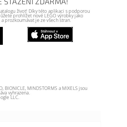
KE STAŽENÍ ZDARMA!
alogu život! Díky této aplikaci s podporou
 můžete prohlížet nové LEGO výrobky jako
a prozkoumávat je ze všech stran.
GO, BIONICLE, MINDSTORMS a MIXELS jsou
va vyhrazena.
ogle LLC.