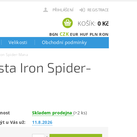
PŘIHLÁŠENÍ
REGISTRACE
KOŠÍK:
0 Kč
CZK
BGN
EUR
HUF
PLN
RON
Velikosti
Obchodní podmínky
ron Spider-Mana
ta Iron Spider-
nost
Skladem prodejna
(>2 ks)
ýt u Vás už:
11.8.2026