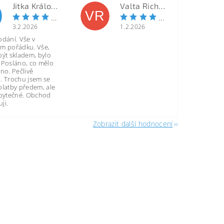
Jitka Královcová
Valta Richard
VR
3.2.2026
1.2.2026
odání. Vše v
m pořádku. Vše,
být skladem, bylo
 Posláno, co mělo
no. Pečlivě
. Trochu jsem se
platby předem, ale
zbytečné. Obchod
ji.
Zobrazit další hodnocení