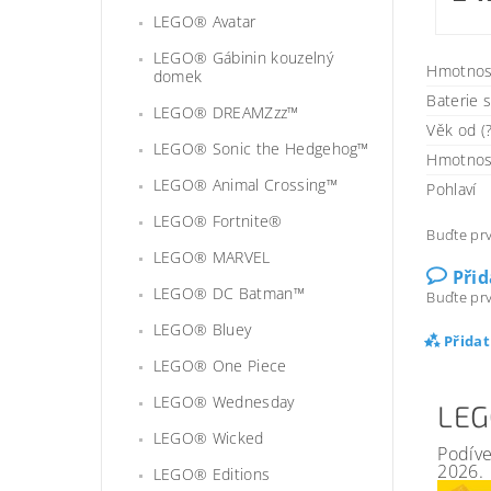
LEGO® Avatar
LEGO® Gábinin kouzelný
Hmotnos
domek
Baterie 
LEGO® DREAMZzz™
Věk od (?
LEGO® Sonic the Hedgehog™
Hmotnos
LEGO® Animal Crossing™
Pohlaví
LEGO® Fortnite®
Buďte prv
LEGO® MARVEL
Při
LEGO® DC Batman™
Buďte prv
LEGO® Bluey
Přida
LEGO® One Piece
LEGO® Wednesday
LEG
LEGO® Wicked
Podíve
2026.
LEGO® Editions