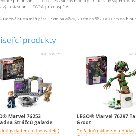
vebnice pro dospělé – Tento sestavitelný model patří do řady superhrdinsk
tavých stavebnic LEGO® pro dospělé
 – Hotová busta měří přes 17 cm na výšku, 20 cm na šířku a 11 cm do hlou
isející produkty
Kód:
LEGO76253
Kód:
O® Marvel 76253
LEGO® Marvel 76297 Ta
adna Strážců galaxie
Groot
 dnů (skladem u dodavatele)
Do 3 dnů (skladem u dodava