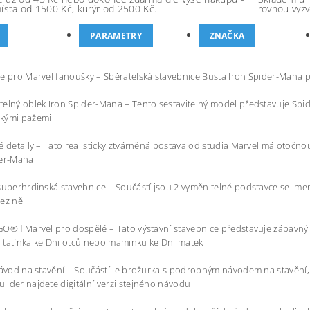
místa od 1500 Kč, kurýr od 2500 Kč.
rovnou vyzv
PARAMETRY
ZNAČKA
e pro Marvel fanoušky – Sběratelská stavebnice Busta Iron Spider-Mana 
elný oblek Iron Spider-Mana – Tento sestavitelný model představuje Spi
kými pažemi
é detaily – Tato realisticky ztvárněná postava od studia Marvel má otočno
der-Mana
superhrdinská stavebnice – Součástí jsou 2 vyměnitelné podstavce se jm
ez něj
O® ǀ Marvel pro dospělé – Tato výstavní stavebnice představuje zábavný d
i, tatínka ke Dni otců nebo maminku ke Dni matek
návod na stavění – Součástí je brožurka s podrobným návodem na stavění, 
lder najdete digitální verzi stejného návodu