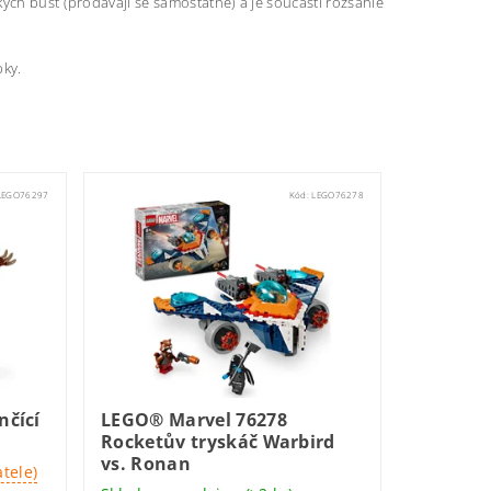
ých bust (prodávají se samostatně) a je součástí rozsáhlé
bky.
LEGO76297
Kód:
LEGO76278
nčící
LEGO® Marvel 76278
Rocketův tryskáč Warbird
vs. Ronan
tele)