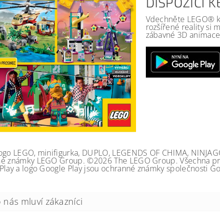
DISPOZICI 
Vdechněte LEGO® kat
rozšířené reality si
zábavné 3D animace 
ogo LEGO, minifigurka, DUPLO, LEGENDS OF CHIMA, NINJA
é známky LEGO Group. ©2026 The LEGO Group. Všechna prá
Play a logo Google Play jsou ochranné známky společnosti Go