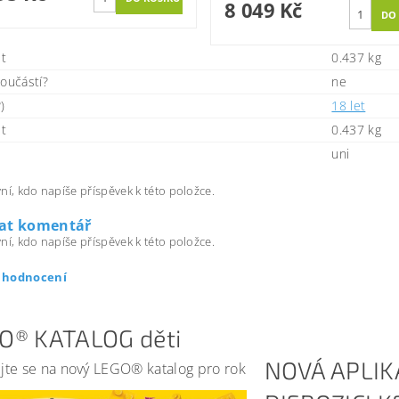
8 049 Kč
t
0.437 kg
součástí?
ne
)
18 let
t
0.437 kg
uni
ní, kdo napíše příspěvek k této položce.
dat komentář
ní, kdo napíše příspěvek k této položce.
t hodnocení
O® KATALOG děti
NOVÁ APLIK
jte se na nový LEGO® katalog pro rok