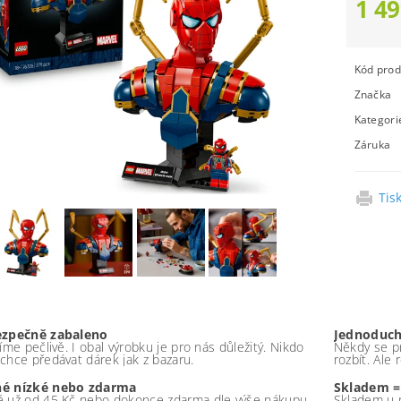
1 49
Kód prod
Značka
Kategori
Záruka
Tis
ezpečně zabaleno
Jednoduch
íme pečlivě. I obal výrobku je pro nás důležitý. Nikdo
Někdy se pr
chce předávat dárek jak z bazaru.
rozbít. Ale
é nízké nebo zdarma
Skladem =
 už od 45 Kč nebo dokonce zdarma dle výše nákupu -
Skladem u 