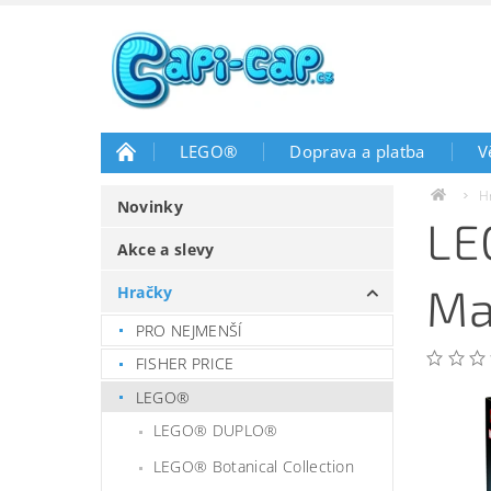
LEGO®
Doprava a platba
V
H
Novinky
LE
Akce a slevy
Ma
Hračky
PRO NEJMENŠÍ
FISHER PRICE
LEGO®
LEGO® DUPLO®
LEGO® Botanical Collection