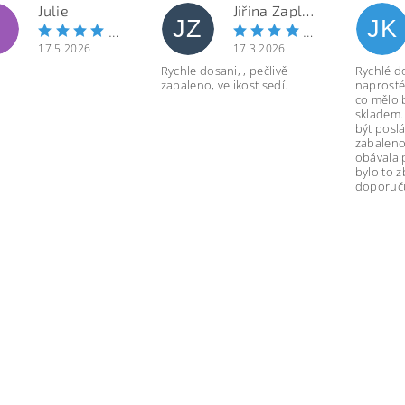
Julie
Jiřina Zapletalová
JZ
JK
17.5.2026
17.3.2026
Rychle dosani, , pečlivě
Rychlé d
zabaleno, velikost sedí.
naprosté
co mělo 
skladem.
být poslá
zabaleno
obávala 
bylo to 
doporuču