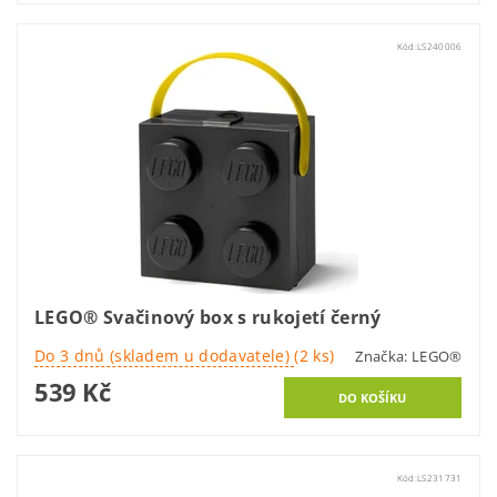
Kód:
LS240006
LEGO® Svačinový box s rukojetí černý
Do 3 dnů (skladem u dodavatele)
(2 ks)
Značka:
LEGO®
539 Kč
Kód:
LS231731