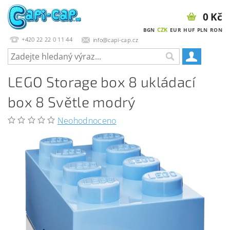
0 Kč
CZK
BGN
EUR
HUF
PLN
RON
+420 22 22 0 11 44
info@capi-cap.cz
LEGO Storage box 8 ukládací
box 8 Světle modrý
Neohodnoceno