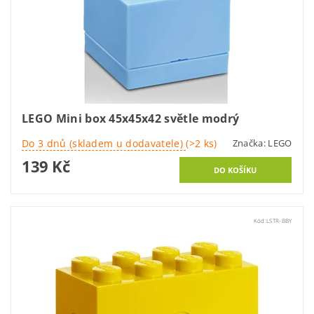
LEGO Mini box 45x45x42 světle modrý
Do 3 dnů (skladem u dodavatele)
(>2 ks)
Značka:
LEGO
139 Kč
Kód:
LSTR-BBY