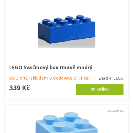
LEGO Svačinový box tmavě modrý
Do 3 dnů (skladem u dodavatele)
(1 ks)
Značka:
LEGO
339 Kč
Kód:
LSBM4BL