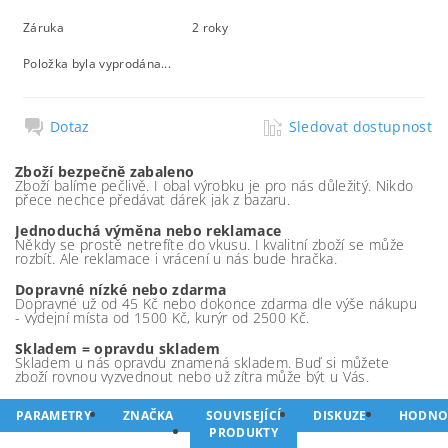
Záruka
2 roky
Položka byla vyprodána...
Dotaz
Sledovat dostupnost
Zboží bezpečně zabaleno
Zboží balíme pečlivě. I obal výrobku je pro nás důležitý. Nikdo
přece nechce předávat dárek jak z bazaru.
Jednoduchá výměna nebo reklamace
Někdy se prostě netrefíte do vkusu. I kvalitní zboží se může
rozbít. Ale reklamace i vrácení u nás bude hračka.
Dopravné nízké nebo zdarma
Dopravné už od 45 Kč nebo dokonce zdarma dle výše nákupu
- výdejní místa od 1500 Kč, kurýr od 2500 Kč.
Skladem = opravdu skladem
Skladem u nás opravdu znamená skladem. Buď si můžete
zboží rovnou vyzvednout nebo už zítra může být u Vás.
PARAMETRY
ZNAČKA
SOUVISEJÍCÍ
DISKUZE
HODNO
PRODUKTY