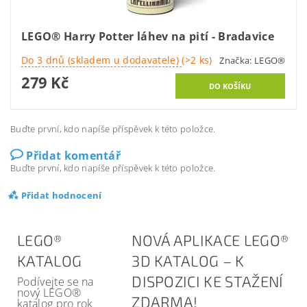
LEGO® Harry Potter láhev na pití - Bradavice
Do 3 dnů (skladem u dodavatele)
(>2 ks)
Značka:
LEGO®
279 Kč
Buďte první, kdo napíše příspěvek k této položce.
Přidat komentář
Buďte první, kdo napíše příspěvek k této položce.
Přidat hodnocení
LEGO®
NOVÁ APLIKACE LEGO®
KATALOG
3D KATALOG – K
DISPOZICI KE STAŽENÍ
Podívejte se na
nový LEGO®
ZDARMA!
katalog pro rok