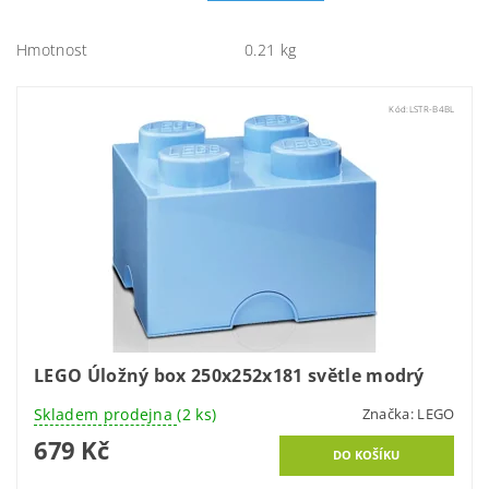
Hmotnost
0.21 kg
Kód:
LSTR-B4BL
LEGO Úložný box 250x252x181 světle modrý
Skladem prodejna
(2 ks)
Značka:
LEGO
679 Kč