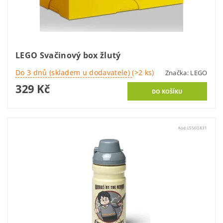
LEGO Svačinový box žlutý
Do 3 dnů (skladem u dodavatele)
(>2 ks)
Značka:
LEGO
329 Kč
Kód:
LS560831