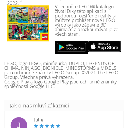
2022.
Vdechněte LEGO® katalogu
život! Díky této aplikaci s
podporou rozšířené reality si
můžete prohlížet nové LEGO
výrobky jako zábavné 3D
animace a prozkoumávat je ze
všech stran.
LEGO, logo LEGO, minifigurka, DUPLO, LEGENDS OF
CHIMA, NINJAGO, BIONICLE, MINDSTORMS a MIXELS
jsou ochranné známky LEGO Group. ©2021 The LEGO
Group. Všechna práva vyhrazena.
Google Play a logo Google Play jsou ochranné známky
společnosti Google LLC.
Julie
J