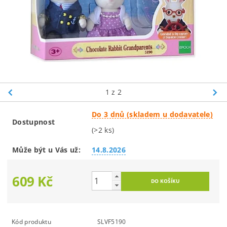
1
z 2
Do 3 dnů (skladem u dodavatele)
Dostupnost
(>2 ks)
Může být u Vás už:
14.8.2026
609 Kč
Kód produktu
SLVF5190