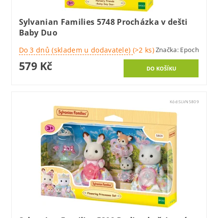
Sylvanian Families 5748 Procházka v dešti
Baby Duo
Do 3 dnů (skladem u dodavatele)
(>2 ks)
Značka:
Epoch
579 Kč
Kód:
SLVN5809