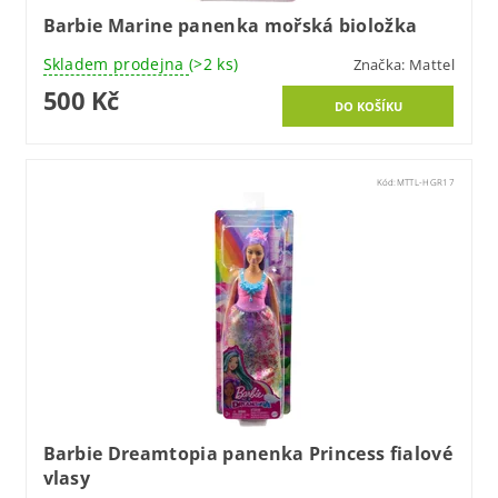
Barbie Marine panenka mořská bioložka
Skladem prodejna
(>2 ks)
Značka:
Mattel
500 Kč
Kód:
MTTL-HGR17
Barbie Dreamtopia panenka Princess fialové
vlasy