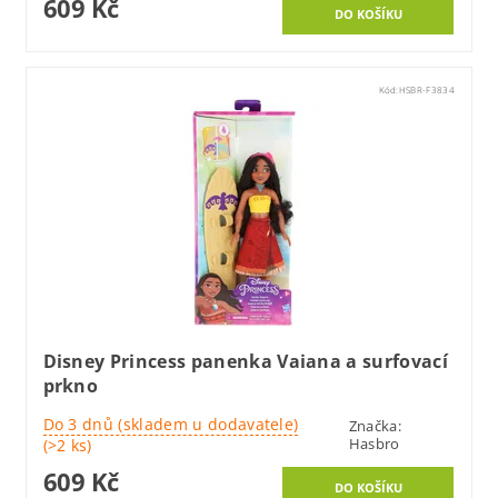
609 Kč
Kód:
HSBR-F3834
Disney Princess panenka Vaiana a surfovací
prkno
Do 3 dnů (skladem u dodavatele)
Značka:
Hasbro
(>2 ks)
609 Kč