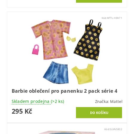
Kód:
MTTL-HBV71
Barbie oblečení pro panenku 2 pack série 4
Skladem prodejna
(>2 ks)
Značka:
Mattel
295 Kč
Kód:
SLVN5802