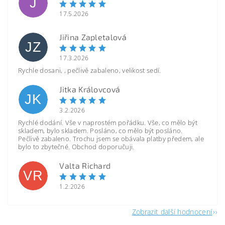
J
17.5.2026
Jiřina Zapletalová
JZ
17.3.2026
Rychle dosani, , pečlivě zabaleno, velikost sedí.
Jitka Královcová
JK
3.2.2026
Rychlé dodání. Vše v naprostém pořádku. Vše, co mělo být
skladem, bylo skladem. Posláno, co mělo být posláno.
Pečlivě zabaleno. Trochu jsem se obávala platby předem, ale
bylo to zbytečné. Obchod doporučuji.
Valta Richard
VR
1.2.2026
Zobrazit další hodnocení