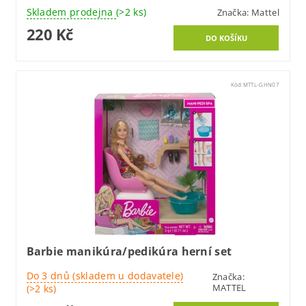
Skladem prodejna
(>2 ks)
Značka:
Mattel
220 Kč
Kód:
MTTL-GHN07
Barbie manikúra/pedikúra herní set
Do 3 dnů (skladem u dodavatele)
Značka:
MATTEL
(>2 ks)