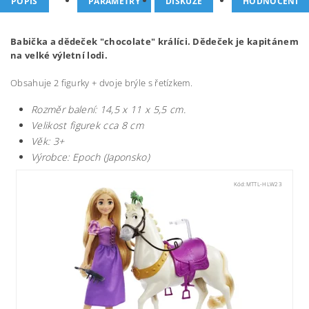
POPIS
PARAMETRY
DISKUZE
HODNOCENÍ
Babička a dědeček "chocolate" králíci. Dědeček je kapitánem
na velké výletní lodi.
Obsahuje 2 figurky + dvoje brýle s řetízkem.
Rozměr balení: 14,5 x 11 x 5,5 cm.
Velikost figurek cca 8 cm
Věk: 3+
Výrobce: Epoch (Japonsko)
Kód:
MTTL-HLW23