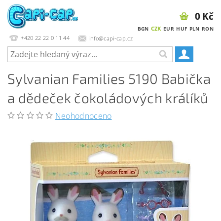
0 Kč
CZK
BGN
EUR
HUF
PLN
RON
+420 22 22 0 11 44
info@capi-cap.cz
Sylvanian Families 5190 Babička
a dědeček čokoládových králíků
Neohodnoceno