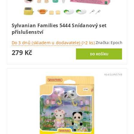
Sylvanian Families 5444 Snídanový set
příslušenství
Do 3 dnů (skladem u dodavatele)
(>2 ks)
Značka:
Epoch
279 Kč
Kód:
SLVN5748