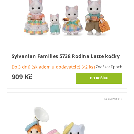
Sylvanian Families 5738 Rodina Latte kočky
Do 3 dnů (skladem u dodavatele)
(>2 ks)
Značka:
Epoch
909 Kč
Kód:
SLVN5817