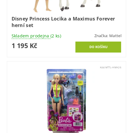
Disney Princess Locika a Maximus Forever
herní set
Skladem prodejna
(2 ks)
Značka:
Mattel
1 195 Kč
Kód:
MTTL-HMH26