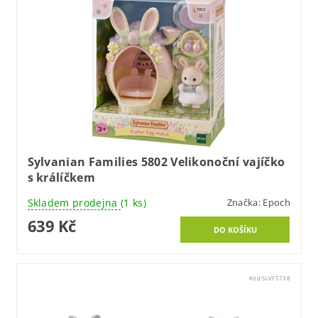
Sylvanian Families 5802 Velikonoční vajíčko
s králíčkem
Skladem prodejna
(1 ks)
Značka:
Epoch
639 Kč
Kód:
SLVF5738