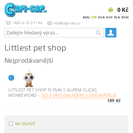
0 Kč
CZK
BGN
EUR
HUF
PLN
RON
+420 22 22 0 11 44
info@capi-cap.cz
Littlest pet shop
Nejprodávanější
1.
LITTLEST PET SHOP PLYŠÁK S KLIPEM CLICKS
MONKEYFORD
–
DO 3 DNŮ (SKLADEM U DODAVATELE)
189 Kč
NA SKLADĚ