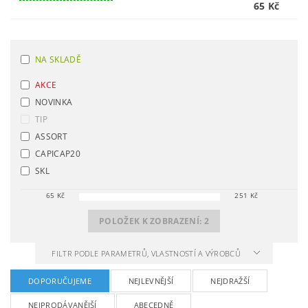
65 Kč
NA SKLADĚ
AKCE
NOVINKA
TIP
ASSORT
CAPICAP20
SKL
65
Kč
251
Kč
POLOŽEK K ZOBRAZENÍ:
2
FILTR PODLE PARAMETRŮ, VLASTNOSTÍ A VÝROBCŮ
DOPORUČUJEME
NEJLEVNĚJŠÍ
NEJDRAŽŠÍ
NEJPRODÁVANĚJŠÍ
ABECEDNĚ