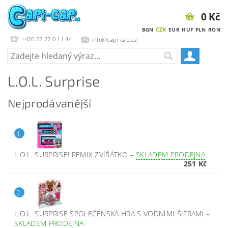
0 Kč
CZK
BGN
EUR
HUF
PLN
RON
+420 22 22 0 11 44
info@capi-cap.cz
L.O.L. Surprise
Nejprodávanější
1.
L.O.L. SURPRISE! REMIX ZVÍŘÁTKO
–
SKLADEM PRODEJNA
251 Kč
2.
L.O.L. SURPRISE SPOLEČENSKÁ HRA S VODNÍMI ŠIFRAMI
–
SKLADEM PRODEJNA