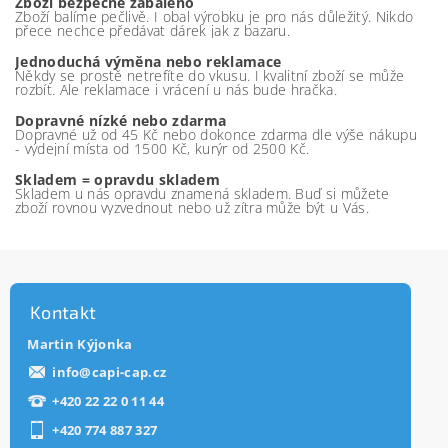
Zboží bezpečně zabaleno
Zboží balíme pečlivě. I obal výrobku je pro nás důležitý. Nikdo
přece nechce předávat dárek jak z bazaru.
Jednoduchá výměna nebo reklamace
Někdy se prostě netrefíte do vkusu. I kvalitní zboží se může
rozbít. Ale reklamace i vrácení u nás bude hračka.
Dopravné nízké nebo zdarma
Dopravné už od 45 Kč nebo dokonce zdarma dle výše nákupu
- výdejní místa od 1500 Kč, kurýr od 2500 Kč.
Skladem = opravdu skladem
Skladem u nás opravdu znamená skladem. Buď si můžete
zboží rovnou vyzvednout nebo už zítra může být u Vás.
Kontakt
Martin Kýjonka
info
@
capi-cap.cz
+420 22 22 0 11 44
+420 774 887 327