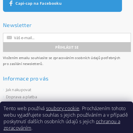
Capi-cap na Facebooku
Newsletter
Vložením emailu souhlasíte se
zpracováním osobních údajů
potřebných
pro zasílání newsletterů.
Informace pro vás
Jak nakupovat
Doprava a platba
Obchodní podmínky
Tento web používá
soubory cookie
. Procházením tohoto
Ochrana osobních údajů
webu vyjadřujete souhlas s jejich používáním a v případě
Velkoobchod
poskytnutí dalších osobních údajů s jejich
ochranou a
Zásady používání souborů cookies
zpracováním
.