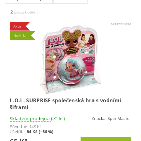
2
položek celkem
Kód:
SPIN45052
Akce
Novinka
L.O.L. SURPRISE společenská hra s vodními
šiframi
Skladem prodejna
(>2 ks)
Značka:
Spin Master
Původně:
149 Kč
Ušetříte
:
84 Kč (–56 %)