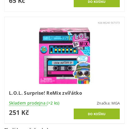
65 Kč
Kód:
MGAE-567073
L.O.L. Surprise! ReMix zvířátko
Skladem prodejna
(>2 ks)
Značka:
MGA
251 Kč