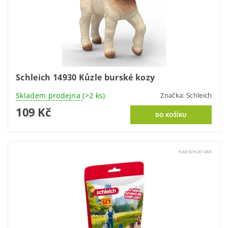
Schleich 14930 Kůzle burské kozy
Skladem prodejna
(>2 ks)
Značka:
Schleich
109 Kč
Kód:
SCHL81466