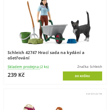
Schleich 42747 Hrací sada na kydání a
ošetřování
Skladem prodejna
(2 ks)
Značka:
Schleich
239 Kč
Kód:
SCHL42748