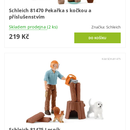
Schleich 81470 Pekařka s kočkou a
příslušenstvím
Skladem prodejna
(2 ks)
Značka:
Schleich
219 Kč
Kód:
SCHL81475
Schleich 81475 Lesník