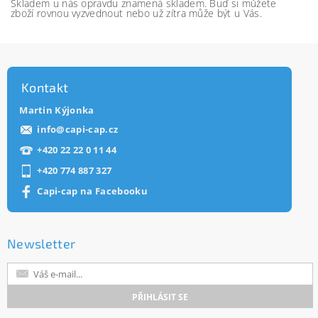
Skladem u nás opravdu znamená skladem. Buď si můžete
zboží rovnou vyzvednout nebo už zítra může být u Vás.
Kontakt
Martin Kýjonka
info
@
capi-cap.cz
+420 22 22 0 11 44
+420 774 887 327
Capi-cap na Facebooku
Newsletter