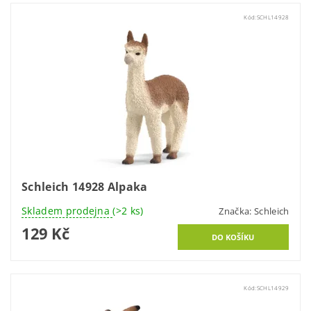
Kód:
SCHL14928
Schleich 14928 Alpaka
Skladem prodejna
(>2 ks)
Značka:
Schleich
129 Kč
Kód:
SCHL14929