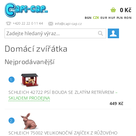
0 Kč
CZK
BGN
EUR
HUF
PLN
RON
+420 22 22 0 11 44
info@capi-cap.cz
Domácí zvířátka
Nejprodávanější
1.
SCHLEICH 42722 PSÍ BOUDA SE ZLATÝM RETRÍVREM
–
SKLADEM PRODEJNA
449 Kč
2.
SCHLEICH 75002 VELIKONOČNÍ ZAJÍČEK Z RŮŽOVÉHO