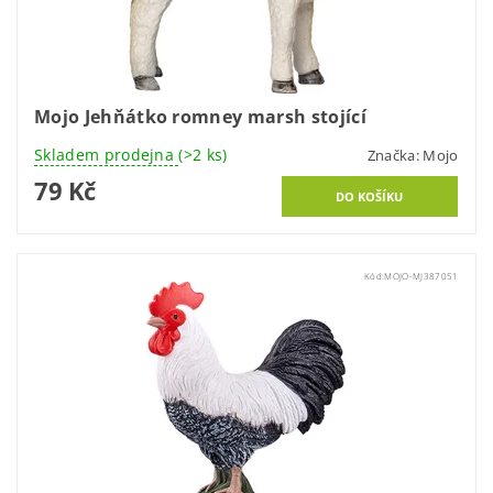
Mojo Jehňátko romney marsh stojící
Skladem prodejna
(>2 ks)
Značka:
Mojo
79 Kč
Kód:
MOJO-MJ387051