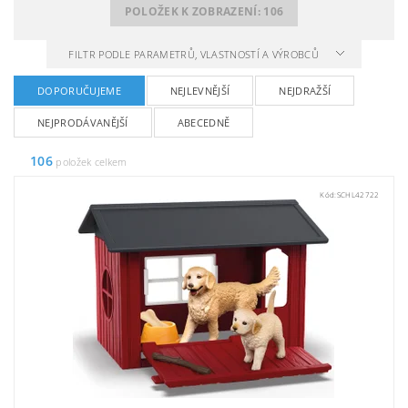
POLOŽEK K ZOBRAZENÍ:
106
FILTR PODLE PARAMETRŮ, VLASTNOSTÍ A VÝROBCŮ
DOPORUČUJEME
NEJLEVNĚJŠÍ
NEJDRAŽŠÍ
NEJPRODÁVANĚJŠÍ
ABECEDNĚ
106
položek celkem
Kód:
SCHL42722