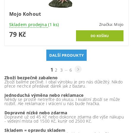
Mojo Kohout
Skladem prodejna
(1 ks)
Značka:
Mojo
79 Kč
DALŠÍ PRODUKTY
1
...
2
3
6
Zboží bezpečně zabaleno
Zboží balíme pečlivě. I obal výrobku je pro nás důležitý. Nikdo
přece nechce předávat dárek jak z bazaru.
Jednoduchá výměna nebo reklamace
Někdy se prostě netrefíte do vkusu. I kvalitní zboží se může
rozbít. Ale reklamace i vrácení u nás bude hračka.
Dopravné nízké nebo zdarma
Dopravné už od 45 Kč nebo dokonce zdarma dle výše nákupu
- výdejní místa od 1500 Kč, kurýr od 2500 Kč.
Skladem = opravdu skladem