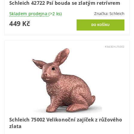
Schleich 42722 Psí bouda se zlatým retrívrem
Skladem prodejna
(>2 ks)
Značka:
Schleich
449 Kč
Kód:
SCHL75002
Schleich 75002 Velikonoční zajíček z růžového
zlata