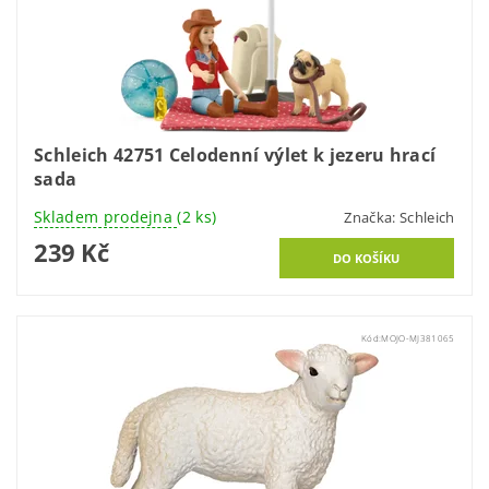
Schleich 42751 Celodenní výlet k jezeru hrací
sada
Skladem prodejna
(2 ks)
Značka:
Schleich
239 Kč
Kód:
MOJO-MJ381065