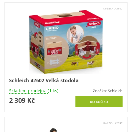
Kód:
SCHL42602
Schleich 42602 Velká stodola
Skladem prodejna
(1 ks)
Značka:
Schleich
2 309 Kč
Kód:
SCHL42747