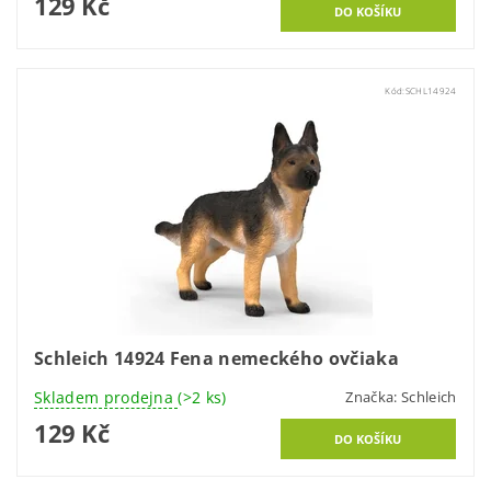
129 Kč
Kód:
SCHL14924
Schleich 14924 Fena nemeckého ovčiaka
Skladem prodejna
(>2 ks)
Značka:
Schleich
129 Kč