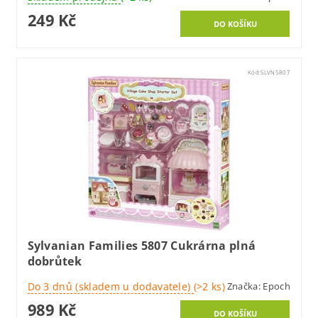
249 Kč
Kód:
SLVN5807
Sylvanian Families 5807 Cukrárna plná
dobrůtek
Do 3 dnů (skladem u dodavatele)
(>2 ks)
Značka:
Epoch
989 Kč