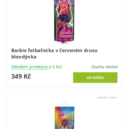
Barbie fotbalistka v červeném drusu
blondýnka
Skladem prodejna
(>2 ks)
Značka:
Mattel
349 Kč
Kód:
MTTL-HGR19