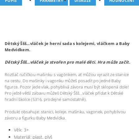
POPIS
PARAMETRY
DISKUZE
HODNOCENÍ
Dětský Ššš…vláček je herní sada s kolejemi, vláčkem a Baby
Medvídkem.
Dětský Ššš…vláček je stvořen pro malé děti. Hra může začít.
Roztlač ručičkou mašinku s vagónkem, ať můžou vyrazit ze stanice
na cestu. Do mašinky i vagonku můžeš posadit po jedné Baby
figurce. Pozor jede vlak, pohyblivá závora musí být sklopená dole!
Pro ještě větší zábavu můžeš Dětský Ššš...vláček přidat k Dětské
hradní školce (5316, prodejné samostatně).
Produkt obsahuje: stanici, koleje, mašinku, vagonek, pohyblivou
závoru a figurku Baby Medvídka.
Věk: 3+
Materiál: plast, plyš