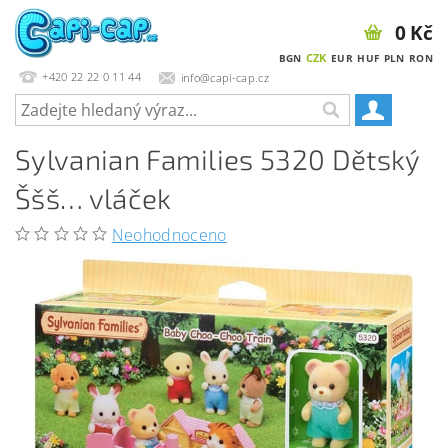
0 Kč
CZK
BGN
EUR
HUF
PLN
RON
+420 22 22 0 11 44
info@capi-cap.cz
Sylvanian Families 5320 Dětský
Ššš… vláček
Neohodnoceno