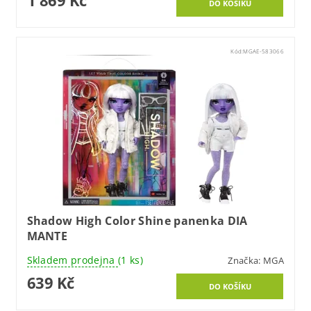
Kód:
MGAE-583066
Shadow High Color Shine panenka DIA
MANTE
Skladem prodejna
(1 ks)
Značka:
MGA
639 Kč