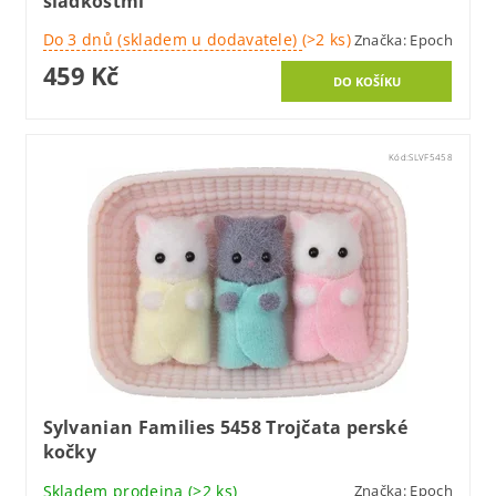
sladkostmi
Do 3 dnů (skladem u dodavatele)
(>2 ks)
Značka:
Epoch
459 Kč
Kód:
SLVF5458
Sylvanian Families 5458 Trojčata perské
kočky
Skladem prodejna
(>2 ks)
Značka:
Epoch