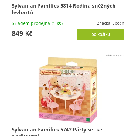
Sylvanian Families 5814 Rodina sněžných
levhartů
Skladem prodejna
(1 ks)
Značka:
Epoch
849 Kč
Kód:
SLVN5742
Sylvanian Families 5742 Párty set se