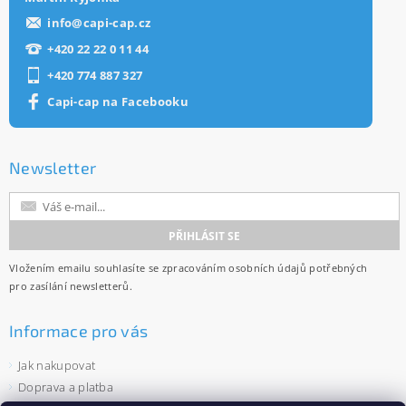
info
@
capi-cap.cz
+420 22 22 0 11 44
+420 774 887 327
Capi-cap na Facebooku
Newsletter
Vložením emailu souhlasíte se
zpracováním osobních údajů
potřebných
pro zasílání newsletterů.
Informace pro vás
Jak nakupovat
Doprava a platba