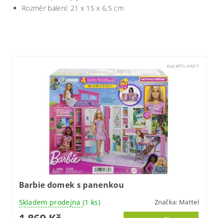
Rozměr balení: 21 x 15 x 6,5 cm
Kód:
MTTL-HRJ77
Barbie domek s panenkou
Skladem prodejna
(1 ks)
Značka:
Mattel
1 869 Kč