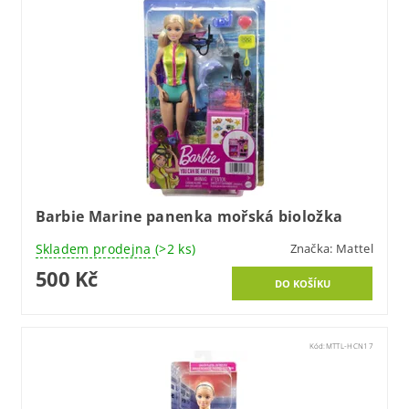
Barbie Marine panenka mořská bioložka
Skladem prodejna
(>2 ks)
Značka:
Mattel
500 Kč
Kód:
MTTL-HCN17