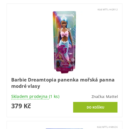
Kód:
MTTL-HGR12
Barbie Dreamtopia panenka mořská panna
modré vlasy
Skladem prodejna
(1 ks)
Značka:
Mattel
379 Kč
Kód:
MTTL-HMH26