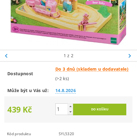
1
z 2
Do 3 dnů (skladem u dodavatele)
Dostupnost
(>2 ks)
Může být u Vás už:
14.8.2026
439 Kč
Kód produktu
SYL5320