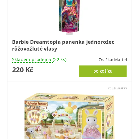
Barbie Dreamtopia panenka jednorožec
růžovožluté vlasy
Skladem prodejna
(>2 ks)
Značka:
Mattel
220 Kč
Kód:
SLVN5833