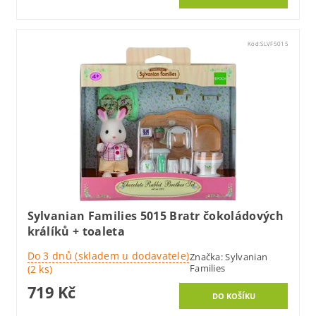
Kód:
SLVF5015
Sylvanian Families 5015 Bratr čokoládových
králíků + toaleta
Do 3 dnů (skladem u dodavatele)
Značka:
Sylvanian
Families
(2 ks)
719 Kč