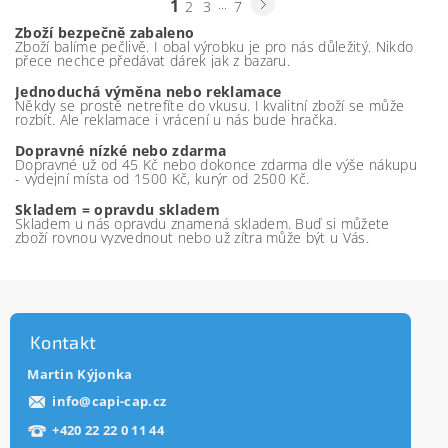
1
...
2
3
7
Zboží bezpečně zabaleno
Zboží balíme pečlivě. I obal výrobku je pro nás důležitý. Nikdo
přece nechce předávat dárek jak z bazaru.
Jednoduchá výměna nebo reklamace
Někdy se prostě netrefíte do vkusu. I kvalitní zboží se může
rozbít. Ale reklamace i vrácení u nás bude hračka.
Dopravné nízké nebo zdarma
Dopravné už od 45 Kč nebo dokonce zdarma dle výše nákupu
- výdejní místa od 1500 Kč, kurýr od 2500 Kč.
Skladem = opravdu skladem
Skladem u nás opravdu znamená skladem. Buď si můžete
zboží rovnou vyzvednout nebo už zítra může být u Vás.
Kontakt
Martin Kýjonka
info
@
capi-cap.cz
+420 22 22 0 11 44