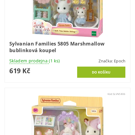
Sylvanian Families 5805 Marshmallow
bublinková koupel
Skladem prodejna
(1 ks)
Značka:
Epoch
619 Kč
Kód:
SLVN5806