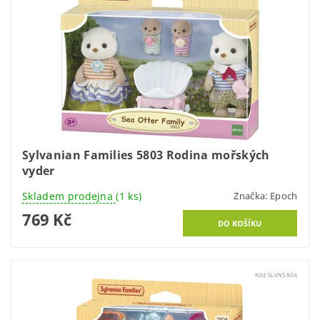
Sylvanian Families 5803 Rodina mořských
vyder
Skladem prodejna
(1 ks)
Značka:
Epoch
769 Kč
Kód:
SLVN5804