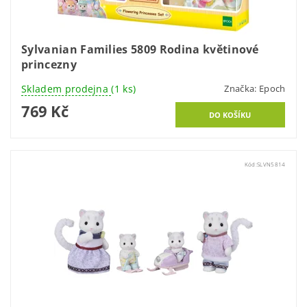
Sylvanian Families 5809 Rodina květinové
princezny
Skladem prodejna
(1 ks)
Značka:
Epoch
769 Kč
Kód:
SLVN5814