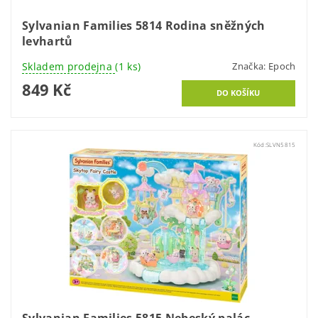
Sylvanian Families 5814 Rodina sněžných
levhartů
Skladem prodejna
(1 ks)
Značka:
Epoch
849 Kč
Kód:
SLVN5815
Sylvanian Families 5815 Nebeský palác