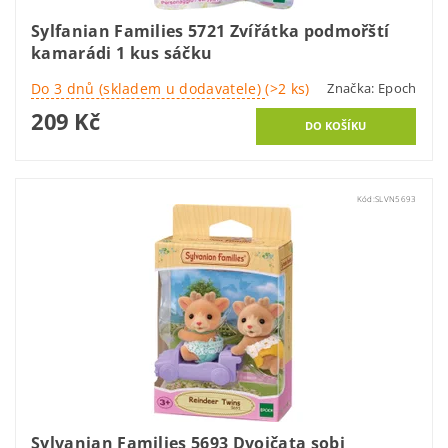
Sylfanian Families 5721 Zvířátka podmořští
kamarádi 1 kus sáčku
Do 3 dnů (skladem u dodavatele)
(>2 ks)
Značka:
Epoch
209 Kč
Kód:
SLVN5693
Sylvanian Families 5693 Dvojčata sobi