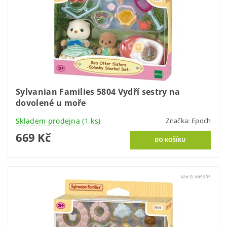
Sylvanian Families 5804 Vydří sestry na
dovolené u moře
Skladem prodejna
(1 ks)
Značka:
Epoch
669 Kč
Kód:
SLVN5805