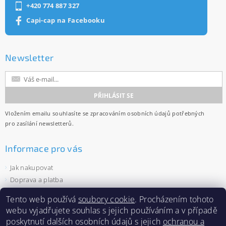
+420 774 887 327
Capi-cap na Facebooku
Newsletter
Vložením emailu souhlasíte se
zpracováním osobních údajů
potřebných
pro zasílání newsletterů.
Informace pro vás
Jak nakupovat
Doprava a platba
Obchodní podmínky
Tento web používá
soubory cookie
. Procházením tohoto
Ochrana osobních údajů
webu vyjadřujete souhlas s jejich používáním a v případě
Velkoobchod
poskytnutí dalších osobních údajů s jejich
ochranou a