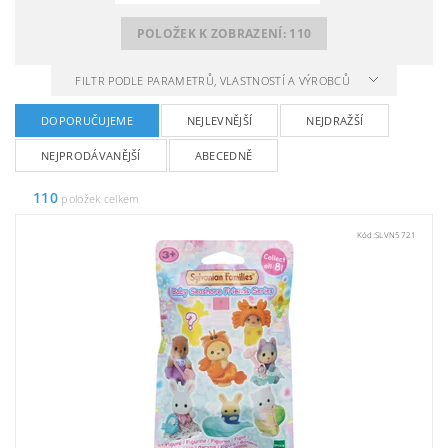
POLOŽEK K ZOBRAZENÍ:
110
FILTR PODLE PARAMETRŮ, VLASTNOSTÍ A VÝROBCŮ
DOPORUČUJEME
NEJLEVNĚJŠÍ
NEJDRAŽŠÍ
NEJPRODÁVANĚJŠÍ
ABECEDNĚ
110
položek celkem
Kód:
SLVN5721