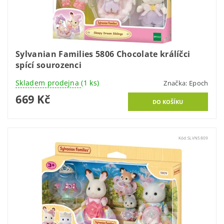
Sylvanian Families 5806 Chocolate králíčci
spící sourozenci
Skladem prodejna
(1 ks)
Značka:
Epoch
669 Kč
Kód:
SLVN5809