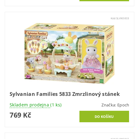
Kód:
SLVN5833
Sylvanian Families 5833 Zmrzlinový stánek
Skladem prodejna
(1 ks)
Značka:
Epoch
769 Kč
Kód:
SLVN5842