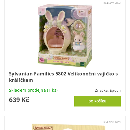
Kód:
SLVN5802
Sylvanian Families 5802 Velikonoční vajíčko s
králíčkem
Skladem prodejna
(1 ks)
Značka:
Epoch
639 Kč
Kód:
SLVN5803