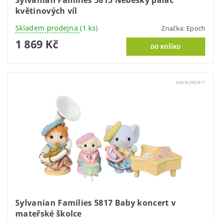
květinových víl
Skladem prodejna
(1 ks)
Značka:
Epoch
1 869 Kč
Kód:
SLVN5817
Sylvanian Families 5817 Baby koncert v
mateřské školce