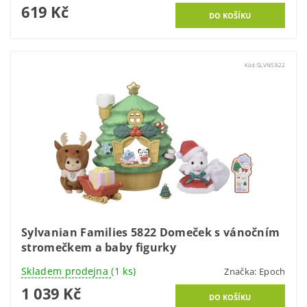
619 Kč
Kód:
SLVN5822
Sylvanian Families 5822 Domeček s vánočním
stromečkem a baby figurky
Skladem prodejna
(1 ks)
Značka:
Epoch
1 039 Kč