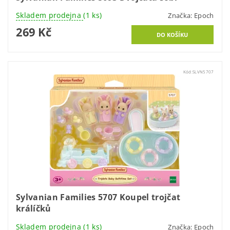
Skladem prodejna
(1 ks)
Značka:
Epoch
269 Kč
Kód:
SLVN5707
Sylvanian Families 5707 Koupel trojčat
králíčků
Skladem prodejna
(1 ks)
Značka:
Epoch