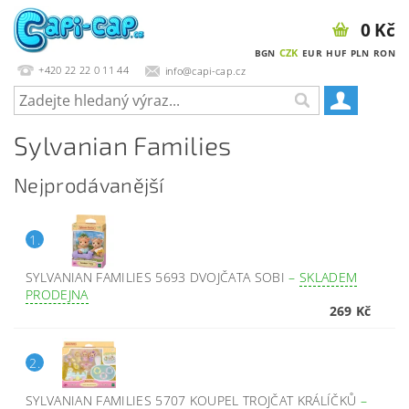
0 Kč
CZK
BGN
EUR
HUF
PLN
RON
+420 22 22 0 11 44
info@capi-cap.cz
Sylvanian Families
Nejprodávanější
1.
SYLVANIAN FAMILIES 5693 DVOJČATA SOBI
–
SKLADEM
PRODEJNA
269 Kč
2.
SYLVANIAN FAMILIES 5707 KOUPEL TROJČAT KRÁLÍČKŮ
–