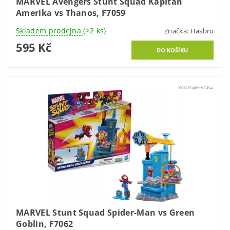
MARVEL Avengers Stunt Squad Kapitán
Amerika vs Thanos, F7059
Skladem prodejna
(>2 ks)
Značka:
Hasbro
595 Kč
Kód:
HSBR-F7062
MARVEL Stunt Squad Spider-Man vs Green
Goblin, F7062