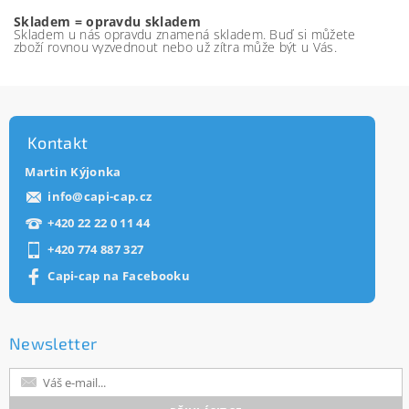
Skladem = opravdu skladem
Skladem u nás opravdu znamená skladem. Buď si můžete
zboží rovnou vyzvednout nebo už zítra může být u Vás.
Kontakt
Martin Kýjonka
info
@
capi-cap.cz
+420 22 22 0 11 44
+420 774 887 327
Capi-cap na Facebooku
Newsletter