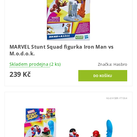
MARVEL Stunt Squad figurka Iron Man vs
M.o.d.o.k.
Skladem prodejna
(2 ks)
Značka:
Hasbro
239 Kč
Kód:
HSBR-F7064