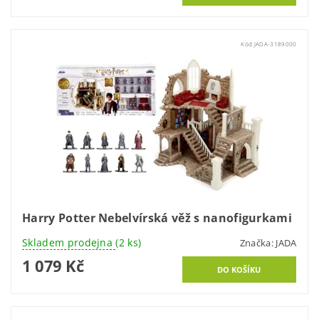
Kód:
JADA-3189000
Harry Potter Nebelvírská věž s nanofigurkami
Skladem prodejna
(2 ks)
Značka:
JADA
1 079 Kč