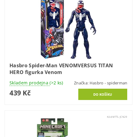
Hasbro Spider-Man VENOMVERSUS TITAN
HERO figurka Venom
Skladem prodejna
(>2 ks)
Značka:
Hasbro - spiderman
439 Kč
Kód:
MTTL-JCN29