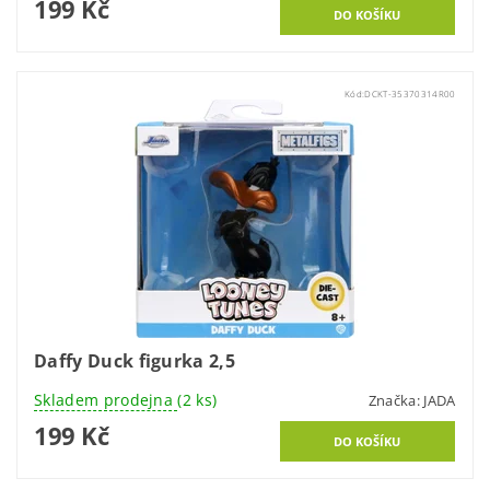
199 Kč
Kód:
DCKT-35370314R00
Daffy Duck figurka 2,5
Skladem prodejna
(2 ks)
Značka:
JADA
199 Kč