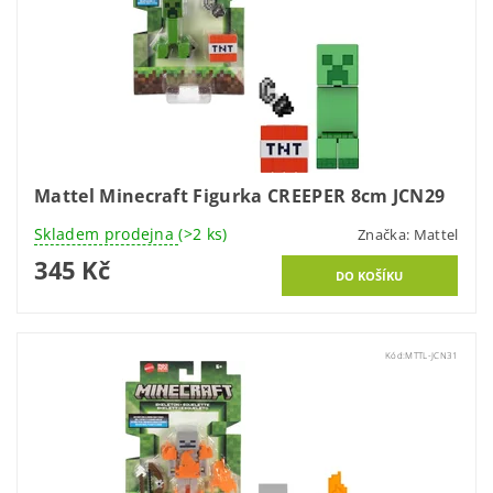
Mattel Minecraft Figurka CREEPER 8cm JCN29
Skladem prodejna
(>2 ks)
Značka:
Mattel
345 Kč
Kód:
MTTL-JCN31