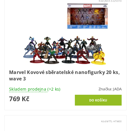
Kód:
JADA-3225010
Marvel Kovové sběratelské nanofigurky 20 ks,
wave 3
Skladem prodejna
(>2 ks)
Značka:
JADA
769 Kč
Kód:
MTTL-HTW00