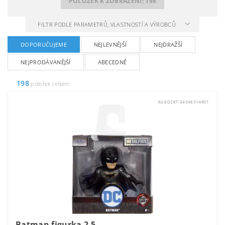
POLOŽEK K ZOBRAZENÍ:
198
FILTR PODLE PARAMETRŮ, VLASTNOSTÍ A VÝROBCŮ
DOPORUČUJEME
NEJLEVNĚJŠÍ
NEJDRAŽŠÍ
NEJPRODÁVANĚJŠÍ
ABECEDNĚ
198
položek celkem
Kód:
DCKT-34348314R01
Batman figurka 2,5