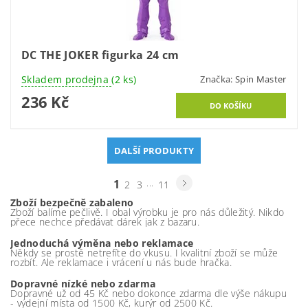
DC THE JOKER figurka 24 cm
Skladem prodejna
(2 ks)
Značka:
Spin Master
236 Kč
DALŠÍ PRODUKTY
1
...
2
3
11
Zboží bezpečně zabaleno
Zboží balíme pečlivě. I obal výrobku je pro nás důležitý. Nikdo
přece nechce předávat dárek jak z bazaru.
Jednoduchá výměna nebo reklamace
Někdy se prostě netrefíte do vkusu. I kvalitní zboží se může
rozbít. Ale reklamace i vrácení u nás bude hračka.
Dopravné nízké nebo zdarma
Dopravné už od 45 Kč nebo dokonce zdarma dle výše nákupu
- výdejní místa od 1500 Kč, kurýr od 2500 Kč.