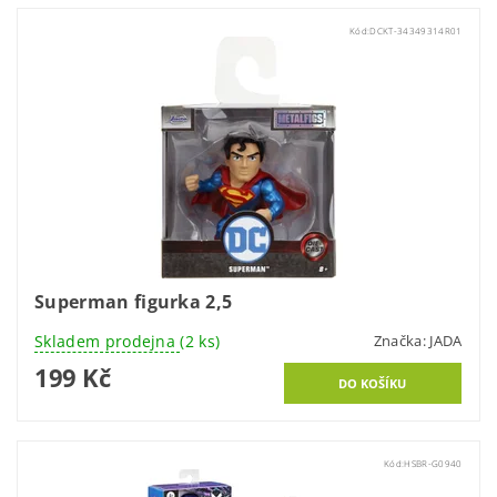
Kód:
DCKT-34349314R01
Superman figurka 2,5
Skladem prodejna
(2 ks)
Značka:
JADA
199 Kč
Kód:
HSBR-G0940