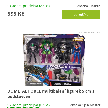
Skladem prodejna
(>2 ks)
Značka:
Hasbro
595 Kč
Kód:
SPNM-20151453
DC METAL FORCE multibalení figurek 5 cm s
podstavcem
Skladem prodejna
(>2 ks)
Značka:
Spin Master