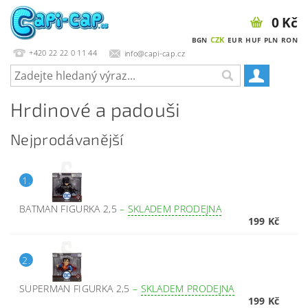
0 Kč
CZK
BGN
EUR
HUF
PLN
RON
+420 22 22 0 11 44
info@capi-cap.cz
Hrdinové a padouši
Nejprodávanější
1.
BATMAN FIGURKA 2,5
–
SKLADEM PRODEJNA
199 Kč
2.
SUPERMAN FIGURKA 2,5
–
SKLADEM PRODEJNA
199 Kč