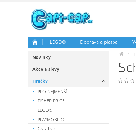
LEGO®
Doprava a platba
V
H
Novinky
Sc
Akce a slevy
Hračky
PRO NEJMENŠÍ
FISHER PRICE
LEGO®
PLAYMOBIL®
GraviTrax