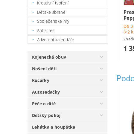
Kreativní tvoření
Pra
Dětské zbraně
Pepp
Společenské hry
Do 3
Antistres
(>2 k
Znač
Adventní kalendáře
1 3
Kojenecká obuv
Nošení dětí
Podo
Kočárky
Autosedačky
Péče o dítě
Dětský pokoj
Lehátka a houpátka