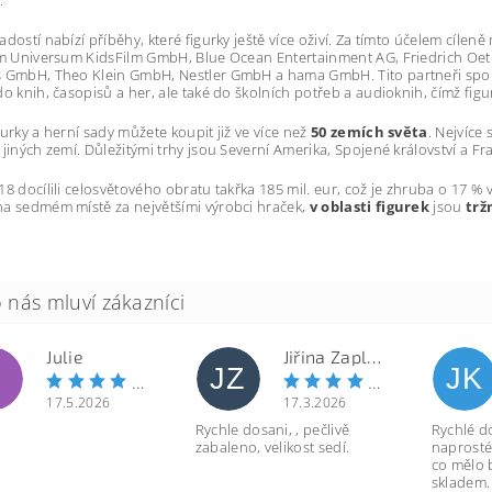
adostí nabízí příběhy, které figurky ještě více oživí. Za tímto účelem cíleně
nim Universum KidsFilm GmbH, Blue Ocean Entertainment AG, Friedrich O
 GmbH, Theo Klein GmbH, Nestler GmbH a hama GmbH. Tito partneři spole
do knih, časopisů a her, ale také do školních potřeb a audioknih, čímž figu
gurky a herní sady můžete koupit již ve více než
50 zemích světa
. Nejvíce
 jiných zemí. Důležitými trhy jsou Severní Amerika, Spojené království a Fr
18 docílili celosvětového obratu takřka 185 mil. eur, což je zhruba o 17 %
a sedmém místě za největšími výrobci hraček,
v oblasti figurek
jsou
trž
Julie
Jiřina Zapletalová
JZ
JK
17.5.2026
17.3.2026
Rychle dosani, , pečlivě
Rychlé d
zabaleno, velikost sedí.
naprosté
co mělo 
skladem.