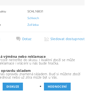
uktu
SCHL16831
Schleich
e
Zvířátka
k
Dotaz
Sledovat dostupnost
á výměna nebo reklamace
ostě netrefíte do vkusu. I kvalitní zboží se může
 reklamace i vrácení u nás bude hračka.
 opravdu skladem
nás opravdu znamená skladem. Buď si můžete zboží
ednout nebo už zítra může být u Vás.
DISKUZE
HODNOCENÍ