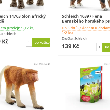
eich 14763 Slon africký
Schleich 16397 Fena
dě
Bernského horského p
dem prodejna
(>2 ks)
Do 3 dnů (skladem u dodava
(>2 ks)
ka:
Schleich
Značka:
Schleich
 Kč
139 Kč
Kód:
SCHL14846
Kód: