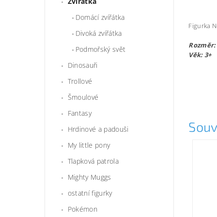
Zvířátka
Domácí zvířátka
Figurka N
Divoká zvířátka
Rozměr: 
Podmořský svět
Věk: 3+
Dinosauři
Trollové
Šmoulové
Fantasy
Souv
Hrdinové a padouši
My little pony
Tlapková patrola
Mighty Muggs
ostatní figurky
Pokémon