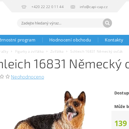
+420 22 22 0 11 44
info@capi-cap.cz
ěrnostní program
Hodnocení obchodu
Kontakty
račky
Figurky a zvířátka
Zvířátka
Schleich 16831 Německý ovčák
hleich 16831 Německý 
Neohodnoceno
Dostup
Může b
139