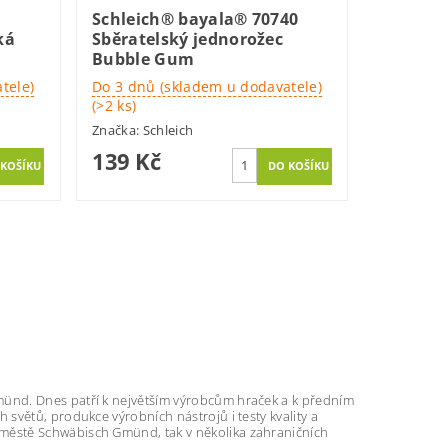
Schleich® bayala® 70740
ká
Sběratelský jednorožec
Bubble Gum
tele)
Do 3 dnů (skladem u dodavatele)
(>2 ks)
Značka:
Schleich
139 Kč
münd. Dnes patří k největším výrobcům hraček a k předním
h světů, produkce výrobních nástrojů i testy kvality a
ve městě Schwäbisch Gmünd, tak v několika zahraničních