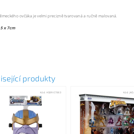
ěmeckého ovčáka je velmi precizně tvarovaná a ručně malovaná.
5 x 7cm
isející produkty
Kód:
HSBR-E7883
Kód:
JAD