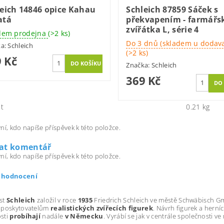
eich 14846 opice Kahau
Schleich 87859 Sáček s
atá
překvapením - farmářs
zvířátka L, série 4
dem prodejna
(>2 ks)
Do 3 dnů (skladem u dodava
ka:
Schleich
(>2 ks)
 Kč
Značka:
Schleich
369 Kč
t
0.21 kg
ní, kdo napíše příspěvek k této položce.
dat komentář
ní, kdo napíše příspěvek k této položce.
t hodnocení
st
Schleich
založil v roce
1935
Friedrich Schleich ve městě Schwäbisch G
 poskytovatelům
realistických zvířecích figurek
. Návrh figurek a herníc
sti
probíhají
nadále
v Německu
. Vyrábí se jak v centrále společnosti 
.