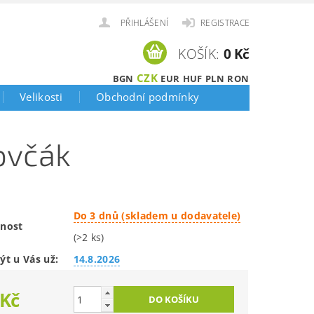
PŘIHLÁŠENÍ
REGISTRACE
KOŠÍK:
0 Kč
CZK
BGN
EUR
HUF
PLN
RON
Velikosti
Obchodní podmínky
ovčák
Do 3 dnů (skladem u dodavatele)
nost
(>2 ks)
ýt u Vás už:
14.8.2026
 Kč