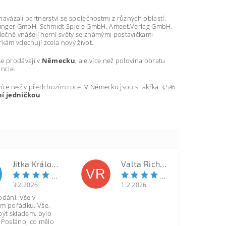
 navázali partnerství se společnostmi z různých oblastí.
etinger GmbH, Schmidt Spiele GmbH, Ameet.Verlag GmbH,
čně vnášejí herní světy se známými postavičkami
rkám vdechují zcela nový život.
 se prodávají v
Německu
, ale více než polovina obratu
ancie.
 více než v předchozím roce. V Německu jsou s takřka 3,5%
ní jedničkou
.
Jitka Královcová
Valta Richard
VR
3.2.2026
1.2.2026
odání. Vše v
m pořádku. Vše,
být skladem, bylo
 Posláno, co mělo