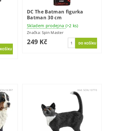
DC The Batman figurka
Batman 30 cm
Skladem prodejna
(>2 ks)
Značka:
Spin Master
249 Kč
SCHL16397
Kód:
SCHL13770