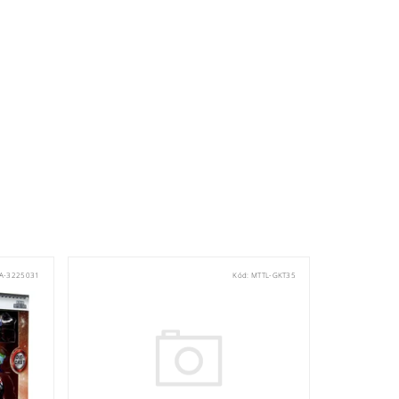
A-3225031
Kód:
MTTL-GKT35