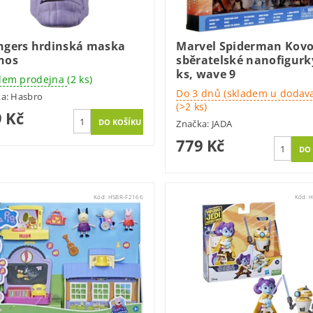
ngers hrdinská maska
Marvel Spiderman Kov
nos
sběratelské nanofigurk
ks, wave 9
dem prodejna
(2 ks)
Do 3 dnů (skladem u dodava
ka:
Hasbro
(>2 ks)
 Kč
Značka:
JADA
779 Kč
Kód:
HSBR-F2166
Kód:
H