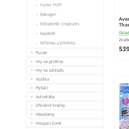
Funko POP!
Bakugan
Ave
Eldrador® Creatures
Tha
Skla
bayala®
Znač
Klíčenky a přívěsky
539
Puzzle
Hry na profese
Hry na zahradu
Vozítka
Plyšáci
Autodráhy
Dřevěné hračky
Hlavolamy
Houpací koně