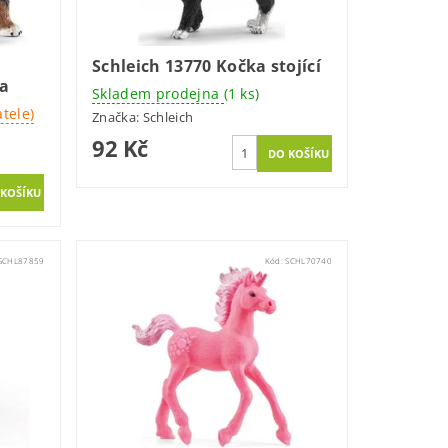
Schleich 13770 Kočka stojící
sa
Skladem prodejna
(1 ks)
tele)
Značka:
Schleich
92 Kč
SCHL87859
Kód:
SCHL70740