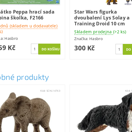
sátko Peppa hrací sada
Star Wars figurka
ina školka, F2166
dvoubalení Lys Solay a
Training Droid 10 cm
 dnů (skladem u dodavatele)
s)
Skladem prodejna
(>2 ks)
ka:
Hasbro
Značka:
Hasbro
59 Kč
300 Kč
bné produkty
Kód:
SCHL14763
Kód: