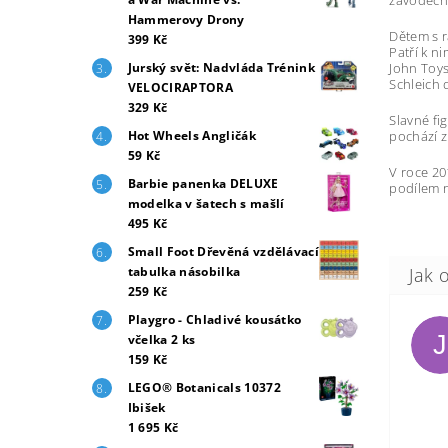
Hammerovy Drony
Dětem s r
399 Kč
Patří k 
John Toys
Jurský svět: Nadvláda Trénink
Schleich 
VELOCIRAPTORA
329 Kč
Slavné fi
pochází z
Hot Wheels Angličák
59 Kč
V roce 20
Barbie panenka DELUXE
podílem n
modelka v šatech s mašlí
495 Kč
Small Foot Dřevěná vzdělávací
tabulka násobilka
259 Kč
Playgro - Chladivé kousátko
J
včelka 2 ks
159 Kč
LEGO® Botanicals 10372
Ibišek
1 695 Kč