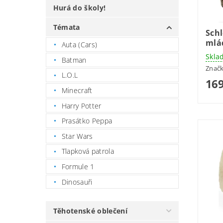
Hurá do školy!
Témata
Schl
mlá
Auta (Cars)
Skla
Batman
Znač
L.O.L
169
Minecraft
Harry Potter
Prasátko Peppa
Star Wars
Tlapková patrola
Formule 1
Dinosauři
Těhotenské oblečení