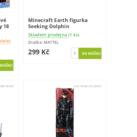
ové
Minecraft Earth figurka
y 18
Seeking Dolphin
Skladem prodejna
(1 ks)
tele)
Značka:
MATTEL
299 Kč
SBR-F8008
Kód:
SPNM-20130920