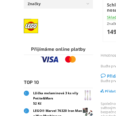
Značky
Schl
nos
Skla
Znač
149
Přijímáme online platby
Hmotnos
Buďte prv
Při
Buďte prv
TOP 10
Přida
Lžička melaminová 3 ks víly
Petite&Mars
Společno
52 Kč
světovým
LEGO® Marvel 76320 Iron Man
bezpečno
závodech
a War Machine vs.