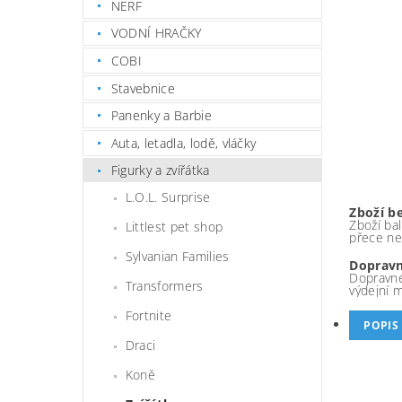
NERF
VODNÍ HRAČKY
COBI
Stavebnice
Panenky a Barbie
Auta, letadla, lodě, vláčky
Figurky a zvířátka
L.O.L. Surprise
Zboží b
Zboží bal
Littlest pet shop
přece ne
Sylvanian Families
Dopravn
Dopravné
Transformers
výdejní 
Fortnite
POPIS
Draci
Koně