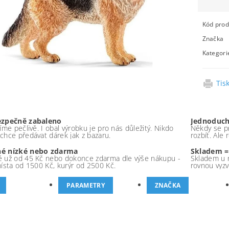
Kód prod
Značka
Kategori
Tis
ezpečně zabaleno
Jednoduch
íme pečlivě. I obal výrobku je pro nás důležitý. Nikdo
Někdy se pr
chce předávat dárek jak z bazaru.
rozbít. Ale
é nízké nebo zdarma
Skladem =
 už od 45 Kč nebo dokonce zdarma dle výše nákupu -
Skladem u 
místa od 1500 Kč, kurýr od 2500 Kč.
rovnou vyzv
PARAMETRY
ZNAČKA