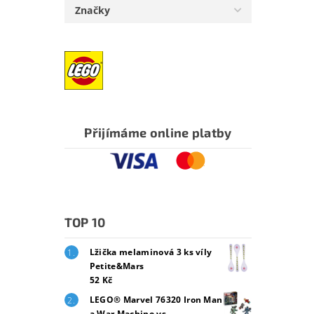
Značky
Přijímáme online platby
TOP 10
Lžička melaminová 3 ks víly
Petite&Mars
52 Kč
LEGO® Marvel 76320 Iron Man
a War Machine vs.