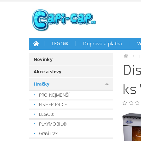
LEGO®
Doprava a platba
V
H
Novinky
Di
Akce a slevy
ks
Hračky
PRO NEJMENŠÍ
FISHER PRICE
LEGO®
PLAYMOBIL®
GraviTrax