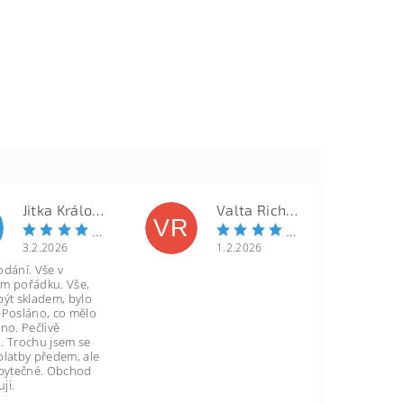
Jitka Královcová
Valta Richard
VR
3.2.2026
1.2.2026
odání. Vše v
m pořádku. Vše,
být skladem, bylo
 Posláno, co mělo
no. Pečlivě
. Trochu jsem se
platby předem, ale
zbytečné. Obchod
ji.