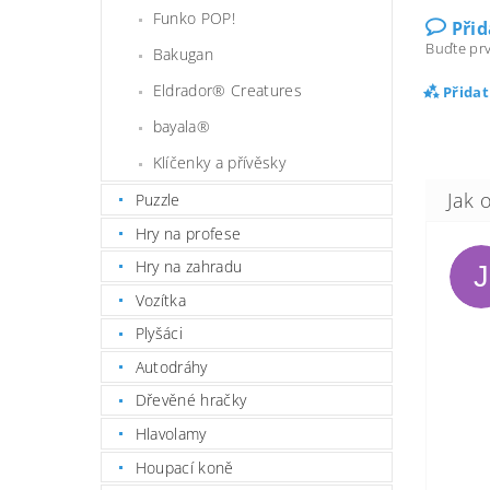
Funko POP!
Při
Buďte prv
Bakugan
Eldrador® Creatures
Přida
bayala®
Klíčenky a přívěsky
Puzzle
Hry na profese
Hry na zahradu
J
Vozítka
Plyšáci
Autodráhy
Dřevěné hračky
Hlavolamy
Houpací koně