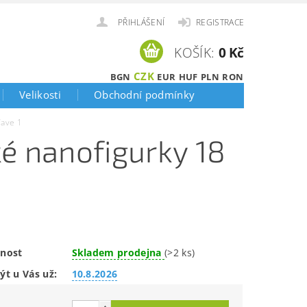
PŘIHLÁŠENÍ
REGISTRACE
KOŠÍK:
0 Kč
CZK
BGN
EUR
HUF
PLN
RON
Velikosti
Obchodní podmínky
Wave 1
é nanofigurky 18
nost
Skladem prodejna
(>2 ks)
ýt u Vás už:
10.8.2026