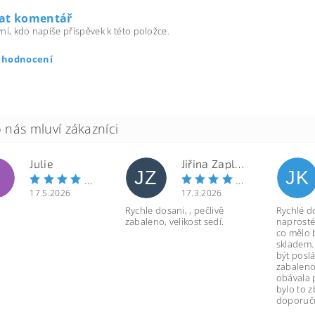
dat komentář
ní, kdo napíše příspěvek k této položce.
t hodnocení
Julie
Jiřina Zapletalová
JZ
JK
17.5.2026
17.3.2026
Rychle dosani, , pečlivě
Rychlé d
zabaleno, velikost sedí.
naprosté
co mělo 
skladem.
být poslá
zabaleno
obávala 
bylo to 
doporuču