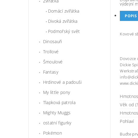
Zvířátka
výdejní 
Domácí zvířátka
POPIS
Divoká zvířátka
Podmořský svět
Kovové sb
Dinosauři
Trollové
Dovozce 
Šmoulové
Dickie S
Werkstra
Fantasy
info@dic
Hrdinové a padouši
www.dick
My little pony
Hmotnos
Tlapková patrola
Věk od (?
Mighty Muggs
Hmotnos
Pohlaví
ostatní figurky
Pokémon
Buďte prv