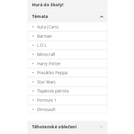
Hurá do školy!
Témata
Auta (Cars)
Batman
L.O.L
Minecraft
Harry Potter
Prasátko Peppa
Star Wars
Tlapková patrola
Formule 1
Dinosauři
Těhotenské oblečení