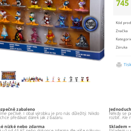
745
Kód prod
Značka
Kategori
Záruka
Tis
ezpečně zabaleno
Jednoduch
íme pečlivě. I obal výrobku je pro nás důležitý. Nikdo
Někdy se pr
chce předávat dárek jak z bazaru.
rozbít. Ale
é nízké nebo zdarma
Skladem =
 už od 45 Kč nebo dokonce zdarma dle výše nákupu -
Skladem u 