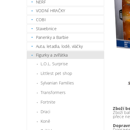
NERF
VODNÍ HRAČKY
COBI
Stavebnice
Panenky a Barbie
Auta, letadla, lodě, vláčky
Figurky a zvířátka
L.O.L. Surprise
Littlest pet shop
Sylvanian Families
Transformers
Fortnite
Zboží b
Draci
Zboží bal
přece ne
Koně
Dopravn
Dopravné