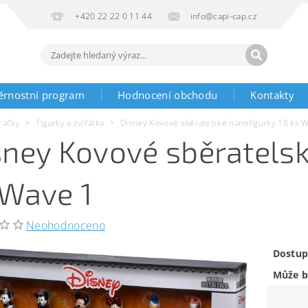
+420 22 22 0 11 44
info@capi-cap.cz
ěrnostní program
Hodnocení obchodu
Kontakty
račky
Figurky a zvířátka
Disney Kovové sběratelské nanofigurky 18 ks 
sney Kovové sběratelsk
 Wave 1
Neohodnoceno
Dostup
Může b