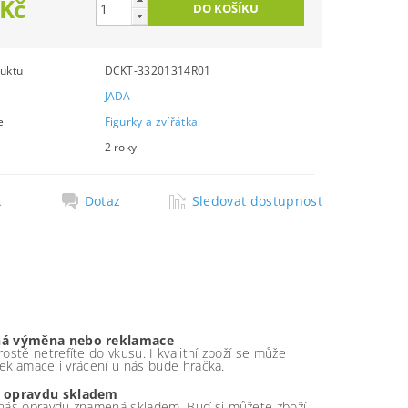
 Kč
uktu
DCKT-33201314R01
JADA
e
Figurky a zvířátka
2 roky
k
Dotaz
Sledovat dostupnost
á výměna nebo reklamace
ostě netrefíte do vkusu. I kvalitní zboží se může
 reklamace i vrácení u nás bude hračka.
 opravdu skladem
nás opravdu znamená skladem. Buď si můžete zboží