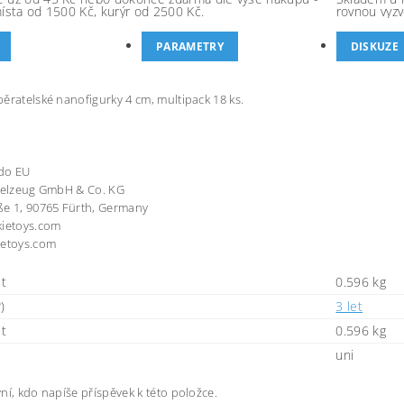
místa od 1500 Kč, kurýr od 2500 Kč.
rovnou vyzv
PARAMETRY
DISKUZE
ěratelské nanofigurky 4 cm, multipack 18 ks.
do EU
pielzeug GmbH & Co. KG
ße 1, 90765 Fürth, Germany
kietoys.com
ietoys.com
t
0.596 kg
)
3 let
t
0.596 kg
uni
ní, kdo napíše příspěvek k této položce.