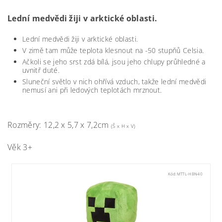
Lední medvědi žiji v arktické oblasti.
Lední medvědi žiji v arktické oblasti.
V zimě tam může teplota klesnout na -50 stupňů Celsia.
Ačkoli se jeho srst zdá bílá, jsou jeho chlupy průhledné a
uvnitř duté.
Sluneční světlo v nich ohřívá vzduch, takže lední medvědi
nemusí ani při ledových teplotách mrznout.
Rozměry: 12,2 x 5,7 x 7,2cm
(Š x H x V)
Věk 3+
Kód:
MTTL-HBN40