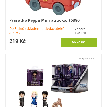
Prasátko Peppa Mini autíčko, F5380
Do 3 dnů (skladem u dodavatele)
Značka:
Hasbro
(>2 ks)
219 Kč
Kód:
JADA-3250003