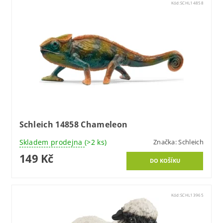
Kód:
SCHL14858
Schleich 14858 Chameleon
Skladem prodejna
(>2 ks)
Značka:
Schleich
149 Kč
Kód:
SCHL13965