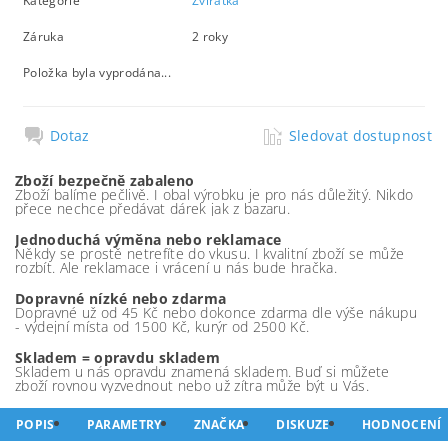
Kategorie
Zvířátka
Záruka
2 roky
Položka byla vyprodána...
Dotaz
Sledovat dostupnost
Zboží bezpečně zabaleno
Zboží balíme pečlivě. I obal výrobku je pro nás důležitý. Nikdo
přece nechce předávat dárek jak z bazaru.
Jednoduchá výměna nebo reklamace
Někdy se prostě netrefíte do vkusu. I kvalitní zboží se může
rozbít. Ale reklamace i vrácení u nás bude hračka.
Dopravné nízké nebo zdarma
Dopravné už od 45 Kč nebo dokonce zdarma dle výše nákupu
- výdejní místa od 1500 Kč, kurýr od 2500 Kč.
Skladem = opravdu skladem
Skladem u nás opravdu znamená skladem. Buď si můžete
zboží rovnou vyzvednout nebo už zítra může být u Vás.
POPIS
PARAMETRY
ZNAČKA
DISKUZE
HODNOCENÍ