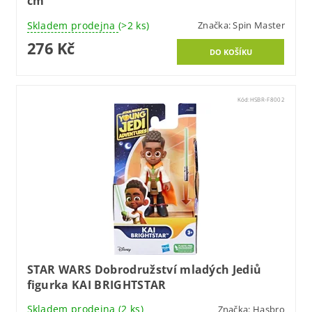
cm
Skladem prodejna
(>2 ks)
Značka:
Spin Master
276 Kč
Kód:
HSBR-F8002
STAR WARS Dobrodružství mladých Jediů
figurka KAI BRIGHTSTAR
Skladem prodejna
(2 ks)
Značka:
Hasbro