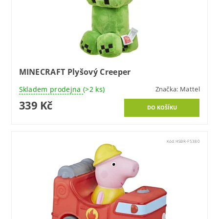
MINECRAFT Plyšový Creeper
Skladem prodejna
(>2 ks)
Značka:
Mattel
339 Kč
Kód:
HSBR-F5380