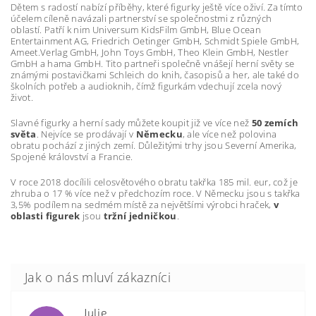
Dětem s radostí nabízí příběhy, které figurky ještě více oživí. Za tímto
účelem cíleně navázali partnerství se společnostmi z různých
oblastí. Patří k nim Universum KidsFilm GmbH, Blue Ocean
Entertainment AG, Friedrich Oetinger GmbH, Schmidt Spiele GmbH,
Ameet.Verlag GmbH, John Toys GmbH, Theo Klein GmbH, Nestler
GmbH a hama GmbH. Tito partneři společně vnášejí herní světy se
známými postavičkami Schleich do knih, časopisů a her, ale také do
školních potřeb a audioknih, čímž figurkám vdechují zcela nový
život.
Slavné figurky a herní sady můžete koupit již ve více než
50 zemích
světa
. Nejvíce se prodávají v
Německu
, ale více než polovina
obratu pochází z jiných zemí. Důležitými trhy jsou Severní Amerika,
Spojené království a Francie.
V roce 2018 docílili celosvětového obratu takřka 185 mil. eur, což je
zhruba o 17 % více než v předchozím roce. V Německu jsou s takřka
3,5% podílem na sedmém místě za největšími výrobci hraček,
v
oblasti figurek
jsou
tržní jedničkou
.
Julie