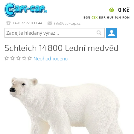
0 Kč
CZK
BGN
EUR
HUF
PLN
RON
+420 22 22 0 11 44
info@capi-cap.cz
Schleich 14800 Lední medvěd
Neohodnoceno