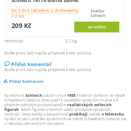
Schleich 14770 Gorila samec
Do 3 dnů (skladem u dodavatele)
Značka:
Schleich
(>2 ks)
209 Kč
Hmotnost
0.2 kg
Buďte první, kdo napíše příspěvek k této položce.
Přidat komentář
Buďte první, kdo napíše příspěvek k této položce.
Přidat hodnocení
Společnost
Schleich
založil v roce
1935
Friedrich Schleich ve městě
Schwäbisch Gmünd. Dnes patří k největším výrobcům hraček a k
předním světovým poskytovatelům
realistických zvířecích
figurek
. Návrh figurek a herních světů, produkce výrobních
nástrojů i testy kvality a bezpečnosti
probíhají
nadále
v Německu
.
Vyrábí se jak v centrále společnosti ve městě Schwäbisch Gmünd, tak
v několika zahraničních závodech.