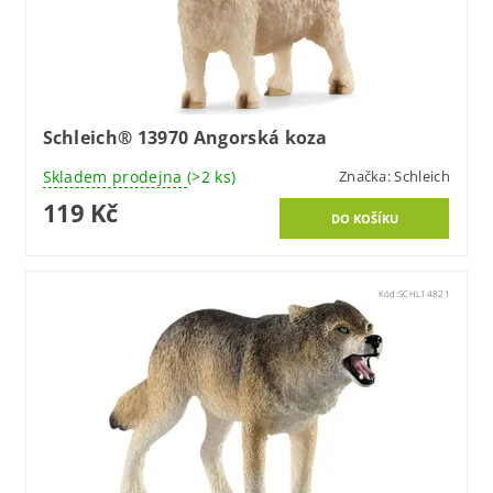
Schleich® 13970 Angorská koza
Skladem prodejna
(>2 ks)
Značka:
Schleich
119 Kč
Kód:
SCHL14821