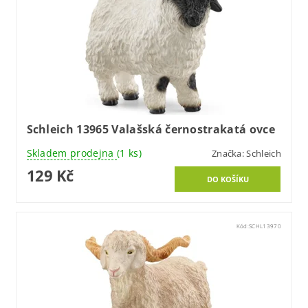
Schleich 13965 Valašská černostrakatá ovce
Skladem prodejna
(1 ks)
Značka:
Schleich
129 Kč
Kód:
SCHL13970