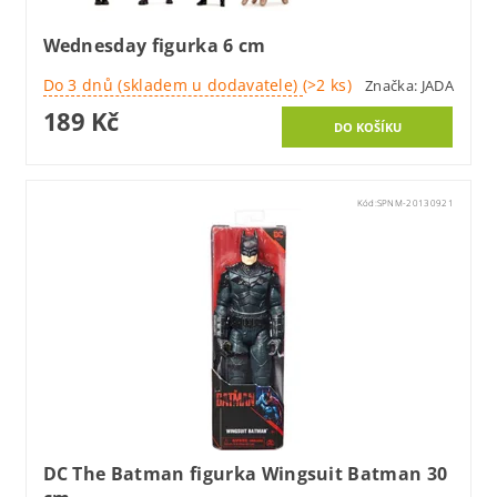
Wednesday figurka 6 cm
Do 3 dnů (skladem u dodavatele)
(>2 ks)
Značka:
JADA
189 Kč
Kód:
SPNM-20130921
DC The Batman figurka Wingsuit Batman 30