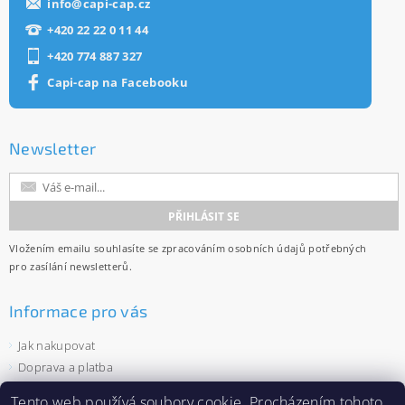
info
@
capi-cap.cz
+420 22 22 0 11 44
+420 774 887 327
Capi-cap na Facebooku
Newsletter
Vložením emailu souhlasíte se
zpracováním osobních údajů
potřebných
pro zasílání newsletterů.
Informace pro vás
Jak nakupovat
Doprava a platba
Obchodní podmínky
Tento web používá
soubory cookie
. Procházením tohoto