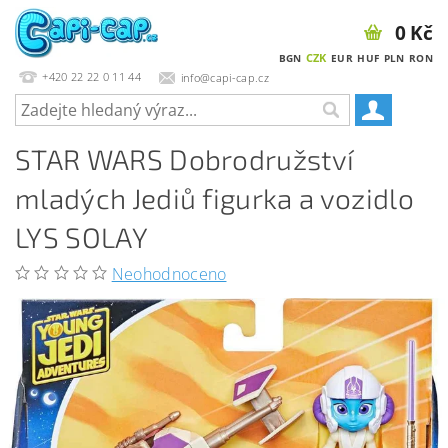
0 Kč
CZK
BGN
EUR
HUF
PLN
RON
+420 22 22 0 11 44
info@capi-cap.cz
STAR WARS Dobrodružství
mladých Jediů figurka a vozidlo
LYS SOLAY
Neohodnoceno