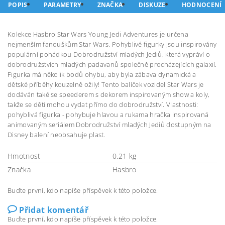
POPIS
PARAMETRY
ZNAČKA
DISKUZE
HODNOCENÍ
Kolekce Hasbro Star Wars Young Jedi Adventures je určena
nejmenším fanouškům Star Wars. Pohyblivé figurky jsou inspirovány
populární pohádkou Dobrodružství mladých Jediů, která vypráví o
dobrodružstvích mladých padavanů společně procházejících galaxií.
Figurka má několik bodů ohybu, aby byla zábava dynamická a
dětské příběhy kouzelně ožily! Tento balíček vozidel Star Wars je
dodáván také se speederem s dekorem inspirovaným show a koly,
takže se děti mohou vydat přímo do dobrodružství. Vlastnosti:
pohyblivá figurka - pohybuje hlavou a rukama hračka inspirovaná
animovaným seriálem Dobrodružství mladých Jediů dostupným na
Disney balení neobsahuje plast.
Hmotnost
0.21 kg
Značka
Hasbro
Buďte první, kdo napíše příspěvek k této položce.
Přidat komentář
Buďte první, kdo napíše příspěvek k této položce.