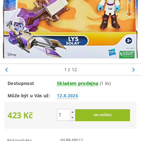
1
z 12
Dostupnost
Skladem prodejna
(1 ks)
Může být u Vás už:
12.8.2026
423 Kč
Kód produktu
HSBR-F8012