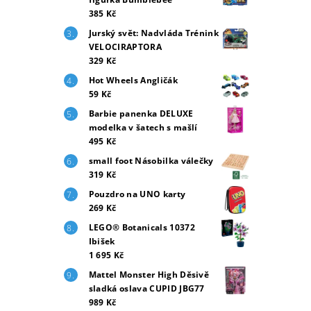
385 Kč
Jurský svět: Nadvláda Trénink
VELOCIRAPTORA
329 Kč
Hot Wheels Angličák
59 Kč
Barbie panenka DELUXE
modelka v šatech s mašlí
495 Kč
small foot Násobilka válečky
319 Kč
Pouzdro na UNO karty
269 Kč
LEGO® Botanicals 10372
Ibišek
1 695 Kč
Mattel Monster High Děsivě
sladká oslava CUPID JBG77
989 Kč