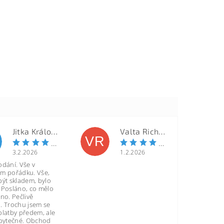
Jitka Královcová
Valta Richard
VR
3.2.2026
1.2.2026
odání. Vše v
m pořádku. Vše,
být skladem, bylo
 Posláno, co mělo
no. Pečlivě
. Trochu jsem se
platby předem, ale
zbytečné. Obchod