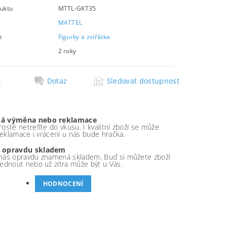
uktu
MTTL-GKT35
MATTEL
e
Figurky a zvířátka
2 roky
k
Dotaz
Sledovat dostupnost
á výměna nebo reklamace
ostě netrefíte do vkusu. I kvalitní zboží se může
 reklamace i vrácení u nás bude hračka.
 opravdu skladem
nás opravdu znamená skladem. Buď si můžete zboží
ednout nebo už zítra může být u Vás.
HODNOCENÍ