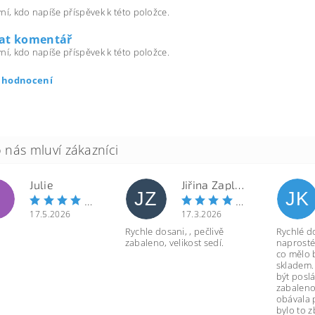
ní, kdo napíše příspěvek k této položce.
dat komentář
ní, kdo napíše příspěvek k této položce.
t hodnocení
Julie
Jiřina Zapletalová
JZ
JK
17.5.2026
17.3.2026
Rychle dosani, , pečlivě
Rychlé d
zabaleno, velikost sedí.
naprosté
co mělo 
skladem.
být poslá
zabaleno
obávala 
bylo to 