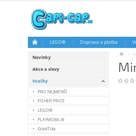
LEGO®
Doprava a platba
V
H
Novinky
Mi
Akce a slevy
Hračky
PRO NEJMENŠÍ
FISHER PRICE
LEGO®
PLAYMOBIL®
GraviTrax