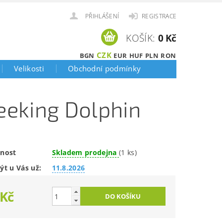
PŘIHLÁŠENÍ
REGISTRACE
KOŠÍK:
0 Kč
CZK
BGN
EUR
HUF
PLN
RON
Velikosti
Obchodní podmínky
Seeking Dolphin
nost
Skladem prodejna
(1 ks)
ýt u Vás už:
11.8.2026
 Kč