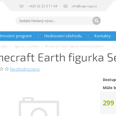
+420 22 22 0 11 44
info@capi-cap.cz
ěrnostní program
Hodnocení obchodu
Kontakty
račky
Figurky a zvířátka
Minecraft Earth figurka Seeking Dolphin
necraft Earth figurka 
Neohodnoceno
Dostup
Může b
299