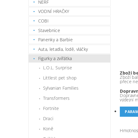
NERF
VODNÍ HRAČKY
COBI
Stavebnice
Panenky a Barbie
Auta, letadla, lodě, vláčky
Figurky a zvířátka
L.O.L. Surprise
Zboží b
Zboží bal
Littlest pet shop
přece ne
Sylvanian Families
Dopravn
Dopravné
Transformers
výdejní 
Fortnite
PARAM
Draci
Koně
Hmotnos