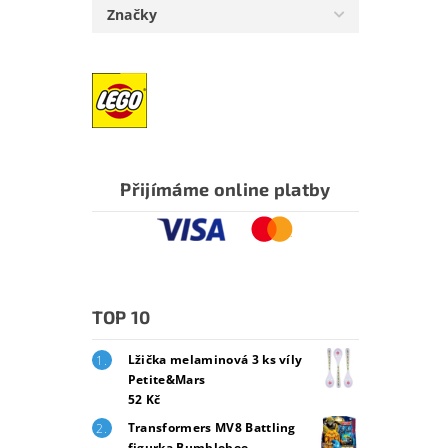
Značky
Přijímáme online platby
TOP 10
Lžička melaminová 3 ks víly
Petite&Mars
52 Kč
Transformers MV8 Battling
figurka Bumblebee