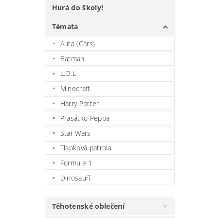
Hurá do školy!
Témata
Auta (Cars)
Batman
L.O.L
Minecraft
Harry Potter
Prasátko Peppa
Star Wars
Tlapková patrola
Formule 1
Dinosauři
Těhotenské oblečení