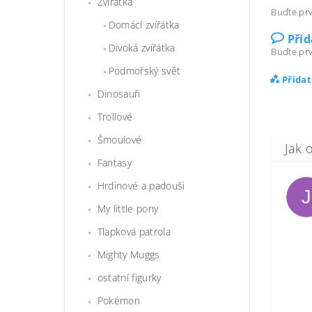
Zvířátka
Buďte prv
Domácí zvířátka
Při
Divoká zvířátka
Buďte prv
Podmořský svět
Přida
Dinosauři
Trollové
Šmoulové
Fantasy
Hrdinové a padouši
J
My little pony
Tlapková patrola
Mighty Muggs
ostatní figurky
Pokémon