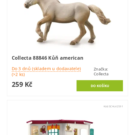
Collecta 88846 Kůň american
Do 3 dnů (skladem u dodavatele)
Značka:
Collecta
(>2 ks)
259 Kč
Kód:
SCHL42591