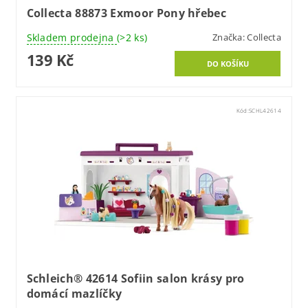
Collecta 88873 Exmoor Pony hřebec
Skladem prodejna
(>2 ks)
Značka:
Collecta
139 Kč
Kód:
SCHL42614
Schleich® 42614 Sofiin salon krásy pro
domácí mazlíčky