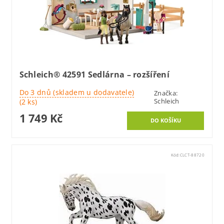
Schleich® 42591 Sedlárna – rozšíření
Do 3 dnů (skladem u dodavatele)
Značka:
Schleich
(2 ks)
1 749 Kč
Kód:
CLCT-88720