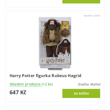
Kód:
MTTL-GKT94
Harry Potter figurka Rubeus Hagrid
Skladem prodejna
(>2 ks)
Značka:
Mattel
647 Kč