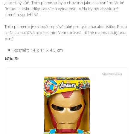
Je to silný kůň .Toto plemeno bylo chováno jako cestovní po Velké
Británii a Irsku, díky své síle a vytrvalosti. Měla by být absolutně
jemná a spolehlivá.
Toto plemeno je milováno právě také pro tyto charakteristiky. Proto
se často používá pro terapie. Velmi krásná, růčně malovaná figurka
koně.
Rozměr: 14 x 11 x 4,5 cm
Věk: 3+
Kód:
HSBR-E6502