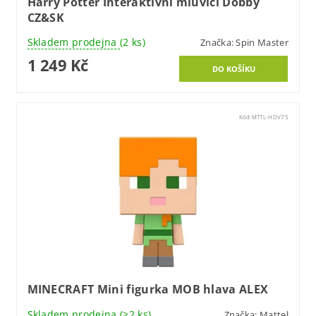
Harry Potter Interaktivní mluvící Dobby
CZ&SK
Skladem prodejna
(2 ks)
Značka:
Spin Master
1 249 Kč
Kód:
MTTL-HDV75
MINECRAFT Mini figurka MOB hlava ALEX
Skladem prodejna
(>2 ks)
Značka:
Mattel