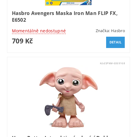
Hasbro Avengers Maska Iron Man FLIP FX,
E6502
Momentálně nedostupné
Značka:
Hasbro
709 Kč
DETAIL
Kód:
SPNM-6069168