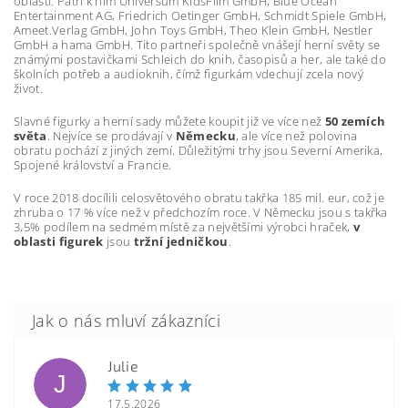
oblastí. Patří k nim Universum KidsFilm GmbH, Blue Ocean
Entertainment AG, Friedrich Oetinger GmbH, Schmidt Spiele GmbH,
Ameet.Verlag GmbH, John Toys GmbH, Theo Klein GmbH, Nestler
GmbH a hama GmbH. Tito partneři společně vnášejí herní světy se
známými postavičkami Schleich do knih, časopisů a her, ale také do
školních potřeb a audioknih, čímž figurkám vdechují zcela nový
život.
Slavné figurky a herní sady můžete koupit již ve více než
50 zemích
světa
. Nejvíce se prodávají v
Německu
, ale více než polovina
obratu pochází z jiných zemí. Důležitými trhy jsou Severní Amerika,
Spojené království a Francie.
V roce 2018 docílili celosvětového obratu takřka 185 mil. eur, což je
zhruba o 17 % více než v předchozím roce. V Německu jsou s takřka
3,5% podílem na sedmém místě za největšími výrobci hraček,
v
oblasti figurek
jsou
tržní jedničkou
.
Julie
J
17.5.2026