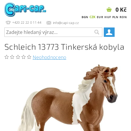
0 Kč
CZK
BGN
EUR
HUF
PLN
RON
+420 22 22 0 11 44
info@capi-cap.cz
Schleich 13773 Tinkerská kobyla
Neohodnoceno