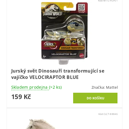
Kód:
MTTL-HLP01
Jurský svět Dinosauří transformující se
vajíčko VELOCIRAPTOR BLUE
Skladem prodejna
(>2 ks)
Značka:
Mattel
159 Kč
Kód:
CLCT-88846