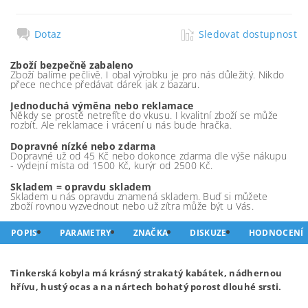
Dotaz
Sledovat dostupnost
Zboží bezpečně zabaleno
Zboží balíme pečlivě. I obal výrobku je pro nás důležitý. Nikdo
přece nechce předávat dárek jak z bazaru.
Jednoduchá výměna nebo reklamace
Někdy se prostě netrefíte do vkusu. I kvalitní zboží se může
rozbít. Ale reklamace i vrácení u nás bude hračka.
Dopravné nízké nebo zdarma
Dopravné už od 45 Kč nebo dokonce zdarma dle výše nákupu
- výdejní místa od 1500 Kč, kurýr od 2500 Kč.
Skladem = opravdu skladem
Skladem u nás opravdu znamená skladem. Buď si můžete
zboží rovnou vyzvednout nebo už zítra může být u Vás.
POPIS
PARAMETRY
ZNAČKA
DISKUZE
HODNOCENÍ
Tinkerská kobyla má krásný strakatý kabátek, nádhernou
hřívu, hustý ocas a na nártech bohatý porost dlouhé srsti.