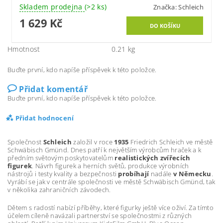
Skladem prodejna
(>2 ks)
Značka:
Schleich
1 629 Kč
Hmotnost
0.21 kg
Buďte první, kdo napíše příspěvek k této položce.
Přidat komentář
Buďte první, kdo napíše příspěvek k této položce.
Přidat hodnocení
Společnost
Schleich
založil v roce
1935
Friedrich Schleich ve městě
Schwäbisch Gmünd. Dnes patří k největším výrobcům hraček a k
předním světovým poskytovatelům
realistických zvířecích
figurek
. Návrh figurek a herních světů, produkce výrobních
nástrojů i testy kvality a bezpečnosti
probíhají
nadále
v Německu
.
Vyrábí se jak v centrále společnosti ve městě Schwäbisch Gmünd, tak
v několika zahraničních závodech.
Dětem s radostí nabízí příběhy, které figurky ještě více oživí. Za tímto
účelem cíleně navázali partnerství se společnostmi z různých