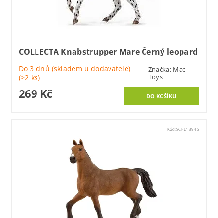
COLLECTA Knabstrupper Mare Černý leopard
Do 3 dnů (skladem u dodavatele)
Značka:
Mac
Toys
(>2 ks)
269 Kč
Kód:
SCHL13945