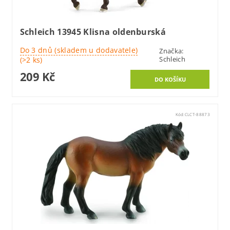
Schleich 13945 Klisna oldenburská
Do 3 dnů (skladem u dodavatele)
Značka:
Schleich
(>2 ks)
209 Kč
Kód:
CLCT-88873