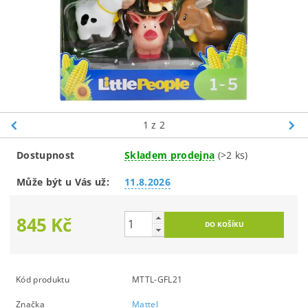
1
z 2
Dostupnost
Skladem prodejna
(>2 ks)
Může být u Vás už:
11.8.2026
845 Kč
Kód produktu
MTTL-GFL21
Značka
Mattel