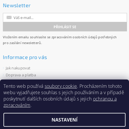
Newsletter
Vložením emailu souhlasíte se
zpracováním osobních údajů
potřebných
pro zasílání newsletterů.
Informace pro vás
Jak nakupovat
Doprava a platba
Obchodní podmínky
Tento web používá
soubory cookie
. Procházením tohoto
Ochrana osobních údajů
webu vyjadřujete souhlas s jejich používáním a v případě
Velkoobchod
poskytnutí dalších osobních údajů s jejich
ochranou a
Zásady používání souborů cookies
zpracováním
.
NASTAVENÍ
2026 ©
Capi-cap.cz
, všechna práva vyhrazena