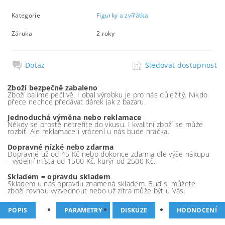
Kategorie
Figurky a zvířátka
Záruka
2 roky
Dotaz
Sledovat dostupnost
Zboží bezpečně zabaleno
Zboží balíme pečlivě. I obal výrobku je pro nás důležitý. Nikdo
přece nechce předávat dárek jak z bazaru.
Jednoduchá výměna nebo reklamace
Někdy se prostě netrefíte do vkusu. I kvalitní zboží se může
rozbít. Ale reklamace i vrácení u nás bude hračka.
Dopravné nízké nebo zdarma
Dopravné už od 45 Kč nebo dokonce zdarma dle výše nákupu
- výdejní místa od 1500 Kč, kurýr od 2500 Kč.
Skladem = opravdu skladem
Skladem u nás opravdu znamená skladem. Buď si můžete
zboží rovnou vyzvednout nebo už zítra může být u Vás.
POPIS
PARAMETRY
DISKUZE
HODNOCENÍ