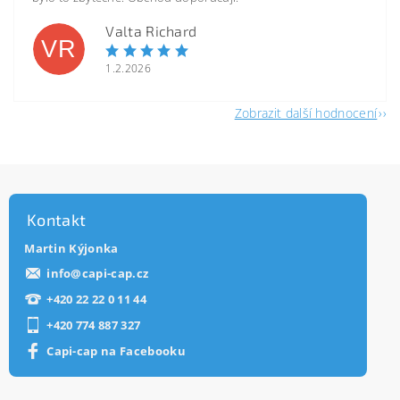
Valta Richard
VR
1.2.2026
Zobrazit další hodnocení
Kontakt
Martin Kýjonka
info
@
capi-cap.cz
+420 22 22 0 11 44
+420 774 887 327
Capi-cap na Facebooku