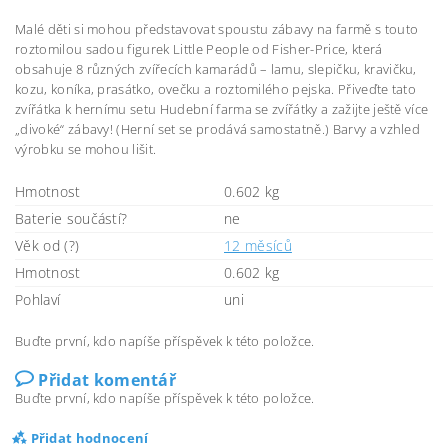
Malé děti si mohou představovat spoustu zábavy na farmě s touto
roztomilou sadou figurek Little People od Fisher-Price, která
obsahuje 8 různých zvířecích kamarádů – lamu, slepičku, kravičku,
kozu, koníka, prasátko, ovečku a roztomilého pejska. Přiveďte tato
zvířátka k hernímu setu Hudební farma se zvířátky a zažijte ještě více
„divoké“ zábavy! (Herní set se prodává samostatně.) Barvy a vzhled
výrobku se mohou lišit.
Hmotnost
0.602 kg
Baterie součástí?
ne
Věk od (?)
12 měsíců
Hmotnost
0.602 kg
Pohlaví
uni
Buďte první, kdo napíše příspěvek k této položce.
Přidat komentář
Buďte první, kdo napíše příspěvek k této položce.
Přidat hodnocení