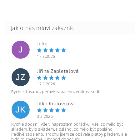
Julie
J
17.5.2026
Jiřina Zapletalová
JZ
17.3.2026
Rychle dosani, , pečlivě zabaleno, velikost sedí.
Jitka Královcová
JK
3.2.2026
Rychlé dodání. Vše v naprostém pořádku. Vše, co mělo být
skladem, bylo skladem. Posláno, co mělo být posláno.
Pečlivě zabaleno. Trochu jsem se obávala platby předem, ale
bylo to zbytečné. Obchod doporučuji.