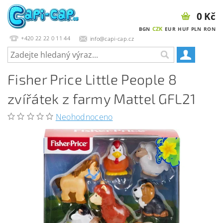
0 Kč
CZK
BGN
EUR
HUF
PLN
RON
+420 22 22 0 11 44
info@capi-cap.cz
Fisher Price Little People 8
zvířátek z farmy Mattel GFL21
Neohodnoceno