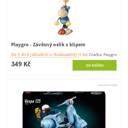
Playgro - Závěsný oslík s klipem
Do 3 dnů (skladem u dodavatele)
(1 ks)
Značka:
Playgro
349 Kč
Kód:
LEGO10298