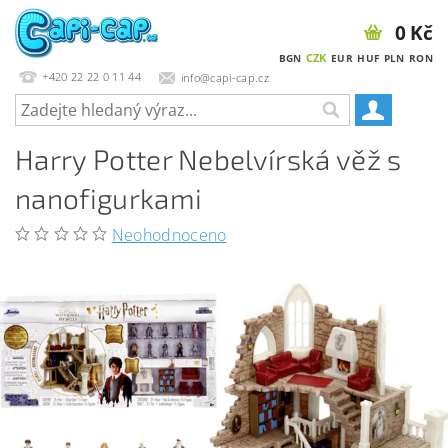
0 Kč
CZK
BGN
EUR
HUF
PLN
RON
+420 22 22 0 11 44
info@capi-cap.cz
Harry Potter Nebelvírská věž s
nanofigurkami
Neohodnoceno