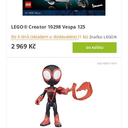
LEGO® Creator 10298 Vespa 125
Do 3 dnů (skladem u dodavatele)
(1 ks)
Značka:
LEGO®
2 969 Kč
Kód:
HSBR-F1936