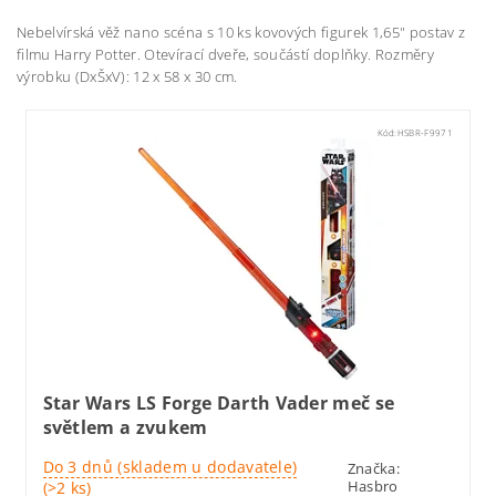
Nebelvírská věž nano scéna s 10 ks kovových figurek 1,65" postav z
filmu Harry Potter. Otevírací dveře, součástí doplňky. Rozměry
výrobku (DxŠxV): 12 x 58 x 30 cm.
Kód:
HSBR-F9971
Star Wars LS Forge Darth Vader meč se
světlem a zvukem
Do 3 dnů (skladem u dodavatele)
Značka:
Hasbro
(>2 ks)