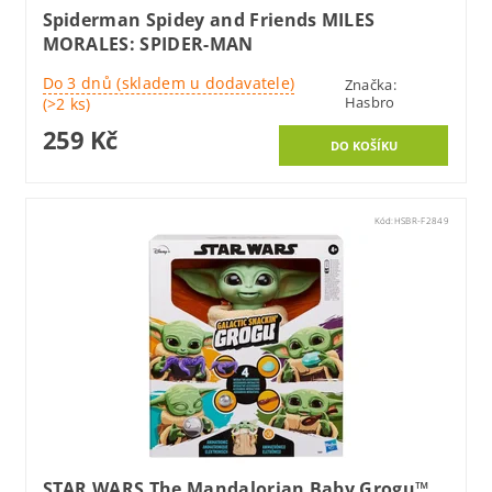
Spiderman Spidey and Friends MILES
MORALES: SPIDER-MAN
Do 3 dnů (skladem u dodavatele)
Značka:
Hasbro
(>2 ks)
259 Kč
Kód:
HSBR-F2849
STAR WARS The Mandalorian Baby Grogu™