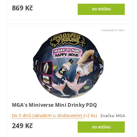
869 Kč
Kód:
MGAE-513841
MGA's Miniverse Mini Drinky PDQ
Do 3 dnů (skladem u dodavatele)
(>2 ks)
Značka:
MGA
249 Kč