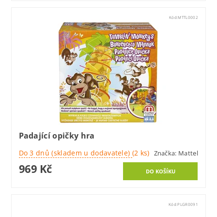
Kód:
MTTL0002
Padající opičky hra
Do 3 dnů (skladem u dodavatele)
(2 ks)
Značka:
Mattel
969 Kč
Kód:
PLGR0091