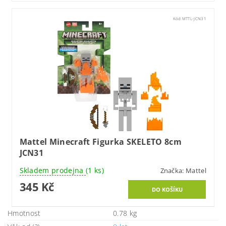
Kód:
MTTL-JCN31
Mattel Minecraft Figurka SKELETO 8cm
JCN31
Skladem prodejna
(1 ks)
Značka:
Mattel
345 Kč
Hmotnost
0.78 kg