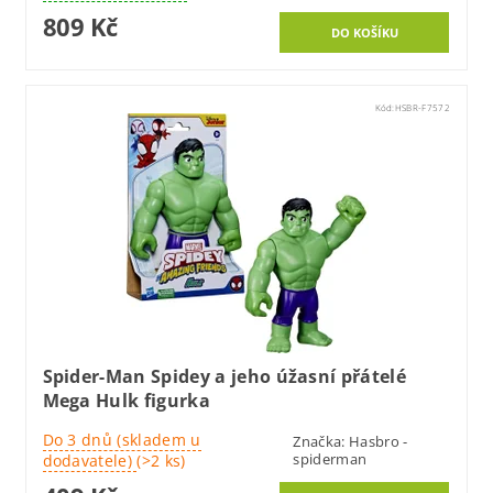
809 Kč
Kód:
HSBR-F7572
Spider-Man Spidey a jeho úžasní přátelé
Mega Hulk figurka
Do 3 dnů (skladem u
Značka:
Hasbro -
spiderman
dodavatele)
(>2 ks)