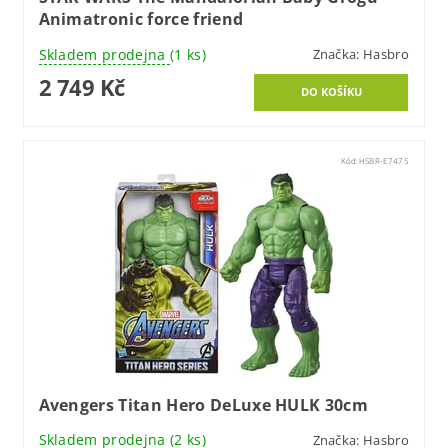
Animatronic force friend
Skladem prodejna
(1 ks)
Značka:
Hasbro
2 749 Kč
Kód:
HSBR-E7475
Avengers Titan Hero DeLuxe HULK 30cm
Skladem prodejna
(2 ks)
Značka:
Hasbro