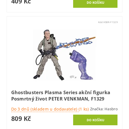
409 Kč
Kód:
HSBR-F1329
Ghostbusters Plasma Series akční figurka
Posmrtný život PETER VENKMAN, F1329
Do 3 dnů (skladem u dodavatele)
(1 ks)
Značka:
Hasbro
809 Kč