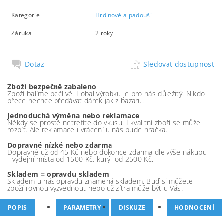
Kategorie
Hrdinové a padouši
Záruka
2 roky
Dotaz
Sledovat dostupnost
Zboží bezpečně zabaleno
Zboží balíme pečlivě. I obal výrobku je pro nás důležitý. Nikdo
přece nechce předávat dárek jak z bazaru.
Jednoduchá výměna nebo reklamace
Někdy se prostě netrefíte do vkusu. I kvalitní zboží se může
rozbít. Ale reklamace i vrácení u nás bude hračka.
Dopravné nízké nebo zdarma
Dopravné už od 45 Kč nebo dokonce zdarma dle výše nákupu
- výdejní místa od 1500 Kč, kurýr od 2500 Kč.
Skladem = opravdu skladem
Skladem u nás opravdu znamená skladem. Buď si můžete
zboží rovnou vyzvednout nebo už zítra může být u Vás.
POPIS
PARAMETRY
DISKUZE
HODNOCENÍ