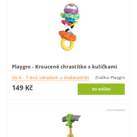
Playgro - Kroucené chrastítko s kuličkami
Do 4 - 7 dnů (skladem u dodavatele)
Značka:
Playgro
149 Kč
Kód:
PLGR0048