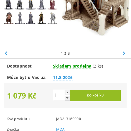
1
z 9
Dostupnost
Skladem prodejna
(2 ks)
Může být u Vás už:
11.8.2026
1 079 Kč
Kód produktu
JADA-3189000
Značka
JADA