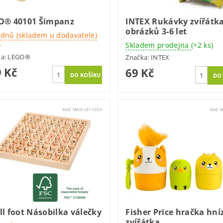
O® 40101 Šimpanz
INTEX Rukávky zvířátk
obrázků 3-6 let
 dnů (skladem u dodavatele)
)
Skladem prodejna
(>2 ks)
ka:
LEGO®
Značka:
INTEX
 Kč
69 Kč
Kód:
SMLF-LE11059
Kód:
M
l foot Násobilka válečky
Fisher Price hračka hníz
zvířátka