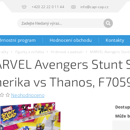
+420 22 22 0 11 44
info@capi-cap.cz
ěrnostní program
Hodnocení obchodu
Kontakty
račky
Figurky a zvířátka
Hrdinové a padouši
MARVEL Avengers Stunt 
RVEL Avengers Stunt 
erika vs Thanos, F705
Neohodnoceno
Dostup
Může b