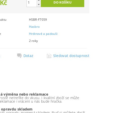
 Kč
uktu
HSBR-F7059
Hasbro
e
Hrdinové a padouši
2 roky
k
Dotaz
Sledovat dostupnost
á výměna nebo reklamace
ostě netrefíte do vkusu. I kvalitní zboží se může
 reklamace i vrácení u nás bude hračka.
 opravdu skladem
nás opravdu znamená skladem. Buď si můžete zboží