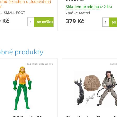
 dnů (skladem u dodavatele)
s)
Skladem prodejna
(>2 ks)
ka:
SMALL FOOT
Značka:
Mattel
 Kč
379 Kč
bné produkty
Kód:
SPNM-20125200S-2
Kód:
H