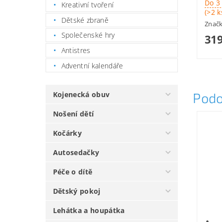
Do 3
Kreativní tvoření
(>2 k
Dětské zbraně
Znač
Společenské hry
319
Antistres
Adventní kalendáře
Podo
Kojenecká obuv
Nošení dětí
Kočárky
Autosedačky
Péče o dítě
Dětský pokoj
Lehátka a houpátka