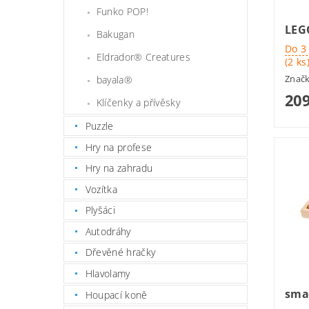
Funko POP!
LEG
Bakugan
Do 3
Eldrador® Creatures
(2 ks
Znač
bayala®
209
Klíčenky a přívěsky
Puzzle
Hry na profese
Hry na zahradu
Vozítka
Plyšáci
Autodráhy
Dřevěné hračky
Hlavolamy
smal
Houpací koně