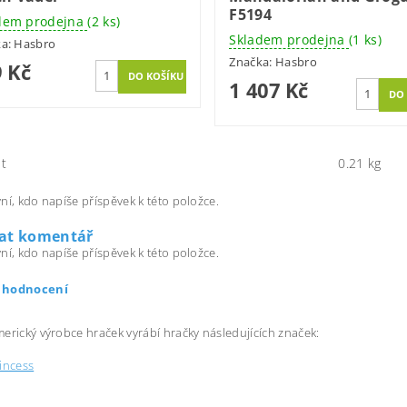
F5194
dem prodejna
(2 ks)
Skladem prodejna
(1 ks)
ka:
Hasbro
Značka:
Hasbro
 Kč
1 407 Kč
t
0.21 kg
ní, kdo napíše příspěvek k této položce.
dat komentář
ní, kdo napíše příspěvek k této položce.
t hodnocení
erický výrobce hraček vyrábí hračky následujících značek:
incess