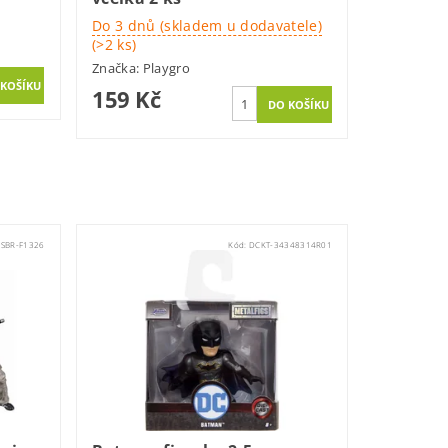
Do 3 dnů (skladem u dodavatele)
(>2 ks)
Značka:
Playgro
159 Kč
SBR-F1326
Kód:
DCKT-34348314R01