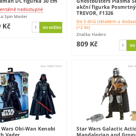
aman DC figurka 30 cm
Ghostbusters Plasma Se
akční figurka Posmrtný
ntálně nedostupné
TREVOR, F1326
ka:
Spin Master
Do 3 dnů (skladem u dodava
 Kč
(>2 ks)
Značka:
Hasbro
809 Kč
Kód:
HSBR-F5955
Kód:
H
r Wars Obi-Wan Kenobi
Star Wars Galactic Acti
th Vader
Mandalorian and Grogu