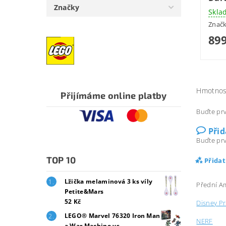
Značky
Skla
Znač
899
Hmotnos
Přijímáme online platby
Buďte prv
Při
Buďte prv
TOP 10
Přida
Lžička melaminová 3 ks víly
Přední Am
Petite&Mars
52 Kč
Disney Pr
LEGO® Marvel 76320 Iron Man
NERF
a War Machine vs.