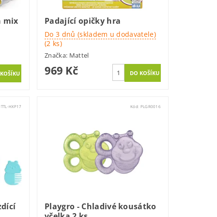
a mix
Padající opičky hra
Do 3 dnů (skladem u dodavatele)
(2 ks)
Značka:
Mattel
969 Kč
TTL-HXP17
Kód:
PLGR0016
dící
Playgro - Chladivé kousátko
včelka 2 ks