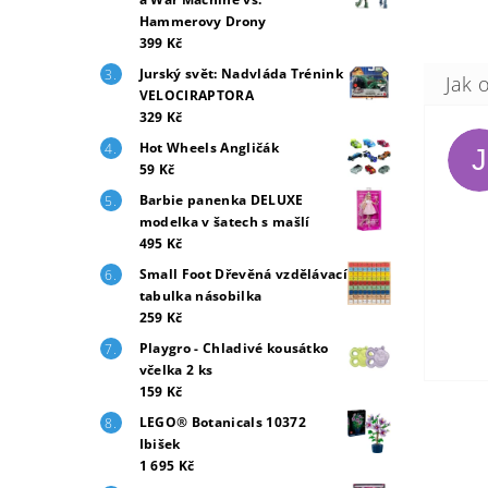
Hammerovy Drony
399 Kč
Jurský svět: Nadvláda Trénink
VELOCIRAPTORA
329 Kč
Hot Wheels Angličák
J
59 Kč
Barbie panenka DELUXE
modelka v šatech s mašlí
495 Kč
Small Foot Dřevěná vzdělávací
tabulka násobilka
259 Kč
Playgro - Chladivé kousátko
včelka 2 ks
159 Kč
LEGO® Botanicals 10372
Ibišek
1 695 Kč