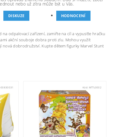
ednout nebo už zítra může být u Vás.
DISKUZE
HODNOCENÍ
d na odpalovací zařízení, zamiřte na cíl a vypusťte hračku
kami akční souboje dobra proti zlu. Mohou využít
žijí nová dobrodružství. Kupte dětem figurky Marvel Stunt
-00830031
Kód:
MTTL0002