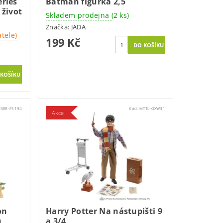
ries
Batman figurka 2,5
 život
Skladem prodejna
(2 ks)
Značka:
JADA
tele)
199 Kč
SBR-F5194
Kód:
MTTL-GXW31
Akce
on
Harry Potter Na nástupišti 9
,
a 3/4