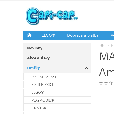
LEGO®
Doprava a platba
V
H
Novinky
MA
Akce a slevy
Am
Hračky
PRO NEJMENŠÍ
FISHER PRICE
LEGO®
PLAYMOBIL®
GraviTrax