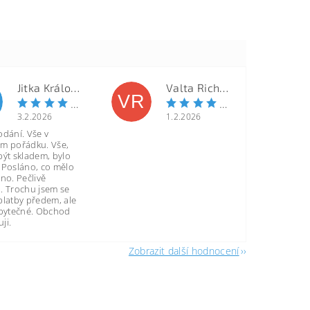
Jitka Královcová
Valta Richard
VR
3.2.2026
1.2.2026
odání. Vše v
m pořádku. Vše,
být skladem, bylo
 Posláno, co mělo
no. Pečlivě
. Trochu jsem se
platby předem, ale
zbytečné. Obchod
ji.
Zobrazit další hodnocení