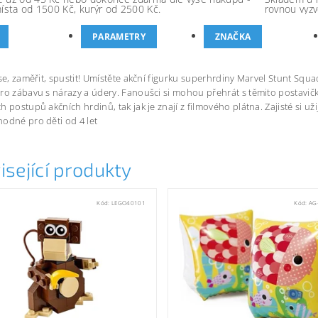
místa od 1500 Kč, kurýr od 2500 Kč.
rovnou vyzv
PARAMETRY
ZNAČKA
 se, zaměřit, spustit! Umístěte akční figurku superhrdiny Marvel Stunt Squa
ro zábavu s nárazy a údery. Fanoušci si mohou přehrát s těmito postavič
h postupů akčních hrdinů, tak jak je znají z filmového plátna. Zajisté si u
odné pro děti od 4 let
isející produkty
Kód:
LEGO40101
Kód:
AG