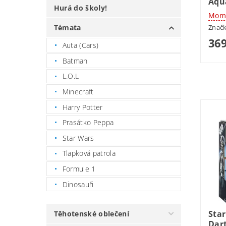
Aqu
Hurá do školy!
Mome
Znač
Témata
369
Auta (Cars)
Batman
L.O.L
Minecraft
Harry Potter
Prasátko Peppa
Star Wars
Tlapková patrola
Formule 1
Dinosauři
Sta
Těhotenské oblečení
Dar