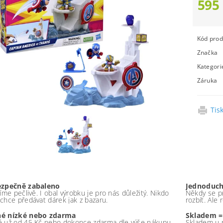
595
Kód prod
Značka
Kategori
Záruka
Tis
ezpečně zabaleno
Jednoduch
íme pečlivě. I obal výrobku je pro nás důležitý. Nikdo
Někdy se pr
chce předávat dárek jak z bazaru.
rozbít. Ale
é nízké nebo zdarma
Skladem =
 už od 45 Kč nebo dokonce zdarma dle výše nákupu -
Skladem u 