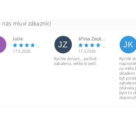
Julie
Jiřina Zapletalová
JZ
JK
17.5.2026
17.3.2026
Rychle dosani, , pečlivě
Rychlé d
zabaleno, velikost sedí.
naprosté
co mělo 
skladem.
být poslá
zabaleno
obávala 
bylo to 
doporuču