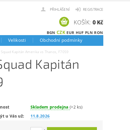
PŘIHLÁŠENÍ
REGISTRACE
KOŠÍK:
0 Kč
CZK
BGN
EUR
HUF
PLN
RON
Velikosti
Obchodní podmínky
Squad Kapitán Amerika vs Thanos, F7059
Squad Kapitán
9
nost
Skladem prodejna
(>2 ks)
ýt u Vás už:
11.8.2026