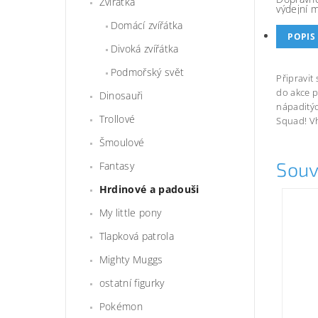
Zvířátka
výdejní 
Domácí zvířátka
POPIS
Divoká zvířátka
Podmořský svět
Připravit
do akce p
Dinosauři
nápaditýc
Trollové
Squad! Vh
Šmoulové
Souv
Fantasy
Hrdinové a padouši
My little pony
Tlapková patrola
Mighty Muggs
ostatní figurky
Pokémon