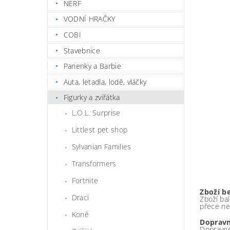
NERF
VODNÍ HRAČKY
COBI
Stavebnice
Panenky a Barbie
Auta, letadla, lodě, vláčky
Figurky a zvířátka
L.O.L. Surprise
Littlest pet shop
Sylvanian Families
Transformers
Fortnite
Zboží b
Draci
Zboží bal
přece ne
Koně
Dopravn
Dopravné