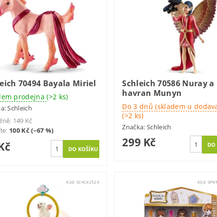
eich 70494 Bayala Miriel
Schleich 70586 Nuray a
havran Munyn
dem prodejna
(>2 ks)
Do 3 dnů (skladem u dodava
ka:
Schleich
(>2 ks)
dně:
149 Kč
Značka:
Schleich
íte
:
100 Kč (–67 %)
299 Kč
Kč
Kód:
SCHL42524
Kód:
SPN