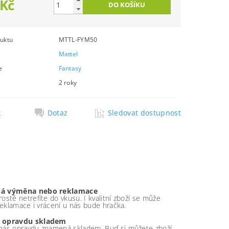
 Kč
uktu
MTTL-FYM50
Mattel
e
Fantasy
2 roky
k
Dotaz
Sledovat dostupnost
á výměna nebo reklamace
ostě netrefíte do vkusu. I kvalitní zboží se může
 reklamace i vrácení u nás bude hračka.
 opravdu skladem
nás opravdu znamená skladem. Buď si můžete zboží