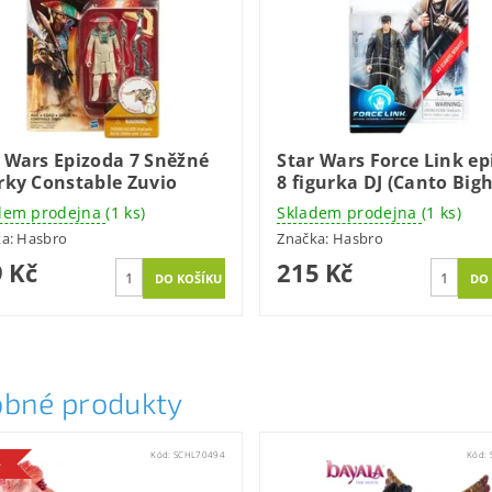
 Wars Epizoda 7 Sněžné
Star Wars Force Link ep
rky Constable Zuvio
8 figurka DJ (Canto Bigh
dem prodejna
(1 ks)
Skladem prodejna
(1 ks)
ka:
Hasbro
Značka:
Hasbro
 Kč
215 Kč
bné produkty
Kód:
SCHL70494
Kód:
e