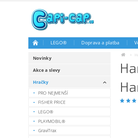
LEGO®
Doprava a platba
V
H
Novinky
Ha
Akce a slevy
Ha
Hračky
PRO NEJMENŠÍ
FISHER PRICE
LEGO®
PLAYMOBIL®
GraviTrax