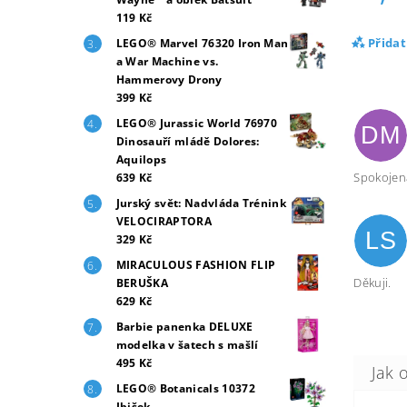
119 Kč
Přida
LEGO® Marvel 76320 Iron Man
a War Machine vs.
Hammerovy Drony
399 Kč
LEGO® Jurassic World 76970
DM
Dinosauří mládě Dolores:
Aquilops
Spokojen
639 Kč
Jurský svět: Nadvláda Trénink
VELOCIRAPTORA
LS
329 Kč
MIRACULOUS FASHION FLIP
Děkuji.
BERUŠKA
629 Kč
Barbie panenka DELUXE
modelka v šatech s mašlí
495 Kč
LEGO® Botanicals 10372
Ibišek