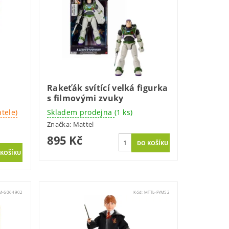
Rakeťák svítící velká figurka
s filmovými zvuky
tele)
Skladem prodejna
(1 ks)
Značka:
Mattel
895 Kč
M-6064902
Kód:
MTTL-FYM52