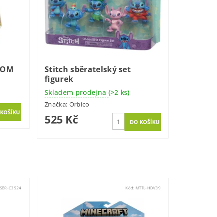
POM
Stitch sběratelský set
figurek
Skladem prodejna
(>2 ks)
Značka:
Orbico
525 Kč
SBR-C3524
Kód:
MTTL-HDV39