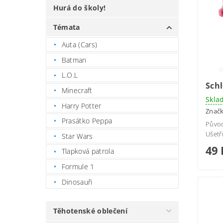
Hurá do školy!
Témata
Auta (Cars)
Batman
L.O.L
Schl
Minecraft
Skla
Harry Potter
Znač
Prasátko Peppa
Půvo
Ušetř
Star Wars
49 
Tlapková patrola
Formule 1
Dinosauři
Těhotenské oblečení