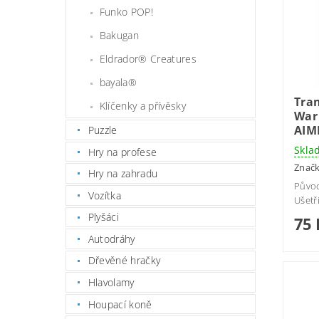
Funko POP!
Bakugan
Eldrador® Creatures
bayala®
Tra
Klíčenky a přívěsky
War 
AIM
Puzzle
Skla
Hry na profese
Znač
Hry na zahradu
Půvo
Vozítka
Ušetř
Plyšáci
75 
Autodráhy
Dřevěné hračky
Hlavolamy
Houpací koně