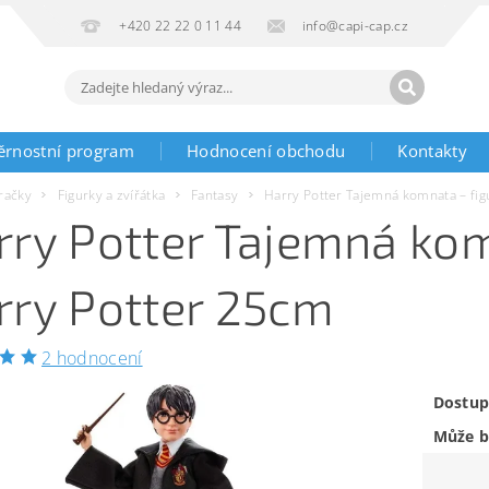
+420 22 22 0 11 44
info@capi-cap.cz
ěrnostní program
Hodnocení obchodu
Kontakty
račky
Figurky a zvířátka
Fantasy
Harry Potter Tajemná komnata – fig
rry Potter Tajemná kom
rry Potter 25cm
2 hodnocení
Dostup
Může b