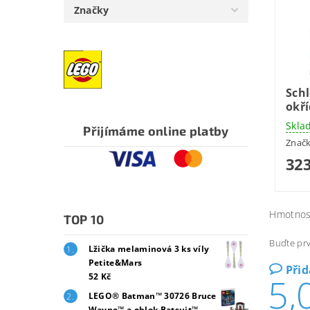
Značky
Schl
okří
Skla
Přijímáme online platby
Znač
323
Hmotnos
TOP 10
Buďte prv
Lžička melaminová 3 ks víly
Petite&Mars
Při
5,
52 Kč
LEGO® Batman™ 30726 Bruce
Wayne™ a oblek Batsuit™