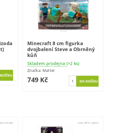
izoda
Minecraft 8 cm figurka
t)
dvojbalení Steve a Obrněný
kůň
Skladem prodejna
(>2 ks)
Značka:
Mattel
749 Kč
SCHL70586
Kód:
MTTL-HJC60