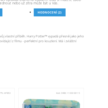
ednout nebo už zítra může být u Vás.
HODNOCENÍ (2)
ůj vlastní příběh. Harry Potter™ vypadá přesně jako jeho
ající z filmu - perfektní pro kouzlení. Má i zvláštní
TTL-HPB53
Kód:
ORBC-1100038115