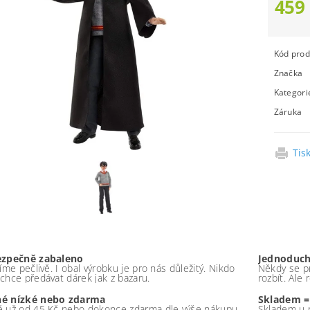
459
Kód prod
Značka
Kategori
Záruka
Tis
ezpečně zabaleno
Jednoduch
íme pečlivě. I obal výrobku je pro nás důležitý. Nikdo
Někdy se pr
chce předávat dárek jak z bazaru.
rozbít. Ale
é nízké nebo zdarma
Skladem =
 už od 45 Kč nebo dokonce zdarma dle výše nákupu -
Skladem u 