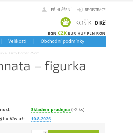
PŘIHLÁŠENÍ
REGISTRACE
KOŠÍK:
0 Kč
CZK
BGN
EUR
HUF
PLN
RON
Velikosti
Obchodní podmínky
urka Harry Potter 25cm
nata – figurka
nost
Skladem prodejna
(>2 ks)
ýt u Vás už:
10.8.2026