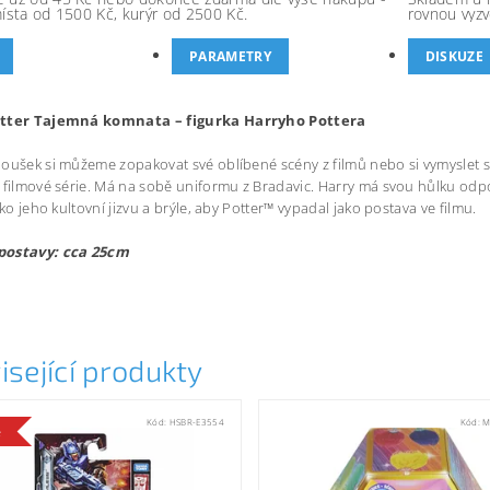
místa od 1500 Kč, kurýr od 2500 Kč.
rovnou vyzv
PARAMETRY
DISKUZE
tter Tajemná komnata – figurka Harryho Pottera
oušek si můžeme zopakovat své oblíbené scény z filmů nebo si vymyslet sv
 filmové série. Má na sobě uniformu z Bradavic. Harry má svou hůlku odpovíd
ako jeho kultovní jizvu a brýle, aby Potter™ vypadal jako postava ve filmu.
postavy: cca 25cm
isející produkty
Kód:
HSBR-E3554
Kód:
M
e