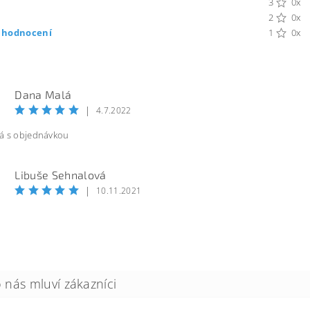
3
0x
2
0x
t hodnocení
1
0x
Dana Malá
|
4.7.2022
á s objednávkou
Libuše Sehnalová
|
10.11.2021