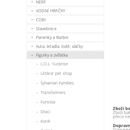
NERF
VODNÍ HRAČKY
COBI
Stavebnice
Panenky a Barbie
Auta, letadla, lodě, vláčky
Figurky a zvířátka
L.O.L. Surprise
Littlest pet shop
Sylvanian Families
Transformers
Fortnite
Zboží b
Draci
Zboží bal
přece ne
Koně
Dopravn
Dopravné