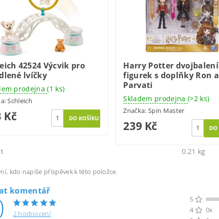
eich 42524 Výcvik pro
Harry Potter dvojbalení
dlené lvíčky
figurek s doplňky Ron a
Parvati
dem prodejna
(1 ks)
Skladem prodejna
(>2 ks)
ka:
Schleich
Značka:
Spin Master
 Kč
239 Kč
t
0.21 kg
ní, kdo napíše příspěvek k této položce.
dat komentář
0
5
4
0x
2 hodnocení