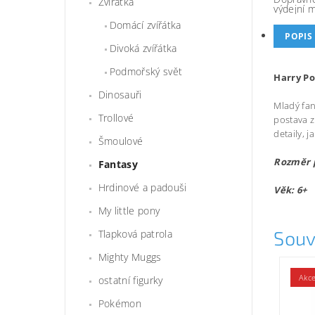
Zvířátka
výdejní 
Domácí zvířátka
POPIS
Divoká zvířátka
Podmořský svět
Harry Po
Dinosauři
Mladý fan
Trollové
postava z
detaily, j
Šmoulové
Rozměr 
Fantasy
Hrdinové a padouši
Věk: 6+
My little pony
Souv
Tlapková patrola
Mighty Muggs
Akc
ostatní figurky
Pokémon