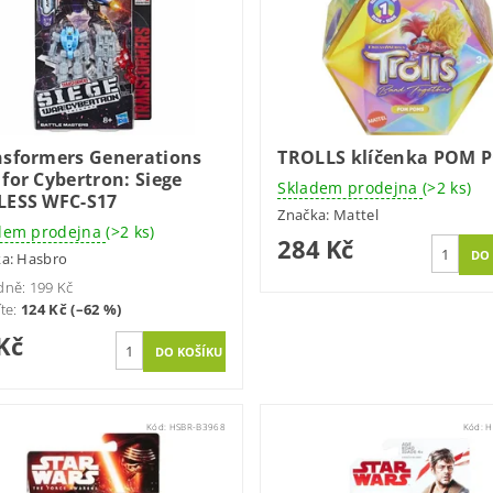
nsformers Generations
TROLLS klíčenka POM 
for Cybertron: Siege
Skladem prodejna
(>2 ks)
LESS WFC-S17
Značka:
Mattel
dem prodejna
(>2 ks)
284 Kč
ka:
Hasbro
dně:
199 Kč
íte
:
124 Kč (–62 %)
Kč
Kód:
HSBR-B3968
Kód:
H