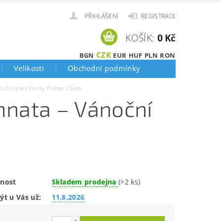
PŘIHLÁŠENÍ
REGISTRACE
KOŠÍK:
0 Kč
CZK
BGN
EUR
HUF
PLN
RON
Velikosti
Obchodní podmínky
noční ples Harry Potter 25cm
mnata – Vánoční
nost
Skladem prodejna
(>2 ks)
ýt u Vás už:
11.8.2026