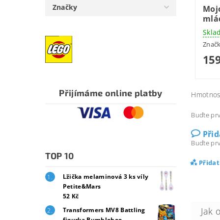
Značky
Moj
mlá
Skla
Znač
159
Přijímáme online platby
Hmotnos
Buďte prv
Při
Buďte prv
TOP 10
Přida
Lžička melaminová 3 ks víly
Petite&Mars
52 Kč
Transformers MV8 Battling
figurka Bumblebee