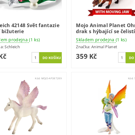
eich 42148 Svět fantazie
Mojo Animal Planet Oh
fí bižuterie
drak s hýbající se čelist
dem prodejna
(1 ks)
Skladem prodejna
(1 ks)
ka:
Schleich
Značka:
Animal Planet
Kč
359 Kč
Kód:
MOJO-AP387289
Kód: