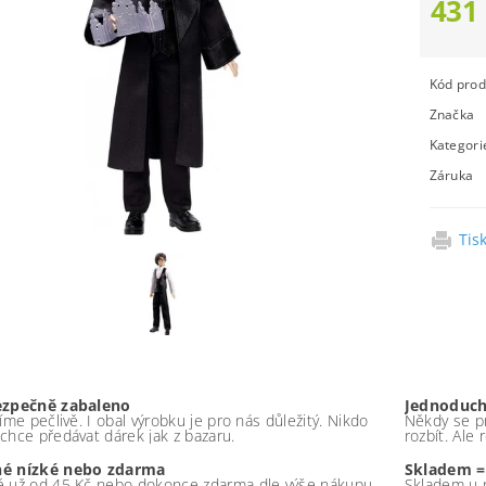
431
Kód prod
Značka
Kategori
Záruka
Tis
ezpečně zabaleno
Jednoduch
íme pečlivě. I obal výrobku je pro nás důležitý. Nikdo
Někdy se pr
chce předávat dárek jak z bazaru.
rozbít. Ale
é nízké nebo zdarma
Skladem =
 už od 45 Kč nebo dokonce zdarma dle výše nákupu -
Skladem u 