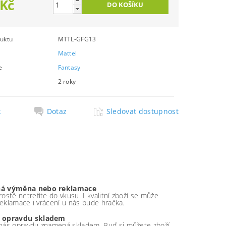
 Kč
uktu
MTTL-GFG13
Mattel
e
Fantasy
2 roky
k
Dotaz
Sledovat dostupnost
á výměna nebo reklamace
ostě netrefíte do vkusu. I kvalitní zboží se může
 reklamace i vrácení u nás bude hračka.
 opravdu skladem
nás opravdu znamená skladem. Buď si můžete zboží