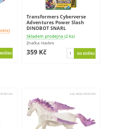
Transformers Cyberverse
Adventures Power Slash
DINOBOT SNARL
tele)
Skladem prodejna
(2 ks)
Značka:
Hasbro
359 Kč
-AP387253
Kód:
MOJO-AP387298