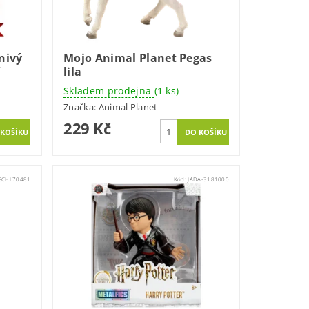
nivý
Mojo Animal Planet Pegas
í
lila
Skladem prodejna
(1 ks)
Značka:
Animal Planet
229 Kč
SCHL70481
Kód:
JADA-3181000