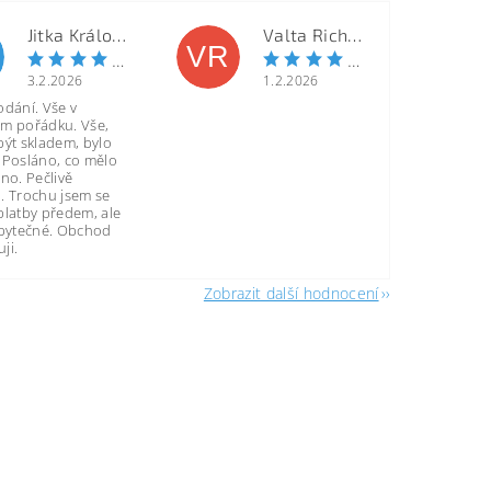
Jitka Královcová
Valta Richard
VR
3.2.2026
1.2.2026
odání. Vše v
m pořádku. Vše,
být skladem, bylo
 Posláno, co mělo
no. Pečlivě
. Trochu jsem se
platby předem, ale
zbytečné. Obchod
ji.
Zobrazit další hodnocení