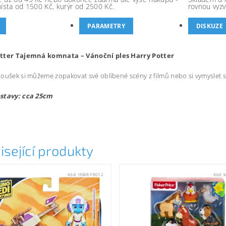
místa od 1500 Kč, kurýr od 2500 Kč.
rovnou vyzv
PARAMETRY
DISKUZE
tter Tajemná komnata – Vánoční ples Harry Potter
oušek si můžeme zopakovat své oblíbené scény z filmů nebo si vymyslet sv
stavy: cca 25cm
isející produkty
Kód:
HSBR-F8012
Kód: