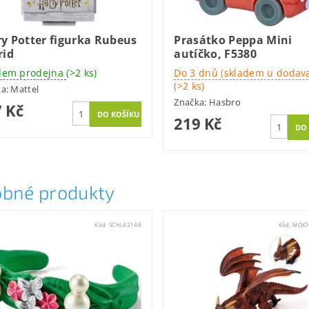
y Potter figurka Rubeus
Prasátko Peppa Mini
rid
autíčko, F5380
dem prodejna
(>2 ks)
Do 3 dnů (skladem u dodava
(>2 ks)
ka:
Mattel
Značka:
Hasbro
 Kč
219 Kč
bné produkty
Kód:
SCHL42148
Kód:
MOJO