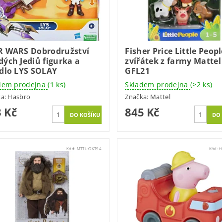
R WARS Dobrodružství
Fisher Price Little Peopl
ých Jediů figurka a
zvířátek z farmy Mattel
idlo LYS SOLAY
GFL21
dem prodejna
(1 ks)
Skladem prodejna
(>2 ks)
ka:
Hasbro
Značka:
Mattel
 Kč
845 Kč
Kód:
MTTL-GKT94
Kód:
H