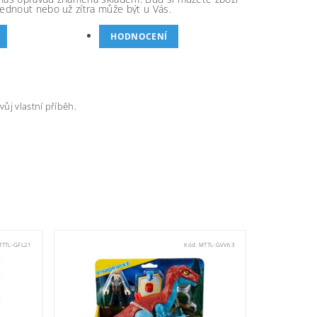
ednout nebo už zítra může být u Vás.
HODNOCENÍ
ůj vlastní příběh.
MTTL-GFL21
Kód:
MTTL-GVV63