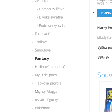
Zvířátka
výdejní 
Domácí zvířátka
POPIS
Divoká zvířátka
Podmořský svět
Harry Po
Dinosauři
Mladý fan
Trollové
Výška po
Šmoulové
Věk: 6+
Fantasy
Hrdinové a padouši
Souv
My little pony
Tlapková patrola
Mighty Muggs
ostatní figurky
Pokémon