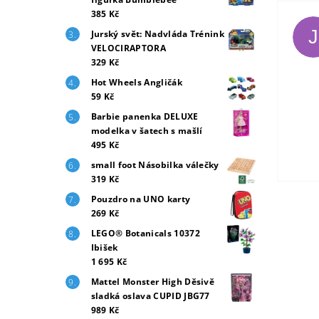
385 Kč
J
Jurský svět: Nadvláda Trénink
VELOCIRAPTORA
329 Kč
Hot Wheels Angličák
59 Kč
Barbie panenka DELUXE
modelka v šatech s mašlí
495 Kč
small foot Násobilka válečky
319 Kč
Pouzdro na UNO karty
269 Kč
LEGO® Botanicals 10372
Ibišek
1 695 Kč
Mattel Monster High Děsivě
sladká oslava CUPID JBG77
989 Kč