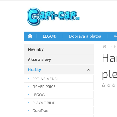
LEGO®
Doprava a platba
V
H
Novinky
Ha
Akce a slevy
pl
Hračky
PRO NEJMENŠÍ
FISHER PRICE
LEGO®
PLAYMOBIL®
GraviTrax