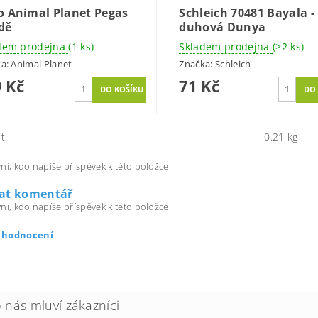
o Animal Planet Pegas
Schleich 70481 Bayala -
dě
duhová Dunya
dem prodejna
(1 ks)
Skladem prodejna
(>2 ks)
ka:
Animal Planet
Značka:
Schleich
 Kč
71 Kč
t
0.21 kg
ní, kdo napíše příspěvek k této položce.
dat komentář
ní, kdo napíše příspěvek k této položce.
t hodnocení