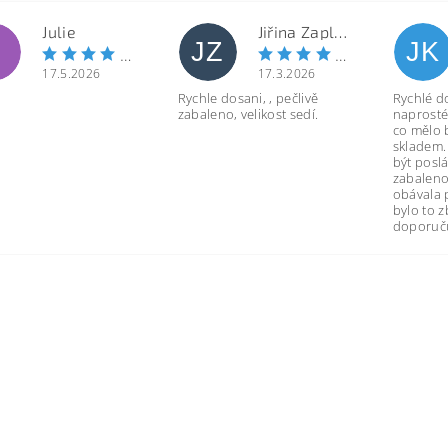
Julie
Jiřina Zapletalová
JZ
JK
17.5.2026
17.3.2026
Rychle dosani, , pečlivě
Rychlé d
zabaleno, velikost sedí.
naprosté
co mělo 
skladem.
být poslá
zabaleno
obávala 
bylo to 
doporuču