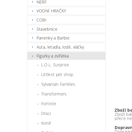
NERF
VODNÍ HRAČKY
COBI
Stavebnice
Panenky a Barbie
Auta, letadla, lodě, vláčky
Figurky a zvířátka
L.O.L. Surprise
Littlest pet shop
Sylvanian Families
Transformers
Fortnite
Zboží b
Draci
Zboží bal
přece ne
Koně
Dopravn
Dopravné