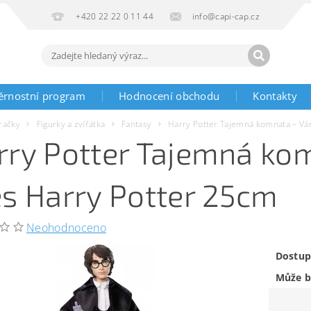
+420 22 22 0 11 44
info@capi-cap.cz
ěrnostní program
Hodnocení obchodu
Kontakty
račky
Figurky a zvířátka
Fantasy
Harry Potter Tajemná komnata – Vá
rry Potter Tajemná ko
es Harry Potter 25cm
Neohodnoceno
Dostup
Může b