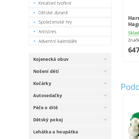
Kreativní tvoření
Dětské zbraně
Harr
Společenské hry
Hag
Antistres
Skla
Znač
Adventní kalendáře
647
Kojenecká obuv
Nošení dětí
Kočárky
Podo
Autosedačky
Péče o dítě
Dětský pokoj
Lehátka a houpátka