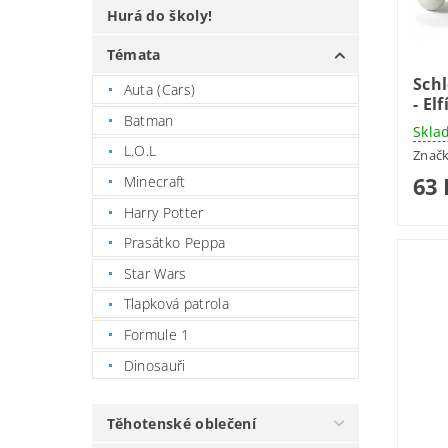
Hurá do školy!
Témata
Schl
Auta (Cars)
- El
Batman
Skla
L.O.L
Znač
63 
Minecraft
Harry Potter
Prasátko Peppa
Star Wars
Tlapková patrola
Formule 1
Dinosauři
Těhotenské oblečení