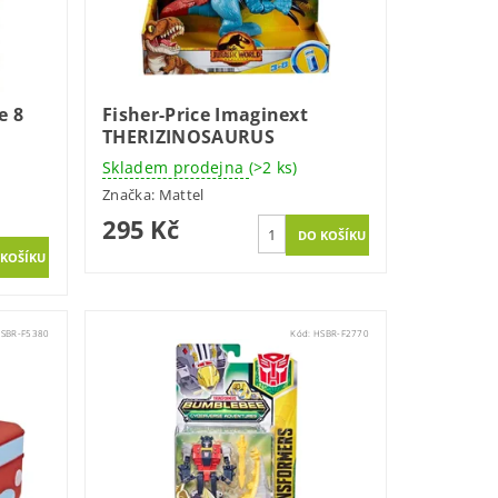
e 8
Fisher-Price Imaginext
THERIZINOSAURUS
Skladem prodejna
(>2 ks)
Značka:
Mattel
295 Kč
SBR-F5380
Kód:
HSBR-F2770