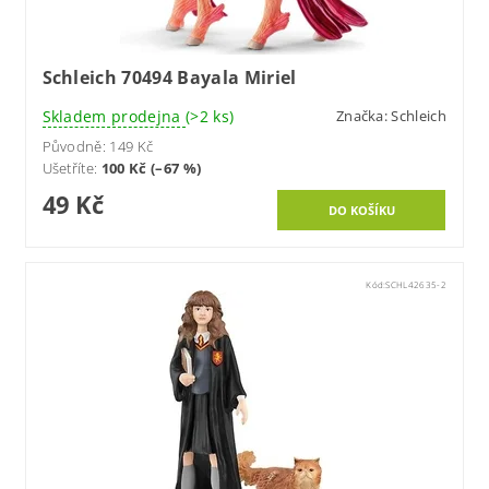
Schleich 70494 Bayala Miriel
Skladem prodejna
(>2 ks)
Značka:
Schleich
Původně:
149 Kč
Ušetříte
:
100 Kč (–67 %)
49 Kč
Kód:
SCHL42635-2