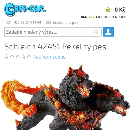
0 Kč
CZK
BGN
EUR
HUF
PLN
RON
+420 22 22 0 11 44
info@capi-cap.cz
Schleich 42451 Pekelný pes
Neohodnoceno