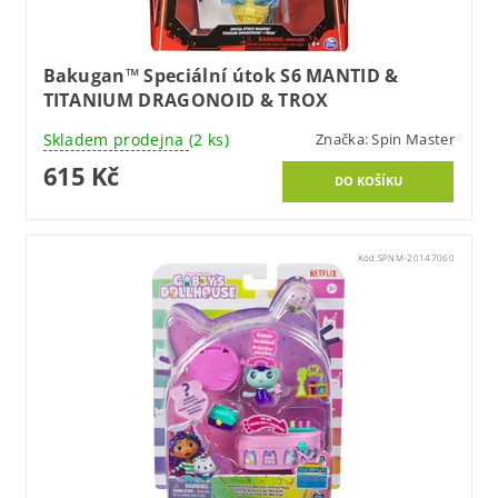
Bakugan™ Speciální útok S6 MANTID &
TITANIUM DRAGONOID & TROX
Skladem prodejna
(2 ks)
Značka:
Spin Master
615 Kč
Kód:
SPNM-20147060