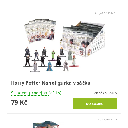
Kód:
JADA-3181001
Harry Potter Nanofigurka v sáčku
Skladem prodejna
(>2 ks)
Značka:
JADA
79 Kč
Kód:
SCHL42545