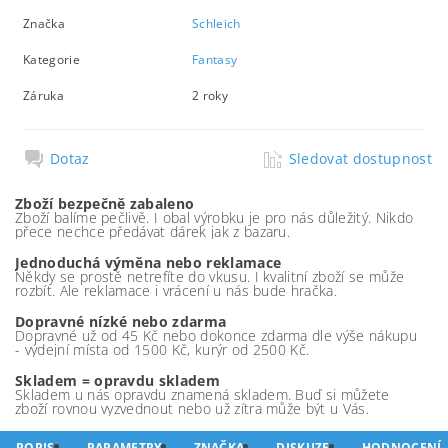
Značka
Schleich
Kategorie
Fantasy
Záruka
2 roky
Dotaz
Sledovat dostupnost
Zboží bezpečně zabaleno
Zboží balíme pečlivě. I obal výrobku je pro nás důležitý. Nikdo
přece nechce předávat dárek jak z bazaru.
Jednoduchá výměna nebo reklamace
Někdy se prostě netrefíte do vkusu. I kvalitní zboží se může
rozbít. Ale reklamace i vrácení u nás bude hračka.
Dopravné nízké nebo zdarma
Dopravné už od 45 Kč nebo dokonce zdarma dle výše nákupu
- výdejní místa od 1500 Kč, kurýr od 2500 Kč.
Skladem = opravdu skladem
Skladem u nás opravdu znamená skladem. Buď si můžete
zboží rovnou vyzvednout nebo už zítra může být u Vás.
POPIS
PARAMETRY
ZNAČKA
DISKUZE
HODNOCENÍ