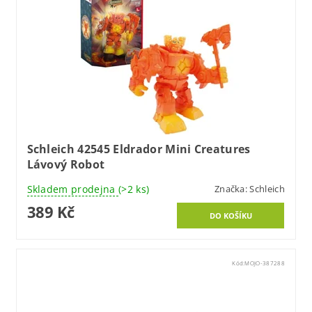
Schleich 42545 Eldrador Mini Creatures
Lávový Robot
Skladem prodejna
(>2 ks)
Značka:
Schleich
389 Kč
Kód:
MOJO-387288