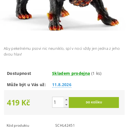
Aby pekelnému psovi nic neuniklo, spí v noci vždy jen jedna z jeho
dvou hlav!
Dostupnost
Skladem prodejna
(1 ks)
Může být u Vás už:
11.8.2026
419 Kč
Kód produktu
SCHL42451