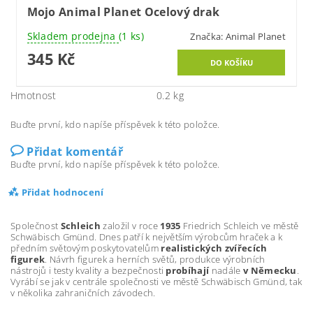
Mojo Animal Planet Ocelový drak
Skladem prodejna
(1 ks)
Značka:
Animal Planet
345 Kč
Hmotnost
0.2 kg
Buďte první, kdo napíše příspěvek k této položce.
Přidat komentář
Buďte první, kdo napíše příspěvek k této položce.
Přidat hodnocení
Společnost
Schleich
založil v roce
1935
Friedrich Schleich ve městě
Schwäbisch Gmünd. Dnes patří k největším výrobcům hraček a k
předním světovým poskytovatelům
realistických zvířecích
figurek
. Návrh figurek a herních světů, produkce výrobních
nástrojů i testy kvality a bezpečnosti
probíhají
nadále
v Německu
.
Vyrábí se jak v centrále společnosti ve městě Schwäbisch Gmünd, tak
v několika zahraničních závodech.