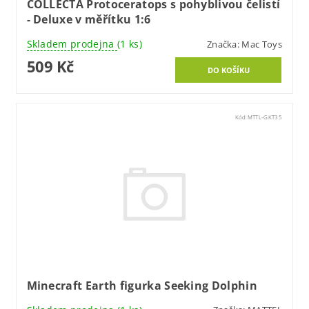
COLLECTA Protoceratops s pohyblivou čelistí
- Deluxe v měřítku 1:6
Skladem prodejna
(1 ks)
Značka:
Mac Toys
509 Kč
Kód:
MTTL-GKT35
Minecraft Earth figurka Seeking Dolphin