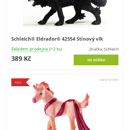
Schleich® Eldrador® 42554 Stínový vlk
Skladem prodejna
(>2 ks)
Značka:
Schleich
389 Kč
Kód:
SCHL70494
Akce