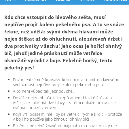
Kdo chce vstoupit do lávového světa, musí
nejdříve projít kolem pekelného psa. A to se snáze
řekne, než udělá: svými dvěma hlavami může
nejen štěkat až do ohluchnutí, ale zároveň držet i
dva protivníky v šachu! Jeho ocas je hořící ohnivý
bič, jehož jediné prásknutí může vetřelce
okamžitě vyřadit z boje. Pekelně horký, tento
pekelný pes!
Pozor, extrémně kousavý: kdo chce vstoupit do lávového
světa, musí nejdříve projít kolem pekelného psa.
A to není vůbec tak jednoduché.
Dokáže nejen ohlušujícím způsobem hlasitě štěkat a
vrčet, ale také má dvě hlavy – s těmi dokáže bojovat se
dvěma soupeři zároveň!
Když vrtí ocasem, měli by se vetřelci rychle klidit – protože
v boji ho používá jako žhnoucí ohnivý bič!
Brnění z pekelně žhavého magmatu mu navíc poskytuje