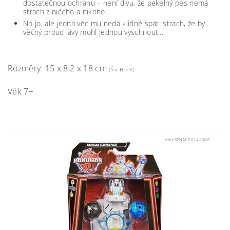
dostatečnou ochranu – není divu, že pekelný pes nemá
strach z ničeho a nikoho!
No jo, ale jedna věc mu nedá klidně spát: strach, že by
věčný proud lávy mohl jednou vyschnout...
Rozměry: 15 x 8,2 x 18 cm
(Š x H x V)
Věk 7+
Kód:
SPNM-20142086