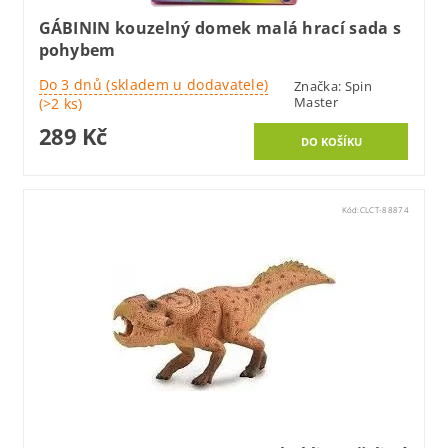
GÁBININ kouzelný domek malá hrací sada s
pohybem
Do 3 dnů (skladem u dodavatele)
Značka:
Spin
Master
(>2 ks)
289 Kč
Kód:
CLCT-88874