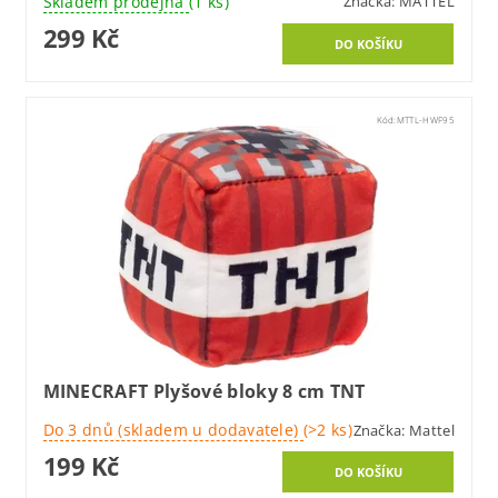
Skladem prodejna
(1 ks)
Značka:
MATTEL
299 Kč
Kód:
MTTL-HWF95
MINECRAFT Plyšové bloky 8 cm TNT
Do 3 dnů (skladem u dodavatele)
(>2 ks)
Značka:
Mattel
199 Kč