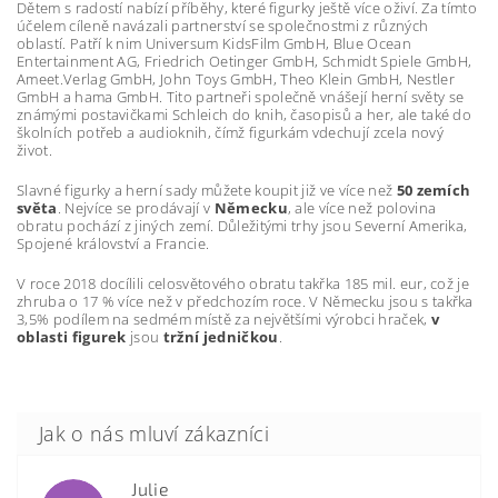
Dětem s radostí nabízí příběhy, které figurky ještě více oživí. Za tímto
účelem cíleně navázali partnerství se společnostmi z různých
oblastí. Patří k nim Universum KidsFilm GmbH, Blue Ocean
Entertainment AG, Friedrich Oetinger GmbH, Schmidt Spiele GmbH,
Ameet.Verlag GmbH, John Toys GmbH, Theo Klein GmbH, Nestler
GmbH a hama GmbH. Tito partneři společně vnášejí herní světy se
známými postavičkami Schleich do knih, časopisů a her, ale také do
školních potřeb a audioknih, čímž figurkám vdechují zcela nový
život.
Slavné figurky a herní sady můžete koupit již ve více než
50 zemích
světa
. Nejvíce se prodávají v
Německu
, ale více než polovina
obratu pochází z jiných zemí. Důležitými trhy jsou Severní Amerika,
Spojené království a Francie.
V roce 2018 docílili celosvětového obratu takřka 185 mil. eur, což je
zhruba o 17 % více než v předchozím roce. V Německu jsou s takřka
3,5% podílem na sedmém místě za největšími výrobci hraček,
v
oblasti figurek
jsou
tržní jedničkou
.
Julie