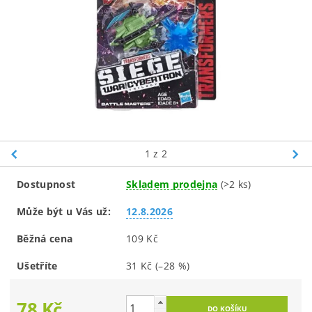
1
z 2
Dostupnost
Skladem prodejna
(>2 ks)
Může být u Vás už:
12.8.2026
Běžná cena
109 Kč
Ušetříte
31 Kč
(–28 %)
78 Kč