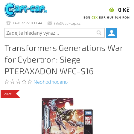
0 Kč
CZK
BGN
EUR
HUF
PLN
RON
+420 22 22 0 11 44
info@capi-cap.cz
Transformers Generations War
for Cybertron: Siege
PTERAXADON WFC-S16
Neohodnoceno
Akce