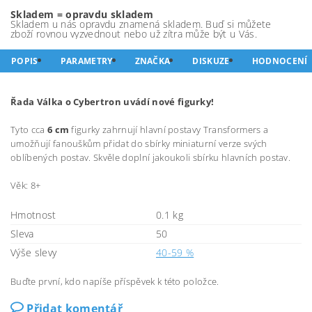
Skladem = opravdu skladem
Skladem u nás opravdu znamená skladem. Buď si můžete
zboží rovnou vyzvednout nebo už zítra může být u Vás.
POPIS
PARAMETRY
ZNAČKA
DISKUZE
HODNOCENÍ
Řada Válka o Cybertron uvádí nové figurky!
Tyto cca
6 cm
figurky zahrnují hlavní postavy Transformers a
umožňují fanouškům přidat do sbírky miniaturní verze svých
oblíbených postav. Skvěle doplní jakoukoli sbírku hlavních postav.
Věk: 8+
Hmotnost
0.1 kg
Sleva
50
Výše slevy
40-59 %
Buďte první, kdo napíše příspěvek k této položce.
Přidat komentář