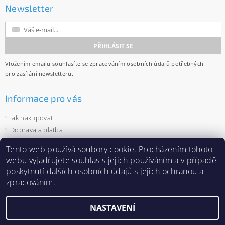
Newsletter
Vložením emailu souhlasíte se
zpracováním osobních údajů
potřebných
pro zasílání newsletterů.
Informace pro vás
Jak nakupovat
Doprava a platba
Obchodní podmínky
Tento web používá
soubory cookie
. Procházením tohoto
Ochrana osobních údajů
webu vyjadřujete souhlas s jejich používáním a v případě
Velkoobchod
poskytnutí dalších osobních údajů s jejich
ochranou a
Zásady používání souborů cookies
zpracováním
.
NASTAVENÍ
2026 ©
Capi-cap.cz
, všechna práva vyhrazena