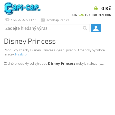
0 Kč
CZK
BGN
EUR
HUF
PLN
RON
+420 22 22 0 11 44
info@capi-cap.cz
Disney Princess
Produkty značky Disney Princess vyrábí přední Americký výrobce
hraček
Hasbro
.
Žádné produkty od výrobce
Disney Princess
nebyly nalezeny....