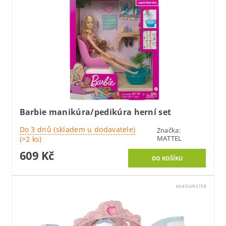
Barbie manikúra/pedikúra herní set
Do 3 dnů (skladem u dodavatele)
Značka:
MATTEL
(>2 ks)
609 Kč
Kód:
SLVN5758