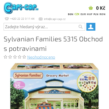
0 Kč
CZK
BGN
EUR
HUF
PLN
RON
+420 22 22 0 11 44
info@capi-cap.cz
Sylvanian Families 5315 Obchod
s potravinami
Neohodnoceno