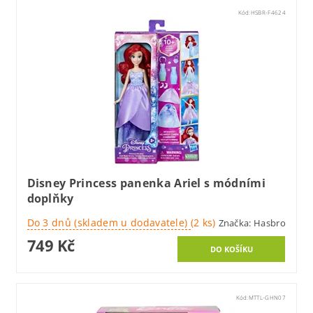
Kód:
HSBR-F4624
Disney Princess panenka Ariel s módními
doplňky
Do 3 dnů (skladem u dodavatele)
(2 ks)
Značka:
Hasbro
749 Kč
Kód:
MTTL-GHN07