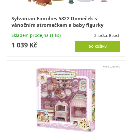
Sylvanian Families 5822 Domeček s
vánočním stromečkem a baby figurky
Skladem prodejna
(1 ks)
Značka:
Epoch
1 039 Kč
Kód:
SLVN5807