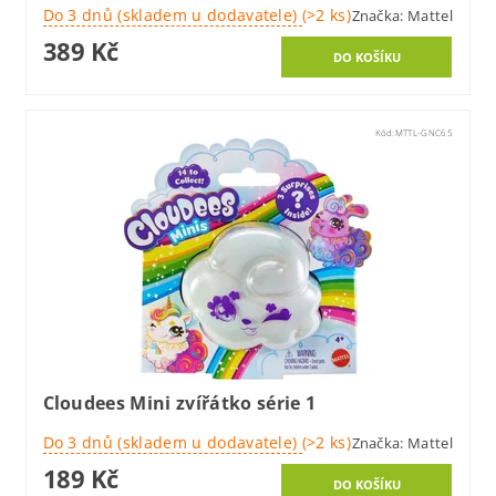
Do 3 dnů (skladem u dodavatele)
(>2 ks)
Značka:
Mattel
389 Kč
Kód:
MTTL-GNC65
Cloudees Mini zvířátko série 1
Do 3 dnů (skladem u dodavatele)
(>2 ks)
Značka:
Mattel
189 Kč