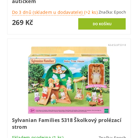
autíčkem
Do 3 dnů (skladem u dodavatele)
(>2 ks)
Značka:
Epoch
269 Kč
Kód:
SLVF5318
Sylvanian Families 5318 Školkový prolézací
strom
Skladem prodejna
(1 ks)
Značka:
Epoch