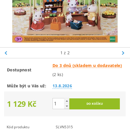
1
z 2
Do 3 dnů (skladem u dodavatele)
Dostupnost
(2 ks)
Může být u Vás už:
13.8.2026
1 129 Kč
Kód produktu
SLVN5315