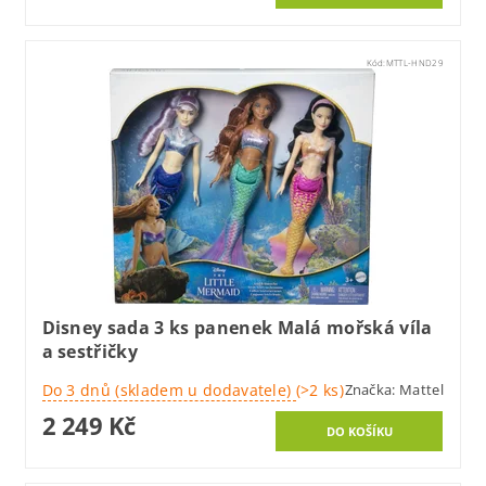
Kód:
MTTL-HND29
Disney sada 3 ks panenek Malá mořská víla
a sestřičky
Do 3 dnů (skladem u dodavatele)
(>2 ks)
Značka:
Mattel
2 249 Kč