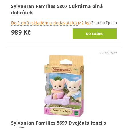
Sylvanian Families 5807 Cukrárna plná
dobrůtek
Do 3 dnů (skladem u dodavatele)
(>2 ks)
Značka:
Epoch
989 Kč
Kód:
SLVN5697
Sylvanian Families 5697 Dvojčata fenci s