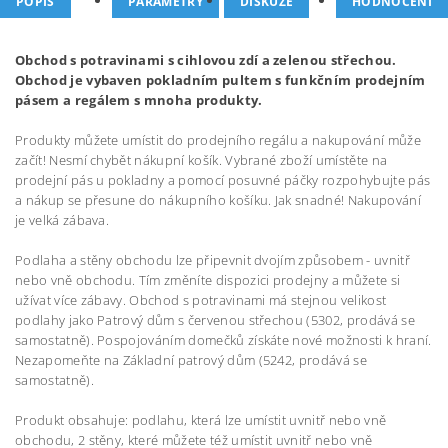
POPIS
PARAMETRY
DISKUZE
HODNOCENÍ
Obchod s potravinami s cihlovou zdí a zelenou střechou.
Obchod je vybaven pokladním pultem s funkčním prodejním
pásem a regálem s mnoha produkty.
Produkty můžete umístit do prodejního regálu a nakupování může
začít! Nesmí chybět nákupní košík. Vybrané zboží umístěte na
prodejní pás u pokladny a pomocí posuvné páčky rozpohybujte pás
a nákup se přesune do nákupního košíku. Jak snadné! Nakupování
je velká zábava.
Podlaha a stěny obchodu lze připevnit dvojím způsobem - uvnitř
nebo vně obchodu. Tím změníte dispozici prodejny a můžete si
užívat více zábavy. Obchod s potravinami má stejnou velikost
podlahy jako Patrový dům s červenou střechou (5302, prodává se
samostatně). Pospojováním domečků získáte nové možnosti k hraní.
Nezapomeňte na Základní patrový dům (5242, prodává se
samostatně).
Produkt obsahuje: podlahu, která lze umístit uvnitř nebo vně
obchodu, 2 stěny, které můžete též umístit uvnitř nebo vně