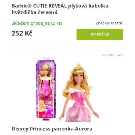
Barbie® CUTIE REVEAL plyšová kabelka
hvězdička červená
Skladem prodejna
(2 ks)
Značka:
Mattel
252 Kč
Kód:
MTTL-HLW09
Disney Princess panenka Aurora