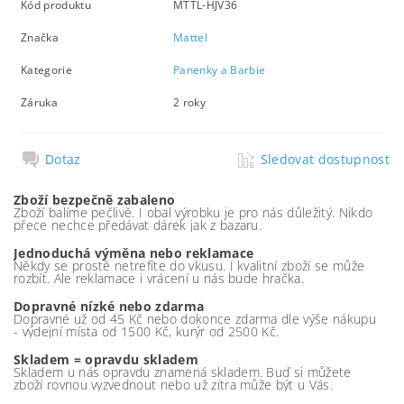
Kód produktu
MTTL-HJV36
Značka
Mattel
Kategorie
Panenky a Barbie
Záruka
2 roky
Dotaz
Sledovat dostupnost
Zboží bezpečně zabaleno
Zboží balíme pečlivě. I obal výrobku je pro nás důležitý. Nikdo
přece nechce předávat dárek jak z bazaru.
Jednoduchá výměna nebo reklamace
Někdy se prostě netrefíte do vkusu. I kvalitní zboží se může
rozbít. Ale reklamace i vrácení u nás bude hračka.
Dopravné nízké nebo zdarma
Dopravné už od 45 Kč nebo dokonce zdarma dle výše nákupu
- výdejní místa od 1500 Kč, kurýr od 2500 Kč.
Skladem = opravdu skladem
Skladem u nás opravdu znamená skladem. Buď si můžete
zboží rovnou vyzvednout nebo už zítra může být u Vás.