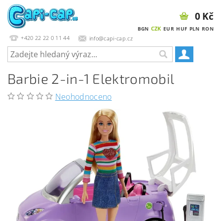
0 Kč
CZK
BGN
EUR
HUF
PLN
RON
+420 22 22 0 11 44
info@capi-cap.cz
Barbie 2-in-1 Elektromobil
Neohodnoceno