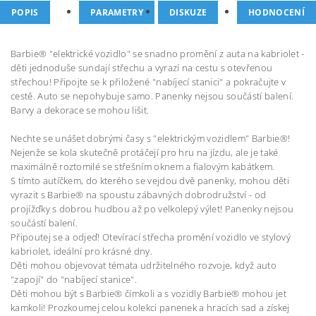
POPIS
PARAMETRY
DISKUZE
HODNOCENÍ
Barbie® "elektrické vozidlo" se snadno promění z auta na kabriolet -
děti jednoduše sundají střechu a vyrazí na cestu s otevřenou
střechou! Připojte se k přiložené "nabíjecí stanici" a pokračujte v
cestě. Auto se nepohybuje samo. Panenky nejsou součástí balení.
Barvy a dekorace se mohou lišit.
Nechte se unášet dobrými časy s "elektrickým vozidlem" Barbie®!
Nejenže se kola skutečně protáčejí pro hru na jízdu, ale je také
maximálně roztomilé se střešním oknem a fialovým kabátkem.
S tímto autíčkem, do kterého se vejdou dvě panenky, mohou děti
vyrazit s Barbie® na spoustu zábavných dobrodružství - od
projížďky s dobrou hudbou až po velkolepý výlet! Panenky nejsou
součástí balení.
Připoutej se a odjeď! Otevírací střecha promění vozidlo ve stylový
kabriolet, ideální pro krásné dny.
Děti mohou objevovat témata udržitelného rozvoje, když auto
"zapojí" do "nabíjecí stanice".
Děti mohou být s Barbie® čímkoli a s vozidly Barbie® mohou jet
kamkoli! Prozkoumej celou kolekci panenek a hracích sad a získej