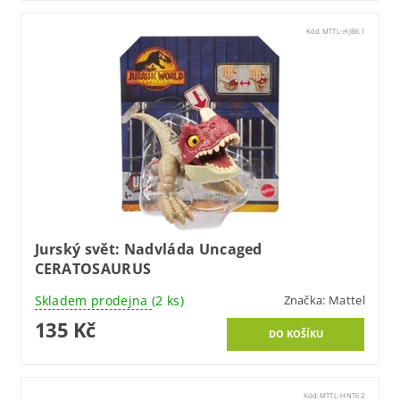
Kód:
MTTL-HJB61
Jurský svět: Nadvláda Uncaged
CERATOSAURUS
Skladem prodejna
(2 ks)
Značka:
Mattel
135 Kč
Kód:
MTTL-HNT62