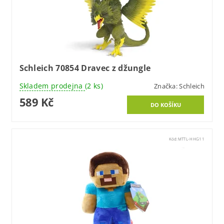
Schleich 70854 Dravec z džungle
Skladem prodejna
(2 ks)
Značka:
Schleich
589 Kč
Kód:
MTTL-HHG11