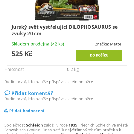
Jurský svět vystřelující DILOPHOSAURUS se
zvuky 20 cm
Skladem prodejna
(>2 ks)
Značka:
Mattel
525 Kč
Hmotnost
0.2 kg
Buďte první, kdo napíše příspěvek k této položce.
Přidat komentář
Buďte první, kdo napíše příspěvek k této položce.
Přidat hodnocení
Společnost
Schleich
založil v roce
1935
Friedrich Schleich ve městě
Schwäbisch Gmünd. Dnes patří k největším výrobcům hraček a k