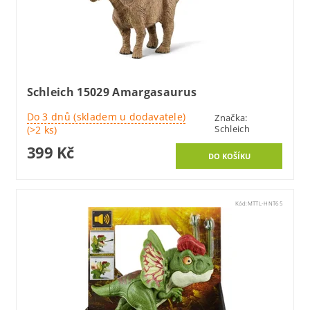
Schleich 15029 Amargasaurus
Do 3 dnů (skladem u dodavatele)
Značka:
Schleich
(>2 ks)
399 Kč
Kód:
MTTL-HNT65