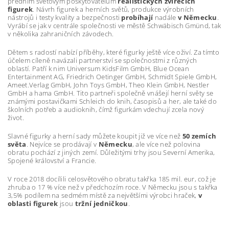
předním světovým poskytovatelům
realistických zvířecích
figurek
. Návrh figurek a herních světů, produkce výrobních
nástrojů i testy kvality a bezpečnosti
probíhají
nadále
v Německu
.
Vyrábí se jak v centrále společnosti ve městě Schwäbisch Gmünd, tak
v několika zahraničních závodech.
Dětem s radostí nabízí příběhy, které figurky ještě více oživí. Za tímto
účelem cíleně navázali partnerství se společnostmi z různých
oblastí. Patří k nim Universum KidsFilm GmbH, Blue Ocean
Entertainment AG, Friedrich Oetinger GmbH, Schmidt Spiele GmbH,
Ameet.Verlag GmbH, John Toys GmbH, Theo Klein GmbH, Nestler
GmbH a hama GmbH. Tito partneři společně vnášejí herní světy se
známými postavičkami Schleich do knih, časopisů a her, ale také do
školních potřeb a audioknih, čímž figurkám vdechují zcela nový
život.
Slavné figurky a herní sady můžete koupit již ve více než
50 zemích
světa
. Nejvíce se prodávají v
Německu
, ale více než polovina
obratu pochází z jiných zemí. Důležitými trhy jsou Severní Amerika,
Spojené království a Francie.
V roce 2018 docílili celosvětového obratu takřka 185 mil. eur, což je
zhruba o 17 % více než v předchozím roce. V Německu jsou s takřka
3,5% podílem na sedmém místě za největšími výrobci hraček,
v
oblasti figurek
jsou
tržní jedničkou
.