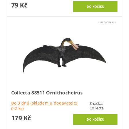
79 Kč
Kód:
CLCT-88511
Collecta 88511 Ornithocheirus
Do 3 dnů (skladem u dodavatele)
Značka:
Collecta
(>2 ks)
179 Kč