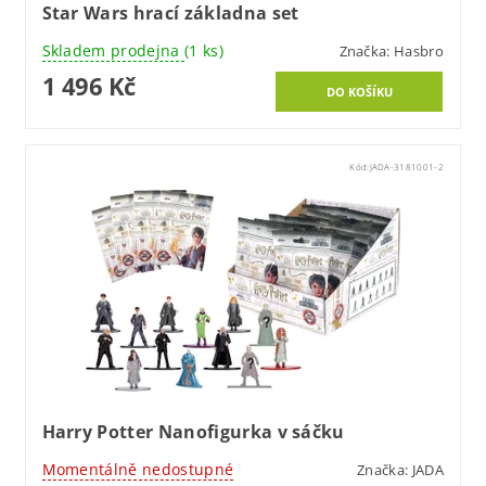
Star Wars hrací základna set
Skladem prodejna
(1 ks)
Značka:
Hasbro
1 496 Kč
Kód:
JADA-3181001-2
Harry Potter Nanofigurka v sáčku
Momentálně nedostupné
Značka:
JADA