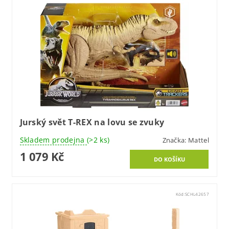
Jurský svět T-REX na lovu se zvuky
Skladem prodejna
(>2 ks)
Značka:
Mattel
1 079 Kč
Kód:
SCHL42657