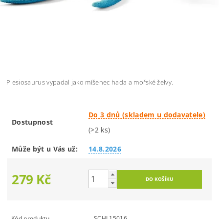
Plesiosaurus vypadal jako míšenec hada a mořské želvy.
Do 3 dnů (skladem u dodavatele)
Dostupnost
(>2 ks)
Může být u Vás už:
14.8.2026
279 Kč
Kód produktu
SCHL15016