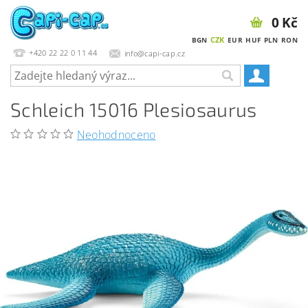
0 Kč
CZK
BGN
EUR
HUF
PLN
RON
+420 22 22 0 11 44
info@capi-cap.cz
Schleich 15016 Plesiosaurus
Neohodnoceno