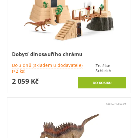
Dobytí dinosauřího chrámu
Do 3 dnů (skladem u dodavatele)
Značka:
Schleich
(>2 ks)
2 059 Kč
Kód:
SCHL15029