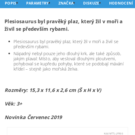
POPIS
PARAMETRY
ZNAČKA
DISKUZE
HODNOCENÍ
Plesiosaurus byl pravěký plaz, který žil v moři a
živil se především rybami.
Plesiosaurus byl pravěký plaz, který žil v moři a živil se
především rybami.
Nápadný nebyl pouze jeho dlouhý krk, ale také způsob,
jakým plaval: Místo, aby vesloval dlouhými ploutvemi,
pohyboval se kupředu pohyby, které se podobají mávání
křídel – stejně jako mořská želva.
Rozměry: 15,3 x 11,6 x 2,6 cm (Š x H x V)
Věk: 3+
Novinka Červenec 2019
Kód:
MTTL-JFR66