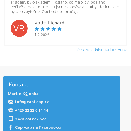
skladem, bylo skladem. Posláno, co mělo být posláno.
Pečlivě zabaleno. Trochu jsem se obávala platby předem, ale
bylo to zbytečné. Obchod doporučuji.
Valta Richard
VR
1.2.2026
Zobrazit další hodnocení
Kontakt
Martin Kýjonka
info
@
capi-cap.cz
+420 22 22 0 11 44
+420 774 887 327
Capi-cap na Facebooku