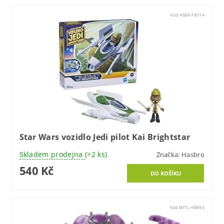
Kód:
HSBR-F8014
Star Wars vozidlo Jedi pilot Kai Brightstar
Skladem prodejna
(>2 ks)
Značka:
Hasbro
540 Kč
Kód:
MTTL-HBR94