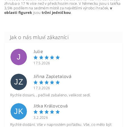
zhruba o 17 % více než v předchozím roce. V Německu jsou s takřka
3,5% podílem na sedmém místě za největšími výrobci hraček,
v
oblasti figurek
jsou
tržní jedničkou
.
Julie
J
17.5.2026
Jiřina Zapletalová
JZ
17.3.2026
Rychle dosani, , pečlivě zabaleno, velikost sedí.
Jitka Královcová
JK
3.2.2026
Rychlé dodání. Vše v naprostém pořádku. Vše, co mělo být