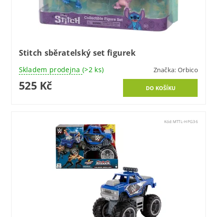
Stitch sběratelský set figurek
Skladem prodejna
(>2 ks)
Značka:
Orbico
525 Kč
Kód:
MTTL-HPG36