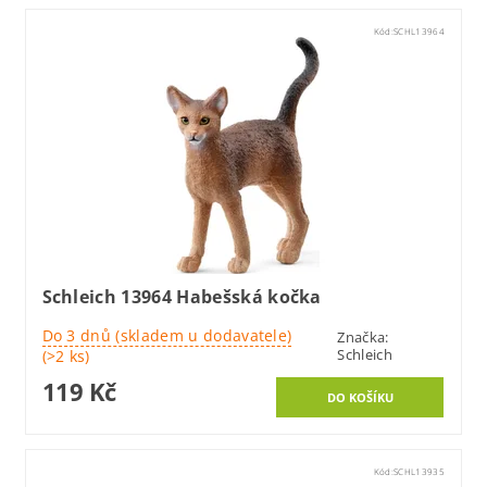
Kód:
SCHL13964
Schleich 13964 Habešská kočka
Do 3 dnů (skladem u dodavatele)
Značka:
Schleich
(>2 ks)
119 Kč
Kód:
SCHL13935