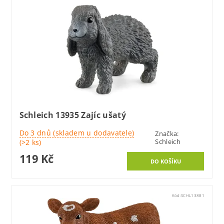
Schleich 13935 Zajíc ušatý
Do 3 dnů (skladem u dodavatele)
Značka:
Schleich
(>2 ks)
119 Kč
Kód:
SCHL13881