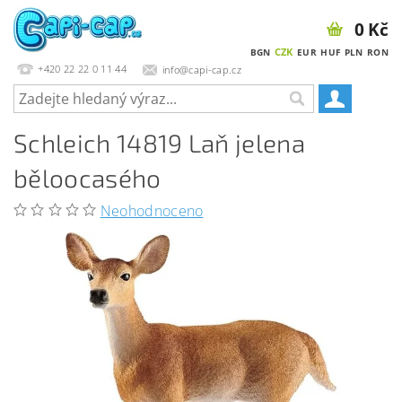
0 Kč
CZK
BGN
EUR
HUF
PLN
RON
+420 22 22 0 11 44
info@capi-cap.cz
Schleich 14819 Laň jelena
běloocasého
Neohodnoceno