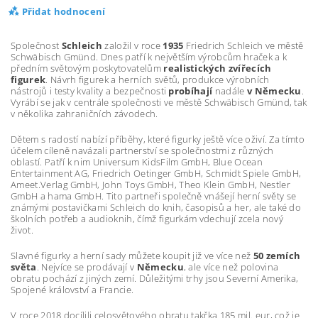
Přidat hodnocení
Společnost
Schleich
založil v roce
1935
Friedrich Schleich ve městě
Schwäbisch Gmünd. Dnes patří k největším výrobcům hraček a k
předním světovým poskytovatelům
realistických zvířecích
figurek
. Návrh figurek a herních světů, produkce výrobních
nástrojů i testy kvality a bezpečnosti
probíhají
nadále
v Německu
.
Vyrábí se jak v centrále společnosti ve městě Schwäbisch Gmünd, tak
v několika zahraničních závodech.
Dětem s radostí nabízí příběhy, které figurky ještě více oživí. Za tímto
účelem cíleně navázali partnerství se společnostmi z různých
oblastí. Patří k nim Universum KidsFilm GmbH, Blue Ocean
Entertainment AG, Friedrich Oetinger GmbH, Schmidt Spiele GmbH,
Ameet.Verlag GmbH, John Toys GmbH, Theo Klein GmbH, Nestler
GmbH a hama GmbH. Tito partneři společně vnášejí herní světy se
známými postavičkami Schleich do knih, časopisů a her, ale také do
školních potřeb a audioknih, čímž figurkám vdechují zcela nový
život.
Slavné figurky a herní sady můžete koupit již ve více než
50 zemích
světa
. Nejvíce se prodávají v
Německu
, ale více než polovina
obratu pochází z jiných zemí. Důležitými trhy jsou Severní Amerika,
Spojené království a Francie.
V roce 2018 docílili celosvětového obratu takřka 185 mil. eur, což je