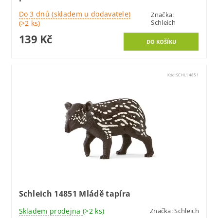
Do 3 dnů (skladem u dodavatele)
Značka:
Schleich
(>2 ks)
139 Kč
Kód:
SCHL14851
Schleich 14851 Mládě tapíra
Skladem prodejna
(>2 ks)
Značka:
Schleich