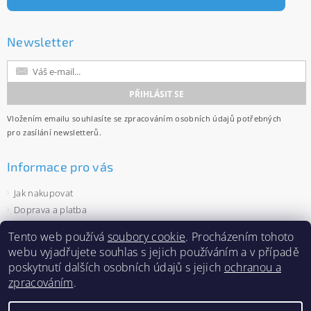
Newsletter
Vložením emailu souhlasíte se
zpracováním osobních údajů
potřebných
pro zasílání newsletterů.
Informace pro vás
Jak nakupovat
Doprava a platba
Obchodní podmínky
Tento web používá
soubory cookie
. Procházením tohoto
Ochrana osobních údajů
webu vyjadřujete souhlas s jejich používáním a v případě
Velkoobchod
poskytnutí dalších osobních údajů s jejich
ochranou a
Zásady používání souborů cookies
zpracováním
.