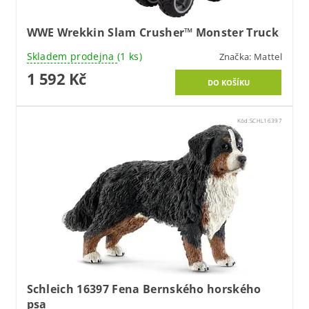
WWE Wrekkin Slam Crusher™ Monster Truck
Skladem prodejna
(1 ks)
Značka:
Mattel
1 592 Kč
Kód:
SCHL16397
Schleich 16397 Fena Bernského horského
psa