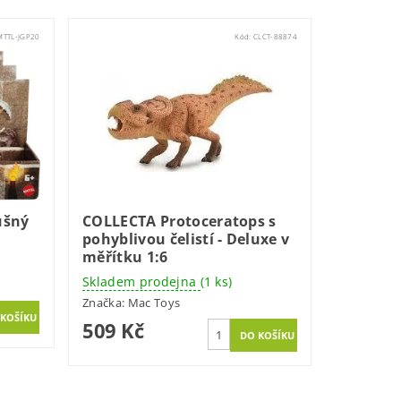
MTTL-JGP20
Kód:
CLCT-88874
ušný
COLLECTA Protoceratops s
pohyblivou čelistí - Deluxe v
měřítku 1:6
Skladem prodejna
(1 ks)
Značka:
Mac Toys
509 Kč