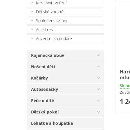
Kreativní tvoření
Dětské zbraně
Společenské hry
Antistres
Adventní kalendáře
Kojenecká obuv
Nošení dětí
Harr
mlu
Kočárky
Skla
Autosedačky
Znač
1 2
Péče o dítě
Dětský pokoj
Lehátka a houpátka