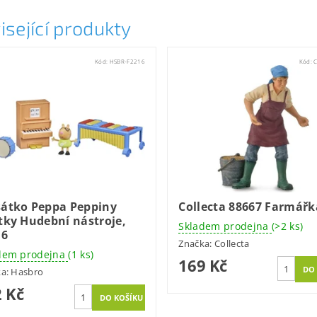
isející produkty
Kód:
HSBR-F2216
Kód:
sátko Peppa Peppiny
Collecta 88667 Farmářk
tky Hudební nástroje,
Skladem prodejna
(>2 ks)
16
Značka:
Collecta
dem prodejna
(1 ks)
169 Kč
ka:
Hasbro
 Kč