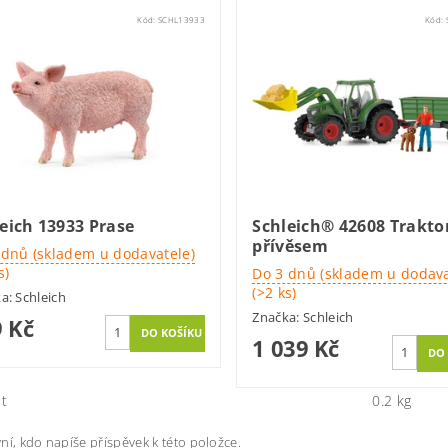
Kód:
SCHL13933
Kód:
eich 13933 Prase
Schleich® 42608 Traktor
přívěsem
 dnů (skladem u dodavatele)
s)
Do 3 dnů (skladem u dodava
(>2 ks)
ka:
Schleich
Značka:
Schleich
 Kč
1 039 Kč
t
0.2 kg
ní, kdo napíše příspěvek k této položce.