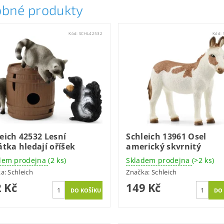
bné produkty
Kód:
SCHL42532
Kód:
eich 42532 Lesní
Schleich 13961 Osel
átka hledají oříšek
americký skvrnitý
dem prodejna
(2 ks)
Skladem prodejna
(>2 ks)
ka:
Schleich
Značka:
Schleich
 Kč
149 Kč