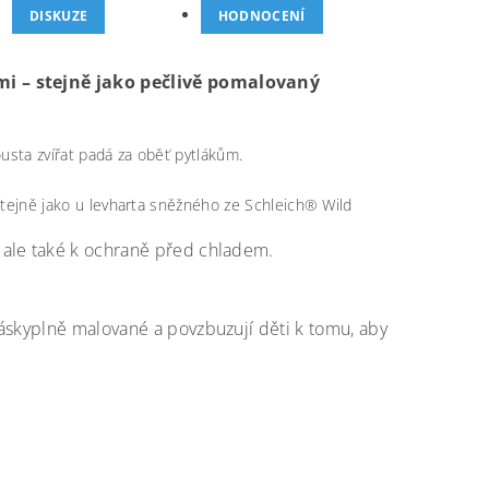
DISKUZE
HODNOCENÍ
ami – stejně jako pečlivě pomalovaný
ousta zvířat padá za oběť pytlákům.
 stejně jako u levharta sněžného ze Schleich® Wild
, ale také k ochraně před chladem.
áskyplně malované a povzbuzují děti k tomu, aby