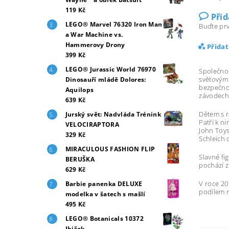
119 Kč
Při
LEGO® Marvel 76320 Iron Man
Buďte prv
a War Machine vs.
Hammerovy Drony
Přida
399 Kč
LEGO® Jurassic World 76970
Společno
světovým
Dinosauří mládě Dolores:
bezpečno
Aquilops
závodech
639 Kč
Dětem s r
Jurský svět: Nadvláda Trénink
Patří k 
VELOCIRAPTORA
John Toys
329 Kč
Schleich 
MIRACULOUS FASHION FLIP
Slavné fi
BERUŠKA
pochází z
629 Kč
V roce 20
Barbie panenka DELUXE
podílem n
modelka v šatech s mašlí
495 Kč
LEGO® Botanicals 10372
Ibišek