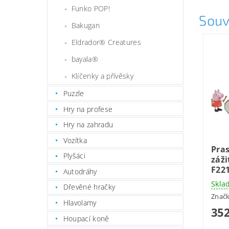
Funko POP!
Souv
Bakugan
Eldrador® Creatures
bayala®
Klíčenky a přívěsky
Puzzle
Hry na profese
Hry na zahradu
Vozítka
Pra
Plyšáci
záži
F22
Autodráhy
Skla
Dřevěné hračky
Znač
Hlavolamy
352
Houpací koně