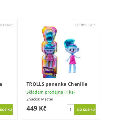
CLCT-88667
Kód:
MTTL-HNF15
a
TROLLS panenka Chenille
Skladem prodejna
(1 ks)
Značka:
Mattel
449 Kč