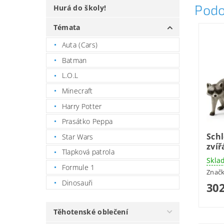
Podo
Hurá do školy!
Témata
Auta (Cars)
Batman
L.O.L
Minecraft
Harry Potter
Prasátko Peppa
Schl
Star Wars
zvíř
Tlapková patrola
Skla
Formule 1
Znač
Dinosauři
302
Těhotenské oblečení