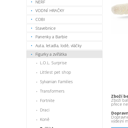
NERF
VODNÍ HRAČKY
COBI
Stavebnice
Panenky a Barbie
Auta, letadla, lodě, vláčky
Figurky a zvířátka
L.O.L. Surprise
Littlest pet shop
Sylvanian Families
Transformers
Zboží b
Zboží bal
Fortnite
přece ne
Draci
Dopravn
Dopravné
Koně
výdejní 