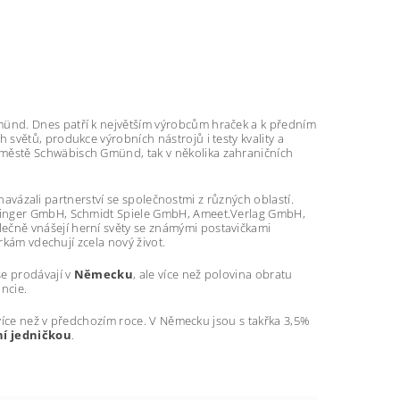
münd. Dnes patří k největším výrobcům hraček a k předním
h světů, produkce výrobních nástrojů i testy kvality a
ve městě Schwäbisch Gmünd, tak v několika zahraničních
 navázali partnerství se společnostmi z různých oblastí.
etinger GmbH, Schmidt Spiele GmbH, Ameet.Verlag GmbH,
čně vnášejí herní světy se známými postavičkami
rkám vdechují zcela nový život.
 se prodávají v
Německu
, ale více než polovina obratu
ancie.
 více než v předchozím roce. V Německu jsou s takřka 3,5%
ní jedničkou
.