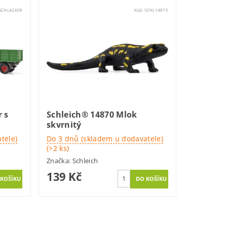
SCHL42608
Kód:
SCHL14870
 s
Schleich® 14870 Mlok
skvrnitý
tele)
Do 3 dnů (skladem u dodavatele)
(>2 ks)
Značka:
Schleich
139 Kč