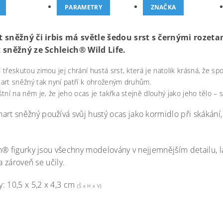
PARAMETRY
ZNAČKA
 sněžný či irbis má světle šedou srst s černými rozet
 sněžný ze Schleich® Wild Life.
 třeskutou zimou jej chrání hustá srst, která je natolik krásná, že sp
art sněžný tak nyní patří k ohroženým druhům.
štní na něm je, že jeho ocas je takřka stejně dlouhý jako jeho tělo –
hart sněžný používá svůj hustý ocas jako kormidlo při skákání
h® figurky jsou všechny modelovány v nejjemnějším detailu, l
 a zároveň se učily.
: 10,5 x 5,2 x 4,3 cm
(Š x H x V)