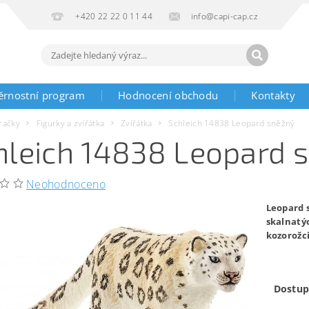
+420 22 22 0 11 44
info@capi-cap.cz
ěrnostní program
Hodnocení obchodu
Kontakty
račky
Figurky a zvířátka
Zvířátka
Schleich 14838 Leopard sněžný
hleich 14838 Leopard 
Neohodnoceno
Leopard s
skalnatýc
kozorožc
Dostup