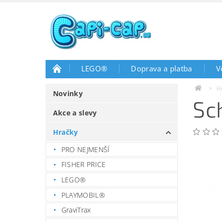
LEGO®
Doprava a platba
V
H
Novinky
Sc
Akce a slevy
Hračky
PRO NEJMENŠÍ
FISHER PRICE
LEGO®
PLAYMOBIL®
GraviTrax