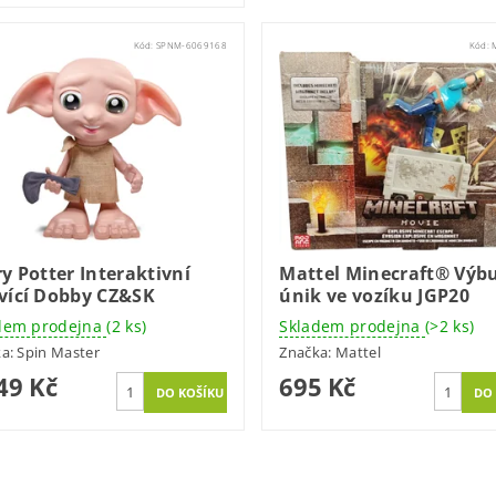
Kód:
SPNM-6069168
Kód:
y Potter Interaktivní
Mattel Minecraft® Výb
vící Dobby CZ&SK
únik ve vozíku JGP20
dem prodejna
(2 ks)
Skladem prodejna
(>2 ks)
ka:
Spin Master
Značka:
Mattel
49 Kč
695 Kč