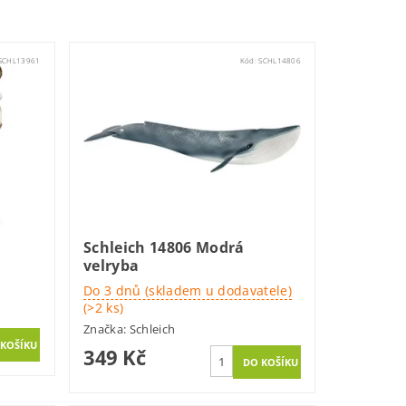
SCHL13961
Kód:
SCHL14806
Schleich 14806 Modrá
velryba
Do 3 dnů (skladem u dodavatele)
(>2 ks)
Značka:
Schleich
349 Kč