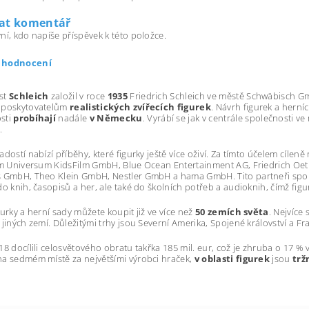
dat komentář
ní, kdo napíše příspěvek k této položce.
t hodnocení
st
Schleich
založil v roce
1935
Friedrich Schleich ve městě Schwäbisch G
 poskytovatelům
realistických zvířecích figurek
. Návrh figurek a herníc
sti
probíhají
nadále
v Německu
. Vyrábí se jak v centrále společnosti 
.
adostí nabízí příběhy, které figurky ještě více oživí. Za tímto účelem cíleně
nim Universum KidsFilm GmbH, Blue Ocean Entertainment AG, Friedrich O
 GmbH, Theo Klein GmbH, Nestler GmbH a hama GmbH. Tito partneři spole
do knih, časopisů a her, ale také do školních potřeb a audioknih, čímž figu
gurky a herní sady můžete koupit již ve více než
50 zemích světa
. Nejvíce
 jiných zemí. Důležitými trhy jsou Severní Amerika, Spojené království a Fr
18 docílili celosvětového obratu takřka 185 mil. eur, což je zhruba o 17 %
a sedmém místě za největšími výrobci hraček,
v oblasti figurek
jsou
trž