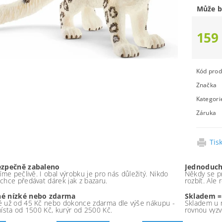
Může b
159
Kód prod
Značka
Kategori
Záruka
Tis
ezpečně zabaleno
Jednoduch
íme pečlivě. I obal výrobku je pro nás důležitý. Nikdo
Někdy se pr
chce předávat dárek jak z bazaru.
rozbít. Ale
é nízké nebo zdarma
Skladem =
 už od 45 Kč nebo dokonce zdarma dle výše nákupu -
Skladem u 
místa od 1500 Kč, kurýr od 2500 Kč.
rovnou vyzv