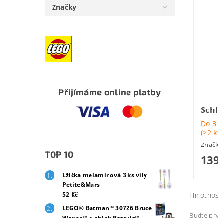
Značky
Přijímáme online platby
Schl
Do 3
(>2 k
Znač
TOP 10
139
Lžička melaminová 3 ks víly
Petite&Mars
Hmotnos
52 Kč
LEGO® Batman™ 30726 Bruce
Buďte prv
Wayne™ a oblek Batsuit™