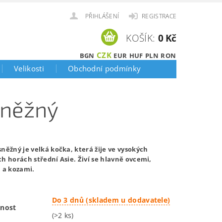
PŘIHLÁŠENÍ
REGISTRACE
KOŠÍK:
0 Kč
CZK
BGN
EUR
HUF
PLN
RON
Velikosti
Obchodní podmínky
sněžný
něžný je velká kočka, která žije ve vysokých
h horách střední Asie. Živí se hlavně ovcemi,
i a kozami.
Do 3 dnů (skladem u dodavatele)
nost
(>2 ks)