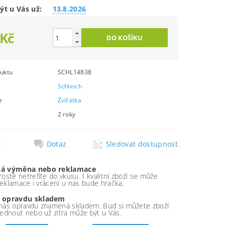
ýt u Vás už:
13.8.2026
 Kč
uktu
SCHL14838
Schleich
e
Zvířátka
2 roky
k
Dotaz
Sledovat dostupnost
á výměna nebo reklamace
ostě netrefíte do vkusu. I kvalitní zboží se může
 reklamace i vrácení u nás bude hračka.
 opravdu skladem
nás opravdu znamená skladem. Buď si můžete zboží
ednout nebo už zítra může být u Vás.