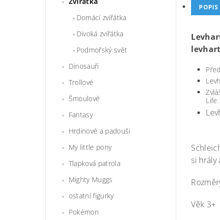
Zvířátka
POPIS
Domácí zvířátka
Divoká zvířátka
Levhart
levhart
Podmořský svět
Dinosauři
Před
Levh
Trollové
Zvlá
Šmoulové
Life.
Lev
Fantasy
Hrdinové a padouši
Schleic
My little pony
si hrály
Tlapková patrola
Mighty Muggs
Rozměry
ostatní figurky
Věk 3+
Pokémon